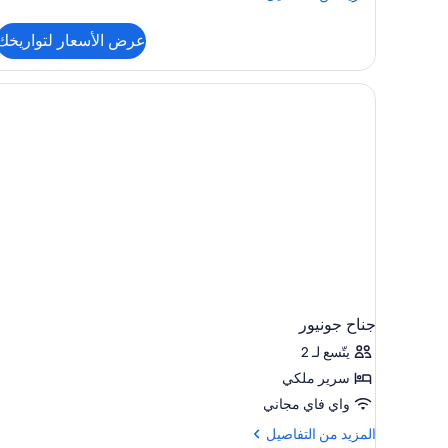
من
التفاصيل
عرض الأسعار لتواريخك
عن
غرفة
عادية
-
بمنظر
جزئي
للبحر
جناح جونيور
يتّسع لـ 2
سرير ملكي
واي فاي مجاني
المزيد
المزيد من التفاصيل