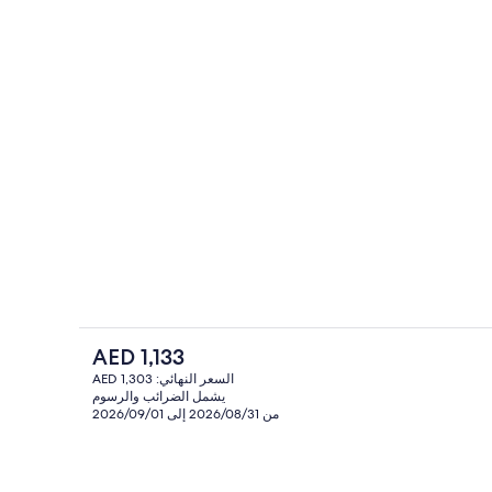
طة بالمنشأة
المنشأة من الخارج
السعر
AED 1,133
الحالي
السعر النهائي: AED 1,303
هو
يشمل الضرائب والرسوم
رفة ومكتب وستائر تعتيم وتجهيزات عازلة للصوت
بالقرب من الشاطئ، كراسي للتشمس، مظ
AED
من 2026/08/31 إلى 2026/09/01
1,133