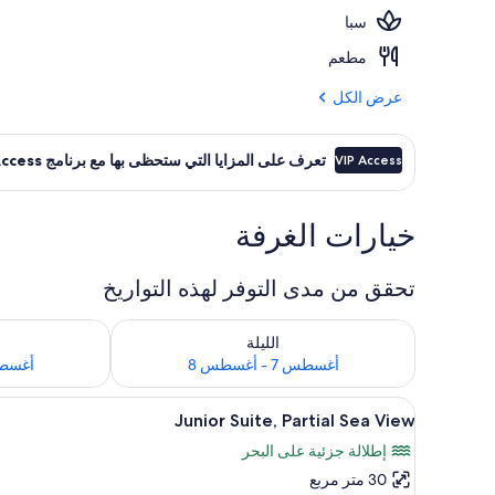
سبا
شرفة/رواق
مطعم
عرض الكل
تعرف على المزايا التي ستحظى بها مع برنامج VIP Access
VIP Access
خيارات الغرفة
تحقق من مدى التوفر لهذه التواريخ
تحقق من مدى التوفر لليلة للفترة أغسطس 7 - أغسطس 8
تحقق من مدى التوفر
الليلة
أغسطس 7 - أغسطس 8
أغسطس 8 - 
استعراض
خزنة داخل الغرفة ومكتب وستائر ت
5
Junior Suite, Partial Sea View
جميع
إطلالة جزئية على البحر
صور
30 متر مربع
Junior