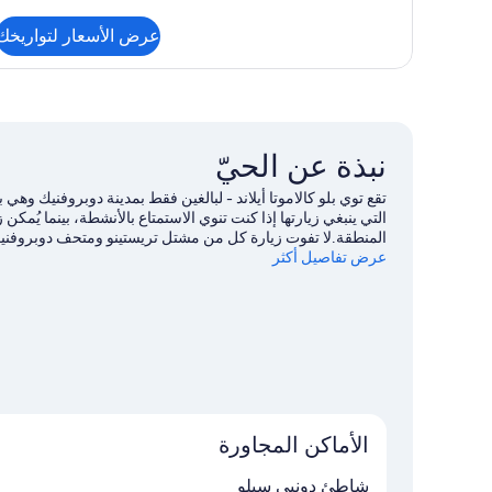
من
التفاصيل
عرض الأسعار لتواريخك
عن
جناح
جونيور
نبذة عن الحيّ
تقع توي بلو كالاموتا أيلاند - لبالغين فقط بمدينة دوبروفنيك وه
التي ينبغي زيارتها إذا كنت تنوي الاستمتاع بالأنشطة، بينما يُ
المنطقة.لا تفوت زيارة كل من مشتل تريستينو ومتحف دوبروفنيك 
عرض تفاصيل أكثر
الأماكن المجاورة
شاطئ دونيي سيلو