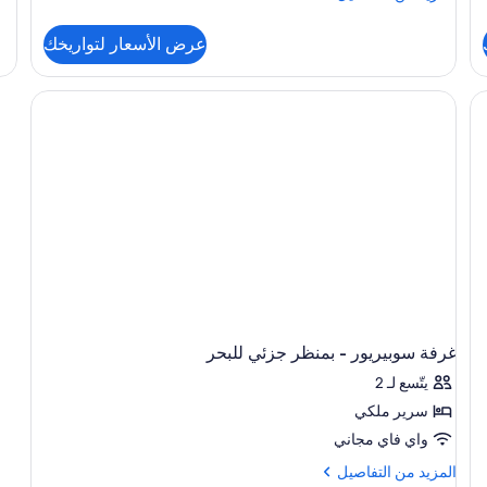
عن
من
ior
التفاصيل
عرض الأسعار لتواريخك
om
عن
غرفة
عادية
-
بمنظر
للبحر
غرفة سوبيريور - بمنظر جزئي للبحر
يتّسع لـ 2
سرير ملكي
واي فاي مجاني
المزيد
المزيد من التفاصيل