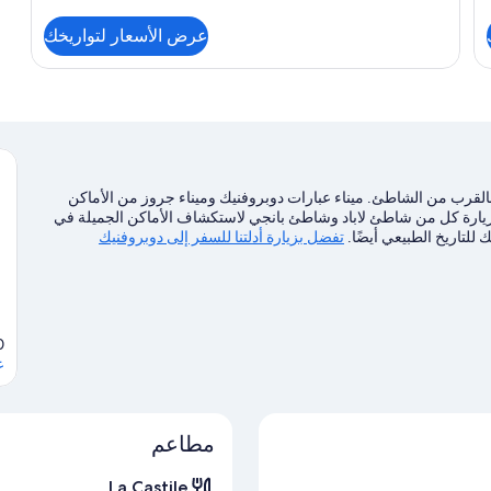
من
التفاصيل
عرض الأسعار لتواريخك
عن
غرفة
سوبيريور
-
بمنظر
جزئي
للبحر
ي بالقرب من الشاطئ. ميناء عبارات دوبروفنيك وميناء جروز من الأماكن
مكن زيارة كل من شاطئ لاباد وشاطئ بانجي لاستكشاف الأماكن الجميلة في
للتاريخ الطبيعي أيضًا.
تفضل بزيارة أدلتنا للسفر إلى دوبروفنيك
0
ع
مطاعم
La Castile