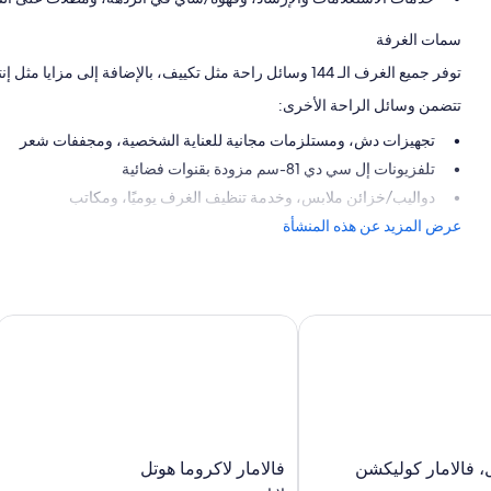
سمات الغرفة
توفر جميع الغرف الـ 144 وسائل راحة مثل تكييف، بالإضافة إلى مزايا مثل إنترنت لاسلكي مجاناً وخزنات.
تتضمن وسائل الراحة الأخرى:
تجهيزات دش، ومستلزمات مجانية للعناية الشخصية، ومجففات شعر
تلفزيونات إل سي دي 81-سم مزودة بقنوات فضائية
دواليب/خزائن ملابس، وخدمة تنظيف الغرف يوميًا، ومكاتب
عرض المزيد عن هذه المنشأة
فالامار كوليكشن
فالامار لاكروما هوتل
فالامار
، فالامار كوليكشن
فالامار لاكروما هوتل
لاكروما