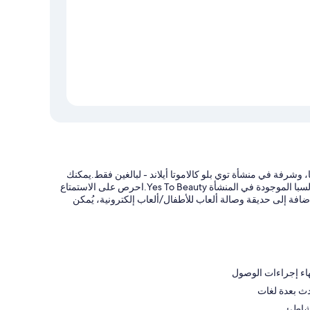
، وشرفة في منشأة توي بلو كالاموتا أيلاند - لبالغين فقط.يمكنك
الاستمتاع بجلسات التدليك، ومعالجات لتقشير البشرة، وعلاجات للجسم في السبا الموجودة في المنشأة Yes To Beauty.احرص على الاستمتاع
خل المنشأة.بالإضافة إلى حديقة وصالة ألعاب للأطفال/ألعاب إلكترونية، يُمكن
هاء إجراءات الوصول
لشاطئ