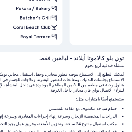
Pekara / Bakery
Butcher's Grill
Coral Beach Club
Royal Terrace
توي بلو كالاموتا أيلاند - لبالغين فقط
منشأة فندقية أربع نجوم
يُمكنك التطلع إلى الاستمتاع ببوفيه فطور مجاني، وحفل استقبال مجاني يوميًا
بتناول وجبة في مطعم من الـ 3 من المطاعم الموجودة في دا
للنزلاء الاتصال بواي فاي مجاني داخل الغرفة.
ستستمتع أيضًا بامتيازات مثل:
حمام سباحة مكشوف مع مقاعد للتشمس
الدراجات المخصصة للإيجار، وسرعة إنهاء إجراءات المغادرة، وسرعة إن
مكتب استقبال مفتوح 24 ساعة، وتخزين الأمتعة، وفريق عمل يجيد التحدث بعدة لغات
خدمات الاستعلامات والإرشاد، وقهوة/شاي في الردهة، ومظلات على ا