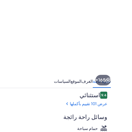
لبالغين
فقط
165+
نظرة عامة
الغرف
الموقع
السياسات
التقييمات
استثنائي
9.4
9.4 من 10
عرض 101 تقييم بأكملها
وسائل راحة رائجة
حمام سباحة