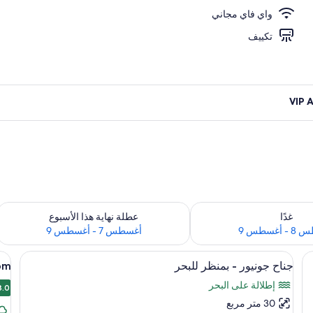
واي فاي مجاني
تكييف
 لغد للفترة أغسطس 8 - أغسطس 9
تحقق من مدى التوفر لعطلة نهاية هذا الأسبوع للف
غدًا
عطلة نهاية هذا الأسبوع
أغسطس 9
أغسطس 7 - أغسطس 9
استعراض
عتيم وتجهيزات عازلة للصوت
اس
خزنة داخل الغرفة ومكتب وستائر تعتيم وتج
5
جناح جونيور - بمنظر للبحر
om
جميع
جم
إطلالة على البحر
صور
8.0
صو
8.0
30 متر مربع
جناح
rd