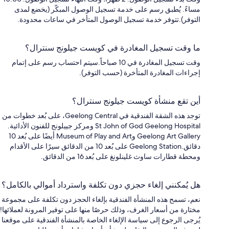
مساءً. يُطبق رسم على خدمة تسجيل الوصول المبكّر (يخضع لمدى
التوفر).تتوفر خدمة تسجيل الوصول المتأخر في ساعات محدودة.
ما وقت تسجيل المغادرة في كويست جيلونج سنترال؟
وقت تسجيل المغادرة في 10 صباحاً.سيتم احتساب رسم على إتمام
إجراءات المغادرة المتأخرة (حسب التوفر).
أين تقع منشأة كويست جيلونج سنترال؟
توجد هذه الشقة الفندقية في Geelong Central، على بُعد خطوات من
St John of God Geelong Hospital ومركز جييلونج للفنون الأدائية.
Geelong Art Gallery وMuseum of Play and Art أيضًا على بُعد 10
دقائق.Geelong Station على بُعد 10 من الدقائق سيرًا على الأقدام
ومحطة قطارات ساوث غلينلونغ على بُعد 16 من الدقائق.
هل يُمكنني إلغاء حجزي دون تكلفة واسترداد أموالي بالكامل؟
نعم، تسمح هذه المنشأة الفندقية بإلغاء الحجز دون تكلفة على مجموعة
مختارة من أسعار الغرف، وذلك حرصًا منها على توفير المرونة لعملائها!
يُرجى الرجوع إلى سياسة الإلغاء الخاصة بالمنشأة الفندقية على موقعنا