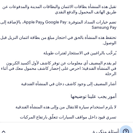
تقبل هذه المنشأة بطاقات الائتمان والبطاقات المدينة والمدفوعات عن
طريق الهاتف المحمول والدفع النقدي
تضم خيارات السداد المتوفرة: Google Pay وApple Pay، بالإضافة إلى
Samsung Pay
تحتفظ هذه المنشأة بالحق في احتجاز مبلغ من بطاقة ائتمان النزيل قبل
الوصول.
يُرحَّب بالراغبين في الاستئجار لفترات طويلة
لم يقدم المضيف أي معلومات عن توفر كاشف لأول أكسيد الكربون
في المنشأة الفندقية؛ احرص على إحضار كاشف محمول معك في أثناء
الرحلة
أشار المضيف إلى وجود كاشف دخان في المنشأة الفندقية
أمور يجب علينا توضيحها
لا يلزم استخدام سيارة للانتقال من وإلى هذه المنشأة الفندقية
تسري قيود داخل مواقف السيارات تتعلّق بارتفاع المركبات
أسئلة متكررة