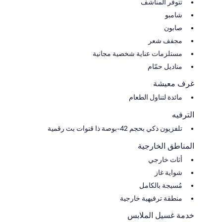
تتوفر المناشف
شامبو
صابون
مجفف شعر
مستلزمات عناية شخصية مجانية
مناديل حمّام
غرف معيشة
مائدة لتناول الطعام
الترفيه
تلفزيون ذكي بحجم 42-بوصة ذا قنوات بث رقمية
المناطق الخارجية
أثاث خارجي
شواية غاز
مُسيجة بالكامل
منطقة ترفيهية خارجية
خدمة غسيل الملابس