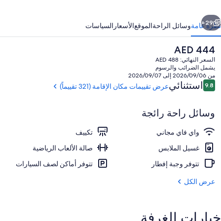
ابق
التالي
29+
نظرة عامة
وسائل الراحة
الموقع
الأسعار
السياسات
السعر
AED 444
الحالي
السعر النهائي: AED 488
هو
يشمل الضرائب والرسوم
AED
من 2026/09/06 إلى 2026/09/07
444
التقييمات
استثنائي
9.8
عرض تقييمات مكان الإقامة (321 تقييماً)
9.8 من 10
وسائل راحة رائجة
منطقة المعيشة
واي فاي مجاني
تكييف
غسيل الملابس
صالة الألعاب الرياضية
تتوفر وجبة إفطار
تتوفر أماكن لصف السيارات
عرض الكل
خيارات الغرفة