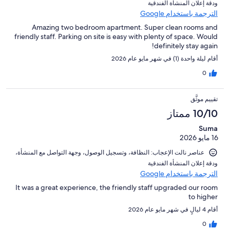
و⁦دقة إعلان المنشأة الفندقية⁩
الترجمة باستخدام Google
Amazing two bedroom apartment. Super clean rooms and
friendly staff. Parking on site is easy with plenty of space. Would
definitely stay again!
أقام ليلة واحدة (1) في شهر مايو عام 2026
0
تقييم موثَّق
10/10 ممتاز
Suma
16 مايو 2026
عناصر نالت الإعجاب: ⁦النظافة⁩، و⁦تسجيل الوصول⁩، و⁦جهة التواصل مع المنشأة⁩،
و⁦دقة إعلان المنشأة الفندقية⁩
الترجمة باستخدام Google
It was a great experience, the friendly staff upgraded our room
to higher
أقام 4 ليالٍ في شهر مايو عام 2026
0