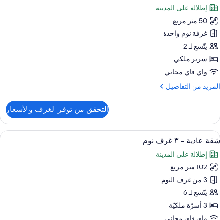
ميع
رفتا
إطلالة على المدينة
وم
ور
50 متر مربع
قة
ادية
غرفة نوم واحدة
يتّسع لـ 2
رفة
سرير ملكي
وم
واي فاي مجاني
احدة
لمزيد
المزيد من التفاصيل
ن
لتفاصيل
التحقق من توفر الغرف والأسعار
ن
قة
ادية
ستعراض
تلفزيون ذكي بحجم 42-بوصة يعرض قنوات تلفزيونية رقمية
7
شقة عادية - ٣ غرف نوم
ميع
رفة
إطلالة على المدينة
وم
ور
احدة
102 متر مربع
قة
ادية
3 من غرف النوم
يتّسع لـ 6
3 أسرّة ملكيّة
رف
واي فاي مجاني