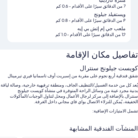
متنزه كاردينيا
7 من الدقائق سيرًا على الأقدام
- 0.6 كم
ويستفيلد جيلونج
8 من الدقائق سيرًا على الأقدام
- 0.8 كم
ملعب جي إم إتش بي إيه
12 من الدقائق سيرًا على الأقدام
- 1.0 كم
تفاصيل مكان الإقامة
كويست جيلونج سنترال
شقق فندقية أربع نجوم على مقربة من إسبريت أوف تاسمانيا فيري تيرمينال
يُعد كل من خدمة الغسيل/التنظيف الجاف، ومنطقة ترفيهية خارجية، وصالة لياقة
بدنية مجرد عينة من وسائل الراحة المتوفرة في منشأة كويست جيلونج
سنترال.بالإضافة إلى مركز لرجال الأعمال ومحل لتناول الوجبات/المأكولات
الخفيفة، يُمكن للنزلاء الاتصال بواي فاي مجاني داخل الغرفة.
تشمل الامتيازات الإضافية:
فطور (برسوم إضافية)، وصف السيارة بمعرفة النزيل (بتكلفة إضافية)،
وشوايات تعمل بالغاز
المنشآت الفندقية المشابهة
مصعد، ومساحات عمل مشتركة، وآلة بيع ذاتي