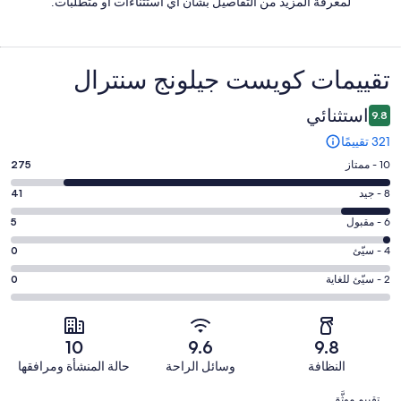
لمعرفة المزيد من التفاصيل بشأن أي استثناءات أو متطلبات.
التقييمات
تقييمات ⁦كويست جيلونج سنترال⁩
استثنائي
9.8
321 تقييمًا
درجة
10 - ممتاز
275
التصنيف
درجة
8 - جيد
41
10
التصنيف
-
درجة
6 - مقبول
5
8
ممتاز.
التصنيف
-
درجة
4 - سيّئ
0
275
6
جيد.
التصنيف
من
-
درجة
2 - سيّئ للغاية
0
41
4
أصل
مقبول.
التصنيف
من
-
321
5
2
أصل
سيّئ.
من
من
-
321
10
9.6
9.8
0
تقييمات
أصل
سيّئ
من
من
النظافة
وسائل الراحة
حالة المنشأة ومرافقها
النزلاء
321
للغاية.
تقييمات
أصل
التقييمات
من
0
تقييم موثَّق