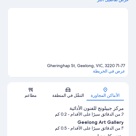
الثقافية.هل تطلع إلى الاستمتاع بحضور حدث أو مباراة في أثناء تواجدك
في المدينة؟ احظ بمشاهدة ما يُحدث في ملعب جي إم إتش بي إيه أو
Australian Skydive.
تفضل بزيارة أدلتنا للسفر إلى جيلونج
71-77 Gheringhap St, Geelong, VIC, 3220
عرض في الخريطة
الخريطة
الأماكن المجاورة
التنقّل في المنطقة
مطاعم
مركز جييلونج للفنون الأدائية
2 من الدقائق سيرًا على الأقدام
- 0.2 كم
Geelong Art Gallery
5 من الدقائق سيرًا على الأقدام
- 0.5 كم