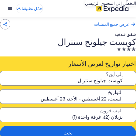
التخطّي إلى المحتوى الرئيسي
حمّل تطبيقنا
عرض جميع المنشآت
شقق فندقية
كويست جيلونج سنترال
نشأة
ندقية
صنفة
اختيار تواريخ لعرض الأسعار
ـ
إلى أين؟
4.
جوم
التواريخ
المسافرون
بحث