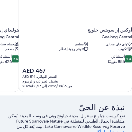
أوكس إر سويتس جلونج
هوليداي إ
ng Central
Geelong Central
واي فاي مجاني
مطعم
حمام سباح
تكييف
تتوفر وجبة إفطار
مطعم
9.4
9.
استثنائي
استثنائ
9.4
9.4
ن
من
855 تقييمًا
426 تقييمًا
10،
10،
السعر
AED 467
ستثنائي،
استثنائي،
الحالي
السعر النهائي: AED 514
426
85
هو
يشمل الضرائب والرسوم
قييمًا
تقييمًا
AED
من 2026/08/16 إلى 2026/08/17
467
نبذة عن الحيّ
تقع كويست جيلونج سنترال بمدينة جيلونج وهي في وسط المدينة. يُمكن
مشاهدة الجمال الطبيعي للمنطقة في Future Sparrovale Nature
Reserve وLake Connewarre Wildlife Reserve، بينما يُعد كل من
عرض تفاصيل أكثر
Museum of Play and Art ومتحف الصوف الوطني من أبرز المعالم