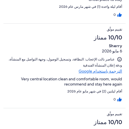
أقام ليلة واحدة (1) في شهر مارس عام 2026
0
تقييم موثَّق
10/10 ممتاز
Sherry
6 مايو 2026
عناصر نالت الإعجاب: ⁦النظافة⁩، و⁦تسجيل الوصول⁩، و⁦جهة التواصل مع المنشأة⁩،
و⁦دقة إعلان المنشأة الفندقية⁩
الترجمة باستخدام Google
Very central location clean and comfortable room, would
recommend and stay here again
أقام ليلتين (2) في شهر مايو عام 2026
0
تقييم موثَّق
10/10 ممتاز