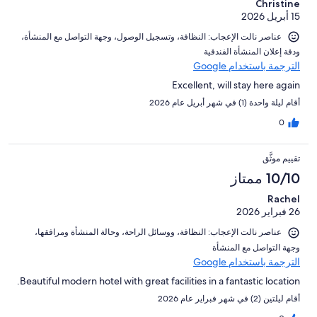
Christine
15 أبريل 2026
عناصر نالت الإعجاب: ⁦النظافة⁩، و⁦تسجيل الوصول⁩، و⁦جهة التواصل مع المنشأة⁩،
و⁦دقة إعلان المنشأة الفندقية⁩
الترجمة باستخدام Google
Excellent, will stay here again
أقام ليلة واحدة (1) في شهر أبريل عام 2026
0
تقييم موثَّق
10/10 ممتاز
Rachel
26 فبراير 2026
عناصر نالت الإعجاب: ⁦النظافة⁩، و⁦وسائل الراحة⁩، و⁦حالة المنشأة ومرافقها⁩،
و⁦جهة التواصل مع المنشأة⁩
الترجمة باستخدام Google
Beautiful modern hotel with great facilities in a fantastic location.
أقام ليلتين (2) في شهر فبراير عام 2026