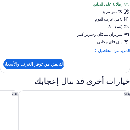
رفتا
إطلالة على الخليج
وم
ور
99 متر مربع
قة
نفيذية
3 من غرف النوم
يتّسع لـ 6
سريران ملكيّان‫‬ وسرير كبير
رف
واي فاي مجاني
وم
لمزيد
المزيد من التفاصيل
ن
لتفاصيل
التحقق من توفر الغرف والأسعار
ن
قة
نفيذية
خيارات أخرى قد تنال إعجابك
رف
وكس إر سويتس جلونج
هوليداي إن
إعلان
إعلان
وم