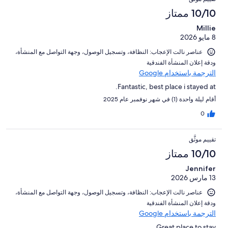
النزلاء
321
تقييمات
من
من
10/10 ممتاز
النزلاء
أصل
تقييمات
321
Millie
النزلاء
8 مايو 2026
من
تقييمات
عناصر نالت الإعجاب: ⁦النظافة⁩، و⁦تسجيل الوصول⁩، و⁦جهة التواصل مع المنشأة⁩،
النزلاء
و⁦دقة إعلان المنشأة الفندقية⁩
الترجمة باستخدام Google
Fantastic, best place i stayed at.
أقام ليلة واحدة (1) في شهر نوفمبر عام 2025
0
تقييم موثَّق
10/10 ممتاز
Jennifer
13 مارس 2026
عناصر نالت الإعجاب: ⁦النظافة⁩، و⁦تسجيل الوصول⁩، و⁦جهة التواصل مع المنشأة⁩،
و⁦دقة إعلان المنشأة الفندقية⁩
الترجمة باستخدام Google
Great place to stay