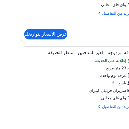
ر
واي فاي مجاني
مدخنين
زيد
زيد من التفاصيل
فاصيل
ح
عرض الأسعار لتواريخك
وكس
تعراض
أغطية فراش متميزة وأسرّة بإسفنج يتكيف مع شكل 
ر
10
ة مزدوجة - لغير المدخنين - منظر للحديقة
دخنين
يع
إطلالة على الحديقة
ر
23 متر مربع
فة
دوجة
غرفة نوم واحدة
يتّسع لـ 2
ر
سريران فرديان كبيران
مدخنين
واي فاي مجاني
زيد
زيد من التفاصيل
ظر
ديقة
فاصيل
ة