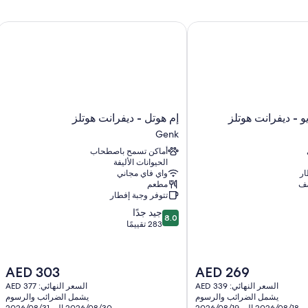
استمتع بالإقامة في جميع غرف النزلاء ذات المفروشات الفريدة في كل منها
بالإضافة إلى مزايا مثل إنترنت لاسلكي مجاناً وبتجهيزات عازلة للصوت.
 ديفرانت هوتلز
إم هوتل - ديفرانت هوتلز
تتضمن اللوازم المتوفرة في جميع الغرفة الأخرى:
أسرّة بإسفنج يتكيف مع شكل الجسم وأسرّة أطفال/رضّع (مجانًا)
تلفزيونات ذكية 32-بوصة مزودة ببرامج وأفلام نتفليكس، وخدمات بث، وقنوات تلفزيونية رقمية
دواليب/خزائن ملابس، وغلايات كهربائية، وتدفئة
إم
 - ديفرانت هوتلز
إم هوتل - ديفرانت هوتلز
هوتل
Genk
-
أماكن تسمح باصطحاب
ديفرانت
الحيوانات الأليفة
هوتلز
ار
واي فاي مجاني
Genk
صف
مطعم
تتوفر وجبة إفطار
8.0
جيد جدًا
8.0
من
283 تقييمًا
10،
جيد
جدًا،
السعر
السعر
AED 303
AED 269
283
الحالي
الحالي
تقييمًا
السعر النهائي: AED 339
السعر النهائي: AED 377
هو
هو
يشمل الضرائب والرسوم
يشمل الضرائب والرسوم
AED
AED