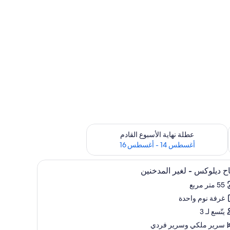
ترة أغسطس 7 - أغسطس 9
تحقق من مدى التوفر لعطلة نهاية الأسبوع القادم للفترة أغسطس 14 - أغسطس 16
عطلة نهاية الأسبوع القادم
أغسطس 14 - أغسطس 16
تعراض
مع شكل الجسم وميني بار
أغطية فراش متميزة وأسرّة بإسفنج يتكيف مع شكل 
8
ح ديلوكس - لغير المدخنين
يع
55 متر مربع
ر
غرفة نوم واحدة
اح
لوكس
يتّسع لـ 3
سرير ملكي‫‬ وسرير فردي