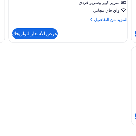
سرير كبير‫‬ وسرير فردي
مزد
-
واي فاي مجاني
لغي
المزيد
المزيد من التفاصيل
الم
من
-
التفاصيل
منظ
عرض الأسعار لتواريخك
عن
للح
الغرفة
ج يتكيف مع شكل الجسم وميني بار