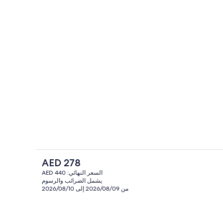
ميزة وأسرّة بإسفنج يتكيف مع شكل الجسم وميني بار
تناول الطعام بالخارج
السعر
AED 278
الحالي
السعر النهائي: AED 440
هو
يشمل الضرائب والرسوم
داخل
المنشأة من الخارج
AED
من 2026/08/09 إلى 2026/08/10
278