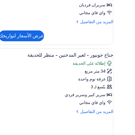
-
سريران فرديان
لغير
واي فاي مجاني
المدخنين
المزيد
المزيد من التفاصيل
من
التفاصيل
عرض الأسعار لتواريخك
عن
غرفة
اقتصادية
استعراض
حمام
3
مزدوجة
جناح جونيور - لغير المدخنين - منظر للحديقة
جميع
-
إطلالة على الحديقة
لغير
صور
المدخنين
34 متر مربع
جناح
جونيور
غرفة نوم واحدة
-
يتّسع لـ 3
لغير
سرير كبير‫‬ وسرير فردي
المدخنين
واي فاي مجاني
-
المزيد
المزيد من التفاصيل
منظر
من
للحديقة
التفاصيل
عن
جناح