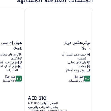
بوكريجكس هوتل
هوتل إي سي يو -
بوكريجكس
هوتل
بوكريجكس هوتل
هوتل إي سي يو
هوتل
إي
Genk
Genk
Genk
سي
خدمة صف السيارات
واي فاي مجاني
يو
مُضمنة
تكييف
-
واي فاي مجاني
تتوفر وجبة إفط
ديفرانت
مطعم
تتوفر أماكن ل
هوتلز
تتوفر وجبة إفطار
السيارات
Genk
8.2
8.0
جيد جدًا
جيد جدًا
8.2
8.0
من
من
204 تقييمات
454 تقييمًا
10،
10،
جيد
جيد
جدًا،
جدًا،
السعر
AED 310
454
204
الحالي
تقييمات
تقييمًا
السعر النهائي: AED 386
هو
يشمل الضرائب والرسوم
AED