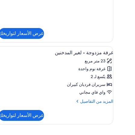
جونيور
-
لغير
المدخنين
-
منظر
عرض الأسعار لتواريخك
للحديقة
استعراض
أغطية فراش متميزة وأسرّة بإسفن
5
غرفة مزدوجة - لغير المدخنين
جميع
23 متر مربع
صور
غرفة نوم واحدة
غرفة
مزدوجة
يتّسع لـ 2
-
سريران فرديان كبيران
لغير
واي فاي مجاني
المدخنين
المزيد
المزيد من التفاصيل
من
التفاصيل
عرض الأسعار لتواريخك
عن
غرفة
مزدوجة
-