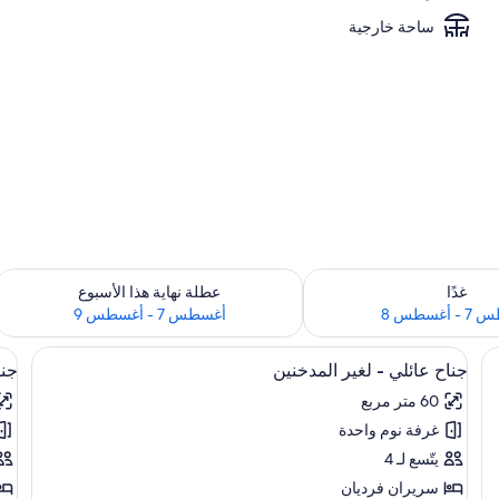
ساحة خارجية
 لغد للفترة أغسطس 7 - أغسطس 8
تحقق من مدى التوفر لعطلة نهاية هذا الأسبوع للف
غدًا
عطلة نهاية هذا الأسبوع
أغسطس 8
أغسطس 7 - أغسطس 9
استعراض
ج يتكيف مع شكل الجسم وميني بار
اس
أغطية فراش متميزة وأسرّة بإسفنج يتكيف 
10
جناح عائلي - لغير المدخنين
جنا
جميع
جم
60 متر مربع
صور
صو
غرفة نوم واحدة
جناح
جن
عائلي
دي
يتّسع لـ 4
-
-
سريران فرديان