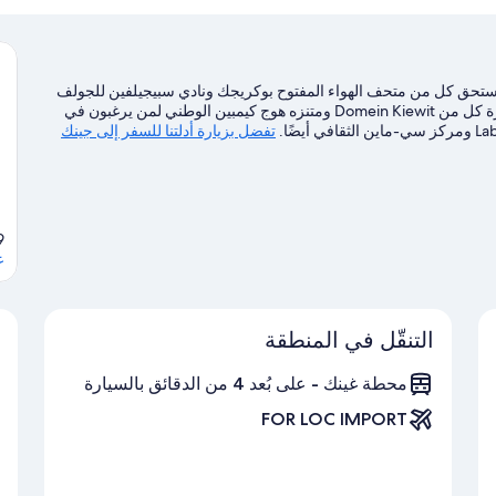
يستحق كل من متحف الهواء المفتوح بوكريجك ونادي سبيجيلفين للجولف
الزيارة في حال وجود نشاط على جدول الأعمال، بينما يُمكن زيارة كل من Domein Kiewit ومتنزه هوج كيمبين الوطني لمن يرغبون في
تفضل بزيارة أدلتنا للسفر إلى جينك
ms Gewest, 3600
ع
التنقّل في المنطقة
محطة غينك - على بُعد 4 من الدقائق بالسيارة
FOR LOC IMPORT