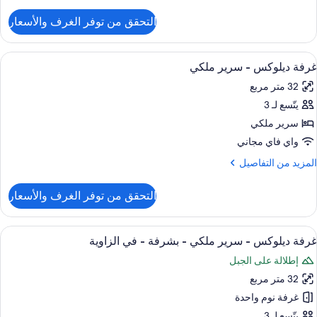
ن
لتفاصيل
التحقق من توفر الغرف والأسعار
ن
رفة
وبريور
ستعراض
أغطية فراش متميزة وأسرّة بطبقة علوية م
6
فردين
غرفة ديلوكس - سرير ملكي
ميع
32 متر مربع
ور
يتّسع لـ 3
رفة
يلوكس
سرير ملكي
واي فاي مجاني
رير
لمزيد
المزيد من التفاصيل
لكي
ن
لتفاصيل
التحقق من توفر الغرف والأسعار
ن
رفة
يلوكس
ستعراض
إطلالة الغرفة
6
غرفة ديلوكس - سرير ملكي - بشرفة - في الزاوية
ميع
رير
إطلالة على الجبل
لكي
ور
32 متر مربع
رفة
يلوكس
غرفة نوم واحدة
يتّسع لـ 3