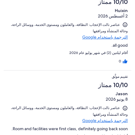
10/10 ممتاز
Huixin
2 أغسطس 2026
عناصر نالت الإعجاب: ⁦النظافة⁩، و⁦العاملون ومستوى الخدمة⁩، و⁦وسائل الراحة⁩،
و⁦حالة المنشأة ومرافقها⁩
الترجمة باستخدام Google
all good.
أقام ليلتين (2) في شهر يوليو عام 2026
0
تقييم موثَّق
10/10 ممتاز
Jason
8 يونيو 2026
عناصر نالت الإعجاب: ⁦النظافة⁩، و⁦العاملون ومستوى الخدمة⁩، و⁦وسائل الراحة⁩،
و⁦حالة المنشأة ومرافقها⁩
الترجمة باستخدام Google
Room and facilities were first class, definitely going back soon.