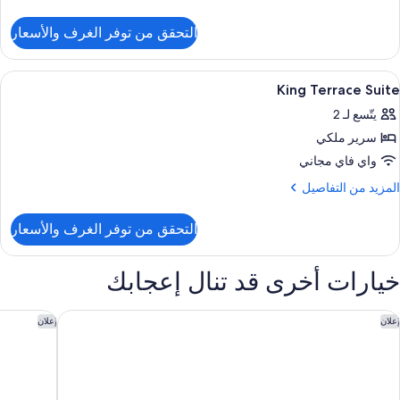
ن
لتفاصيل
التحقق من توفر الغرف والأسعار
ن
ناح
لوب
ستعراض
أغطية فراش متميزة وأسرّة بطبقة علوية م
6
King Terrace Suite
ميع
يتّسع لـ 2
ور
سرير ملكي
Kin
Terrac
واي فاي مجاني
Suit
لمزيد
المزيد من التفاصيل
ن
لتفاصيل
التحقق من توفر الغرف والأسعار
ن
Kin
Terrac
خيارات أخرى قد تنال إعجابك
Suit
يليت جولد كوست
كوميرا لود
إعلان
إعلان