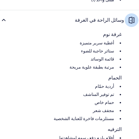
وسائل الراحة في الغرفة
غرفة نوم
أغطية سرير متميزة
ستائر حاجبة للضوء
قائمة الوسائد
مرتبة بطبقة علوية مريحة
الحمام
أردية حمّام
تم توفير المناشف
حمام خاص
مجفف شعر
مستلزمات فاخرة للعناية الشخصية
الترفيه
أفلام يلزم دفع رسوم لمشاهدتها