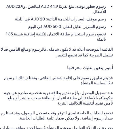
رسوم فطور بوفيه: تبلغ تقريبًا AUD 44.9 للبالغين، وAUD 22.9
للأطفال
رسم موقف السيارات للخدمة الذاتية: 20 AUD في الليلة
رسوم السرير القابل للطي: 50.0 AUD في اليوم
تخضع رسوم استخدام بطاقة الائتمان لتكلفة إضافية بنسبة 1.85
بالمئة
القائمة الموضحة أعلاه قد لا تكون شاملة. فالرسوم ومبالغ التأمين قد لا
تشمل الضريبة كما قد تخضع للتغيير.
أمور يتعين عليك معرفتها
قد يتم تطبيق رسوم على إقامة شخص إضافي، وتختلف تلك الرسوم
تبعًا لسياسة المنشأة
عند تسجيل الوصول، يلزَم تقديم بطاقة هوية شخصية صادرة عن جهة
حكوميّة، بالإضافة إلى بطاقة ائتمان أو بطاقة سحب مباشر أو مبلغ
تأمين نقدي لتغطية التكاليف النثرية
تخضع الطلبات الخاصة لمدى التوفر وقت تسجيل الوصول، وقد تستلزم
سداد رسوم إضافية، ولا يمكن ضمان تلبية الطلبات الخاصة.
يجب على النزلاء التواصل مع هذه المنشأة مُسبقا لحجز مواقف سيارات