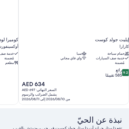
إيليت جولد كوست
كوميرا لود
كارارا
أوكسينفورد
حمام سباحة
سبا
خدمة صف 
خدمة صف السيارات
واي فاي مجاني
مُضمنة
مُضمنة
مطعم
9.
رائع
9.2
ن
585 تقييمًا
10،
السعر
AED 634
ائع،
الحالي
السعر النهائي: AED 697
58
هو
يشمل الضرائب والرسوم
قييمًا
AED
من 2026/08/10 إلى 2026/08/11
634
نبذة عن الحيّ
تقع ذا ستار جراند آت ذا ستار جولد كوست في حي برودبيتش ‏بالقرب