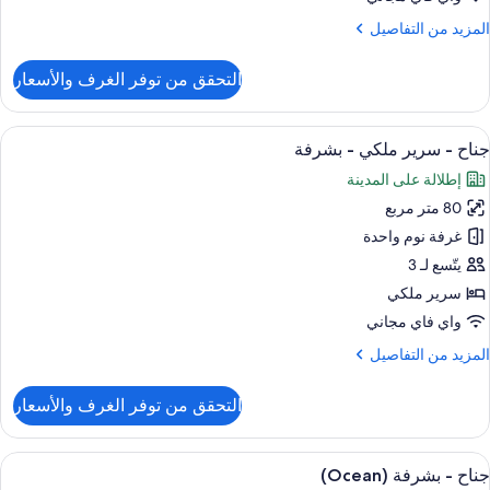
لمزيد
المزيد من التفاصيل
ن
لتفاصيل
التحقق من توفر الغرف والأسعار
ن
رفة
نفيذية
ستعراض
أغطية فراش متميزة وأسرّة بطبقة علوية م
6
اثنين
جناح - سرير ملكي - بشرفة
ميع
إطلالة على المدينة
ور
80 متر مربع
ناح
غرفة نوم واحدة
رير
يتّسع لـ 3
لكي
سرير ملكي
واي فاي مجاني
شرفة
لمزيد
المزيد من التفاصيل
ن
لتفاصيل
التحقق من توفر الغرف والأسعار
ن
ناح
ستعراض
أغطية فراش متميزة وأسرّة بطبقة علوية م
6
رير
جناح - بشرفة (Ocean)
ميع