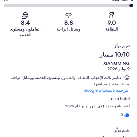
232
4
أصل
مقبول.
التصنيف
من
-
1008
121
2
أصل
سيّئ.
من
من
-
1008
8.4
8.8
9.0
50
تقييمات
أصل
سيّئ
من
من
النظافة
وسائل الراحة
العاملون ومستوى
النزلاء
1008
للغاية.
تقييمات
أصل
الخدمة
من
30
النزلاء
1008
التقييمات
تقييمات
من
تقييم موثَّق
من
النزلاء
أصل
10/10 ممتاز
تقييمات
1008
النزلاء
XIANGMING
من
9 يوليو 2026
تقييمات
النزلاء
عناصر نالت الإعجاب: ⁦النظافة⁩، و⁦العاملون ومستوى الخدمة⁩، و⁦وسائل الراحة⁩،
و⁦حالة المنشأة ومرافقها⁩
الترجمة باستخدام Google
nice hotel
أقام ليلة واحدة (1) في شهر يوليو عام 2026
0
تقييم موثَّق