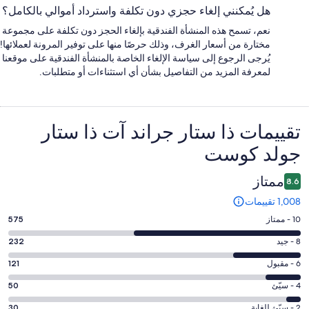
هل يُمكنني إلغاء حجزي دون تكلفة واسترداد أموالي بالكامل؟
نعم، تسمح هذه المنشأة الفندقية بإلغاء الحجز دون تكلفة على مجموعة
مختارة من أسعار الغرف، وذلك حرصًا منها على توفير المرونة لعملائها!
يُرجى الرجوع إلى سياسة الإلغاء الخاصة بالمنشأة الفندقية على موقعنا
لمعرفة المزيد من التفاصيل بشأن أي استثناءات أو متطلبات.
التقييمات
تقييمات ⁦ذا ستار جراند آت ذا ستار
جولد كوست⁩
ممتاز
8.6
1,008 تقييمات
درجة
10 - ممتاز
575
التصنيف
درجة
8 - جيد
232
10
التصنيف
-
درجة
6 - مقبول
121
8
ممتاز.
التصنيف
-
درجة
4 - سيّئ
50
575
6
جيد.
التصنيف
من
-
درجة
2 - سيّئ للغاية
30