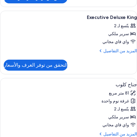
Superio
Delux
ستعراض
أغطية فراش متميزة وأسرّة بطبقة علوية م
8
Kin
Executive Deluxe King
ميع
يتّسع لـ 2
ور
سرير ملكي
Executiv
Delux
واي فاي مجاني
Kin
لمزيد
المزيد من التفاصيل
ن
لتفاصيل
التحقق من توفر الغرف والأسعار
ن
Executiv
Delux
ستعراض
أغطية فراش متميزة وأسرّة بطبقة علوية م
6
Kin
جناح كلوب
ميع
81 متر مربع
ور
غرفة نوم واحدة
ناح
لوب
يتّسع لـ 2
سرير ملكي
واي فاي مجاني
لمزيد
المزيد من التفاصيل