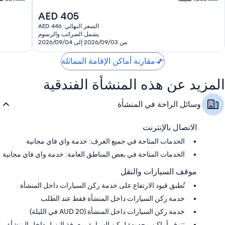
تلفزيونات إل سي دي 65-بوصة مزودة بقنوات بريميوم
10،
10،
غلايات كهربائية، وتدفئة، وخدمة تنظيف الغرف (عند الطلب)
السعر
AED 405
رائع،
رائع،
الحالي
581
1,568
السعر النهائي: AED 446
هو
يشمل الضرائب والرسوم
تقييمًا
تقييمًا
AED
من 2026/09/03 إلى 2026/09/04
405
مقارنة أماكن الإقامة المماثلة
المزيد عن هذه المنشأة الفندقية
وسائل الراحة في المنشأة
الاتصال بالإنترنت
الخدمات المتاحة في جميع الغرف: خدمة واي فاي مجانية
الخدمات المتاحة في بعض المناطق العامة: خدمة واي فاي مجانية
موقف السيارات والنقل
تُطبق قيود الارتفاع على خدمة ركن السيارات داخل المنشأة
خدمة ركن السيارات داخل المنشأة فقط عند الطلب
خدمة ركن السيارات داخل المنشأة (AUD 20 في الليلة)
تتوفر أماكن محدودة لركن السيارة بمعرفة النزيل داخل المنشأة