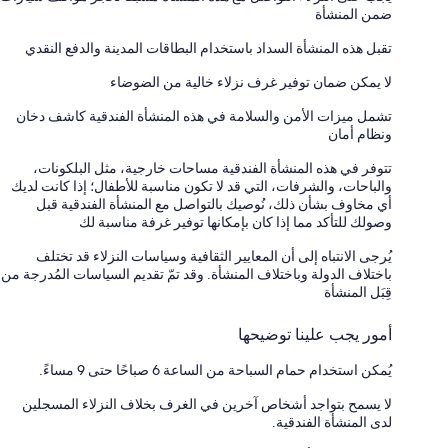
ضمن المنشأة
تقبل هذه المنشأة السداد باستخدام البطاقات المدينة والدفع النقدي
لا يمكن ضمان توفير غرف نزلاء خالية من الضوضاء
تشمل ميزات الأمن والسلامة في هذه المنشأة الفندقية كاشف دخان
ونظام أمان
تتوفر في هذه المنشأة الفندقية مساحات خارجية، مثل البلكونات،
والباحات، والشرفات، التي قد لا تكون مناسبة للأطفال؛ إذا كانت لديك
أي مخاوف بشأن ذلك، نُوصيك بالتواصل مع المنشأة الفندقية قبل
وصولك للتأكد مما إذا كان بإمكانها توفير غرفة مناسبة لك
يُرجى الانتباه إلى أن المعايير الثقافية وسياسات النزلاء قد تختلف
باختلاف الدولة وباختلاف المنشأة. وقد تمّ تقديم السياسات المُدرجة من
قِبَل المنشأة
أمور يجب علينا توضيحها
يُمكن استخدام حمام السباحة من الساعة 6 صباحًا حتى 9 مساءً.
لا يسمح بتواجد أشخاص آخرين في الغرف بخلاف النزلاء المسجلين
لدى المنشأة الفندقية.