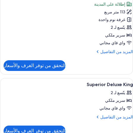
لكي
إطلالة على المدينة
ور
شرفة
113 متر مربع
ناح
غرفة نوم واحدة
شرفة
يتّسع لـ 2
(Ocean
سرير ملكي
واي فاي مجاني
لمزيد
المزيد من التفاصيل
ن
لتفاصيل
التحقق من توفر الغرف والأسعار
ن
ناح
ستعراض
أغطية فراش متميزة وأسرّة بطبقة علوية م
4
شرفة
Superior Deluxe King
ميع
(Ocea
يتّسع لـ 2
ور
سرير ملكي
Superio
Delux
واي فاي مجاني
Kin
لمزيد
المزيد من التفاصيل
ن
لتفاصيل
التحقق من توفر الغرف والأسعار
ن