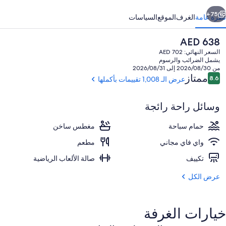
تار
ابق
التالي
ولد
75+
نظرة عامة
الغرف
الموقع
السياسات
وست
السعر
AED 638
الحالي
السعر النهائي: AED 702
هو
يشمل الضرائب والرسوم
AED
من 2026/08/30 إلى 2026/08/31
638
التقييمات
ممتاز
8.6
عرض الـ 1,008 تقييمات بأكملها
8.6 من 10
وسائل راحة رائجة
حمّام سباحة خارجي، مظلات على حمّام ال
حمام سباحة
مغطس ساخن
واي فاي مجاني
مطعم
تكييف
صالة الألعاب الرياضية
عرض الكل
خيارات الغرفة