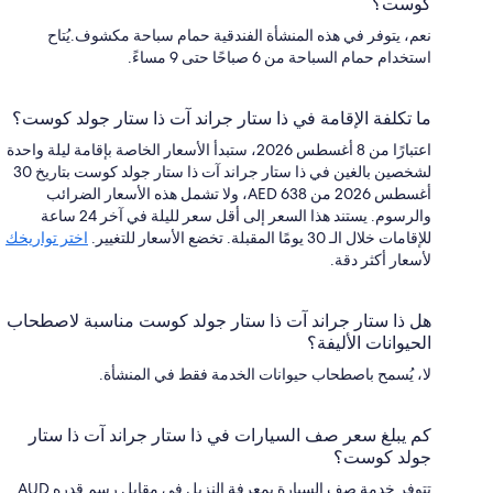
كوست؟
نعم، يتوفر في هذه المنشأة الفندقية حمام سباحة مكشوف.يُتاح
استخدام حمام السباحة من 6 صباحًا حتى 9 مساءً.
ما تكلفة الإقامة في ذا ستار جراند آت ذا ستار جولد كوست؟
اعتبارًا من 8 أغسطس 2026، ستبدأ الأسعار الخاصة بإقامة ليلة واحدة
لشخصين بالغين في ذا ستار جراند آت ذا ستار جولد كوست بتاريخ 30
أغسطس 2026 من AED 638، ولا تشمل هذه الأسعار الضرائب
والرسوم. يستند هذا السعر إلى أقل سعر لليلة في آخر 24 ساعة
للإقامات خلال الـ 30 يومًا المقبلة. تخضع الأسعار للتغيير.
اختر تواريخك
لأسعار أكثر دقة.
هل ذا ستار جراند آت ذا ستار جولد كوست مناسبة لاصطحاب
الحيوانات الأليفة؟
لا، يُسمح باصطحاب حيوانات الخدمة فقط في المنشأة.
كم يبلغ سعر صف السيارات في ذا ستار جراند آت ذا ستار
جولد كوست؟
تتوفر خدمة صف السيارة بمعرفة النزيل في مقابل رسم قدره AUD