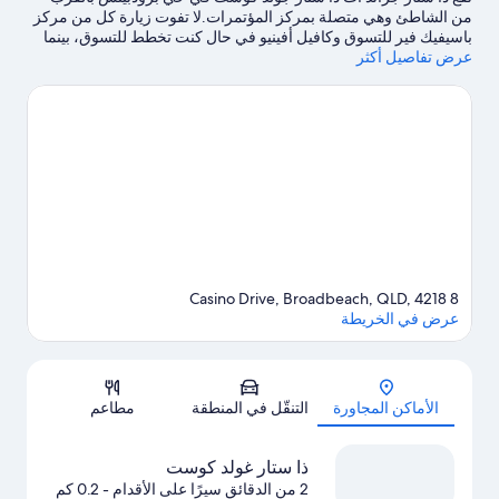
من الشاطئ وهي متصلة بمركز المؤتمرات.لا تفوت زيارة كل من مركز
باسيفيك فير للتسوق وكافيل أفينيو في حال كنت تخطط للتسوق، بينما
عرض تفاصيل أكثر
يُمكن لأولئك الذين يرغبون في اكتشاف مناطق الجذب الشهيرة في
المنطقة زيارة سلينجشوت وتيمزون. لا تفوت زيارة معبد الحياة البرية في
كورومبيا.هل ترغب في خوض تجربة جديدة؟ يُمكنك الاستمتاع بخوض
تجارب ركوب قوارب التجديف، والغوص باستخدام المعدات، والغوص
بأنبوب التنفس في أماكن قريبة من المنشأة.
تفضل بزيارة أدلتنا للسفر
إلى جولد كوست
8 Casino Drive, Broadbeach, QLD, 4218
عرض في الخريطة
الخريطة
الأماكن المجاورة
التنقّل في المنطقة
مطاعم
ذا ستار غولد كوست
2 من الدقائق سيرًا على الأقدام
- 0.2 كم