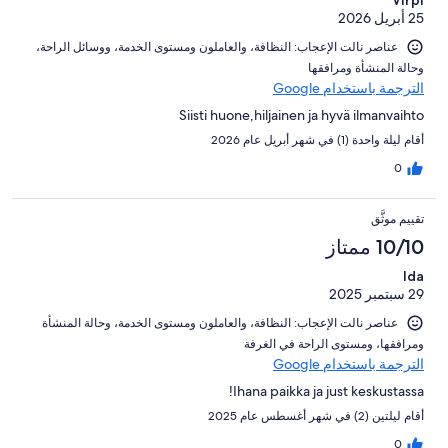
25 أبريل 2026
عناصر نالت الإعجاب: ⁦النظافة⁩، و⁦العاملون ومستوى الخدمة⁩، و⁦وسائل الراحة⁩،
و⁦حالة المنشأة ومرافقها⁩
الترجمة باستخدام Google
Siisti huone,hiljainen ja hyvä ilmanvaihto
أقام ليلة واحدة (1) في شهر أبريل عام 2026
0
تقييم موثَّق
10/10 ممتاز
Ida
29 سبتمبر 2025
عناصر نالت الإعجاب: ⁦النظافة⁩، و⁦العاملون ومستوى الخدمة⁩، و⁦حالة المنشأة
ومرافقها⁩، و⁦مستوى الراحة في الغرفة⁩
الترجمة باستخدام Google
Ihana paikka ja just keskustassa!
أقام ليلتين (2) في شهر أغسطس عام 2025
0