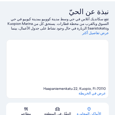
نبذة عن الحيّ
تقع سكانديك أتلاس في حي وسط مدينة كووبيو بمدينة كيوبيو في حي
التسوق وبالقرب من محطة قطارات. يستحق كل من Kuopion Marina
وSaaristokatu الزيارة في حال وجود نشاط على جدول الأعمال، بينما
عرض تفاصيل أكثر
يُمكن زيارة كل من Katiskaniemi Nature Reserve وTarinaharjun
Nature Reserve لمن يرغبون في الاستمتاع بالجمال الطبيعي
للمنطقة.هل تطلع إلى الاستمتاع بحضور حدث أو مباراة في أثناء تواجدك
في المدينة؟ احظ بمشاهدة ما يُحدث في نييرالان مونتو أو
Vainolanniemi.
تفضل بزيارة أدلتنا للسفر إلى كيوبيو
Haapaniemenkatu 22, Kuopio, FI-70110
عرض في الخريطة
الخريطة
الأماكن المجاورة
التنقّل في المنطقة
مطاعم