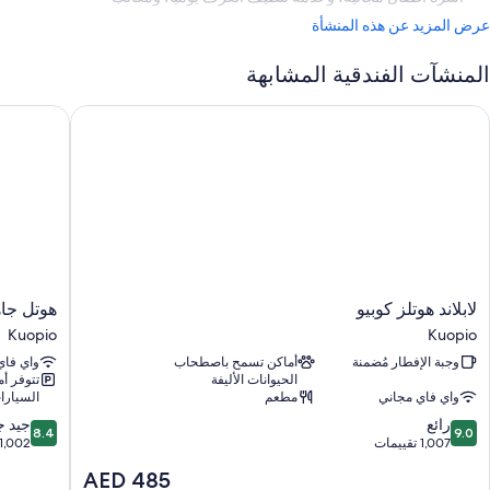
عرض المزيد عن هذه المنشأة
المنشآت الفندقية المشابهة
ابلاند هوتلز كوبيو
هوتل جاهت
لابلاند
هوتل
لابلاند هوتلز كوبيو
هوتل جا
هوتلز
جاهتيهوف
Kuopio
Kuopio
كوبيو
Kuopio
وجبة الإفطار مُضمنة
أماكن تسمح باصطحاب
واي فاي
Kuopio
الحيوانات الأليفة
تتوفر أ
واي فاي مجاني
مطعم
السيارا
8.4
9.0
رائع
جيد جد
8.4
9.0
من
من
1,007 تقييمات
1,002 تقييم
10،
10،
السعر
AED 485
رائع،
جيد