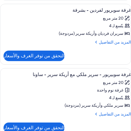
ادية
ستعراض
ميني بار وخزنة داخل الغرفة ومكتب وستائر 
6
غرفة سوبريور لفردين - بشرفة
ميع
رير
20 متر مربع
بير
ور
(Plu
يتّسع لـ 4
رفة
وبريور
سريران فرديان‫‬ وأريكة سرير (مزدوجة)
فردين
لمزيد
المزيد من التفاصيل
ن
لتفاصيل
شرفة
التحقق من توفر الغرف والأسعار
ن
رفة
وبريور
ستعراض
ميني بار وخزنة داخل الغرفة ومكتب وستائر 
6
فردين
غرفة سوبيريور - سرير ملكي مع أريكة سرير - ساونا
ميع
20 متر مربع
ور
شرفة
غرفة نوم واحدة
رفة
وبيريور
يتّسع لـ 4
سرير ملكي‫‬ وأريكة سرير (مزدوجة)
رير
لمزيد
المزيد من التفاصيل
لكي
ن
ع
لتفاصيل
التحقق من توفر الغرف والأسعار
ن