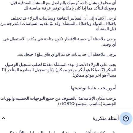
أي مخاوف بشأن ذلك، نُوصيك بالتواصل مع المنشأة الفندقية قبل
وصولك للتأكد مما إذا كان بإمكانها توفير غرفة مناسبة لك
يُرجى الانتباه إلى أن المعايير الثقافية وسياسات النزلاء قد تختلف
باختلاف الدولة وباختلاف المنشأة. وقد تمّ تقديم السياسات المُدرجة من
قِبَل المنشأة
يرجى ملاحظة أن حقيبة الإفطار تكون متاحة في مكتب الاستقبال في
أي وقت.
يرجى ملاحظة أن حد بيانات خدمة الواي فاي يبلغ 1 جيجابايت.
يجب على النزلاء الاتصال بهذه المنشأة مقدمًا لطلب تسجيل الوصول
المبكر (7 صباحًا هو أبكر موعدٍ ممكن) و/أو تسجيل المغادرة المتأخر (11
مساءً هو آخر موعدٍ ممكن).
أمور يجب علينا توضيحها
يرحب مكان الإقامة هذا بالضيوف من جميع التوجهات الجنسية والهويات
الجنسية (مناسب لمجتمع LGBTQ+)
أسئلة متكررة