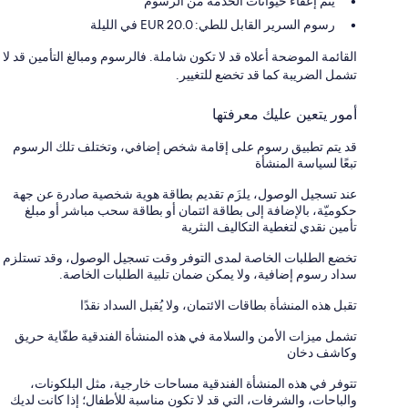
يتم إعفاء حيوانات الخدمة من الرسوم
رسوم السرير القابل للطي: 20.0 EUR في الليلة
القائمة الموضحة أعلاه قد لا تكون شاملة. فالرسوم ومبالغ التأمين قد لا
تشمل الضريبة كما قد تخضع للتغيير.
أمور يتعين عليك معرفتها
قد يتم تطبيق رسوم على إقامة شخص إضافي، وتختلف تلك الرسوم
تبعًا لسياسة المنشأة
عند تسجيل الوصول، يلزَم تقديم بطاقة هوية شخصية صادرة عن جهة
حكوميّة، بالإضافة إلى بطاقة ائتمان أو بطاقة سحب مباشر أو مبلغ
تأمين نقدي لتغطية التكاليف النثرية
تخضع الطلبات الخاصة لمدى التوفر وقت تسجيل الوصول، وقد تستلزم
سداد رسوم إضافية، ولا يمكن ضمان تلبية الطلبات الخاصة.
تقبل هذه المنشأة بطاقات الائتمان، ولا يُقبل السداد نقدًا
تشمل ميزات الأمن والسلامة في هذه المنشأة الفندقية طفّاية حريق
وكاشف دخان
تتوفر في هذه المنشأة الفندقية مساحات خارجية، مثل البلكونات،
والباحات، والشرفات، التي قد لا تكون مناسبة للأطفال؛ إذا كانت لديك