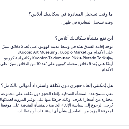
ما وقت تسجيل المغادرة في سكانديك أتلاس؟
وقت تسجيل المغادرة في ظهرا.
أين تقع منشأة سكانديك أتلاس؟
توجد إقامة الفندق هذه في وسط مدينة كووبيو، على بُعد 5 دقائق سيرًا
على الأقدام من Kuopio Market، وKuopio Art Museum،
وKuopion Taidemuseo.Pikku-Pietarin Torikuja وكاتدرائية كووبيو
أيضًا على بُعد 5 دقائق.محطة كووبيو على بُعد 10 من الدقائق سيرًا على
الأقدام.
هل يُمكنني إلغاء حجزي دون تكلفة واسترداد أموالي بالكامل؟
نعم، تسمح هذه المنشأة الفندقية بإلغاء الحجز دون تكلفة على مجموعة
مختارة من أسعار الغرف، وذلك حرصًا منها على توفير المرونة لعملائها!
يُرجى الرجوع إلى سياسة الإلغاء الخاصة بالمنشأة الفندقية على موقعنا
لمعرفة المزيد من التفاصيل بشأن أي استثناءات أو متطلبات.