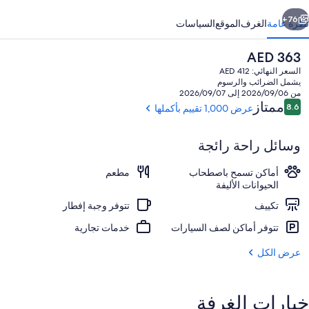
ابق
التالي
76+
نظرة عامة
الغرف
الموقع
السياسات
السعر
AED 363
الحالي
السعر النهائي: AED 412
هو
يشمل الضرائب والرسوم
AED
من 2026/09/06 إلى 2026/09/07
363
التقييمات
ممتاز
8.6
عرض 1,000 تقييم بأكملها
8.6 من 10
وسائل راحة رائجة
الردهة
أماكن تسمح باصطحاب
مطعم
الحيوانات الأليفة
تكييف
تتوفر وجبة إفطار
تتوفر أماكن لصف السيارات
خدمات تجارية
عرض الكل
خيارات الغرفة