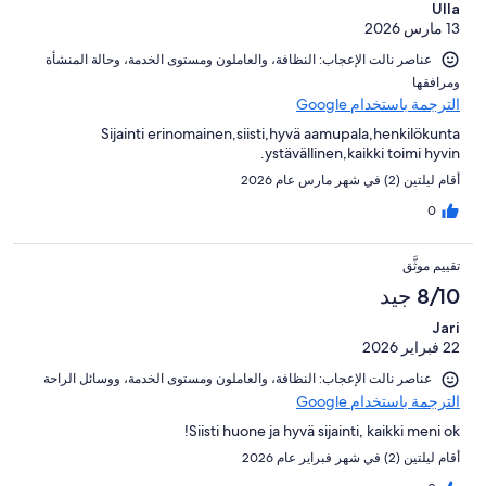
Ulla
من
13 مارس 2026
تقييمات
النزلاء
عناصر نالت الإعجاب: ⁦النظافة⁩، و⁦العاملون ومستوى الخدمة⁩، و⁦حالة المنشأة
ومرافقها⁩
الترجمة باستخدام Google
Sijainti erinomainen,siisti,hyvä aamupala,henkilökunta
ystävällinen,kaikki toimi hyvin.
أقام ليلتين (2) في شهر مارس عام 2026
0
تقييم موثَّق
8/10 جيد
Jari
22 فبراير 2026
عناصر نالت الإعجاب: ⁦النظافة⁩، و⁦العاملون ومستوى الخدمة⁩، و⁦وسائل الراحة⁩
الترجمة باستخدام Google
Siisti huone ja hyvä sijainti, kaikki meni ok!
أقام ليلتين (2) في شهر فبراير عام 2026