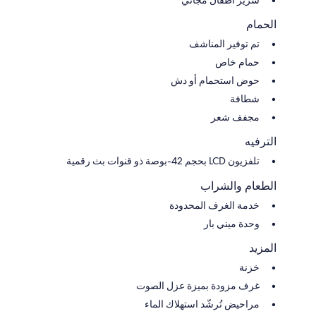
سرير أطفال مجاني
الحمام
تم توفير المناشف
حمام خاص
حوض استحمام أو دش
شطافة
مجفف شعر
الترفيه
تلفزيون LCD بحجم 42-بوصة ذو قنوات بث رقمية
الطعام والشراب
خدمة الغرف المحدودة
وحدة ميني بار
المزيد
خزنة
غرف مزودة بميزة عزل الصوت
مراحيض تُرشّد استهلاك الماء