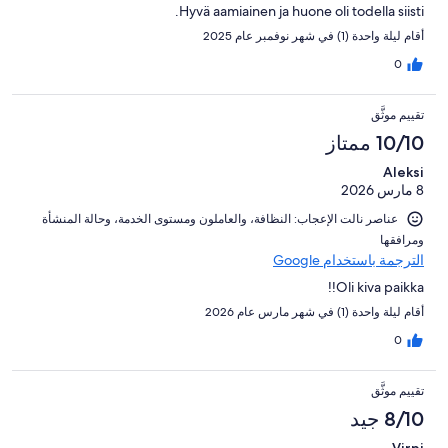
Hyvä aamiainen ja huone oli todella siisti.
أقام ليلة واحدة (1) في شهر نوفمبر عام 2025
0
تقييم موثَّق
10/10 ممتاز
Aleksi
8 مارس 2026
عناصر نالت الإعجاب: ⁦النظافة⁩، و⁦العاملون ومستوى الخدمة⁩، و⁦حالة المنشأة
ومرافقها⁩
الترجمة باستخدام Google
Oli kiva paikka!!
أقام ليلة واحدة (1) في شهر مارس عام 2026
0
تقييم موثَّق
8/10 جيد
Virpi