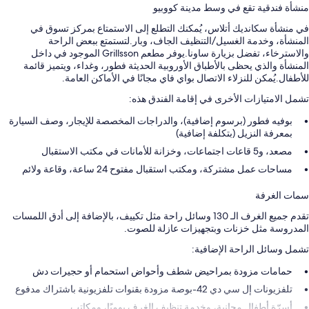
منشأة فندقية تقع في وسط مدينة كووبيو
في منشأة سكانديك أتلاس، يُمكنك التطلع إلى الاستمتاع بمركز تسوق في
المنشأة، وخدمة الغسيل/التنظيف الجاف، وبار.لتستمتع ببعض الراحة
والاسترخاء، تفضل بزيارة ساونا.يوفر مطعم Grillsson الموجود في داخل
المنشأة والذي يحظى بالأطباق الأوروبية الحديثة فطور، وغداء، ويتميز قائمة
للأطفال.يُمكن للنزلاء الاتصال بواي فاي مجانًا في الأماكن العامة.
تشمل الامتيازات الأخرى في إقامة الفندق هذه:
بوفيه فطور (برسوم إضافية)، والدراجات المخصصة للإيجار، وصف السيارة
بمعرفة النزيل (بتكلفة إضافية)
مصعد، و5 قاعات اجتماعات، وخزانة للأمانات في مكتب الاستقبال
مساحات عمل مشتركة، ومكتب استقبال مفتوح 24 ساعة، وقاعة ولائم
سمات الغرفة
تقدم جميع الغرف الـ 130 وسائل راحة مثل تكييف، بالإضافة إلى أدق اللمسات
المدروسة مثل خزنات وبتجهيزات عازلة للصوت.
تشمل وسائل الراحة الإضافية:
حمامات مزودة بمراحيض شطف وأحواض استحمام أو حجيرات دش
تلفزيونات إل سي دي 42-بوصة مزودة بقنوات تلفزيونية باشتراك مدفوع
أسرّة أطفال مجانية، وخدمة تنظيف الغرف يوميًا، ومكاتب