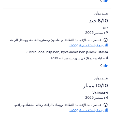
0
تقييم موثَّق
8/10 جيد
Ulf
9 ديسمبر 2025
عناصر نالت الإعجاب: ⁦النظافة⁩، و⁦العاملون ومستوى الخدمة⁩، و⁦وسائل الراحة⁩
الترجمة باستخدام Google
Siisti huone, hiljainen, hyvä aamiainen ja keskustassa
أقام ليلة واحدة (1) في شهر ديسمبر عام 2025
0
تقييم موثَّق
10/10 ممتاز
Velimatti
4 ديسمبر 2025
عناصر نالت الإعجاب: ⁦النظافة⁩، و⁦وسائل الراحة⁩، و⁦حالة المنشأة ومرافقها⁩
الترجمة باستخدام Google