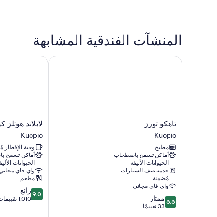
المنشآت الفندقية المشابهة
تاهكو تورز
لابلاند هوتلز كوبي
تاهكو
لابلاند
تاهكو تورز
لابلاند هوتلز كو
تورز
هوتلز
Kuopio
Kuopio
Kuopio
كوبيو
مطبخ
وجبة الإفطار م
Kuopio
أماكن تسمح باصطحاب
أماكن تسمح ب
الحيوانات الأليفة
الحيوانات الأليف
خدمة صف السيارات
واي فاي مجاني
مُضمنة
مطعم
واي فاي مجاني
9.0
رائع
9.0
8.8
ممتاز
من
1,010 تقييمات
8.8
من
33 تقييمًا
10،
10،
رائع،