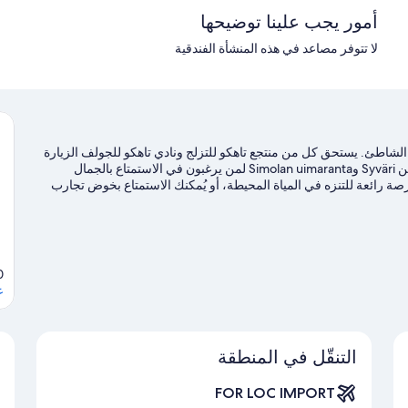
أمور يجب علينا توضيحها
لا تتوفر مصاعد في هذه المنشأة الفندقية
الشاطئ. يستحق كل من منتجع تاهكو للتزلج ونادي تاهكو للجولف الزيارة
في حال وجود نشاط على جدول الأعمال، بينما يُمكن زيارة كل من Syväri وSimolan uimaranta لمن يرغبون في الاستمتاع بالجمال
ة رائعة للتنزه في المياة المحيطة، أو يُمكنك الاستمتاع بخوض تجارب
ل في مكان قريب، وإمكانية ركوب الدراجات في مكان قريب
0
ع
التنقّل في المنطقة
FOR LOC IMPORT