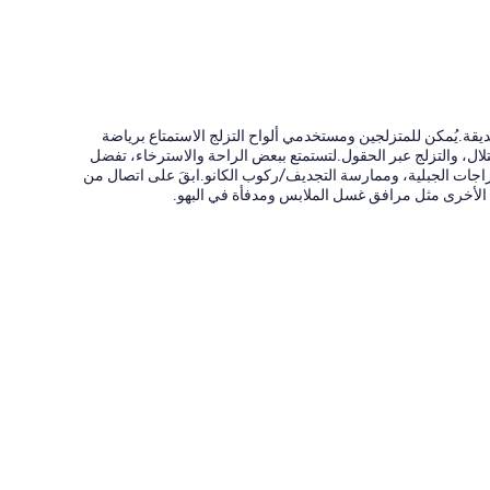
قة.يُمكن للمتزلجين ومستخدمي ألواح التزلج الاستمتاع برياضة
التلال، والتزلج عبر الحقول.لتستمتع ببعض الراحة والاسترخاء، تفضل
راجات الجبلية، وممارسة التجديف/ركوب الكانو.ابقَ على اتصال من
 الأخرى مثل مرافق غسل الملابس ومدفأة في البهو.
ضافية)، وشوايات فحم
 والتي تقدم وسائل راحة مثل مدافئ وتكييف، إلى جانب مزايا مثل