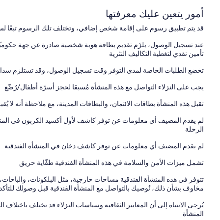
أمور يتعين عليك معرفتها
قد يتم تطبيق رسوم على إقامة شخص إضافي، وتختلف تلك الرسوم تبعًا لس
عند تسجيل الوصول، يلزَم تقديم بطاقة هوية شخصية صادرة عن جهة حكوميّة،
تأمين نقدي لتغطية التكاليف النثرية
تخضع الطلبات الخاصة لمدى التوفر وقت تسجيل الوصول، وقد تستلزم سداد 
يجب على النزلاء التواصل مع هذه المنشأة مُسبقا لحجز أسرّة أطفال/رُضّع
تقبل هذه المنشأة بطاقات الائتمان، والبطاقات المدينة، مع ملاحظة أنه لا يُقبل
لم يقدم المضيف أي معلومات عن توفر كاشف لأول أكسيد الكربون في الم
الرحلة
لم يقدم المضيف أي معلومات عن توفر كاشف دخان في المنشأة الفندقية
تشمل ميزات الأمن والسلامة في هذه المنشأة الفندقية طفّاية حريق
تتوفر في هذه المنشأة الفندقية مساحات خارجية، مثل البلكونات، والباحات، 
مخاوف بشأن ذلك، نُوصيك بالتواصل مع المنشأة الفندقية قبل وصولك للتأكد م
يُرجى الانتباه إلى أن المعايير الثقافية وسياسات النزلاء قد تختلف باختلاف ا
المنشأة