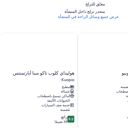
مغلق للتزلج
تلفزيونات بشاشة مسطحة 55-بوصة مزودة بقنوات بريميوم
منحدر تزلج داخل المنشأة
شرفات أو ساحات خارجية مفروشة، ودواليب/خزائن ملابس، ومناطق 
عرض جميع وسائل الراحة في المنشأة
و
هوليداي كلوب تاكو سبا أبارتمنتس
هوليداي
بيو
هوليداي كلوب تاكو سبا أبارتمنتس
كلوب
Kuopio
تاكو
ُضمنة
مطبخ
سبا
اصطحاب
غسالة
أبارتمنتس
ة
أماكن تسمح باصطحاب
Kuopio
الحيوانات الأليفة
خدمة صف السيارات
مُضمنة
9.2
رائع
9.2
من
35 تقييمًا
10،