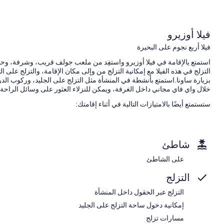
فيلا أوزيرو
فيلا أربع نجوم على البحيرة
استمتع يالإقامة في فيلا أوزيرو واستفِد من ملعب جولف قريب، وشرفة، وحدي
التزلج في هذه الفيلا مع إمكانية التزلج من وإلى مكان الإقامة، والتزلج على 
بزيارة ساونا.استمتع بأنشطة في المنشأة مثل التزلج على الجليد، وركوب الد
خلال واي فاي مجاني داخل الغرفة، ويمكن للنزلاء العثور على وسائل الراحة
ستستمتع أيضًا بالامتيازات التالية في أثناء إقامتك:
صف السيارة بمعرفة النزيل مجانًا
الدراجات المخصصة للإيجار، وحافلة للتوصيل من وإلى المطار (بتكلفة إ
شاطئ
المساعدة في تنظيم الجولات وحجز التذاكر ولا يُسمَح بالتدخين
على الشاطئ
سمات الغرفة
التزلج
استمتع بالإقامة في جميع غرف النزلاء ذات المفروشات الفريدة في كل منها،
مناطق جلوس منفصلة ومناطق مخصصة لتناول الطعام.
التزلج عبر الحقول داخل المنشأة
تشمل وسائل الراحة الأخرى:
إمكانية دخول ساحة التزلج على الجليد
مسارات تزلج
حمامات مزودة بأرضية مُدفئة (حمّام) وتجهيزات دش