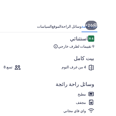
26+
نظرة عامة
وسائل الراحة
الموقع
السياسات
التقييمات
استثنائي
9.4
9.4 من 10
9 تقييمات لطرف خارجي
بيت كامل
تناول الطعام د
4 من غرف النوم
تسع 8
وسائل راحة رائجة
مطبخ
مجفف
واي فاي مجاني