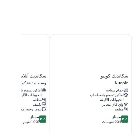
جلوس منفصلة
سكانديك كوبيو
سكانديك أتلاس
سكانديك
سكانديك
سكانديك كوبيو
سكانديك أتلاس
كوبيو
أتلاس
Kuopio
وسط مدينة كووبيو
Kuopio
وسط
حمام سباحة
أماكن تسمح باصطحاب
مدينة
أماكن تسمح باصطحاب
الحيوانات الأليفة
كووبيو
الحيوانات الأليفة
مطعم
واي فاي مجاني
تكييف
مطعم
تتوفر وجبة إفطار
8.6
8.6
ممتاز
ممتاز
8.6
8.6
من
من
904 تقييمات
1,001 تقييم
10،
10،
ممتاز،
ممتاز،