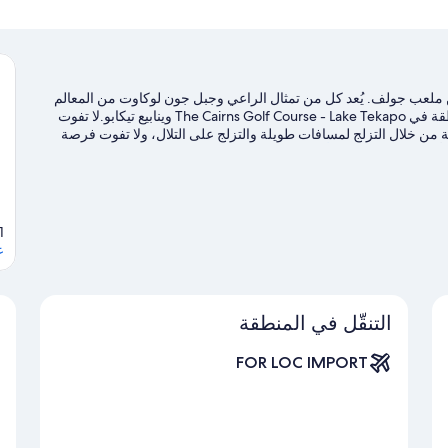
 من ملعب جولف. يُعد كل من تمثال الراعي وجبل جون لوكاوت من المعالم
البارزة، بينما يُمكن الاستمتاع ببعض الأنشطة الموجودة في المنطقة في The Cairns Golf Course - Lake Tekapo وينابيع تيكابو.لا تفوت
من خلال التزلج لمسافات طويلة والتزلج على التلال، ولا تفوت فرصة
نبوبية.
تفضل بزيارة أدلتنا للسفر إلى لايك تيكابو
ake Tekapo, 7945
ع
التنقّل في المنطقة
FOR LOC IMPORT