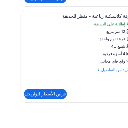
ة
ية
ّة
تعراض
مكواة/لوح كي وواي فاي مجانًا وملاءات أسرّة
1
ين
ة كلاسيكية رباعية - منظر للحديقة
يع
إطلالة على الحديقة
ام
ر
ترك
12 متر مربع
فة
اسيكية
غرفة نوم واحدة
عية
يتّسع لـ 4
4 أسرّة فردية
ظر
واي فاي مجاني
ديقة
زيد
زيد من التفاصيل
فاصيل
ة
عرض الأسعار لتواريخك
سيكية
عية
ر
ديقة