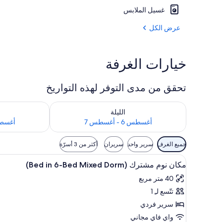
غسيل الملابس
المنشأة من الخ
عرض الكل
خيارات الغرفة
تحقق من مدى التوفر لهذه التواريخ
تحقق من مدى التوفر لليلة للفترة أغسطس 6 - أغسطس 7
تحقق من مدى التوفر
الليلة
أغسطس 6 - أغسطس 7
أغسطس 7 - 
عوامل
جميع الغرف
سرير واحد
سريران
أكثر من 3 أسرّة
التصفية
استعراض
مكواة/لوح كي وواي فاي مجانًا وملا
المتاحة
1
مكان نوم مشترك (Bed in 6-Bed Mixed Dorm)
جميع
للغرف
40 متر مربع
صور
تتّسع لـِ 1
مكان
نوم
سرير فردي
مشترك
واي فاي مجاني