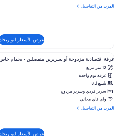
(Bed
المزيد
المزيد من التفاصيل
in
من
6-
التفاصيل
عن
Bed
مكان
Mixed
نوم
Dorm)
مشترك
عرض الأسعار لتواريخك
(Bed
in
6-
استعراض
مكواة/لوح كي وواي فاي مجانًا وملا
1
غرفة اقتصادية مزدوجة أو بسريرين منفصلين - بحمام خاص
Bed
جميع
Mixed
12 متر مربع
صور
Dorm)
غرفة نوم واحدة
غرفة
اقتصادية
يتّسع لـ 3
مزدوجة
سرير فردي‫‬ وسرير مزدوج
أو
واي فاي مجاني
بسريرين
المزيد
المزيد من التفاصيل
منفصلين
من
-
التفاصيل
عن
بحمام
غرفة
خاص
عرض الأسعار لتواريخك
اقتصادية