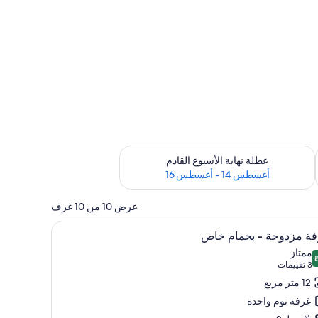
ترة أغسطس 7 - أغسطس 9
تحقق من مدى التوفر لعطلة نهاية الأسبوع القادم للفترة أغسطس 14 - أغسطس 16
عطلة نهاية الأسبوع القادم
أغسطس 14 - أغسطس 16
عرض 10 من 10 غرف
ّة
تعراض
مكواة/لوح كي وواي فاي مجانًا وملاءات أسرّة
1
ة مزدوجة - بحمام خاص
يع
ممتاز
ر
 من 10
(3
3 تقييمات
فة
تقييمات)
12 متر مربع
دوجة
غرفة نوم واحدة