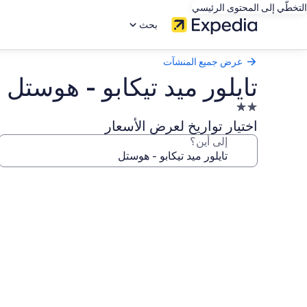
التخطّي إلى المحتوى الرئيسي
بحث
عرض جميع المنشآت
تايلور ميد تيكابو - هوستل
منشأة
فندقية
اختيار تواريخ لعرض الأسعار
مصنفة
إلى أين؟
بنجمتين
2.0
معرض
صور
تايلور
ميد
تيكابو
-
هوستل