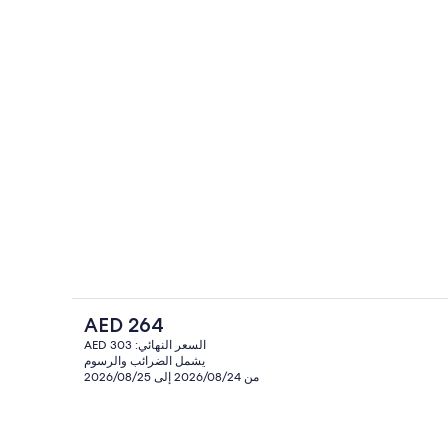
خارج
مكواة/لوح كي وواي فاي مجانًا وملاءات أسر
السعر
AED 264
الحالي
السعر النهائي: AED 303
هو
يشمل الضرائب والرسوم
خارج
المنشأة من الخارج
AED
من 2026/08/24 إلى 2026/08/25
264