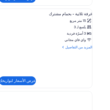
مزدوجة
أو
استعراض
مكواة/لوح كي وواي فاي مجانًا وملا
بسريرين
1
غرفة ثلاثية - بحمام مشترك
جميع
منفصلين
15 متر مربع
-
صور
بحمام
يتّسع لـ 3
غرفة
خاص
ثلاثية
3 أسرّة فردية
-
واي فاي مجاني
بحمام
المزيد
المزيد من التفاصيل
مشترك
من
التفاصيل
عن
غرفة
ثلاثية
-
بحمام
عرض الأسعار لتواريخك
مشترك