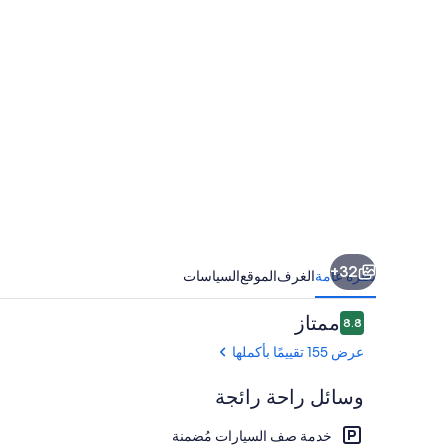
32+
نظرة عامة
الغرف
الموقع
السياسات
التقييمات
ممتاز
8.8
8.8 من 10
عرض 155 تقييمًا بأكملها
وسائل راحة رائجة
خدمة صف السيارات مُضمنة