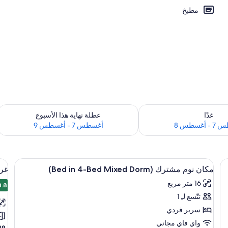
مطبخ
ارج
 لغد للفترة أغسطس 7 - أغسطس 8
تحقق من مدى التوفر لعطلة نهاية هذا الأسبوع للف
غدًا
عطلة نهاية هذا الأسبوع
أغسطس 8
أغسطس 7 - أغسطس 9
ءات أسرّة
استعراض
مكواة/لوح كي وواي فاي مجانًا وملاءات أسر
اس
1
مكان نوم مشترك (Bed in 4-Bed Mixed Dorm)
غرف
جميع
جم
16 متر مربع
صور
8.8
صو
8.8
تتّسع لـِ 1
مكان
غر
نوم
مز
سرير فردي
مشترك
-
واي فاي مجاني