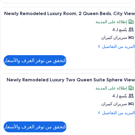
Newl
Bed
Remodele
ستعراض
ملاءات من القطن المصري وأغطية فراش م
6
Luxur
Cit
Newly Remodeled Luxury Room, 2 Queen Beds, City View
ميع
Room
Vie
إطلالة على المدينة
ور
Kin
يتّسع لـ 4
Newl
Bed
Remodele
سريران كبيران
Cit
Luxur
Vie
لمزيد
المزيد من التفاصيل
Room
ن
لتفاصيل
التحقق من توفر الغرف والأسعار
ن
Quee
Newl
Beds
Remodele
ستعراض
ملاءات من القطن المصري وأغطية فراش م
6
Luxur
Cit
Newly Remodeled Luxury Two Queen Suite Sphere View
ميع
Room
Vie
إطلالة على المدينة
ور
Quee
يتّسع لـ 4
Newl
Beds
Remodele
سريران كبيران
Cit
Luxur
Vie
لمزيد
المزيد من التفاصيل
Tw
ن
لتفاصيل
Quee
التحقق من توفر الغرف والأسعار
ن
Suit
Newl