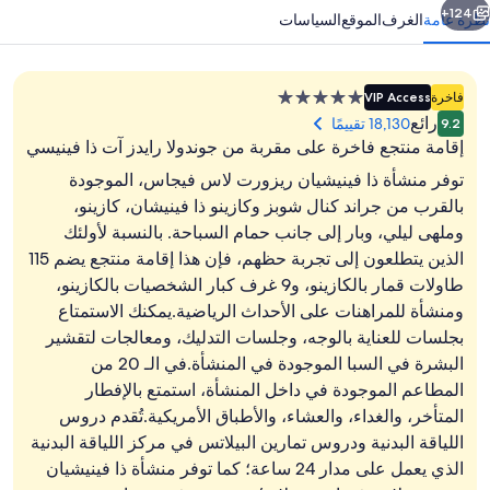
124+
نظرة عامة
الغرف
الموقع
السياسات
منشأة
فاخرة
VIP Access
فندقية
رائع
18,130 تقييمًا
9.2
مصنفة
إقامة منتجع فاخرة على مقربة من جوندولا رايدز آت ذا فينيسي
بـ
توفر منشأة ذا فينيشيان ريزورت لاس فيجاس، الموجودة
5.0
بالقرب من جراند كنال شوبز وكازينو ذا فينيشان، كازينو،
نجوم
وملهى ليلي، وبار إلى جانب حمام السباحة. بالنسبة لأولئك
ملاءات من القطن المصري وأغطية فراش م
الذين يتطلعون إلى تجربة حظهم، فإن هذا إقامة منتجع يضم 115
طاولات قمار بالكازينو، و9 غرف كبار الشخصيات بالكازينو،
ومنشأة للمراهنات على الأحداث الرياضية.يمكنك الاستمتاع
بجلسات للعناية بالوجه، وجلسات التدليك، ومعالجات لتقشير
البشرة في السبا الموجودة في المنشأة.في الـ 20 من
المطاعم الموجودة في داخل المنشأة، استمتع بالإفطار
المتأخر، والغداء، والعشاء، والأطباق الأمريكية.تُقدم دروس
اللياقة البدنية ودروس تمارين البيلاتس في مركز اللياقة البدنية
الذي يعمل على مدار 24 ساعة؛ كما توفر منشأة ذا فينيشيان