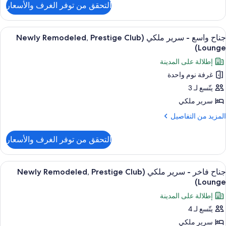
Quee
التحقق من توفر الغرف والأسعار
ن
Beds
Newl
Cit
Remodele
ستعراض
ردهة تنفيذية
8
Premiu
Vie
جناح واسع - سرير ملكي (Newly Remodeled, Prestige Club
ميع
Room
Lounge)
ور
إطلالة على المدينة
Quee
ناح
Beds
غرفة نوم واحدة
اسع
Cit
يتّسع لـ 3
Vie
رير
سرير ملكي
لكي
لمزيد
المزيد من التفاصيل
(Newly
ن
لتفاصيل
Remodeled
التحقق من توفر الغرف والأسعار
ن
Prestig
ناح
Clu
اسع
ستعراض
ردهة تنفيذية
8
Lounge
جناح فاخر - سرير ملكي (Newly Remodeled, Prestige Club
ميع
رير
Lounge)
لكي
ور
إطلالة على المدينة
(Newly
ناح
Remodeled
يتّسع لـ 4
اخر
Prestig
سرير ملكي
Clu