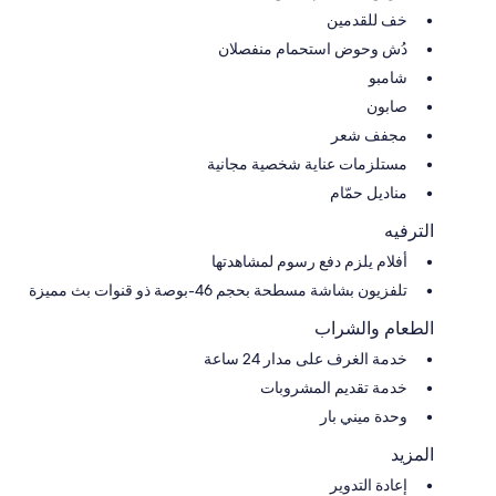
خف للقدمين
دُش وحوض استحمام منفصلان
شامبو
صابون
مجفف شعر
مستلزمات عناية شخصية مجانية
مناديل حمّام
الترفيه
أفلام يلزم دفع رسوم لمشاهدتها
تلفزيون بشاشة مسطحة بحجم 46-بوصة ذو قنوات بث مميزة
الطعام والشراب
خدمة الغرف على مدار 24 ساعة
خدمة تقديم المشروبات
وحدة ميني بار
المزيد
إعادة التدوير