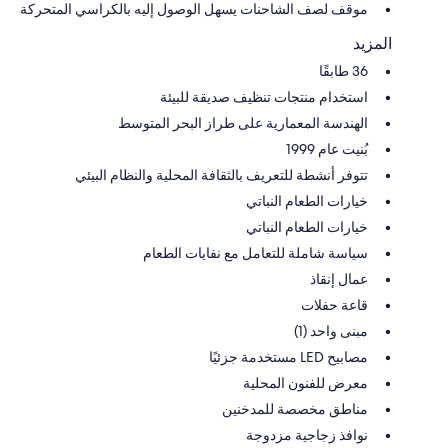
موقف لصف الشاحنات يسهل الوصول إليه بالكراسي المتحركة
المزيد
36 طابقًا
استخدام منتجات تنظيف صديقة للبيئة
الهندسة المعمارية على طراز البحر المتوسط
بُنيت عام 1999
تتوفر أنشطة للتعريف بالثقافة المحلية والنظام البيئي
خيارات الطعام النباتي
خيارات الطعام النباتي
سياسة شاملة للتعامل مع نفايات الطعام
عمال إنقاذ
قاعة حفلات
مبنى واحد (1)
مصابيح LED مستخدمة جزئيًا
معرض للفنون المحلية
مناطق مخصصة للمدخنين
نوافذ زجاجية مزدوجة