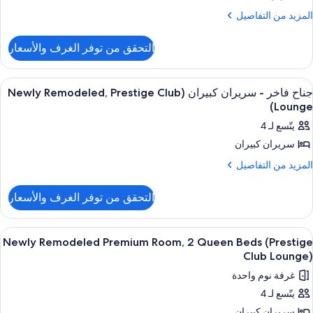
Lounge
رير
لمزيد
المزيد من التفاصيل
ن
لكي
لتفاصيل
(Newly
التحقق من توفر الغرف والأسعار
ن
Remodeled
ناح
Prestig
اخر
ستعراض
ردهة تنفيذية
9
Clu
جناح فاخر - سريران كبيران (Newly Remodeled, Prestige Club
ميع
رير
Lounge)
Lounge
لكي
ور
يتّسع لـ 4
(Newly
ناح
Remodeled
سريران كبيران
اخر
Prestig
لمزيد
المزيد من التفاصيل
Clu
ن
Lounge
ريران
لتفاصيل
بيران
التحقق من توفر الغرف والأسعار
ن
(Newly
ناح
اخر
Remodeled
ستعراض
ردهة تنفيذية
8
Newly Remodeled Premium Room, 2 Queen Beds (Prestige
Prestig
ميع
ريران
Club Lounge)
Clu
ور
بيران
غرفة نوم واحدة
Lounge
(Newly
Newl
Remodeled
يتّسع لـ 4
Remodele
Prestig
سريران كبيران