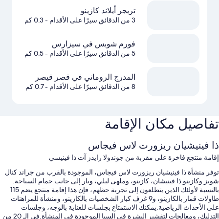
تريجر أيلاند كازينو
3 من الدقائق سيرًا على الأقدام
- 0.3 كم
فورم شوبس في سيزارس
5 من الدقائق سيرًا على الأقدام
- 0.5 كم
المدرج الروماني في قصر قيصر
8 من الدقائق سيرًا على الأقدام
- 0.7 كم
تفاصيل مكان الإقامة
ذا فينيشيان ريزورت لاس فيجاس
إقامة منتجع فاخرة على مقربة من جوندولا رايدز آت ذا فينيسي
توفر منشأة ذا فينيشيان ريزورت لاس فيجاس، الموجودة بالقرب من جراند كنال
شوبز وكازينو ذا فينيشان، كازينو، وملهى ليلي، وبار إلى جانب حمام السباحة.
بالنسبة لأولئك الذين يتطلعون إلى تجربة حظهم، فإن هذا إقامة منتجع يضم 115
طاولات قمار بالكازينو، و9 غرف كبار الشخصيات بالكازينو، ومنشأة للمراهنات
على الأحداث الرياضية.يمكنك الاستمتاع بجلسات للعناية بالوجه، وجلسات
التدليك، ومعالجات لتقشير البشرة في السبا الموجودة في المنشأة.في الـ 20 من