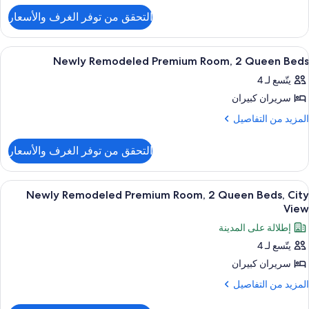
لتفاصيل
Suit
التحقق من توفر الغرف والأسعار
ن
Cit
Newl
Vie
Remodele
ستعراض
ملاءات من القطن المصري وأغطية فراش م
5
Gran
Newly Remodeled Premium Room, 2 Queen Beds
ميع
On
يتّسع لـ 4
ور
Bedroo
Kin
سريران كبيران
Newl
Suit
Remodele
لمزيد
المزيد من التفاصيل
Cit
ن
Premiu
Vie
لتفاصيل
Room
التحقق من توفر الغرف والأسعار
ن
Newl
Quee
Remodele
ستعراض
ملاءات من القطن المصري وأغطية فراش م
5
Premiu
Newly Remodeled Premium Room, 2 Queen Beds, City
Bed
ميع
Room
View
ور
إطلالة على المدينة
Quee
Newl
Bed
يتّسع لـ 4
Remodele
سريران كبيران
Premiu
Room
لمزيد
المزيد من التفاصيل
ن
لتفاصيل