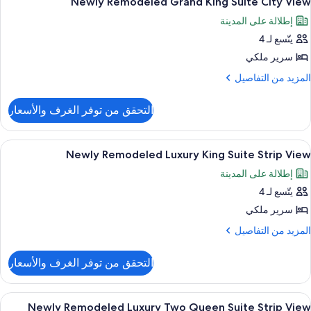
Newly Remodeled Grand King Suite City View
ميع
Kin
إطلالة على المدينة
Suit
ور
يتّسع لـ 4
Newl
Remodele
سرير ملكي
Gran
لمزيد
المزيد من التفاصيل
Kin
ن
لتفاصيل
Suit
التحقق من توفر الغرف والأسعار
ن
Cit
Newl
Vie
Remodele
ستعراض
ملاءات من القطن المصري وأغطية فراش م
5
Gran
Newly Remodeled Luxury King Suite Strip View
ميع
Kin
إطلالة على المدينة
Suit
ور
Cit
يتّسع لـ 4
Newl
Vie
Remodele
سرير ملكي
Luxur
لمزيد
المزيد من التفاصيل
Kin
ن
لتفاصيل
Suit
التحقق من توفر الغرف والأسعار
ن
Stri
Newl
Vie
Remodele
ستعراض
إطلالة على الشارع
6
Luxur
Newly Remodeled Luxury Two Queen Suite Strip View