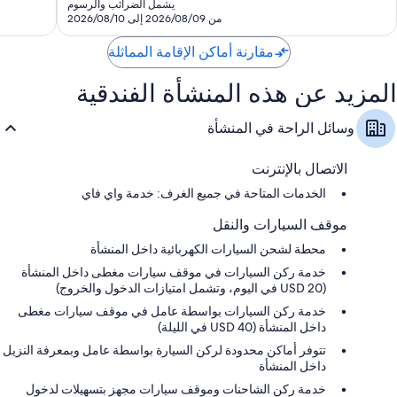
هو
يشمل الضرائب والرسوم
35,336
المحمول وتكييف. يُعطي النزلاء تقييمات عالية فيما يتعلق بكل من نظافة غرف
AED
من 2026/08/09 إلى 2026/08/10
تقييمًا
النزلاء وراحة الغرف في المنشأة الفندقية.
467
مقارنة أماكن الإقامة المماثلة
تشمل اللوازم المتوفرة في جميع الغرفة الأخرى:
تدوير المخلفات ومصابيح إضاءة LED
المزيد عن هذه المنشأة الفندقية
حمامات مزودة بمستلزمات للعناية الشخصية صديقة للبيئة وحوض استحمام
عميق
وسائل الراحة في المنشأة
تلفزيونات بشاشة عالية الوضوح 46-بوصة مزودة بقنوات بريميوم
الاتصال بالإنترنت
دواليب/خزائن ملابس، ومناطق جلوس منفصلة، وأسرّة أطفال مجانية
الخدمات المتاحة في جميع الغرف: خدمة واي فاي
موقف السيارات والنقل
محطة لشحن السيارات الكهربائية داخل المنشأة
خدمة ركن السيارات في موقف سيارات مغطى داخل المنشأة
(USD 20 في اليوم، وتشمل امتيازات الدخول والخروج)
خدمة ركن السيارات بواسطة عامل في موقف سيارات مغطى
داخل المنشأة (USD 40 في الليلة)
تتوفر أماكن محدودة لركن السيارة بواسطة عامل وبمعرفة النزيل
داخل المنشأة
خدمة ركن الشاحنات وموقف سيارات مجهز بتسهيلات لدخول