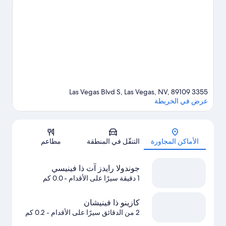
رايدز آت ذا فينيسي.يحب النزلاء الموقع موقع مركزي الخاص بـ
المنتجع.
تفضل بزيارة أدلتنا للسفر إلى لاس فيجاس
3355 Las Vegas Blvd S, Las Vegas, NV, 89109
عرض في الخريطة
الخريطة
الأماكن المجاورة
التنقّل في المنطقة
مطاعم
جوندولا رايدز آت ذا فينيسي
1 دقيقة سيرًا على الأقدام
- 0.0 كم
كازينو ذا فينيشان
2 من الدقائق سيرًا على الأقدام
- 0.2 كم