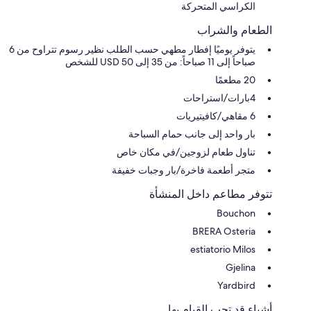
الكراسي المتحركة
الطعام والشراب
يتوفر يوميًا إفطار مطهي حسب الطلب نظير رسوم تتراوح من 6
صباحاً إلى 11 صباحاً: من 35 إلى 50 USD للشخص
20 مطعمًا
4بارات/استراحات
6 مقاهي/كافيتيريات
بار واحد إلى جانب حمام السباحة
تناول طعام لزوجين/في مكان خاص
متجر أطعمة فاخرة/بار وجبات خفيفة
تتوفر مطاعم داخل المنشأة
Bouchon
BRERA Osteria
estiatorio Milos
Gjelina
Yardbird
أشياء قد تحب القيام بها