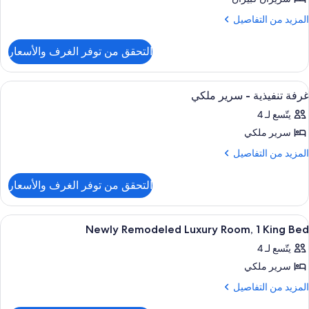
Premiu
Clu
Lounge
Room
لمزيد
المزيد من التفاصيل
ن
لتفاصيل
Quee
التحقق من توفر الغرف والأسعار
ن
Bed
Newl
(Prestig
Remodele
ستعراض
ملاءات من القطن المصري وأغطية فراش م
6
Premiu
Clu
غرفة تنفيذية - سرير ملكي
ميع
Room
Lounge
يتّسع لـ 4
ور
Quee
سرير ملكي
رفة
Bed
نفيذية
لمزيد
المزيد من التفاصيل
(Prestig
ن
Clu
لتفاصيل
Lounge
رير
التحقق من توفر الغرف والأسعار
ن
لكي
رفة
نفيذية
ستعراض
ملاءات من القطن المصري وأغطية فراش م
5
Newly Remodeled Luxury Room, 1 King Bed
ميع
رير
يتّسع لـ 4
لكي
ور
سرير ملكي
Newl
Remodele
لمزيد
المزيد من التفاصيل
ن
Luxur