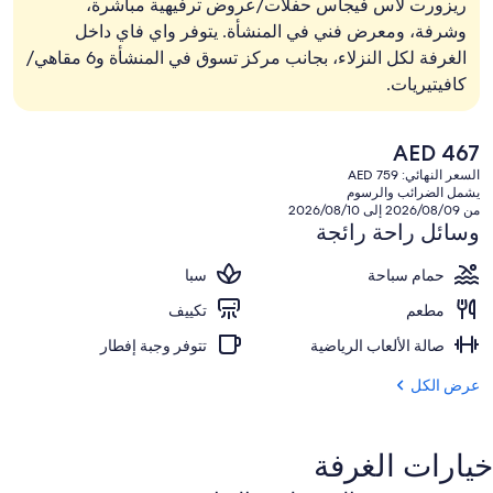
ريزورت لاس فيجاس حفلات/عروض ترفيهية مباشرة،
وشرفة، ومعرض فني في المنشأة. يتوفر واي فاي داخل
الغرفة لكل النزلاء، بجانب مركز تسوق في المنشأة و6 مقاهي/
كافيتيريات.
السعر
AED 467
الحالي
السعر النهائي: AED 759
هو
يشمل الضرائب والرسوم
AED
من 2026/08/09 إلى 2026/08/10
467
وسائل راحة رائجة
حمام سباحة
سبا
مطعم
تكييف
صالة الألعاب الرياضية
تتوفر وجبة إفطار
عرض الكل
خيارات الغرفة