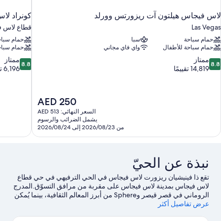
لاس فيجاس هيلتون آت ريزورتس وورلد
كونراد لا
Las Vegas
قطاع لاس 
حمام سباحة
سبا
حمام سباح
حمام سباحة للأطفال
واي فاي مجاني
حمام سباح
8.8
8.
ممتاز
ممتاز
8.8
8.8
ن
من
14,819 تقييمًا
6,196 تقييمًا
10،
10،
متاز،
ممتاز،
6,196
14,81
السعر
AED 250
قييمًا
تقييمًا
الحالي
السعر النهائي: AED 513
هو
يشمل الضرائب والرسوم
AED
من 2026/08/23 إلى 2026/08/24
250
نبذة عن الحيّ
تقع ذا فينيشيان ريزورت لاس فيجاس في الحي الترفيهي في حي قطاع
لاس فيجاس بمدينة لاس فيجاس على مقربة من مرافق التسوّق.المدرج
الروماني في قصر قيصر وSphere من أبرز المعالم الثقافية، بينما يُمكن
عرض تفاصيل أكثر
زيارة كل من فورم شوبس في سيزارس ومركز لاس فيغاس نورث
بريميوم أوتليتس للتسوق إذا كنت تنوي التسوق.لا تفوت زيارة جوندولا