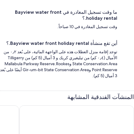
ما وقت تسجيل المغادرة في Bayview water front
holiday rental.؟
وقت تسجيل المغادرة في 10 صباحاً.
أين تقع منشأة Bayview water front holiday rental.؟
توجد إقامة منزل العطلات هذه على الواجهة المائية، على بُعد ٠٫٢ من
الأميال (٠٫٤ كم) من تيليغيري كريك و 3 أميال (5 كم) من Tilligerry
State Conservation Area وMallabula Parkway Reserve.Rookes
Point Reserve وGir-um-bit State Conservation Area أيضًا على بُعد
3 أميال (5 كم).
المنشآت الفندقية المشابهة
والا شورز بورت ستيفنز هوليداي بارك
إنجينيا هو