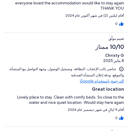
everyone loved the accommodation would like to stay again
THANK YOU
أقام ليلتين (2) في شهر أكتوبر عام 2024
0
تقييم موثَّق
10/10 ممتاز
Christy G.
8 يناير 2025
عناصر نالت الإعجاب: ⁦النظافة⁩، و⁦تسجيل الوصول⁩، و⁦جهة التواصل مع المنشأة⁩،
و⁦الموقع⁩، و⁦دقة إعلان المنشأة الفندقية⁩
الترجمة باستخدام Google
Great location
Lovely place to stay. Clean with comfy beds. So close to the
water and nice quiet location. Would stay here again.
أقام 9 ليالٍ في شهر ديسمبر عام 2024
0