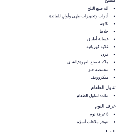
مطبخ
آلة صنع الثلج
أدوات وتجهيزات طهي وأوانٍ للمائدة
ثلاجة
خلاط
غسالة أطباق
غلاية كهربائية
فرن
ماكينة صنع القهوة/الشاي
محمصة خبز
ميكروويف
تناول الطعام
مائدة لتناول الطعام
غرف النوم
3 غرفة نوم
تتوفر ملاءات أسرّة
الحمام