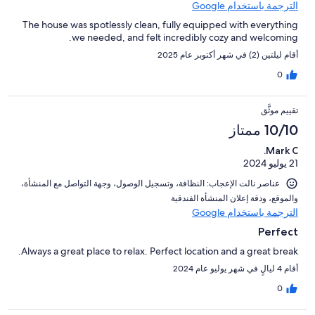
الترجمة باستخدام Google
The house was spotlessly clean, fully equipped with everything
we needed, and felt incredibly cozy and welcoming.
أقام ليلتين (2) في شهر أكتوبر عام 2025
0
تقييم موثَّق
10/10 ممتاز
Mark C.
21 يوليو 2024
عناصر نالت الإعجاب: ⁦النظافة⁩، و⁦تسجيل الوصول⁩، و⁦جهة التواصل مع المنشأة⁩،
و⁦الموقع⁩، و⁦دقة إعلان المنشأة الفندقية⁩
الترجمة باستخدام Google
Perfect
Always a great place to relax. Perfect location and a great break.
أقام 4 ليالٍ في شهر يوليو عام 2024
0