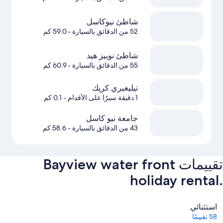
شاطئ نيوكاسل
52 من الدقائق بالسيارة
- 59.0 كم
شاطئ نوبيز هيد
55 من الدقائق بالسيارة
- 60.9 كم
تيليغيري كريك
1 دقيقة سيرًا على الأقدام
- 0.1 كم
جامعة نيو كاسل
43 من الدقائق بالسيارة
- 58.6 كم
تقييمات ⁦Bayview water front
holiday rental.⁩
التقييمات
استثنائي
58 تقييمًا