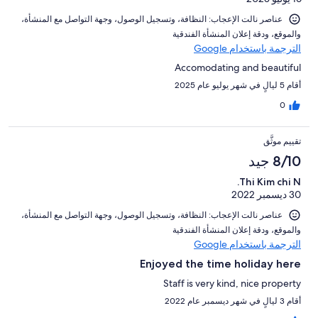
عناصر نالت الإعجاب: ⁦النظافة⁩، و⁦تسجيل الوصول⁩، و⁦جهة التواصل مع المنشأة⁩،
و⁦الموقع⁩، و⁦دقة إعلان المنشأة الفندقية⁩
الترجمة باستخدام Google
Accomodating and beautiful
أقام 5 ليالٍ في شهر يوليو عام 2025
0
تقييم موثَّق
8/10 جيد
Thi Kim chi N.
30 ديسمبر 2022
عناصر نالت الإعجاب: ⁦النظافة⁩، و⁦تسجيل الوصول⁩، و⁦جهة التواصل مع المنشأة⁩،
و⁦الموقع⁩، و⁦دقة إعلان المنشأة الفندقية⁩
الترجمة باستخدام Google
Enjoyed the time holiday here
Staff is very kind, nice property
أقام 3 ليالٍ في شهر ديسمبر عام 2022