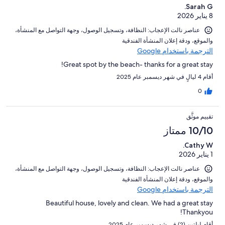
Sarah G.
النزلاء
8 يناير 2026
عناصر نالت الإعجاب: ⁦النظافة⁩، و⁦تسجيل الوصول⁩، و⁦جهة التواصل مع المنشأة⁩،
و⁦الموقع⁩، و⁦دقة إعلان المنشأة الفندقية⁩
الترجمة باستخدام Google
Great spot by the beach- thanks for a great stay!
أقام 4 ليالٍ في شهر ديسمبر عام 2025
0
تقييم موثَّق
10/10 ممتاز
Cathy W.
1 يناير 2026
عناصر نالت الإعجاب: ⁦النظافة⁩، و⁦تسجيل الوصول⁩، و⁦جهة التواصل مع المنشأة⁩،
و⁦الموقع⁩، و⁦دقة إعلان المنشأة الفندقية⁩
الترجمة باستخدام Google
Beautiful house, lovely and clean. We had a great stay
Thankyou!
أقام ليلتين (2) في شهر ديسمبر عام 2025