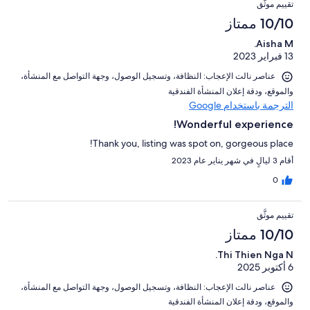
تقييم موثَّق
10/10 ممتاز
Aisha M.
13 فبراير 2023
عناصر نالت الإعجاب: ⁦النظافة⁩، و⁦تسجيل الوصول⁩، و⁦جهة التواصل مع المنشأة⁩،
و⁦الموقع⁩، و⁦دقة إعلان المنشأة الفندقية⁩
الترجمة باستخدام Google
Wonderful experience!
Thank you, listing was spot on, gorgeous place!
أقام 3 ليالٍ في شهر يناير عام 2023
0
تقييم موثَّق
10/10 ممتاز
Thi Thien Nga N.
6 أكتوبر 2025
عناصر نالت الإعجاب: ⁦النظافة⁩، و⁦تسجيل الوصول⁩، و⁦جهة التواصل مع المنشأة⁩،
و⁦الموقع⁩، و⁦دقة إعلان المنشأة الفندقية⁩