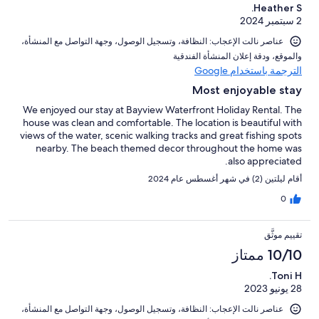
Heather S.
2 سبتمبر 2024
عناصر نالت الإعجاب: ⁦النظافة⁩، و⁦تسجيل الوصول⁩، و⁦جهة التواصل مع المنشأة⁩،
و⁦الموقع⁩، و⁦دقة إعلان المنشأة الفندقية⁩
الترجمة باستخدام Google
Most enjoyable stay
We enjoyed our stay at Bayview Waterfront Holiday Rental. The
house was clean and comfortable. The location is beautiful with
views of the water, scenic walking tracks and great fishing spots
nearby. The beach themed decor throughout the home was
also appreciated.
أقام ليلتين (2) في شهر أغسطس عام 2024
0
تقييم موثَّق
10/10 ممتاز
Toni H.
28 يونيو 2023
عناصر نالت الإعجاب: ⁦النظافة⁩، و⁦تسجيل الوصول⁩، و⁦جهة التواصل مع المنشأة⁩،