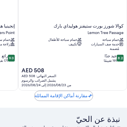
كوالا
إنجينيا
كوالا شورز بورت ستيفنز هوليداي بارك
إنجينيا 
شورز
هوليدايز
ers Point
Lemon Tree Passage
بورت
سولديجرز
حمام سباحة
حمام سباحة للأطفال
حمام سب
ستيفنز
بوينت
خدمة صف السيارات
تكييف
زلاجة ما
هوليداي
Soldiers
مُضمنة
بارك
Point
9.0
8.2
Lemon
جيد جدًا
رائع
9.0
8.2
من
من
Tree
191 تقييمًا
171 تقييمًا
10،
10،
Passage
السعر
AED 508
جيد
رائع،
الحالي
جدًا،
171
السعر النهائي: AED 508
هو
يشمل الضرائب والرسوم
191
تقييمًا
AED
من 2026/08/23 إلى 2026/08/24
تقييمًا
508
مقارنة أماكن الإقامة المماثلة
نبذة عن الحيّ