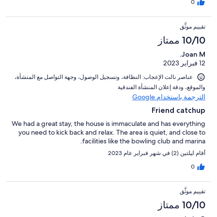
0
تقييم موثَّق
10/10 ممتاز
Joan M.
12 فبراير 2023
عناصر نالت الإعجاب: ⁦النظافة⁩، و⁦تسجيل الوصول⁩، و⁦جهة التواصل مع المنشأة⁩،
و⁦الموقع⁩، و⁦دقة إعلان المنشأة الفندقية⁩
الترجمة باستخدام Google
Friend catchup
We had a great stay, the house is immaculate and has everything
you need to kick back and relax. The area is quiet, and close to
facilities like the bowling club and marina.
أقام ليلتين (2) في شهر فبراير عام 2023
0
تقييم موثَّق
10/10 ممتاز