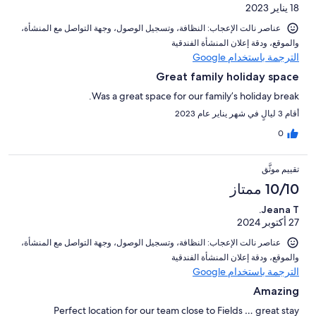
18 يناير 2023
عناصر نالت الإعجاب: ⁦النظافة⁩، و⁦تسجيل الوصول⁩، و⁦جهة التواصل مع المنشأة⁩،
و⁦الموقع⁩، و⁦دقة إعلان المنشأة الفندقية⁩
الترجمة باستخدام Google
Great family holiday space
Was a great space for our family’s holiday break.
أقام 3 ليالٍ في شهر يناير عام 2023
0
تقييم موثَّق
10/10 ممتاز
Jeana T.
27 أكتوبر 2024
عناصر نالت الإعجاب: ⁦النظافة⁩، و⁦تسجيل الوصول⁩، و⁦جهة التواصل مع المنشأة⁩،
و⁦الموقع⁩، و⁦دقة إعلان المنشأة الفندقية⁩
الترجمة باستخدام Google
Amazing
Perfect location for our team close to Fields … great stay