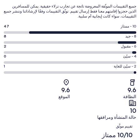
جميع التقييمات الموثّقة المعروضة ناتجة عن تجارب نزلاء حقيقية. يمكن للمسافرين
الذين حجزوا إقامتهم معنا فقط إرسال تقييم. نوثّق التقييمات وفقًا لإرشاداتنا وننشر جميع
التقييمات، سواء كانت إيجابية أم سلبية.
درجة
10 - ممتاز
47
التصنيف
درجة
8 - جيد
8
10
التصنيف
-
درجة
6 - مقبول
2
8
ممتاز.
التصنيف
-
درجة
4 - سيّئ
0
47
6
جيد.
التصنيف
من
-
درجة
2 - سيّئ للغاية
1
8
4
أصل
مقبول.
التصنيف
من
-
58
2
2
أصل
سيّئ.
من
من
-
58
9.6
9.6
0
تقييمات
أصل
سيّئ
من
من
النظافة
الموقع
النزلاء
58
للغاية.
تقييمات
أصل
من
1
النزلاء
58
10
تقييمات
من
من
حالة المنشأة ومرافقها
النزلاء
أصل
تقييمات
التقييمات
58
تقييم موثَّق
النزلاء
من
10/10 ممتاز
تقييمات