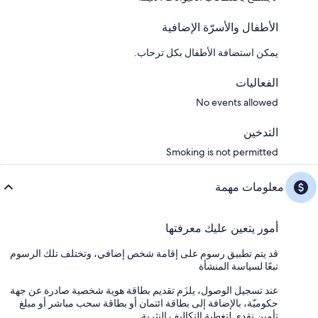
الأطفال والأسرّة الإضافية
يمكن استضافة الأطفال بكل ترحاب.
الفعاليات
No events allowed
التدخين
Smoking is not permitted
معلومات مهمة
أمور يتعين عليك معرفتها
قد يتم تطبيق رسوم على إقامة شخص إضافي، وتختلف تلك الرسوم
تبعًا لسياسة المنشأة
عند تسجيل الوصول، يلزَم تقديم بطاقة هوية شخصية صادرة عن جهة
حكوميّة، بالإضافة إلى بطاقة ائتمان أو بطاقة سحب مباشر أو مبلغ
تأمين نقدي لتغطية التكاليف النثرية