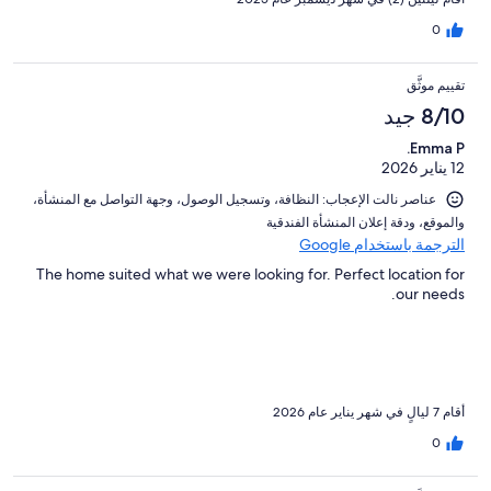
0
تقييم موثَّق
8/10 جيد
Emma P.
12 يناير 2026
عناصر نالت الإعجاب: ⁦النظافة⁩، و⁦تسجيل الوصول⁩، و⁦جهة التواصل مع المنشأة⁩،
و⁦الموقع⁩، و⁦دقة إعلان المنشأة الفندقية⁩
الترجمة باستخدام Google
The home suited what we were looking for. Perfect location for
our needs.
أقام 7 ليالٍ في شهر يناير عام 2026
0