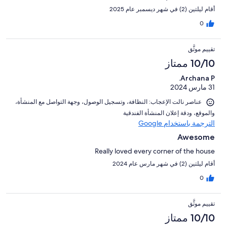
أقام ليلتين (2) في شهر ديسمبر عام 2025
0
تقييم موثَّق
10/10 ممتاز
Archana P.
31 مارس 2024
عناصر نالت الإعجاب: ⁦النظافة⁩، و⁦تسجيل الوصول⁩، و⁦جهة التواصل مع المنشأة⁩،
و⁦الموقع⁩، و⁦دقة إعلان المنشأة الفندقية⁩
الترجمة باستخدام Google
Awesome
Really loved every corner of the house
أقام ليلتين (2) في شهر مارس عام 2024
0
تقييم موثَّق
10/10 ممتاز