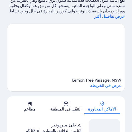
تقع إقامة منزل العطلات هذه بمدينة ليمون تري باسيج وهي بالقرب من
متنزه مائي وعلى الواجهة المائية. يستحق كل من مزرعة أوكفال وفاونا
وورلد وميدان باسيفيك ديونز جولف كورس الزيارة في حال وجود نشاط
عرض تفاصيل أكثر
على جدول الأعمال، بينما يُمكن زيارة كل من Salamander Super
Strike ومتنزه توبوجان هيل لمن يرغبون في زيارة معالم الجذب في
المنطقة.لا تفوت زيارة كل من محمية فلاي بوينت مارين الطبيعية ومتنزه
باليكان بارك أيضًا. اكتشف المغامرات المائية في المنطقة من خلال
إمكانية ركوب الجت سكي في مكان قريب وركوب قوارب التجديف
القريبتين، أو استمتع بأنشطة الهواء الطلق الرائعة من خلال إمكانية
تسلّق الجبال في مكان قريب وإمكانية ركوب الدراجات في مكان
قريب.
تفضل بزيارة أدلتنا للسفر إلى ليمون تري باسيج
Lemon Tree Passage, NSW
عرض في الخريطة
الخريطة
الأماكن المجاورة
التنقّل في المنطقة
مطاعم
شاطئ ميريوذير
52 من الدقائق بالسيارة
- 58.6 كم