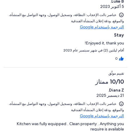
Luke B.
5 أكتوبر 2023
عناصر نالت الإعجاب: ⁦النظافة⁩، و⁦تسجيل الوصول⁩، و⁦جهة التواصل مع المنشأة⁩،
و⁦الموقع⁩، و⁦دقة إعلان المنشأة الفندقية⁩
الترجمة باستخدام Google
Stay
Enjoyed it, thank you!
أقام ليلتين (2) في شهر سبتمبر عام 2023
0
تقييم موثَّق
10/10 ممتاز
Diana Z.
21 ديسمبر 2025
عناصر نالت الإعجاب: ⁦النظافة⁩، و⁦تسجيل الوصول⁩، و⁦جهة التواصل مع المنشأة⁩،
و⁦الموقع⁩، و⁦دقة إعلان المنشأة الفندقية⁩
الترجمة باستخدام Google
Kitchen was fully equipped . Clean property . Anything you
require is available