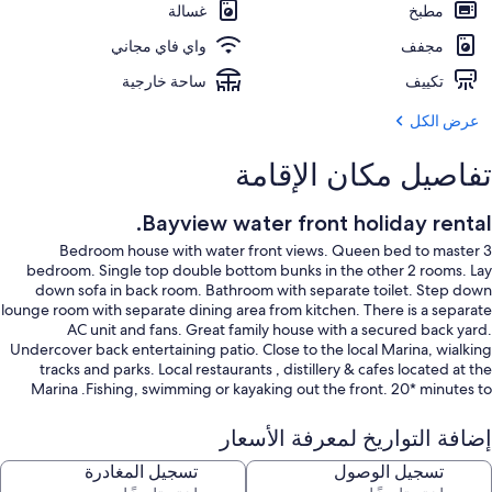
مطبخ
غسالة
مجفف
واي فاي مجاني
تكييف
ساحة خارجية
عرض الكل
تفاصيل مكان الإقامة
Bayview water front holiday rental.
3 Bedroom house with water front views. Queen bed to master
bedroom. Single top double bottom bunks in the other 2 rooms. Lay
down sofa in back room. Bathroom with separate toilet. Step down
lounge room with separate dining area from kitchen. There is a separate
AC unit and fans. Great family house with a secured back yard.
Undercover back entertaining patio. Close to the local Marina, wialking
tracks and parks. Local restaurants , distillery & cafes located at the
Marina .Fishing, swimming or kayaking out the front. 20* minutes to
Nelson Bay. Key box and code sent to guests for access.
إضافة التواريخ لمعرفة الأسعار
تسجيل الوصول
تسجيل المغادرة