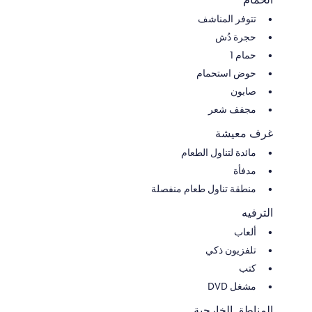
تتوفر المناشف
حجرة دُش
حمام 1
حوض استحمام
صابون
مجفف شعر
غرف معيشة
مائدة لتناول الطعام
مدفأة
منطقة تناول طعام منفصلة
الترفيه
ألعاب
تلفزيون ذكي
كتب
مشغل DVD
المناطق الخارجية