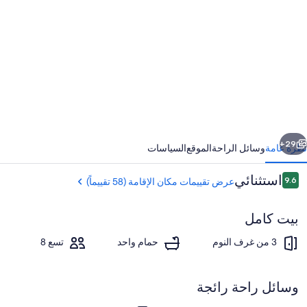
ور
Bayvie
wate
fron
holida
rental
ابق
التالي
29+
نظرة عامة
وسائل الراحة
الموقع
السياسات
التقييمات
استثنائي
9.6
عرض تقييمات مكان الإقامة (58 تقييماً)
9.6 من 10
بيت كامل
3 من غرف النوم
حمام واحد
تسع 8
وسائل راحة رائجة
ماكينة لصنع القهوة/الشاي، ثلاجة، ميكرووي