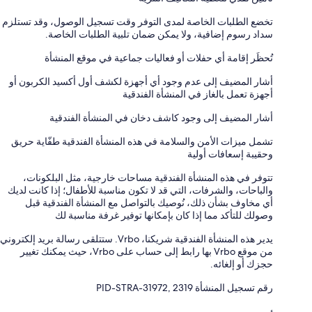
تخضع الطلبات الخاصة لمدى التوفر وقت تسجيل الوصول، وقد تستلزم
سداد رسوم إضافية، ولا يمكن ضمان تلبية الطلبات الخاصة.
تُحظَر إقامة أي حفلات أو فعاليات جماعية في موقع المنشأة
أشار المضيف إلى عدم وجود أي أجهزة لكشف أول أكسيد الكربون أو
أجهزة تعمل بالغاز في المنشأة الفندقية
أشار المضيف إلى وجود كاشف دخان في المنشأة الفندقية
تشمل ميزات الأمن والسلامة في هذه المنشأة الفندقية طفّاية حريق
وحقيبة إسعافات أولية
تتوفر في هذه المنشأة الفندقية مساحات خارجية، مثل البلكونات،
والباحات، والشرفات، التي قد لا تكون مناسبة للأطفال؛ إذا كانت لديك
أي مخاوف بشأن ذلك، نُوصيك بالتواصل مع المنشأة الفندقية قبل
وصولك للتأكد مما إذا كان بإمكانها توفير غرفة مناسبة لك
يدير هذه المنشأة الفندقية شريكنا، Vrbo. ستتلقى رسالة بريد إلكتروني
من موقع Vrbo بها رابط إلى حساب على Vrbo، حيث يمكنك تغيير
حجزك أو إلغائه.
رقم تسجيل المنشأة ⁦PID-STRA-31972, 2319⁩