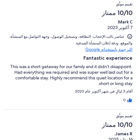
تقييم موثَّق
10/10 ممتاز
Mark C.
7 أكتوبر 2023
عناصر نالت الإعجاب: ⁦النظافة⁩، و⁦تسجيل الوصول⁩، و⁦جهة التواصل مع المنشأة⁩،
و⁦الموقع⁩، و⁦دقة إعلان المنشأة الفندقية⁩
الترجمة باستخدام Google
Fantastic experience
This was a short getaway for our family and it didn’t disappoint.
Had everything we required and was super well laid out for a
comfortable stay. Highly recommend this quiet location for a
short or long stay.
أقام 3 ليالٍ في شهر أكتوبر عام 2023
0
تقييم موثَّق
10/10 ممتاز
James R.
16 يوليو 2025