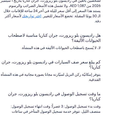
لشخصين بالغين في راديسون بلو ريزورت، جران كناريا بتاريخ 1 سبتمبر
2026 من AED 1,087، ولا تشمل هذه الأسعار الضرائب والرسوم.
يستند هذا السعر إلى أقل سعر لليلة في آخر 24 ساعة للإقامات خلال
الـ 30 يومًا المقبلة. تخضع الأسعار للتغيير.
اختر تواريخك
لأسعار أكثر
دقة.
هل راديسون بلو ريزورت، جران كناريا مناسبة لاصطحاب
الحيوانات الأليفة؟
لا، لا يُسمح باصطحاب الحيوانات الأليفة في هذه المنشأة.
كم يبلغ سعر صف السيارات في راديسون بلو ريزورت، جران
كناريا؟
يتوفر إمكانيّة ركن النزيل لسيّارته مجانا بصورة مجانية في هذه المنشأة
الفندقية.
ما وقت تسجيل الوصول في راديسون بلو ريزورت، جران
كناريا؟
وقت بدء تسجيل الوصول: 3 عصراً؛ وقت انتهاء تسجيل الوصول:
منتصف الليل. تتوفر خدمة تسجيل الوصول المتأخر في ساعات