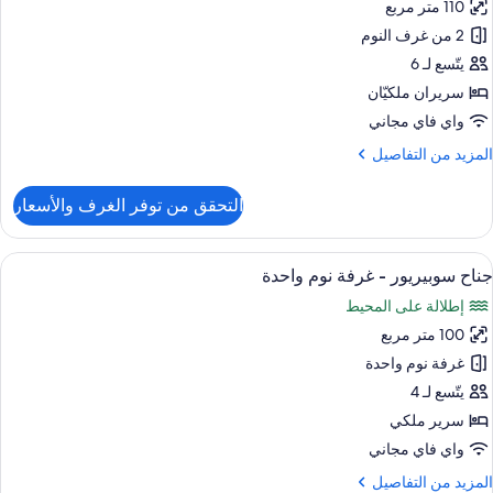
110 متر مربع
ناح
2 من غرف النوم
رفتا
يتّسع لـ 6
وم
سريران ملكيّان
واي فاي مجاني
لمزيد
المزيد من التفاصيل
ن
لتفاصيل
التحقق من توفر الغرف والأسعار
ن
ناح
ستعراض
شرفة
14
رفتا
جناح سوبيريور - غرفة نوم واحدة
ميع
وم
إطلالة على المحيط
ور
100 متر مربع
ناح
وبيريور
غرفة نوم واحدة
يتّسع لـ 4
رفة
سرير ملكي
وم
واي فاي مجاني
احدة
لمزيد
المزيد من التفاصيل