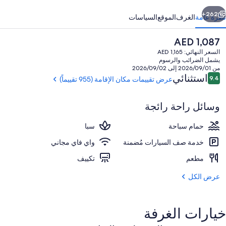
ابق
التالي
262+
نظرة عامة
الغرف
الموقع
السياسات
السعر
AED 1,087
الحالي
السعر النهائي: AED 1,165
هو
يشمل الضرائب والرسوم
AED
من 2026/09/01 إلى 2026/09/02
1,087
التقييمات
استثنائي
9.4
عرض تقييمات مكان الإقامة (955 تقييماً)
9.4 من 10
وسائل راحة رائجة
2 من حمّامات السباحة الخارجية، مظلات على حمّام السباحة، مقاعد للتشمس
حمام سباحة
سبا
خدمة صف السيارات مُضمنة
واي فاي مجاني
مطعم
تكييف
عرض الكل
خيارات الغرفة