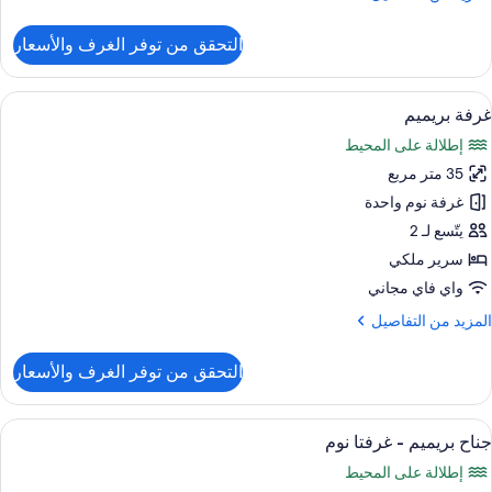
ن
لتفاصيل
التحقق من توفر الغرف والأسعار
ن
ناح
ونيور
ستعراض
أغطية فراش متميزة وميني بار وخزنة داخل
7
غرفة بريميم
ميع
نظر
إطلالة على المحيط
ور
لحديقة
35 متر مربع
رفة
ريميم
غرفة نوم واحدة
يتّسع لـ 2
سرير ملكي
واي فاي مجاني
لمزيد
المزيد من التفاصيل
ن
لتفاصيل
التحقق من توفر الغرف والأسعار
ن
رفة
ريميم
ستعراض
شرفة
21
جناح بريميم - غرفتا نوم
ميع
إطلالة على المحيط
ور