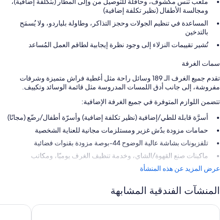
ملعب تنس مكشوف، وحافلة للتوصيل من وإلى المطار (بتكلفة إضافية)،
ومجالسة الأطفال (نظير تكلفة إضافية)
المساعدة في تنظيم الجولات وحجز التذاكر، وطاولة بلياردو، ولا يُسمَح
بالتدخين
تُشير تقييمات النزلاء إلى وجود نظرة إيجابية لطاقم العمل المُساعد
سمات الغرفة
تقدم جميع الغرف الـ 189 وسائل راحة مثل أغطية فراش متميزة وشرفات
مفروشة، إلى جانب أدق اللمسات المدروسة مثل قائمة الوسائد وتكييف.
تتضمن اللوازم المتوفرة في جميع الغرفة الإضافية:
أسرَّة قابلة للطي/إضافية (نظير تكلفة إضافية) وأسرّة أطفال/رضّع (مجانًا)
حمامات مزودة بدُش غزير ومستلزمات مجانية للعناية الشخصية
تلفزيونات بشاشة عالية الوضوح 44-بوصة مزودة بقنوات فضائية
ماكينات صنع القهوة/الشاي، وخدمة تنظيف الغرف يوميًا، ومكاتب
عرض المزيد عن هذه المنشأة
المنشآت الفندقية المشابهة
اديسون بلو ريزورت آند سبا، غران كاناريا موغان
أرجوينيغين