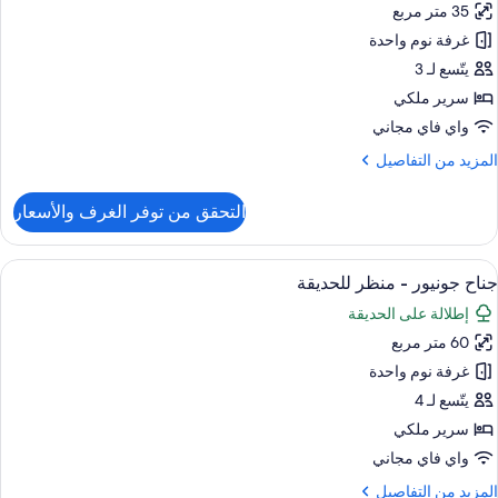
35 متر مربع
رفة
ادية
غرفة نوم واحدة
يتّسع لـ 3
سرير ملكي
واي فاي مجاني
لمزيد
المزيد من التفاصيل
ن
لتفاصيل
التحقق من توفر الغرف والأسعار
ن
رفة
ادية
ستعراض
أغطية فراش متميزة وميني بار وخزنة داخل
12
جناح جونيور - منظر للحديقة
ميع
إطلالة على الحديقة
ور
60 متر مربع
ناح
ونيور
غرفة نوم واحدة
يتّسع لـ 4
نظر
سرير ملكي
لحديقة
واي فاي مجاني
لمزيد
المزيد من التفاصيل