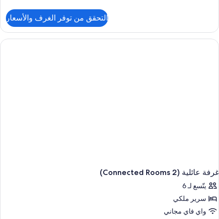
ن
لتفاصيل
التحقق من توفر الغرف والأسعار
ن
ناح
وبيريور
رفة
وم
احدة
غرفة عائلية (2 Connected Rooms)
يتّسع لـ 6
سرير ملكي
واي فاي مجاني