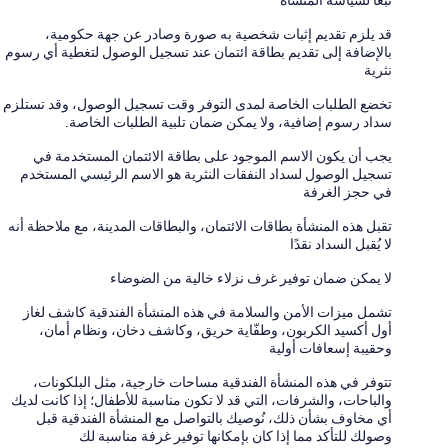
قد يلزم تقديم إثبات شخصية به صورة وصادر عن جهة حكومية،
بالإضافة إلى تقديم بطاقة ائتمان عند تسجيل الوصول لتغطية أي رسوم
نثرية
تخضع الطلبات الخاصة لمدى التوفر وقت تسجيل الوصول، وقد تستلزم
سداد رسوم إضافية، ولا يمكن ضمان تلبية الطلبات الخاصة.
يجب أن يكون الاسم الموجود على بطاقة الائتمان المستخدمة في
تسجيل الوصول لسداد النفقات النثرية هو الاسم الرئيسي المستخدم
في حجز الغرفة
تقبل هذه المنشأة بطاقات الائتمان، والبطاقات المدينة، مع ملاحظة أنه
لا يُقبل السداد نقدًا
لا يمكن ضمان توفير غرف نزلاء خالية من الضوضاء
تشمل ميزات الأمن والسلامة في هذه المنشأة الفندقية كاشف لغاز
أول أكسيد الكربون، وطفّاية حريق، وكاشف دخان، ونظام أمان،
وحقيبة إسعافات أولية
تتوفر في هذه المنشأة الفندقية مساحات خارجية، مثل البلكونات،
والباحات، والشرفات، التي قد لا تكون مناسبة للأطفال؛ إذا كانت لديك
أي مخاوف بشأن ذلك، نُوصيك بالتواصل مع المنشأة الفندقية قبل
وصولك للتأكد مما إذا كان بإمكانها توفير غرفة مناسبة لك