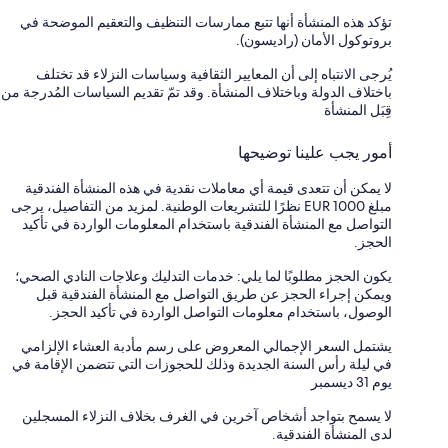
تؤكد هذه المنشأة أنها تتبع ممارسات التنظيف والتعقيم الموضحة في
بروتوكول الأمان (راديسون).
يُرجى الانتباه إلى أن المعايير الثقافية وسياسات النزلاء قد تختلف
باختلاف الدولة وباختلاف المنشأة. وقد تمّ تقديم السياسات المُدرجة من
قِبَل المنشأة
أمور يجب علينا توضيحها
لا يمكن أن تتعدى قيمة أي معاملات نقدية في هذه المنشأة الفندقية
مبلغ EUR 1000 نظرًا للتشريعات الوطنية. لمزيد من التفاصيل، يرجى
التواصل مع المنشأة الفندقية باستخدام المعلومات الواردة في تأكيد
الحجز.
يكون الحجز مطلوبًا لما يلي: خدمات التدليك وعلاجات النادي الصحي؛
ويمكن إجراء الحجز عن طريق التواصل مع المنشأة الفندقية قبل
الوصول، باستخدام معلومات التواصل الواردة في تأكيد الحجز.
يشتمل السعر الإجمالي المعروض على رسم مأدبة العشاء الإلزامي
في ليلة رأس السنة الجديدة وذلك للحجوزات التي تتضمن الإقامة في
يوم 31 ديسمبر
لا يسمح بتواجد أشخاص آخرين في الغرف بخلاف النزلاء المسجلين
لدى المنشأة الفندقية.