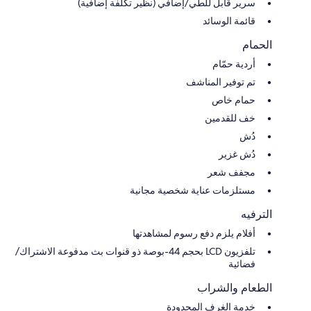
سرير قابل للطي/إضافي (نظير تكلفة إضافية)
قائمة الوسائد
الحمام
أردية حمّام
تم توفير المناشف
حمام خاص
خف للقدمين
دُش
دُش غزير
مجفف شعر
مستلزمات عناية شخصية مجانية
الترفيه
أفلام يلزم دفع رسوم لمشاهدتها
تلفزيون LCD بحجم 44-بوصة ذو قنوات بث مدفوعة الاشتراك/
فضائية
الطعام والشراب
خدمة الغرف المحدودة