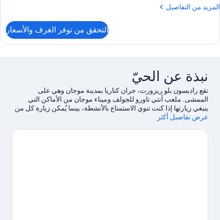
لمزيد
المزيد من التفاصيل
ن
لتفاصيل
التحقق من توفر الغرف والأسعار
ن
رفة
ائلية
(2
Connecte
نبذة عن الحيّ
Rooms
تقع راديسون بلو ريزورت، جران كناريا بمدينة موجان وهي على
الممشى. ملعب أنتي تاورو للجولف وميناء موجان من الأماكن التي
ينبغي زيارتها إذا كنت تنوي الاستمتاع بالأنشطة، بينما يُمكن زيارة كل من
عرض تفاصيل أكثر
شاطئ أنفي وشاطئ بورتو ريكو لاستكشاف الأماكن الجميلة في
المنطقة.هل تصطحب أطفالك في السفر؟ لا تفوت متنزه لاجو تاوريتو
المائي ومتنزه أنجري بيردز أكتيفيتي.اكتشف المغامرات المائية في
المنطقة من خلال ركوب قوارب التجديف والغوص باستخدام المعدات
القريبتين، أو استمتع بأنشطة الهواء الطلق الرائعة من خلال جولات بيئية
ومضمار للمشي/ للدراجات.
تفضل بزيارة أدلتنا للسفر إلى أرجوينجوين