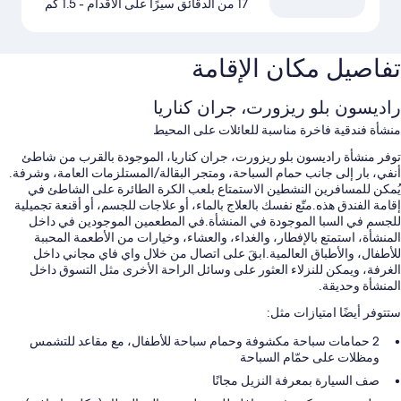
17 من الدقائق سيرًا على الأقدام
- 1.5 كم
تفاصيل مكان الإقامة
راديسون بلو ريزورت، جران كناريا
منشأة فندقية فاخرة مناسبة للعائلات على المحيط
توفر منشأة راديسون بلو ريزورت، جران كناريا، الموجودة بالقرب من شاطئ
أنفي، بار إلى جانب حمام السباحة، ومتجر البقالة/المستلزمات العامة، وشرفة.
يُمكن للمسافرين النشطين الاستمتاع بلعب الكرة الطائرة على الشاطئ في
إقامة الفندق هذه.متّع نفسك بالعلاج بالماء، أو علاجات للجسم، أو أقنعة تجميلية
للجسم في السبا الموجودة في المنشأة.في المطعمين الموجودين في داخل
المنشأة، استمتع بالإفطار، والغداء، والعشاء، وخيارات من الأطعمة المحببة
للأطفال، والأطباق العالمية.ابقَ على اتصال من خلال واي فاي مجاني داخل
الغرفة، ويمكن للنزلاء العثور على وسائل الراحة الأخرى مثل التسوق داخل
المنشأة وحديقة.
ستتوفر أيضًا امتيازات مثل:
2 حمامات سباحة مكشوفة وحمام سباحة للأطفال، مع مقاعد للتشمس
ومظلات على حمّام السباحة
صف السيارة بمعرفة النزيل مجانًا