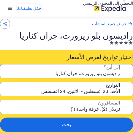
التخطّي إلى المحتوى الرئيسي
حمّل تطبيقنا
عرض جميع المنشآت
راديسون بلو ريزورت، جران كناريا
نشأة
ندقية
صنفة
اختيار تواريخ لعرض الأسعار
ـ
إلى أين؟
5.
جوم
التواريخ
المسافرون
بحث