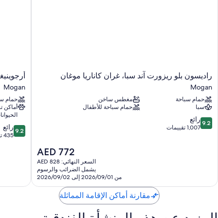
راديسون
أرجوينيغي
راديسون بلو ريزورت آند سبا، غران كاناريا موغان
أرجوينيغ
بلو
بارك
Mogan
Mogan
ريزورت
باي
حمام سباحة
مغطس ساخن
حمام سب
آند
سيرفاتور
سبا
حمام سباحة للأطفال
أماكن 
سبا،
ف
الحيوانا
غران
ي
9.2
رائع
9.2
9.2
كاناريا
Mogan
رائع
من
1,007 تقييمات
9.2
من
موغان
435 تقييمًا
10،
10،
Mogan
رائع،
السعر
AED 772
رائع،
1,007
الحالي
435
السعر النهائي: AED 828
تقييمات
هو
يشمل الضرائب والرسوم
تقييمًا
AED
من 2026/09/01 إلى 2026/09/02
772
مقارنة أماكن الإقامة المماثلة
المزيد عن هذه المنشأة الفندقية