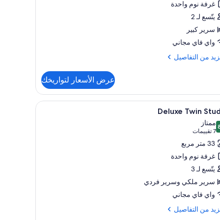
غرفة نوم واحدة
يتّسع لـ 2
سرير كبير
واي فاي مجاني
زيد
زيد من التفاصيل
فاصيل
عرض الأسعار لتواريخك
Stu
Terr
تعراض
لاءات أسرّة
ميني بار ومكواة/لوح كي وواي فاي مجانًا وملاءات أس
5
Deluxe Twin Stu
يع
ممتاز
ر
 من 10
(7
7 تقييمات
Delu
تقييمات)
33 متر مربع
Tw
غرفة نوم واحدة
Stud
يتّسع لـ 3
سرير ملكي‫‬ وسرير فردي
واي فاي مجاني
زيد
زيد من التفاصيل