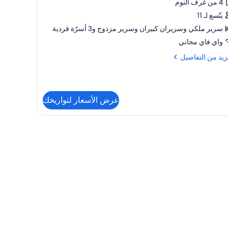
4 من غرف النوم
Fou
Bedro
يتّسع لـ 11
Hous
سرير ملكي‫‬ وسريران كبيران‫‬ وسرير مزدوج‫‬ و3 أسرّة فردية
واي فاي مجاني
Fair
زيد
زيد من التفاصيل
Stre
فاصيل
Fo
عرض الأسعار لتواريخك
Bedr
Hou
Fai
Str