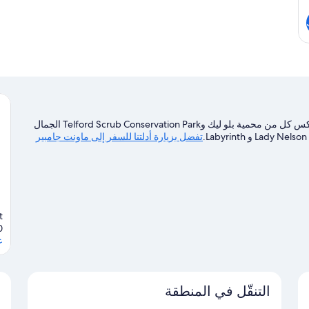
تقع ذا كومدور بمدينة ماونت جامبير وهي بالقرب من المطار. يعكس كل من محمية بلو ليك وTelford Scrub Conservation Park الجمال
تفضل بزيارة أدلتنا للسفر إلى ماونت جامبير
t
0
ع
التنقّل في المنطقة