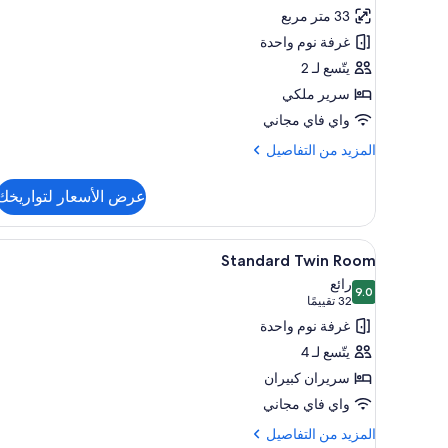
Deluxe
تقييمًا)
33 متر مربع
Studio
غرفة نوم واحدة
Suite
يتّسع لـ 2
with
سرير ملكي
Spa
واي فاي مجاني
Bath
المزيد
المزيد من التفاصيل
من
التفاصيل
عرض الأسعار لتواريخك
عن
Deluxe
Studio
استعراض
ميني بار ومكواة/لوح كي وواي فاي م
4
Suite
Standard Twin Room
جميع
with
رائع
9.0
Spa
صور
9.0 من 10
(32
32 تقييمًا
Bath
Standard
تقييمًا)
غرفة نوم واحدة
Twin
يتّسع لـ 4
Room
سريران كبيران
واي فاي مجاني
المزيد
المزيد من التفاصيل