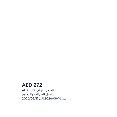
ة)
مطبخ خاص
السعر
AED 272
الحالي
السعر النهائي: AED 300
هو
يشمل الضرائب والرسوم
المنشأة من الخارج
AED
من 2026/08/16 إلى 2026/08/17
272