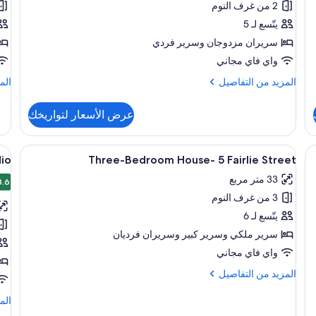
(1))
2 من غرف النوم
Suite
يتّسع لـ 5
سريران مزدوجان‫‬ وسرير فردي
واي فاي مجاني
المزيد
الم
المزيد من التفاصيل
الم
من
من
التفاصيل
الت
عرض الأسعار لتواريخك
عن
عن
dio
Two-
ace
Bedroom
استعراض
جانًا وملاءات أسرّة
اس
ميني بار ومكواة/لوح كي وواي فاي مجانًا وم
9
Suite
dio
Three-Bedroom House- 5 Fairlie Street
جميع
جم
33 متر مربع
صور
8.6
صو
8.6
3 من غرف النوم
xe
Three-
in
Bedroom
يتّسع لـ 6
io
House-
سرير ملكي‫‬ وسرير كبير‫‬ وسريران فرديان
5
واي فاي مجاني
Fairlie
المزيد
المزيد من التفاصيل
Street
من
التفاصيل
الم
الم
عن
من