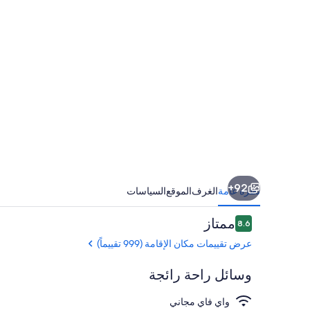
92+
نظرة عامة
الغرف
الموقع
السياسات
التقييمات
ممتاز
8.6
8.6 من 10
عرض تقييمات مكان الإقامة (999 تقييماً)
وسائل راحة رائجة
واي فاي مجاني