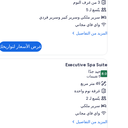
(1))
3 من غرف النوم
House-
يتّسع لـ 5
1
سرير ملكي‫‬ وسرير كبير‫‬ وسرير فردي
Fairlie
واي فاي مجاني
Streeet
المزيد
المزيد من التفاصيل
من
التفاصيل
عرض الأسعار لتواريخك
عن
Three-
Bedroom
استعراض
ميني بار ومكواة/لوح كي وواي فاي م
5
House-
Executive Spa Suite
جميع
1
جيد جدًا
8.0
صور
Fairlie
8.0 من 10
(5
5 تقييمات
Streeet
Executive
تقييمات)
49 متر مربع
Spa
غرفة نوم واحدة
Suite
يتّسع لـ 2
سرير ملكي
واي فاي مجاني
المزيد
المزيد من التفاصيل
من