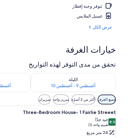
تتوفر وجبة إفطار
ميني بار ومكواة
غسيل الملابس
عرض الكل
خيارات الغرفة
تحقق من مدى التوفر لهذه التواريخ
تحقق من مدى التوفر لليلة للفترة أغسطس 9 - أغسطس 10
تحقق من مدى التوفر 
الليلة
أغسطس 9 - أغسطس 10
أغسطس 10 - أغ
عوامل
جميع الغرف
أكثر من 3 أسرّة
سرير واحد
سريران
التصفية
استعراض
مطبخ خاص
المتاحة
9
Three-Bedroom House- 1 Fairlie Streeet
جميع
للغرف
جيد جدًا
8.0
صور
8.0 من 10
(تقييم
تقييم واحد (1)
Three-
واحد
24 متر مربع
Bedroom