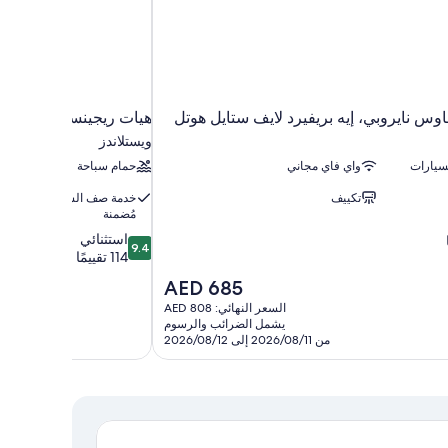
س نايروبي، إيه بريفيرد لايف ستايل هوتل
هيات ريجينسي نيروبي وي
ويستلاندز
سيارات
واي فاي مجاني
حمام سباحة
تكييف
خدمة صف السيارات
مُضمنة
9.4
استثنائي
9.4
من
114 تقييمًا
10،
السعر
AED 685
استثنائي،
الحالي
السعر النهائي: AED 808
114
هو
يشمل الضرائب والرسوم
تقييمًا
AED
من 2026/08/11 إلى 2026/08/12
685