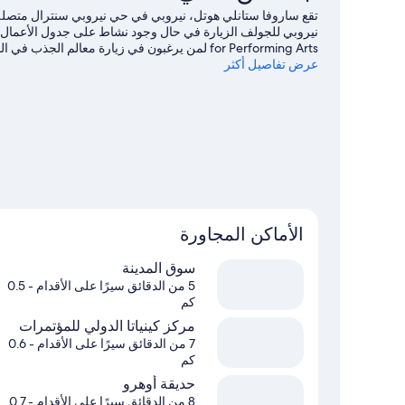
تقع ساروفا ستانلي هوتل، نيروبي في حي نيروبي سنترال متصلة
for Performing Arts لمن يرغبون في زيارة معالم
عرض تفاصيل أكثر
المدينة؟ احظ بمشاهدة ما يُحدث في استاد مدينة نيروبي أو ا
ذلك الجولف.
تفضل بزيارة أدلتنا للسفر إلى نيروبي
الأماكن المجاورة
سوق المدينة
5 من الدقائق سيرًا على الأقدام
- 0.5
كم
مركز كينياتا الدولي للمؤتمرات
7 من الدقائق سيرًا على الأقدام
- 0.6
كم
حديقة أوهرو
8 من الدقائق سيرًا على الأقدام
- 0.7