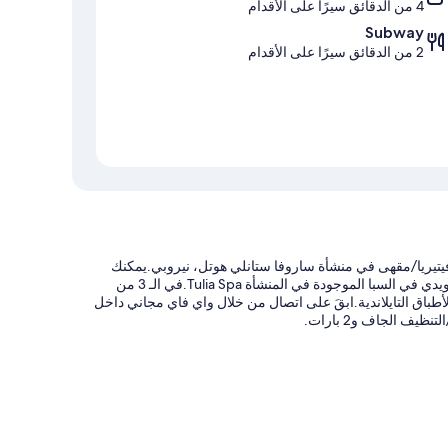
4 من الدقائق سيرًا على الأقدام
Subway
2 من الدقائق سيرًا على الأقدام
فيتيريا/مقهى في منشأة ساروفا ستانلي هوتل، نيروبي.يمكنك
الاستمتاع بجلسات للعناية بالوجه، وأقنعة تجميلية للجسم، وجلسات تدليك سويدي في السبا الموجودة في المنشأة Tulia Spa.في الـ 3 من
أطباق التايلاندية.ابقَ على اتصال من خلال واي فاي مجاني داخل
ف الجاف و2 بارات.