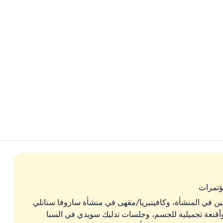
فيديو المنشأة 
المنشأة من ال
ؤتمرات
ين في المنشأة، وكافيتيريا/مقهى في منشأة ساروفا ستانلي
 وأقنعة تجميلية للجسم، وجلسات تدليك سويدي في السبا