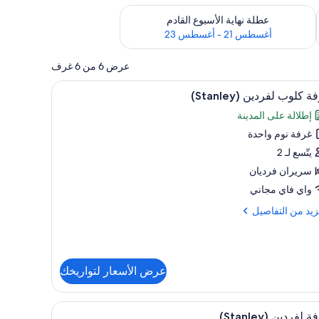
رة أغسطس 14 - أغسطس 16
تحقق من مدى التوفر لعطلة نهاية الأسبوع القادم للفترة أغسطس 21 - أغسطس 23
عطلة نهاية الأسبوع القادم
أغسطس 21 - أغسطس 23
عرض 6 من 6 غرف
تعراض
 وخزنة داخل الغرفة ومكتب
إطلالة الغرفة
6
 كلوب لفردين (Stanley)
يع
إطلالة على المدينة
ر
غرفة نوم واحدة
فة
وب
يتّسع لـ 2
ردين
سريران فرديان
واي فاي مجاني
زيد
زيد من التفاصيل
فاصيل
ة
عرض الأسعار لتواريخك
ب
دين
تعراض
إطلالة الغرفة
6
 لفردين (Stanley)