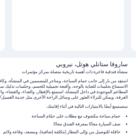
ساروفا ستانلي هوتل، نيروبي
منشأة فندقية فاخرة ذات أهمية تاريخية متصلة بمركز مؤتمرات
استفِد من بار إلى جانب حمام السباحة، ومتاجر للمصممين في المنشأة، وكا
المطاعم الموجودة في داخل المنشأة، استمتع بالإفطار، والغداء، والعشاء، وال
الغرفة، ويمكن للنزلاء العثور على وسائل الراحة الأخرى مثل خدمة الغسيل/التنظي
ستستمتع أيضًا بالامتيازات التالية في أثناء إقامتك:
حمام سباحة مكشوف مع مظلات على حمّام السباحة
صف السيارة مجانًا بمعرفة الفندق مجانًا
حافلة للتوصيل من وإلى المطار (بتكلفة إضافية)، ومصعد، وقاعة ولائم