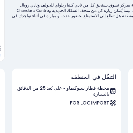
 بمركز تسوق.يستحق كل من نادي كينيا ريلواي للجولف ونادي رويال
نيروبي للجولف الزيارة في حال وجود نشاط على جدول الأعمال، بينما يُمكن زيارة كل من متحف السكك الحديدية وChandaria Centre
 الجذب في المنطقة.هل تطلع إلى الاستمتاع بحضور حدث أو مباراة في أثناء تواجدك في
ستاد نيايو الوطني.خصص بعض الوقت لاستكشاف أنشطة المنطقة، بما في
,
0
ع
التنقّل في المنطقة
محطة قطار سيوكيماو - على بُعد 25 من الدقائق
بالسيارة
FOR LOC IMPORT