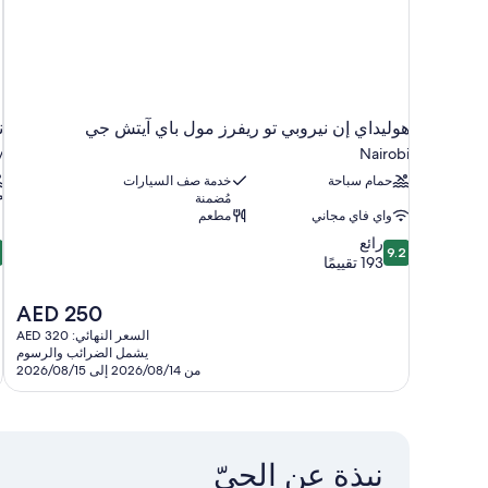
هوليداي إن نيروبي تو ريفرز مول باي آيتش جي
ن
y
Nairobi
حمام سباحة
خدمة صف السيارات
مُضمنة
واي فاي مجاني
مطعم
4
9.2
رائع
4
9.2
من
م
193 تقييمًا
10،
رائع،
ا
السعر
AED 250
5
193
الحالي
السعر النهائي: AED 320
تقييمًا
ت
هو
يشمل الضرائب والرسوم
AED
من 2026/08/14 إلى 2026/08/15
250
نبذة عن الحيّ