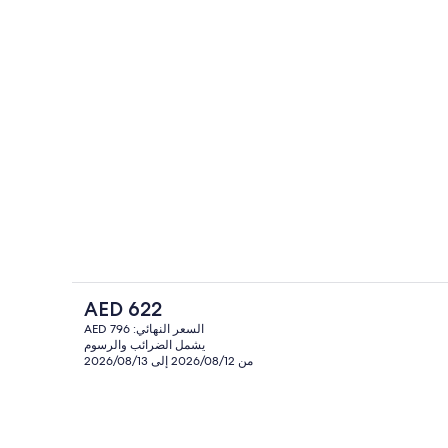
حمّام سباحة خارجي، مظلات على حمّام ال
الفندقية
السعر
AED 622
الحالي
السعر النهائي: AED 796
هو
يشمل الضرائب والرسوم
خارج
المنشأة من الخارج
AED
من 2026/08/12 إلى 2026/08/13
622