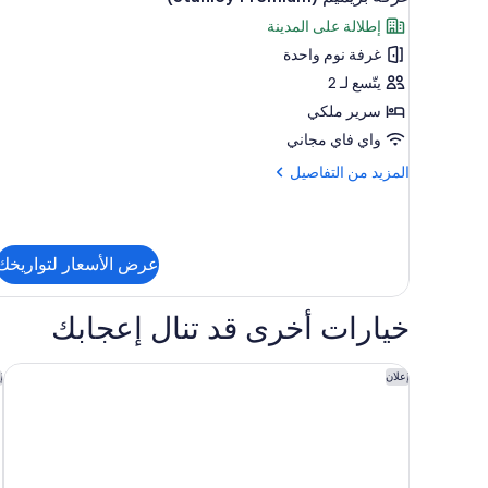
جميع
إطلالة على المدينة
صور
غرفة نوم واحدة
غرفة
بريميم
يتّسع لـ 2
(Stanley
سرير ملكي
Premium)
واي فاي مجاني
المزيد
المزيد من التفاصيل
من
التفاصيل
عن
غرفة
عرض الأسعار لتواريخك
بريميم
(Stanley
Premium)
خيارات أخرى قد تنال إعجابك
هوليداي إن نيروبي تو ريفرز مول باي آيتش جي
ن
إعلان
إ