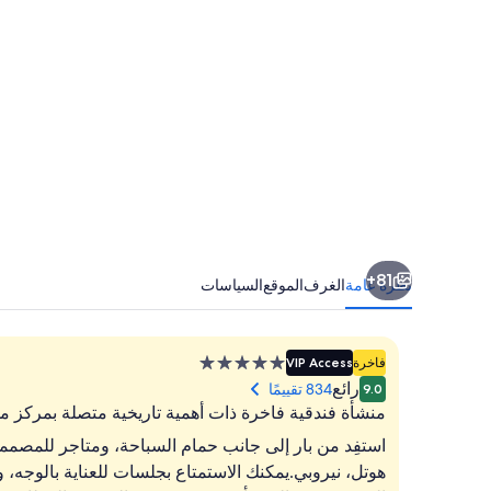
81+
نظرة عامة
الغرف
الموقع
السياسات
منشأة
فاخرة
VIP Access
فندقية
رائع
834 تقييمًا
9.0
مصنفة
منشأة فندقية فاخرة ذات أهمية تاريخية متصلة بمركز م
بـ
استفِد من بار إلى جانب حمام السباحة، ومتاجر للمصمم
5.0
هوتل، نيروبي.يمكنك الاستمتاع بجلسات للعناية بالوجه،
نجوم