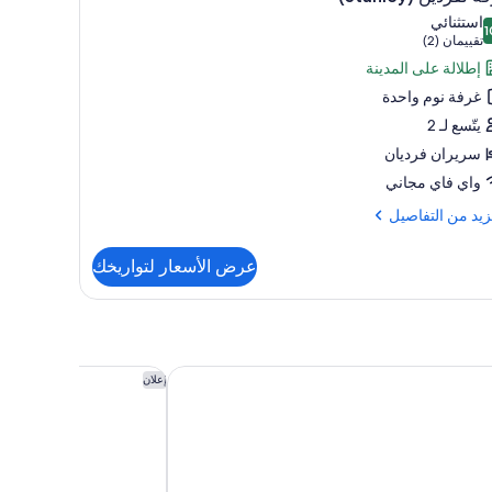
يع
استثنائي
1
ر
1 من 10
(تقييمان
تقييمان (2)
فة
(2))
إطلالة على المدينة
ردين
غرفة نوم واحدة
يتّسع لـ 2
سريران فرديان
واي فاي مجاني
زيد
زيد من التفاصيل
فاصيل
عرض الأسعار لتواريخك
ة
دين
س نايروبي، إيه بريفيرد لايف ستايل هوتل
هيات ريجينسي نيروبي وي
إعلان