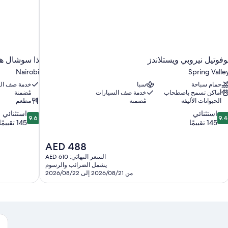
وفوتيل نيروبي ويستلاندز
ذا سوشال هاو
Nairobi
Spring Valle
حمام سباحة
سبا
خدمة صف ال
أماكن تسمح باصطحاب
خدمة صف السيارات
مُضمنة
الحيوانات الأليفة
مُضمنة
مطعم
9.6
9.
استثنائي
استثنائي
9.6
9.
ن
من
145 تقييمًا
145 تقييمًا
10،
10،
ستثنائي،
استثنائي،
السعر
AED 488
145
14
الحالي
السعر النهائي: AED 610
قييمًا
تقييمًا
هو
يشمل الضرائب والرسوم
AED
من 2026/08/21 إلى 2026/08/22
488