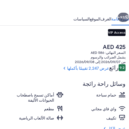
اشفيل
اون
ابق
التالي
اون
93+
نظرة عامة
الغرف
الموقع
السياسات
VIP Access
رودواي
اي
السعر
AED 425
يتش
الحالي
السعر النهائي: AED 586
هو
يشمل الضرائب والرسوم
ي
AED
من 2026/09/07 إلى 2026/09/08
425
التقييمات
رائع
9.2
عرض 2,247 تقييمًا بأكملها
9.2 من 10
الردهة
وسائل راحة رائجة
حمام سباحة
أماكن تسمح باصطحاب
الحيوانات الأليفة
واي فاي مجاني
مطعم
تكييف
صالة الألعاب الرياضية
عرض الكل