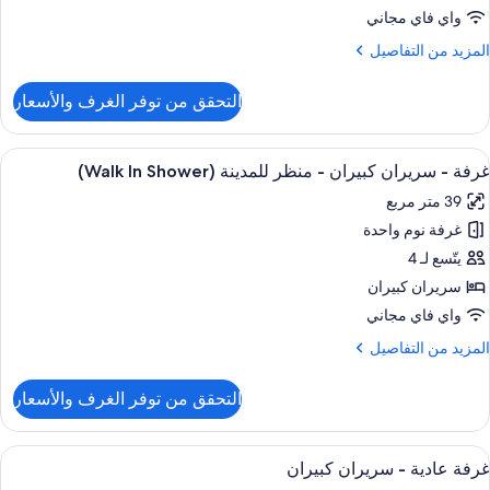
بيران
واي فاي مجاني
(Walk
لمزيد
المزيد من التفاصيل
I
ن
Shower
لتفاصيل
التحقق من توفر الغرف والأسعار
ن
رفة
ادية
ستعراض
إطلالة الغرفة
9
غرفة - سريران كبيران - منظر للمدينة (Walk In Shower)
ميع
ريران
39 متر مربع
ور
بيران
(Walk
غرفة نوم واحدة
رفة
I
يتّسع لـ 4
Shower
ريران
سريران كبيران
بيران
واي فاي مجاني
لمزيد
المزيد من التفاصيل
نظر
ن
لمدينة
لتفاصيل
التحقق من توفر الغرف والأسعار
ن
(Walk
رفة
I
ستعراض
وسيلة راحة في الغرفة
Shower
9
ريران
غرفة عادية - سريران كبيران
ميع
بيران