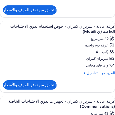
لمدينة
ن
لتفاصيل
التحقق من توفر الغرف والأسعار
ن
رفة
ستعراض
وسيلة راحة في الغرفة
7
ريران
غرفة عادية - سريران كبيران - حوض استحمام لذوي الاحتياجات
ميع
بيران
الخاصة (Mobility)
ور
49 متر مربع
نظر
رفة
لمدينة
غرفة نوم واحدة
ادية
يتّسع لـ 4
ريران
سريران كبيران
بيران
واي فاي مجاني
لمزيد
المزيد من التفاصيل
وض
ن
لتفاصيل
ستحمام
التحقق من توفر الغرف والأسعار
ن
ذوي
رفة
لاحتياجات
ادية
ستعراض
وسيلة راحة في الغرفة
لخاصة
7
غرفة عادية - سريران كبيران - تجهيزات لذوي الاحتياجات الخاصة
ميع
ريران
(Mobilit
(Communications)
ور
بيران
43 متر مربع