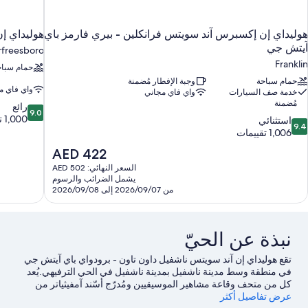
هوليداي إن إكسبرس آند سويتس فرانكلين - بيري فارمز باي
هوليداي إ
آيتش جي
freesboro
Franklin
حمام سباح
حمام سباحة
وجبة الإفطار مُضمنة
واي فاي م
خدمة صف السيارات
واي فاي مجاني
مُضمنة
9.0
رائع
9.0
من
1,000 تقييم
9.
استثنائي
9.4
10،
ن
1,006 تقييمات
رائع،
10،
السعر
AED 422
1,000
ستثنائي،
الحالي
تقييم
السعر النهائي: AED 502
1,00
هو
يشمل الضرائب والرسوم
قييمات
AED
من 2026/09/07 إلى 2026/09/08
422
نبذة عن الحيّ
تقع هوليداي إن آند سويتس ناشفيل داون تاون - برودواي باي آيتش جي
في منطقة وسط مدينة ناشفيل بمدينة ناشفيل في الحي الترفيهي.يُعد
كل من متحف وقاعة مشاهير الموسيقيين ومُدرّج أسّند آمفيثياتر من
عرض تفاصيل أكثر
المعالم الثقافية البارزة في المنطقة.هل ترغب في الاستمتاع بحضور