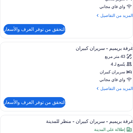
واي فاي مجاني
رير
لمزيد
المزيد من التفاصيل
لكي
ن
لتفاصيل
التحقق من توفر الغرف والأسعار
ن
ذوي
رفة
لقدرات
ريميم
ستعراض
وسيلة راحة في الغرفة
لسمعية
9
غرفة بريميم - سريران كبيران
ميع
رير
لمحدودة
43 متر مربع
لكي
ور
يتّسع لـ 4
رفة
ذوي
ريميم
سريران كبيران
لقدرات
لسمعية
واي فاي مجاني
لمحدودة
ريران
لمزيد
المزيد من التفاصيل
بيران
ن
لتفاصيل
التحقق من توفر الغرف والأسعار
ن
رفة
ريميم
ستعراض
إطلالة الغرفة
9
غرفة بريميم - سريران كبيران - منظر للمدينة
ميع
ريران
إطلالة على المدينة
ور
بيران