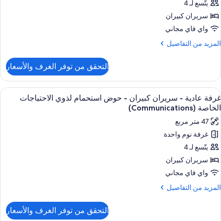
يتّسع لـ 4
ريران
لاحتياجات
لخاصة
بيران
سريران كبيران
(Communications
واي فاي مجاني
Accessible
جهيزات
لمزيد
المزيد من التفاصيل
ذوي
ن
لتفاصيل
لاحتياجات
التحقق من توفر الغرف والأسعار
ن
لخاصة
رفة
ستعراض
وسيلة راحة في الغرفة
نظر
9
ريران
غرفة عادية - سريران كبيران - حوض استحمام لذوي الاحتياجات
ميع
بيران
لمدينة
الخاصة (Communications)
ور
(Communicatio
47 متر مربع
جهيزات
رفة
ذوي
غرفة نوم واحدة
ادية
لاحتياجات
يتّسع لـ 4
لخاصة
ريران
سريران كبيران
نظر
بيران
واي فاي مجاني
لمدينة
(Communicati
لمزيد
المزيد من التفاصيل
وض
ن
لتفاصيل
ستحمام
التحقق من توفر الغرف والأسعار
ن
ذوي