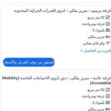
رفة
لاحتياجات
ادية
ستعراض
ملاءات من القطن المصري وأغطية فراش مت
لخاصة
4
غرفة بريميم - سرير ملكي - لذوي القدرات الحركية المحدودة
ميع
ريران
(Communicatio
52 متر مربع
ور
بيران
غرفة نوم واحدة
رفة
وض
ريميم
يتّسع لـ 3
ستحمام
ذوي
سرير ملكي
لاحتياجات
رير
واي فاي مجاني
لخاصة
لكي
(Communicati
لمزيد
المزيد من التفاصيل
ن
ذوي
لتفاصيل
التحقق من توفر الغرف والأسعار
ن
لقدرات
رفة
لحركية
ريميم
ستعراض
ملاءات من القطن المصري وأغطية فراش مت
لمحدودة
6
غرفة عادية - سرير ملكي - دش لذوي الاحتياجات الخاصة (Mobility
ميع
رير
Accessible)
لكي
ور
52 متر مربع
رفة
ذوي
غرفة نوم واحدة
ادية
لقدرات
يتّسع لـ 3
لحركية
لمحدودة
رير
سرير ملكي