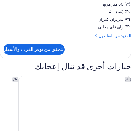
50 متر مربع
رفة
ريميم
يتّسع لـ 4
سريران كبيران
ريران
واي فاي مجاني
بيران
لمزيد
المزيد من التفاصيل
ن
نظر
لتفاصيل
التحقق من توفر الغرف والأسعار
ن
لمدينة
رفة
ريميم
خيارات أخرى قد تنال إعجابك
ريران
بيران
وليداي إن إكسبرس آند سويتس فرانكلين - بيري فارمز باي آيتش جي
هوليداي إ
إعلان
إعلان
نظر
لمدينة