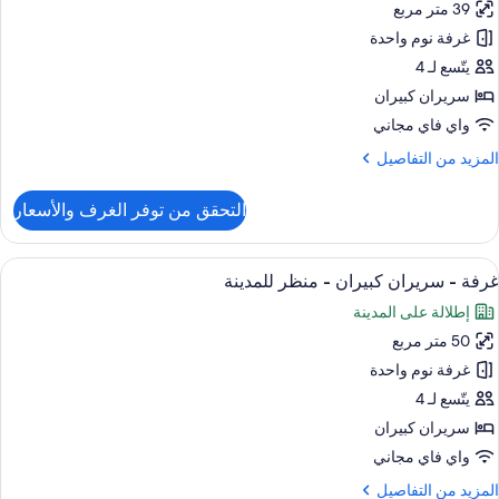
39 متر مربع
ور
نظر
غرفة نوم واحدة
رفة
لمدينة
ادية
يتّسع لـ 4
(Walk
I
سريران كبيران
Shower
ريران
واي فاي مجاني
بيران
لمزيد
المزيد من التفاصيل
ن
لتفاصيل
التحقق من توفر الغرف والأسعار
ن
رفة
ادية
ستعراض
إطلالة الغرفة
8
غرفة - سريران كبيران - منظر للمدينة
ميع
ريران
إطلالة على المدينة
ور
بيران
50 متر مربع
رفة
غرفة نوم واحدة
ريران
يتّسع لـ 4
بيران
سريران كبيران
واي فاي مجاني
نظر
لمزيد
المزيد من التفاصيل