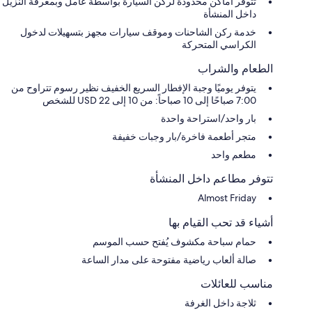
تتوفر أماكن محدودة لركن السيارة بواسطة عامل وبمعرفة النزيل
داخل المنشأة
خدمة ركن الشاحنات وموقف سيارات مجهز بتسهيلات لدخول
الكراسي المتحركة
الطعام والشراب
يتوفر يوميًا وجبة الإفطار السريع الخفيف نظير رسوم تتراوح من
7:00 صباحًا إلى 10 صباحاً: من 10 إلى 22 USD للشخص
بار واحد/استراحة واحدة
متجر أطعمة فاخرة/بار وجبات خفيفة
مطعم واحد
تتوفر مطاعم داخل المنشأة
Almost Friday
أشياء قد تحب القيام بها
حمام سباحة مكشوف يُفتح حسب الموسم
صالة ألعاب رياضية مفتوحة على مدار الساعة
مناسب للعائلات
ثلاجة داخل الغرفة