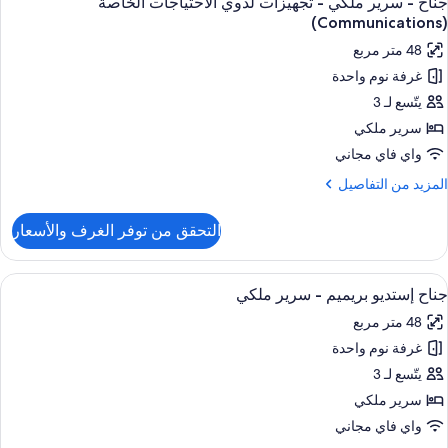
جناح - سرير ملكي - تجهيزات لذوي الاحتياجات الخاصة
ميع
لكي
(Communications)
ور
48 متر مربع
ش
ناح
ذوي
غرفة نوم واحدة
لاحتياجات
يتّسع لـ 3
رير
لخاصة
(Communications
لكي
سرير ملكي
Accessible
واي فاي مجاني
جهيزات
لمزيد
المزيد من التفاصيل
ذوي
ن
لتفاصيل
لاحتياجات
التحقق من توفر الغرف والأسعار
ن
لخاصة
ناح
(Communicatio
ستعراض
وسيلة راحة في الغرفة
6
رير
جناح إستديو بريميم - سرير ملكي
ميع
لكي
48 متر مربع
ور
جهيزات
غرفة نوم واحدة
ناح
ذوي
ستديو
يتّسع لـ 3
لاحتياجات
ريميم
لخاصة
سرير ملكي
(Communicati
واي فاي مجاني
رير