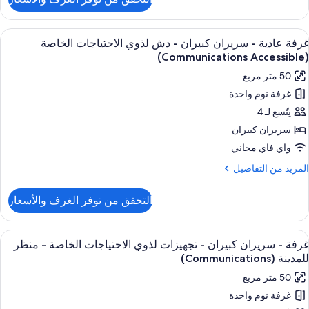
ن
ناح
ستعراض
وسيلة راحة في الغرفة
8
رير
غرفة عادية - سريران كبيران - دش لذوي الاحتياجات الخاصة
ميع
لكي
(Communications Accessible)
ور
50 متر مربع
رفة
غرفة نوم واحدة
ادية
يتّسع لـ 4
ريران
سريران كبيران
بيران
واي فاي مجاني
لمزيد
المزيد من التفاصيل
ش
ن
ذوي
لتفاصيل
التحقق من توفر الغرف والأسعار
ن
لاحتياجات
رفة
لخاصة
ادية
ستعراض
إطلالة الغرفة
(Communications
8
غرفة - سريران كبيران - تجهيزات لذوي الاحتياجات الخاصة - منظر
ميع
ريران
Accessible
للمدينة (Communications)
ور
بيران
50 متر مربع
رفة
ش
غرفة نوم واحدة
ذوي