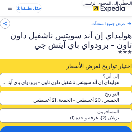
التخطّي إلى المحتوى الرئيسي
حمّل تطبيقنا
عرض جميع المنشآت
هوليداي إن آند سويتس ناشفيل داون
تاون - برودواي باي آيتش جي
نشأة
ندقية
صنفة
اختيار تواريخ لعرض الأسعار
ـ
إلى أين؟
3.
جوم
التواريخ
المسافرون