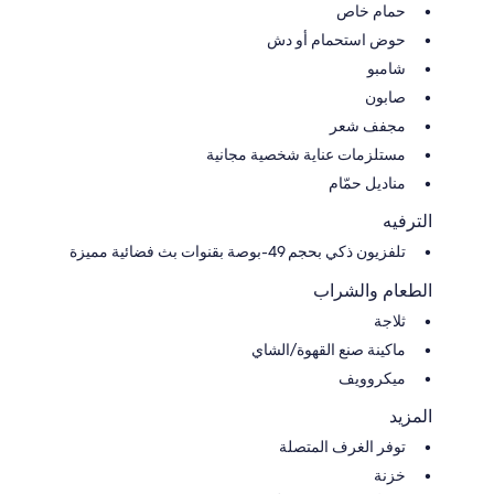
حمام خاص
حوض استحمام أو دش
شامبو
صابون
مجفف شعر
مستلزمات عناية شخصية مجانية
مناديل حمّام
الترفيه
تلفزيون ذكي بحجم 49-بوصة بقنوات بث فضائية مميزة
الطعام والشراب
ثلاجة
ماكينة صنع القهوة/الشاي
ميكروويف
المزيد
توفر الغرف المتصلة
خزنة