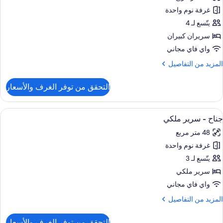
رفة
وض
غرفة نوم واحدة
ادية
ستحمام
يتّسع لـ 4
ذوي
لاحتياجات
ريران
سريران كبيران
لخاصة
بيران
واي فاي مجاني
(Mobili
لمزيد
المزيد من التفاصيل
جهيزات
ن
ذوي
لتفاصيل
التحقق من توفر الغرف والأسعار
ن
لاحتياجات
رفة
لخاصة
ادية
ستعراض
وسيلة راحة في الغرفة
(Communicatio
5
جناح - سرير ملكي
ميع
ريران
48 متر مربع
ور
بيران
غرفة نوم واحدة
ناح
جهيزات
يتّسع لـ 3
ذوي
رير
لاحتياجات
سرير ملكي
لخاصة
لكي
واي فاي مجاني
(Communicati
لمزيد
المزيد من التفاصيل
ن
لتفاصيل
التحقق من توفر الغرف والأسعار