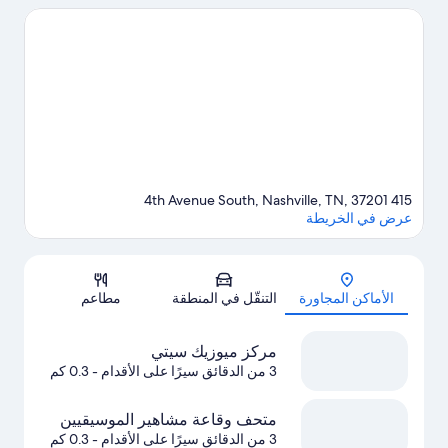
حدث أو مشاهدة مباراة؟ شاهد ما يجري في بريدجستون آرينا أو استاد
نيسان.يحب النزلاء الموقع موقع مركزي الخاص بـ الفندق.
تفضل بزيارة
أدلتنا للسفر إلى ناشفيل
415 4th Avenue South, Nashville, TN, 37201
عرض في الخريطة
الخريطة
الأماكن المجاورة
التنقّل في المنطقة
مطاعم
مركز ميوزيك سيتي
3 من الدقائق سيرًا على الأقدام
- 0.3 كم
متحف وقاعة مشاهير الموسيقيين
3 من الدقائق سيرًا على الأقدام
- 0.3 كم