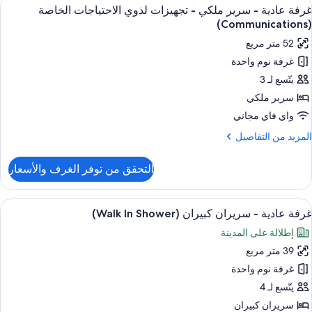
ستعراض
ملاءات من القطن المصري وأغطية فراش مت
6
غرفة عادية - سرير ملكي - تجهيزات لذوي الاحتياجات الخاصة
ميع
رير
(Communications)
لكي
ور
52 متر مربع
رفة
غرفة نوم واحدة
ادية
يتّسع لـ 3
رير
سرير ملكي
لكي
واي فاي مجاني
لمزيد
المزيد من التفاصيل
جهيزات
ن
ذوي
لتفاصيل
التحقق من توفر الغرف والأسعار
ن
لاحتياجات
رفة
لخاصة
ادية
ستعراض
وسيلة راحة في الغرفة
(Communicatio
11
غرفة عادية - سريران كبيران (Walk In Shower)
ميع
رير
إطلالة على المدينة
لكي
ور
39 متر مربع
رفة
جهيزات
ادية
غرفة نوم واحدة
ذوي
لاحتياجات
يتّسع لـ 4
لخاصة
ريران
سريران كبيران
(Communicati