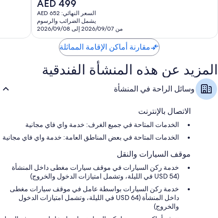
السعر
AED 499
6,179
جي
قابلة للطي/إضافية (نظير تكلفة إضافية)
3,151
الحالي
تقييمًا
وسط
السعر النهائي: AED 652
تقييمًا
حمامات مزودة بأحواض استحمام أو حجيرات دش ومستلزمات مجانية
هو
مدينة
يشمل الضرائب والرسوم
للعناية الشخصية
AED
من 2026/09/07 إلى 2026/09/08
ناشفيل
499
تلفزيونات ذكية 49-بوصة مزودة بقنوات بريميوم
مقارنة أماكن الإقامة المماثلة
دواليب/خزائن ملابس، ومصابيح إضاءة LED، وثلاجات
المزيد عن هذه المنشأة الفندقية
وسائل الراحة في المنشأة
الاتصال بالإنترنت
الخدمات المتاحة في جميع الغرف: خدمة واي فاي مجانية
الخدمات المتاحة في بعض المناطق العامة: خدمة واي فاي مجانية
موقف السيارات والنقل
خدمة ركن السيارات في موقف سيارات مغطى داخل المنشأة
(USD 54 في الليلة، وتشمل امتيازات الدخول والخروج)
خدمة ركن السيارات بواسطة عامل في موقف سيارات مغطى
داخل المنشأة (USD 64 في الليلة، وتشمل امتيازات الدخول
والخروج)