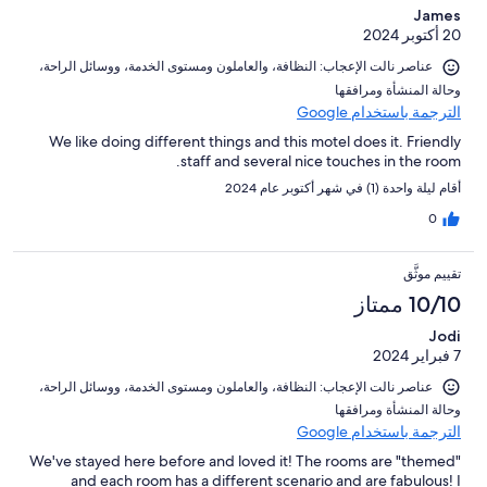
James
20 أكتوبر 2024
عناصر نالت الإعجاب: ⁦النظافة⁩، و⁦العاملون ومستوى الخدمة⁩، و⁦وسائل الراحة⁩،
و⁦حالة المنشأة ومرافقها⁩
الترجمة باستخدام Google
We like doing different things and this motel does it. Friendly
staff and several nice touches in the room.
أقام ليلة واحدة (1) في شهر أكتوبر عام 2024
0
تقييم موثَّق
10/10 ممتاز
Jodi
7 فبراير 2024
عناصر نالت الإعجاب: ⁦النظافة⁩، و⁦العاملون ومستوى الخدمة⁩، و⁦وسائل الراحة⁩،
و⁦حالة المنشأة ومرافقها⁩
الترجمة باستخدام Google
We've stayed here before and loved it! The rooms are "themed"
and each room has a different scenario and are fabulous! I