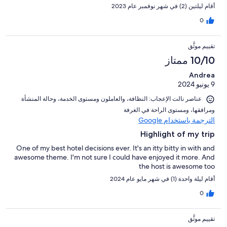
أقام ليلتين (2) في شهر نوفمبر عام 2023
0
تقييم موثَّق
10/10 ممتاز
Andrea
9 يونيو 2024
عناصر نالت الإعجاب: ⁦النظافة⁩، و⁦العاملون ومستوى الخدمة⁩، و⁦حالة المنشأة
ومرافقها⁩، و⁦مستوى الراحة في الغرفة⁩
الترجمة باستخدام Google
Highlight of my trip
One of my best hotel decisions ever. It's an itty bitty in with and
awesome theme. I'm not sure I could have enjoyed it more. And
the host is awesome too
أقام ليلة واحدة (1) في شهر مايو عام 2024
0
تقييم موثَّق