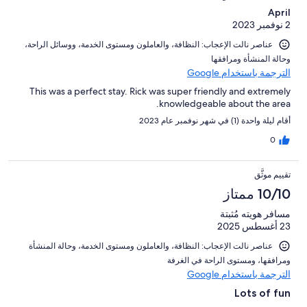
April
2 نوفمبر 2023
عناصر نالت الإعجاب: ⁦النظافة⁩، و⁦العاملون ومستوى الخدمة⁩، و⁦وسائل الراحة⁩،
و⁦حالة المنشأة ومرافقها⁩
الترجمة باستخدام Google
This was a perfect stay. Rick was super friendly and extremely
knowledgeable about the area.
أقام ليلة واحدة (1) في شهر نوفمبر عام 2023
0
تقييم موثَّق
10/10 ممتاز
مسافر هويته مُثبتة
23 أغسطس 2025
عناصر نالت الإعجاب: ⁦النظافة⁩، و⁦العاملون ومستوى الخدمة⁩، و⁦حالة المنشأة
ومرافقها⁩، و⁦مستوى الراحة في الغرفة⁩
الترجمة باستخدام Google
Lots of fun