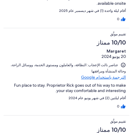
available onsite.
أقام ليلة واحدة (1) في شهر ديسمبر عام 2025
0
تقييم موثَّق
10/10 ممتاز
Margaret
20 يونيو 2024
عناصر نالت الإعجاب: ⁦النظافة⁩، و⁦العاملون ومستوى الخدمة⁩، و⁦وسائل الراحة⁩،
و⁦حالة المنشأة ومرافقها⁩
الترجمة باستخدام Google
Fun place to stay. Proprietor Rick goes out of his way to make
your stay comfortable and interesting.
أقام ليلتين (2) في شهر يونيو عام 2024
0
تقييم موثَّق
10/10 ممتاز