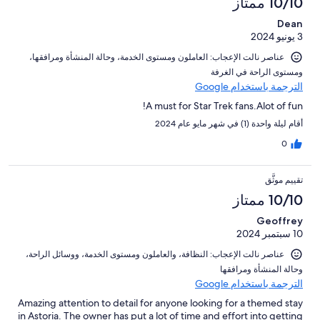
10/10 ممتاز
Dean
3 يونيو 2024
عناصر نالت الإعجاب: ⁦العاملون ومستوى الخدمة⁩، و⁦حالة المنشأة ومرافقها⁩،
و⁦مستوى الراحة في الغرفة⁩
الترجمة باستخدام Google
A must for Star Trek fans.Alot of fun!
أقام ليلة واحدة (1) في شهر مايو عام 2024
0
تقييم موثَّق
10/10 ممتاز
Geoffrey
10 سبتمبر 2024
عناصر نالت الإعجاب: ⁦النظافة⁩، و⁦العاملون ومستوى الخدمة⁩، و⁦وسائل الراحة⁩،
و⁦حالة المنشأة ومرافقها⁩
الترجمة باستخدام Google
Amazing attention to detail for anyone looking for a themed stay
in Astoria. The owner has put a lot of time and effort into getting