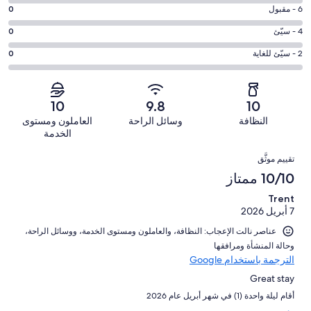
التصنيف
-
درجة
6 - مقبول
0
8
ممتاز.
التصنيف
-
درجة
4 - سيّئ
0
52
6
جيد.
التصنيف
من
-
درجة
2 - سيّئ للغاية
0
0
4
أصل
مقبول.
التصنيف
من
-
52
0
2
أصل
سيّئ.
من
من
-
52
10
9.8
10
0
تقييمات
أصل
سيّئ
من
من
النظافة
وسائل الراحة
العاملون ومستوى
النزلاء
52
للغاية.
تقييمات
أصل
الخدمة
من
0
النزلاء
52
التقييمات
تقييمات
من
تقييم موثَّق
من
النزلاء
أصل
10/10 ممتاز
تقييمات
52
النزلاء
Trent
من
7 أبريل 2026
تقييمات
النزلاء
عناصر نالت الإعجاب: ⁦النظافة⁩، و⁦العاملون ومستوى الخدمة⁩، و⁦وسائل الراحة⁩،
و⁦حالة المنشأة ومرافقها⁩
الترجمة باستخدام Google
Great stay
أقام ليلة واحدة (1) في شهر أبريل عام 2026