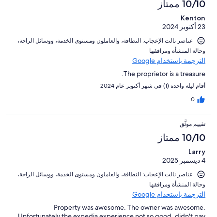
10/10 ممتاز
Kenton
23 أكتوبر 2024
عناصر نالت الإعجاب: ⁦النظافة⁩، و⁦العاملون ومستوى الخدمة⁩، و⁦وسائل الراحة⁩،
و⁦حالة المنشأة ومرافقها⁩
الترجمة باستخدام Google
The proprietor is a treasure.
أقام ليلة واحدة (1) في شهر أكتوبر عام 2024
0
تقييم موثَّق
10/10 ممتاز
Larry
4 ديسمبر 2025
عناصر نالت الإعجاب: ⁦النظافة⁩، و⁦العاملون ومستوى الخدمة⁩، و⁦وسائل الراحة⁩،
و⁦حالة المنشأة ومرافقها⁩
الترجمة باستخدام Google
Property was awesome. The owner was awesome.
Unfortunately the expedia experience not so good. didn't pay