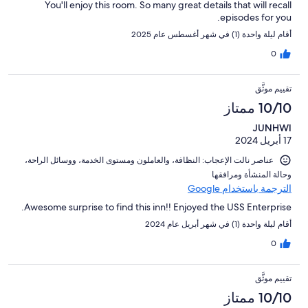
You'll enjoy this room. So many great details that will recall
episodes for you.
أقام ليلة واحدة (1) في شهر أغسطس عام 2025
0
تقييم موثَّق
10/10 ممتاز
JUNHWI
17 أبريل 2024
عناصر نالت الإعجاب: ⁦النظافة⁩، و⁦العاملون ومستوى الخدمة⁩، و⁦وسائل الراحة⁩،
و⁦حالة المنشأة ومرافقها⁩
الترجمة باستخدام Google
Awesome surprise to find this inn!! Enjoyed the USS Enterprise.
أقام ليلة واحدة (1) في شهر أبريل عام 2024
0
تقييم موثَّق
10/10 ممتاز