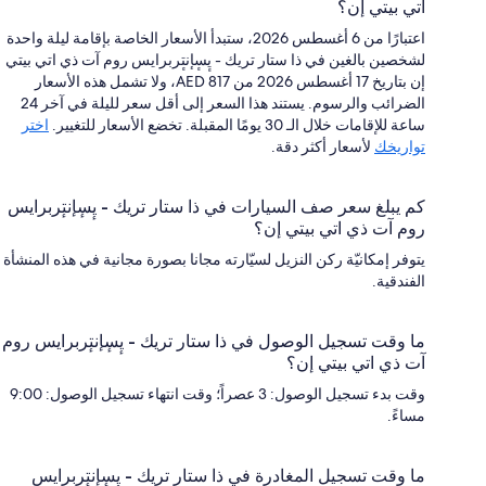
اتي بيتي إن؟
اعتبارًا من 6 أغسطس 2026، ستبدأ الأسعار الخاصة بإقامة ليلة واحدة
لشخصين بالغين في ذا ستار تريك - يٕسٕإنتٕربرايس روم آت ذي اتي بيتي
إن بتاريخ 17 أغسطس 2026 من AED 817، ولا تشمل هذه الأسعار
الضرائب والرسوم. يستند هذا السعر إلى أقل سعر لليلة في آخر 24
ساعة للإقامات خلال الـ 30 يومًا المقبلة. تخضع الأسعار للتغيير.
اختر
تواريخك
لأسعار أكثر دقة.
كم يبلغ سعر صف السيارات في ذا ستار تريك - يٕسٕإنتٕربرايس
روم آت ذي اتي بيتي إن؟
يتوفر إمكانيّة ركن النزيل لسيّارته مجانا بصورة مجانية في هذه المنشأة
الفندقية.
ما وقت تسجيل الوصول في ذا ستار تريك - يٕسٕإنتٕربرايس روم
آت ذي اتي بيتي إن؟
وقت بدء تسجيل الوصول: 3 عصراً؛ وقت انتهاء تسجيل الوصول: 9:00
مساءً.
ما وقت تسجيل المغادرة في ذا ستار تريك - يٕسٕإنتٕربرايس