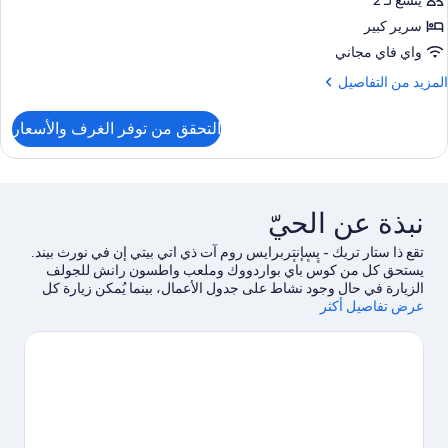
يتّسع لـ 2
رفة
زدوجة
سرير كبير
ميزة
واي فاي مجاني
لمزيد
المزيد من التفاصيل
ن
لتفاصيل
التحقق من توفر الغرف والأسعار
ن
رفة
زدوجة
ميزة
نبذة عن الحيّ
تقع ذا ستار تريك - يٕسٕإنتٕربرايس روم آت ذي اتي بيتي إن في نورث بيند.
يستحق كل من كوس باي بواردووك وملعب واطسون رانش للجولف
الزيارة في حال وجود نشاط على جدول الأعمال، بينما يُمكن زيارة كل
عرض تفاصيل أكثر
من منطقة أوريجون دونز الوطنية للترفيه وSunset Bay State Park لمن
يرغبون في الاستمتاع بالجمال الطبيعي للمنطقة.لا تفوت زيارة كل من
Books by the Bay وCoos Historical & Maritime Museum أيضًا. لا
تفوت فرصة خوض تجارب مثيرة في الهواء الطلق مثل مضمار للمشي/
للدراجات، وركوب الدراجات الجبلية، وجولات بيئية.
تفضل بزيارة أدلتنا
للسفر إلى نورث بيند