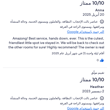
10/10 ممتاز
Anna
20 أبريل 2025
عناصر نالت الإعجاب: ⁦النظافة⁩، و⁦العاملون ومستوى الخدمة⁩، و⁦حالة المنشأة
ومرافقها⁩، و⁦مستوى الراحة في الغرفة⁩
الترجمة باستخدام Google
Amazong! Best service, hands down, ever. This is the cutest,
friendliest little spot ive stayed in. We will be back to check out
the other rooms for sure! Highly recommend! The owner is real
أقام ليلة واحدة (1) في شهر أبريل عام 2025
0
تقييم موثَّق
10/10 ممتاز
Heather
2 ديسمبر 2023
عناصر نالت الإعجاب: ⁦النظافة⁩، و⁦العاملون ومستوى الخدمة⁩، و⁦حالة المنشأة
ومرافقها⁩، و⁦مستوى الراحة في الغرفة⁩
الترجمة باستخدام Google