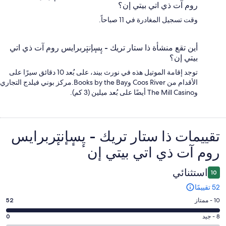
روم آت ذي اتي بيتي إن؟
وقت تسجيل المغادرة في 11 صباحاً.
أين تقع منشأة ذا ستار تريك - يٕسٕإنتٕربرايس روم آت ذي اتي
بيتي إن؟
توجد إقامة الموتيل هذه في نورث بيند، على بُعد 10 دقائق سيرًا على
الأقدام من Coos River وBooks by the Bay.مركز بوني فيلدج التجاري
وThe Mill Casino أيضًا على بُعد ميلين (3 كم).
التقييمات
تقييمات ⁦ذا ستار تريك - يٕسٕإنتٕربرايس
روم آت ذي اتي بيتي إن⁩
استثنائي
10
52 تقييمًا
درجة
10 - ممتاز
52
التصنيف
درجة
8 - جيد
0
10