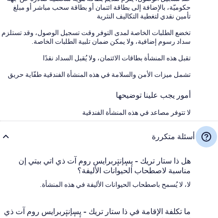
حكوميّة، بالإضافة إلى بطاقة ائتمان أو بطاقة سحب مباشر أو مبلغ
تأمين نقدي لتغطية التكاليف النثرية
تخضع الطلبات الخاصة لمدى التوفر وقت تسجيل الوصول، وقد تستلزم
سداد رسوم إضافية، ولا يمكن ضمان تلبية الطلبات الخاصة.
تقبل هذه المنشأة بطاقات الائتمان، ولا يُقبل السداد نقدًا
تشمل ميزات الأمن والسلامة في هذه المنشأة الفندقية طفّاية حريق
أمور يجب علينا توضيحها
لا تتوفر مصاعد في هذه المنشأة الفندقية
أسئلة متكررة
هل ذا ستار تريك - يٕسٕإنتٕربرايس روم آت ذي اتي بيتي إن
مناسبة لاصطحاب الحيوانات الأليفة؟
لا، لا يُسمح باصطحاب الحيوانات الأليفة في هذه المنشأة.
ما تكلفة الإقامة في ذا ستار تريك - يٕسٕإنتٕربرايس روم آت ذي