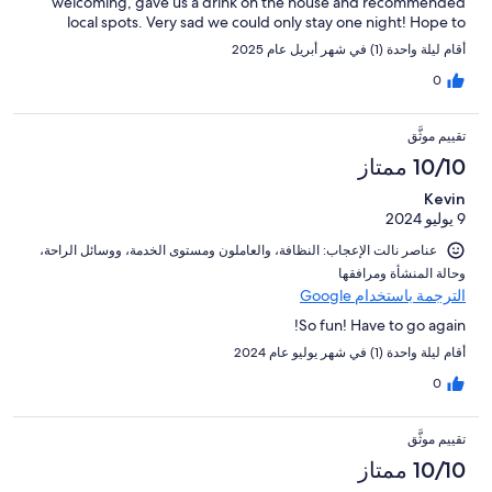
welcoming, gave us a drink on the house and recommended
local spots. Very sad we could only stay one night! Hope to
come back again soon.
أقام ليلة واحدة (1) في شهر أبريل عام 2025
0
تقييم موثَّق
10/10 ممتاز
Kevin
9 يوليو 2024
عناصر نالت الإعجاب: ⁦النظافة⁩، و⁦العاملون ومستوى الخدمة⁩، و⁦وسائل الراحة⁩،
و⁦حالة المنشأة ومرافقها⁩
الترجمة باستخدام Google
So fun! Have to go again!
أقام ليلة واحدة (1) في شهر يوليو عام 2024
0
تقييم موثَّق
10/10 ممتاز