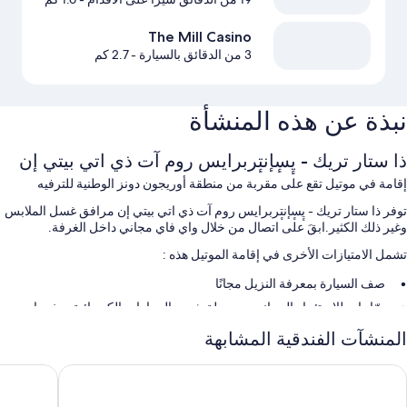
The Mill Casino
3 من الدقائق بالسيارة
- 2.7 كم
نبذة عن هذه المنشأة
ذا ستار تريك - يٕسٕإنتٕربرايس روم آت ذي اتي بيتي إن
إقامة في موتيل تقع على مقربة من منطقة أوريجون دونز الوطنية للترفيه
توفر ذا ستار تريك - يٕسٕإنتٕربرايس روم آت ذي اتي بيتي إن مرافق غسل الملابس
وغير ذلك الكثير.ابقَ على اتصال من خلال واي فاي مجاني داخل الغرفة.
تشمل الامتيازات الأخرى في إقامة الموتيل هذه :
صف السيارة بمعرفة النزيل مجانًا
درّاجات للاستئجار المجاني، ومحطة شحن السيارات الكهربائية، وخدمات
الاستعلامات والإرشاد
المنشآت الفندقية المشابهة
محمية طبيعية
دج ووتر إن آند سويتس، آن أسيند كوليكشن هوتل
كواليتي إ
سمات الغرفة