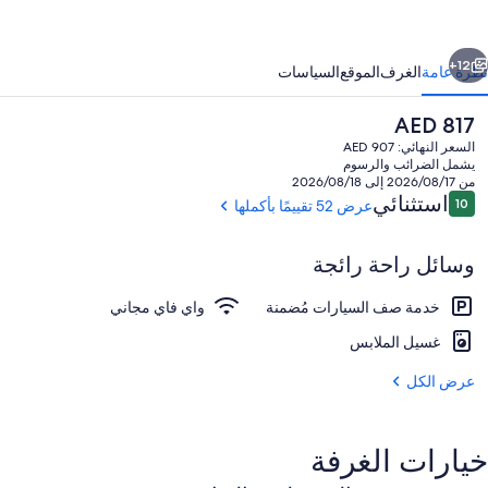
ٕسٕإنتٕربرايس
وم
ابق
التالي
ت
12+
نظرة عامة
الغرف
الموقع
السياسات
ي
السعر
AED 817
تي
الحالي
السعر النهائي: AED 907
يتي
هو
يشمل الضرائب والرسوم
AED
من 2026/08/17 إلى 2026/08/18
ن
817
التقييمات
استثنائي
10
عرض 52 تقييمًا بأكملها
10 من 10
وسائل راحة رائجة
المنشأة من الخارج
خدمة صف السيارات مُضمنة
واي فاي مجاني
غسيل الملابس
عرض الكل
خيارات الغرفة