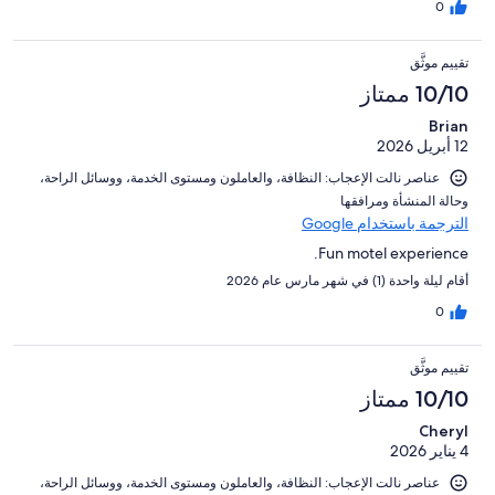
0
تقييم موثَّق
10/10 ممتاز
Brian
12 أبريل 2026
عناصر نالت الإعجاب: ⁦النظافة⁩، و⁦العاملون ومستوى الخدمة⁩، و⁦وسائل الراحة⁩،
و⁦حالة المنشأة ومرافقها⁩
الترجمة باستخدام Google
Fun motel experience.
أقام ليلة واحدة (1) في شهر مارس عام 2026
0
تقييم موثَّق
10/10 ممتاز
Cheryl
4 يناير 2026
عناصر نالت الإعجاب: ⁦النظافة⁩، و⁦العاملون ومستوى الخدمة⁩، و⁦وسائل الراحة⁩،