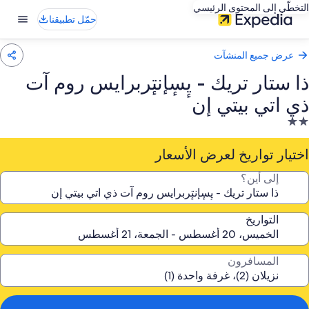
التخطّي إلى المحتوى الرئيسي
حمّل تطبيقنا
عرض جميع المنشآت
ذا ستار تريك - يٕسٕإنتٕربرايس روم آت
ذي اتي بيتي إن
نشأة
ندقية
صنفة
اختيار تواريخ لعرض الأسعار
نجمتين
إلى أين؟
2.
التواريخ
المسافرون