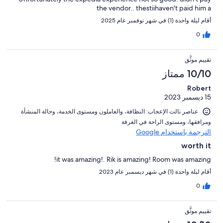
the vendor.. thestiihaven't paid him a
أقام ليلة واحدة (1) في شهر نوفمبر عام 2025
0
تقييم موثَّق
10/10 ممتاز
Robert
15 ديسمبر 2023
عناصر نالت الإعجاب: ⁦النظافة⁩، و⁦العاملون ومستوى الخدمة⁩، و⁦حالة المنشأة
ومرافقها⁩، و⁦مستوى الراحة في الغرفة⁩
الترجمة باستخدام Google
worth it
it was amazing!. Rik is amazing! Room was amazing!
أقام ليلة واحدة (1) في شهر ديسمبر عام 2023
0
تقييم موثَّق