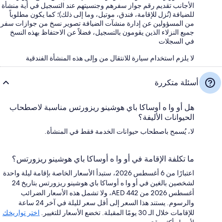
الأجانب تقديم رقم جواز سفرهم وجنسيتهم عند التسجيل في أية منشأة
للضيافة (نُزل للإقامة، فندق، موتيل، وما إلى ذلك)؛ كما يكون مطلوباً
من المسؤولين عن إدارة منشآت الضيافة تصوير نسخ من جوازات سفر
جميع النزلاء الذين يقومون بالتسجيل، فضلاً عن الاحتفاظ بهذه النسخ
في السجلات
لا يلزم استخدام سيارة للانتقال من وإلى هذه المنشأة الفندقية
أسئلة متكررة
هل أو وا ه أوساكا باي هوشينو ريزورتس مناسبة لاصطحاب
الحيوانات الأليفة؟
لا، يُسمح باصطحاب حيوانات الخدمة فقط في المنشأة.
ما تكلفة الإقامة في أو وا ه أوساكا باي هوشينو ريزورتس؟
اعتبارًا من 6 أغسطس 2026، ستبدأ الأسعار الخاصة بإقامة ليلة واحدة
لشخصين بالغين في أو وا ه أوساكا باي هوشينو ريزورتس بتاريخ 24
أغسطس 2026 من AED 442، ولا تشمل هذه الأسعار الضرائب
والرسوم. يستند هذا السعر إلى أقل سعر لليلة في آخر 24 ساعة
للإقامات خلال الـ 30 يومًا المقبلة. تخضع الأسعار للتغيير.
اختر تواريخك