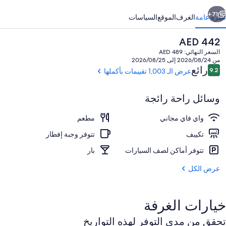
وشينو
ابق
التالي
يزورتس
71+
نظرة عامة
الغرف
الموقع
السياسات
السعر
AED 442
الحالي
السعر النهائي: AED 489
هو
من 2026/08/24 إلى 2026/08/25
AED
التقييمات
رائع
9.2
عرض الـ 1,003 تقييمات بأكملها
9.2 من 10
442
وسائل راحة رائجة
واي فاي مجاني
مطعم
ألحفة محشوة بالريش ومكتب ومكواة/لوح كي
تكييف
تتوفر وجبة إفطار
تتوفر أماكن لصف السيارات
بار
عرض الكل
خيارات الغرفة
تحقق من مدى التوفر لهذه التواريخ