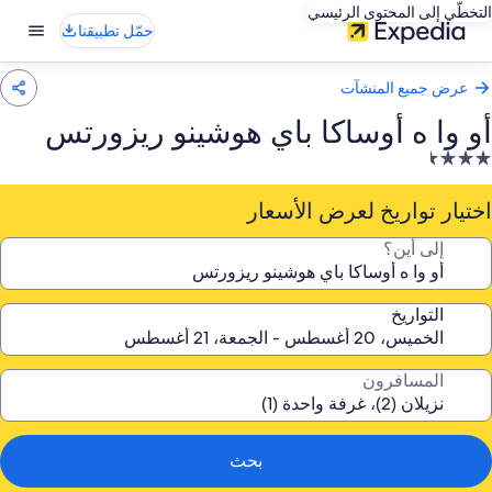
التخطّي إلى المحتوى الرئيسي
حمّل تطبيقنا
عرض جميع المنشآت
أو وا ه أوساكا باي هوشينو ريزورتس
نشأة
ندقية
صنفة
اختيار تواريخ لعرض الأسعار
ـ
إلى أين؟
3.
جمة
التواريخ
المسافرون
بحث