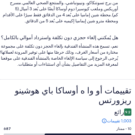
من برج تسوتنكاكو، ونيبونباشي، والمنتجع الصحي العالمي.مسرح
أوريكس وملعب كيوسيرا دوم أوساكا أيضًا على بُعد 3 أميال (5
كم).محطة شين إماميا على بُعد 4 من الدقائق فقط سيرًا على الأقدام
ومحطة مترو شين إيماميا إكيميه على بُعد 5 من الدقائق.
هل يُمكنني إلغاء حجزي دون تكلفة واسترداد أموالي بالكامل؟
نعم، تسمح هذه المنشأة الفندقية بإلغاء الحجز دون تكلفة على مجموعة
مختارة من أسعار الغرف، وذلك حرصًا منها على توفير المرونة لعملائها!
يُرجى الرجوع إلى سياسة الإلغاء الخاصة بالمنشأة الفندقية على موقعنا
لمعرفة المزيد من التفاصيل بشأن أي استثناءات أو متطلبات.
التقييمات
تقييمات ⁦أو وا ه أوساكا باي هوشينو
ريزورتس⁩
رائع
9.2
1,003 تقييمات
درجة
10 - ممتاز
687