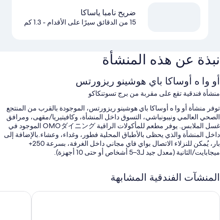
ضريح نامبا ياساكا
15 من الدقائق سيرًا على الأقدام
- 1.3 كم
نبذة عن هذه المنشأة
أو وا ه أوساكا باي هوشينو ريزورتس
منشأة فندقية تقع على مقربة من برج تسوتنكاكو
توفر منشأة أو وا ه أوساكا باي هوشينو ريزورتس، الموجودة بالقرب من المنتجع
الصحي العالمي ونيبونباشي، التسوق داخل المنشأة، وكافيتيريا/مقهى، ومرافق
غسل الملابس. يوفر مطعم للمأكولات الراقية OMOダイニング الموجود في
داخل المنشأة والذي يحظى بالأطباق المحلية فطور، وغداء، وعشاء.بالإضافة إلى
بار، يُمكن للنزلاء الاتصال بواي فاي مجاني داخل الغرفة، بسرعة 250+
ميجابايت/الثانية (معدل جيد لـ3–5 أشخاص أو حتى 10 أجهزة).
تشمل الامتيازات الإضافية:
المنشآت الفندقية المشابهة
بوفيه فطور (برسوم إضافية)، وحافلة للتوصيل من وإلى مدينة الملاهي،
وصف السيارة بمعرفة النزيل (بتكلفة إضافية)
و و ك نيساي أيربورت باي هوشينو ريزورتس
هوتل هانكي
محطة شحن السيارات الكهربائية، وسرعة إنهاء إجراءات الوصول، وآلة بيع
ذاتي