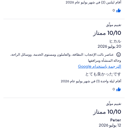
أقام ليلتين (2) في شهر يوليو عام 2026
0
تقييم موثَّق
10/10 ممتاز
ヒカル
20 يوليو 2026
عناصر نالت الإعجاب: ⁦النظافة⁩، و⁦العاملون ومستوى الخدمة⁩، و⁦وسائل الراحة⁩،
و⁦حالة المنشأة ومرافقها⁩
الترجمة باستخدام Google
とても良かったです
أقام ليلة واحدة (1) في شهر يوليو عام 2026
0
تقييم موثَّق
10/10 ممتاز
Peter
12 يوليو 2026