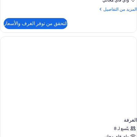
واي فاي مجاني
لمزيد
المزيد من التفاصيل
ن
لتفاصيل
التحقق من توفر الغرف والأسعار
ن
Corne
twi
roo
No
smokin
الغرفة
يتّسع لـ 8
واي فاي مجاني