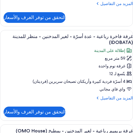
لمزيد
المزيد من التفاصيل
ن
لتفاصيل
التحقق من توفر الغرف والأسعار
ن
رفة
يلوكس
ستعراض
ألحفة محشوة بالريش ومكتب ومكواة/لوح كي
4
سريرين
غرفة فاخرة رباعية - عدة أسرّة - لغير المدخنين - منظر للمدينة
ميع
نفصلين
(IDOBATA)
ور
إطلالة على المدينة
رفة
59 متر مربع
اخرة
غرفة نوم واحدة
باعية
يتّسع لـ 12
دة
4 أسرّة فردية كبيرة‫‬ وأريكتان تصبحان سريرين (فرديتان)
سرّة
واي فاي مجاني
لمزيد
المزيد من التفاصيل
غير
ن
لمدخنين
لتفاصيل
التحقق من توفر الغرف والأسعار
ن
رفة
نظر
اخرة
ستعراض
ألحفة محشوة بالريش ومكتب ومكواة/لوح كي
لمدينة
4
باعية
غرفة بريميم رباعية - لغير المدخنين - بمطبخ (OMO House)