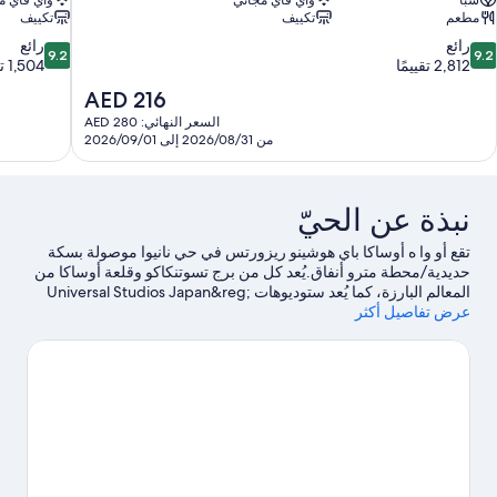
سبا
واي فاي مجاني
واي فاي م
مطعم
تكييف
تكييف
9.2
9.
رائع
رائع
9.2
9.2
ن
من
2,812 تقييمًا
1,504 تقييمات
10،
10،
السعر
AED 216
ائع،
رائع،
الحالي
السعر النهائي: AED 280
1,504
2,81
هو
من 2026/08/31 إلى 2026/09/01
قييمًا
تقييمات
AED
216
نبذة عن الحيّ
تقع أو وا ه أوساكا باي هوشينو ريزورتس في حي نانيوا موصولة بسكة
حديدية/محطة مترو أنفاق.يُعد كل من برج تسوتنكاكو وقلعة أوساكا من
المعالم البارزة، كما يُعد ستوديوهات Universal Studios Japan&reg;‎
عرض تفاصيل أكثر
من مناطق الجذب الشهيرة.هل ترغب في الاستمتاع بحضور حدث أو
مشاهدة مباراة في المدينة؟ شاهد ما يجري في ملعب كيوسيرا دوم
أوساكا.
تفضل بزيارة أدلتنا للسفر إلى أوساكا