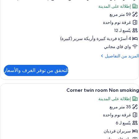
ميع
(IDOBAT
إطلالة على المدينة
دة
ور
سرّة
59 متر مربع
رفة
ريميم
غرفة نوم واحدة
غير
باعية
لمدخنين
يتّسع لـ 12
4 أسرّة فردية كبيرة‫‬ وأريكة سرير (كبيرة)
نظر
غير
واي فاي مجاني
لمدينة
لمدخنين
(IDOBA
لمزيد
المزيد من التفاصيل
ن
مطبخ
لتفاصيل
التحقق من توفر الغرف والأسعار
(OMO
ن
رفة
House
ريميم
ستعراض
ألحفة محشوة بالريش ومكتب ومكواة/لوح كي
4
باعية
Corner twin room Non smoking
ميع
إطلالة على المدينة
غير
ور
لمدخنين
35 متر مربع
Corne
twi
غرفة نوم واحدة
مطبخ
roo
(OMO
يتّسع لـ 6
House
No
سريران فرديان
smokin