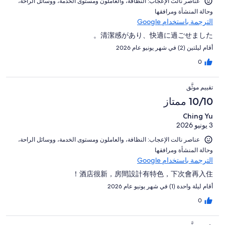
عناصر نالت الإعجاب: ⁦النظافة⁩، و⁦العاملون ومستوى الخدمة⁩، و⁦وسائل الراحة⁩،
و⁦حالة المنشأة ومرافقها⁩
الترجمة باستخدام Google
清潔感があり、快適に過ごせました。
أقام ليلتين (2) في شهر يونيو عام 2026
0
تقييم موثَّق
10/10 ممتاز
Ching Yu
3 يونيو 2026
عناصر نالت الإعجاب: ⁦النظافة⁩، و⁦العاملون ومستوى الخدمة⁩، و⁦وسائل الراحة⁩،
و⁦حالة المنشأة ومرافقها⁩
الترجمة باستخدام Google
酒店很新，房間設計有特色，下次會再入住！
أقام ليلة واحدة (1) في شهر يونيو عام 2026
0