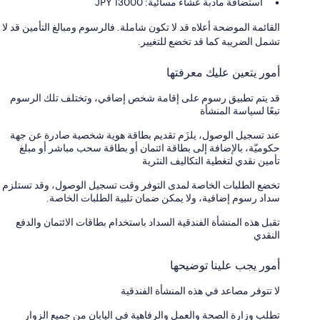
استضافة مأدبة عشاء مسائية: JPY 13000
القائمة الموضحة أعلاه قد لا تكون شاملة. فالرسوم ومبالغ التأمين قد لا
تشمل الضريبة كما قد تخضع للتغيير.
أمور يتعين عليك معرفتها
قد يتم تطبيق رسوم على إقامة شخص إضافي، وتختلف تلك الرسوم
تبعًا لسياسة المنشأة
عند تسجيل الوصول، يلزَم تقديم بطاقة هوية شخصية صادرة عن جهة
حكوميّة، بالإضافة إلى بطاقة ائتمان أو بطاقة سحب مباشر أو مبلغ
تأمين نقدي لتغطية التكاليف النثرية
تخضع الطلبات الخاصة لمدى التوفر وقت تسجيل الوصول، وقد تستلزم
سداد رسوم إضافية، ولا يمكن ضمان تلبية الطلبات الخاصة.
تقبل هذه المنشأة الفندقية السداد باستخدام بطاقات الائتمان والدفع
النقدي
أمور يجب علينا توضيحها
لا تتوفر مصاعد في هذه المنشأة الفندقية
تطلب وزارة الصحة والعمل والرفاهية في اليابان من جميع الزوار