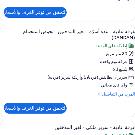
ن
غير
لتفاصيل
التحقق من توفر الغرف والأسعار
لمدخنين
ن
رفة
ادية
ستعراض
ألحفة محشوة بالريش ومكتب ومكواة/لوح كي
نظر
5
اثنين
غرفة عادية - عدة أسرّة - لغير المدخنين - بحوض استحمام
ميع
لمدينة
(DANDAN)
دة
ور
إطلالة على المدينة
سرّة
رفة
30 متر مربع
ادية
غير
غرفة نوم واحدة
لمدخنين
دة
يتّسع لـ 6
نظر
سرّة
سريران بطابقين (فرديان)‫‬ وأريكة سرير (فردية)
لمدينة
واي فاي مجاني
غير
لمزيد
المزيد من التفاصيل
لمدخنين
ن
لتفاصيل
التحقق من توفر الغرف والأسعار
ن
حوض
رفة
ستحمام
ادية
ستعراض
ألحفة محشوة بالريش ومكتب ومكواة/لوح كي
(DANDA
4
غرفة عادية - سرير ملكي - لغير المدخنين
ميع
دة