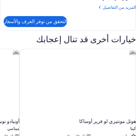
لمزيد
المزيد من التفاصيل
ن
لتفاصيل
التحقق من توفر الغرف والأسعار
ن
لغرفة
خيارات أخرى قد تنال إعجابك
وتل مونتيري لو فرير أوساكا
أونيادو نونو
إعلان
إعلان
هوتل مونتيري لو فرير أوساكا
أونيادو نونو
كيتا
مينامي