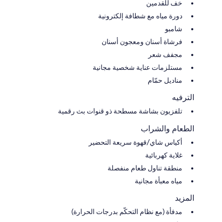
خف للقدمين
دورة مياه مع شطافة إلكترونية
شامبو
فرشاة أسنان ومعجون أسنان
مجفف شعر
مستلزمات عناية شخصية مجانية
مناديل حمّام
الترفيه
تلفزيون بشاشة مسطحة ذو قنوات بث رقمية
الطعام والشراب
أكياس شاي/قهوة سريعة التحضير
غلاية كهربائية
منطقة تناول طعام منفصلة
مياه معبأة مجانية
المزيد
مدفأة (مع نظام التحكّم بدرجات الحرارة)