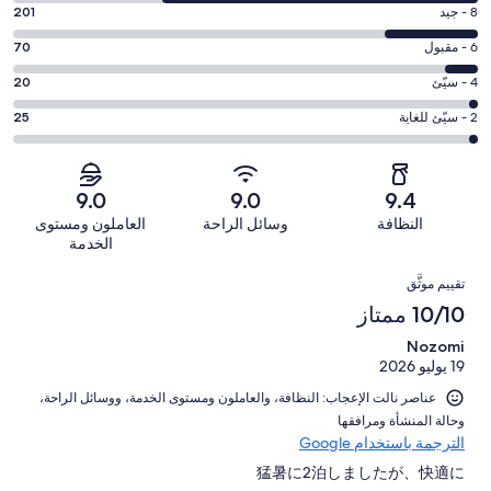
التصنيف
درجة
8 - جيد
201
10
التصنيف
-
درجة
6 - مقبول
70
8
ممتاز.
التصنيف
-
درجة
4 - سيّئ
20
687
6
جيد.
التصنيف
من
-
درجة
2 - سيّئ للغاية
25
201
4
أصل
مقبول.
التصنيف
من
-
1003
70
2
أصل
سيّئ.
من
من
-
1003
9.0
9.0
9.4
20
تقييمات
أصل
سيّئ
من
من
النظافة
وسائل الراحة
العاملون ومستوى
النزلاء
1003
للغاية.
تقييمات
أصل
الخدمة
من
25
النزلاء
1003
التقييمات
تقييمات
من
تقييم موثَّق
من
النزلاء
أصل
10/10 ممتاز
تقييمات
1003
النزلاء
Nozomi
من
19 يوليو 2026
تقييمات
النزلاء
عناصر نالت الإعجاب: ⁦النظافة⁩، و⁦العاملون ومستوى الخدمة⁩، و⁦وسائل الراحة⁩،
و⁦حالة المنشأة ومرافقها⁩
الترجمة باستخدام Google
猛暑に2泊しましたが、快適に