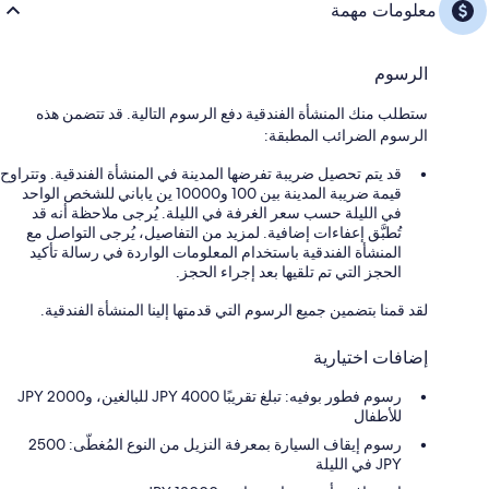
معلومات مهمة
الرسوم
ستطلب منك المنشأة الفندقية دفع الرسوم التالية. قد تتضمن هذه
الرسوم الضرائب المطبقة:
قد يتم تحصيل ضريبة تفرضها المدينة في المنشأة الفندقية. وتتراوح
قيمة ضريبة المدينة بين 100 و10000 ين ياباني للشخص الواحد
في الليلة حسب سعر الغرفة في الليلة. يُرجى ملاحظة أنه قد
تُطبَّق إعفاءات إضافية. لمزيد من التفاصيل، يُرجى التواصل مع
المنشأة الفندقية باستخدام المعلومات الواردة في رسالة تأكيد
الحجز التي تم تلقيها بعد إجراء الحجز.
لقد قمنا بتضمين جميع الرسوم التي قدمتها إلينا المنشأة الفندقية.
إضافات اختيارية
رسوم فطور بوفيه: تبلغ تقريبًا JPY 4000 للبالغين، وJPY 2000
للأطفال
رسوم إيقاف السيارة بمعرفة النزيل من النوع المُغطّى: 2500
JPY في الليلة