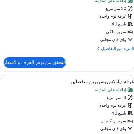
إطلالة على المدينة
سرّة
ور
30 متر مربع
رفة
غير
ادية
غرفة نوم واحدة
لمدخنين
يتّسع لـ 4
حوض
رير
سرير ملكي
ستحمام
لكي
واي فاي مجاني
(DANDA
لمزيد
المزيد من التفاصيل
غير
ن
لمدخنين
لتفاصيل
التحقق من توفر الغرف والأسعار
ن
رفة
ادية
ستعراض
ألحفة محشوة بالريش ومكتب ومكواة/لوح كي
3
غرفة ديلوكس بسريرين منفصلين
ميع
رير
إطلالة على المدينة
لكي
ور
51 متر مربع
رفة
غير
يلوكس
غرفة نوم واحدة
لمدخنين
سريرين
يتّسع لـ 4
نفصلين
سريران كبيران
واي فاي مجاني