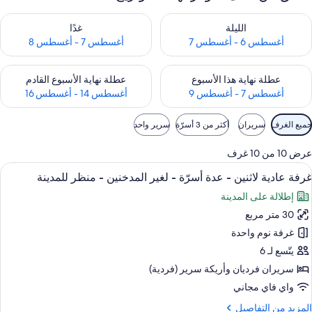
حقق من مدى التوفر لليلة للفترة أغسطس 6 - أغسطس 7
تحقق من مدى التوفر لغد للفترة أغسطس 7 
الليلة
غدًا
أغسطس 6 - أغسطس 7
أغسطس 7 - أغسطس 8
حقق من مدى التوفر لعطلة نهاية هذا الأسبوع للفترة أغسطس 7 - أغسطس 9
تحقق من مدى التوفر لعطلة نهاية الأسبوع
عطلة نهاية هذا الأسبوع
عطلة نهاية الأسبوع القادم
أغسطس 7 - أغسطس 9
أغسطس 14 - أغسطس 16
وامل
جميع الغرف
سريران
أكثر من 3 أسرّة
سرير واحد
لتصفية
لمتاحة
عرض 10 من 10 غرف
لغرف
ستعراض
ألحفة محشوة بالريش ومكتب ومكواة/لوح كي
3
غرفة عادية لاثنين - عدة أسرّة - لغير المدخنين - منظر للمدينة
ميع
إطلالة على المدينة
ور
30 متر مربع
رفة
ادية
غرفة نوم واحدة
اثنين
يتّسع لـ 6
سريران فرديان‫‬ وأريكة سرير (فردية)
دة
واي فاي مجاني
سرّة
لمزيد
المزيد من التفاصيل