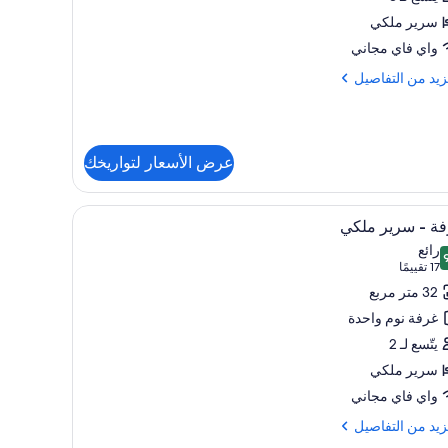
سرير ملكي
ير
واي فاي مجاني
كي
زيد
زيد من التفاصيل
رفة
فاصيل
ة
عرض الأسعار لتواريخك
مير
ر
تعراض
ألحفة محشوة بالريش وخزنة داخل الغرفة ومكتب و
ي
5
ة - سرير ملكي
يع
رائع
فة
ر
 من 10
(17
17 تقييمًا
فة
تقييمًا)
32 متر مربع
غرفة نوم واحدة
ير
يتّسع لـ 2
كي
سرير ملكي
واي فاي مجاني
زيد
زيد من التفاصيل