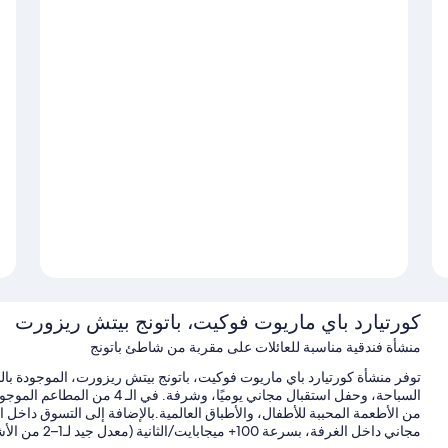
كورتيارد باي ماريوت فوكيت، باتونج بيتش ريزورت
منشأة فندقية مناسبة للعائلات على مقربة من شاطئ باتونج
السباحة، وحفل استقبال مجاني يومي
مجاني داخل الغرفة، بسرعة 100+ ميجابايت/الثانية (معدل جيد لـ1–2 من الأشخاص أو حتى 6 أجهزة).