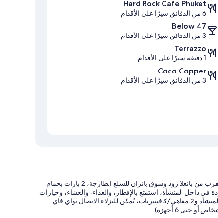
Hard Rock Cafe Phuket
6 من الدقائق سيرًا على الأقدام
Below 47
3 من الدقائق سيرًا على الأقدام
Terrazzo
1 دقيقة سيرًا على الأقدام
Coco Copper
3 من الدقائق سيرًا على الأقدام
توفر منشأة كورتيارد باي ماريوت فوكيت، باتونج بيتش ريزورت، الموجودة بالقرب من بانغلا رود وسوق بانزان للسلع الطازجة، 2 بارات بحمام
ًا، وشرفة. في الـ 4 من المطاعم الموجودة في داخل المنشأة، استمتع بالإفطار، والغداء، والعشاء، وخيارات
من الأطعمة المحببة للأطفال، والأطباق العالمية.بالإضافة إلى التسوق داخل المنشأة و2 مقاهي/كافيتيريات، يُمكن للنزلاء الاتصال بواي فاي