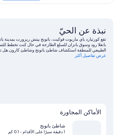
جناح
عائلي
-
سرير
مزدوج
نبذة عن الحيّ
تقع كورتيارد باي ماريوت فوكيت، باتونج بيتش ريزورت بمدينة ب
بانغلا رود وسوق بانزان للسلع الطازجة في حال كنت تخطط للتسوق
عرض تفاصيل أكثر
Phuket.يُقدم كل من ركوب قوارب التجديف والغوص بأنبوب الت
الاستمتاع بخوض تجارب مثيرة من خلال إمكانية ركوب الخيل في 
الأماكن المجاورة
شاطئ باتونج
1 دقيقة سيرًا على الأقدام
- 0.1 كم