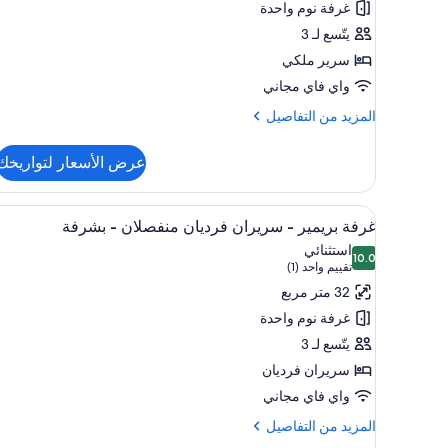
غرفة نوم واحدة
-
يتّسع لـ 3
سرير
سرير ملكي
ملكي
واي فاي مجاني
المزيد
المزيد من التفاصيل
من
التفاصيل
عرض الأسعار لتواريخك
عن
غرفة
بريمير
استعراض
ألحفة محشوة بالريش وخزنة داخل 
6
-
غرفة بريمير - سريران فرديان منفصلان - بشرفة
جميع
سرير
استثنائي
10.0
ملكي
صور
10.0 من 10
(تقييم
تقييم واحد (1)
غرفة
واحد
32 متر مربع
بريمير
(1))
غرفة نوم واحدة
-
يتّسع لـ 3
سريران
سريران فرديان
فرديان
واي فاي مجاني
منفصلان
-
المزيد
المزيد من التفاصيل
من
بشرفة