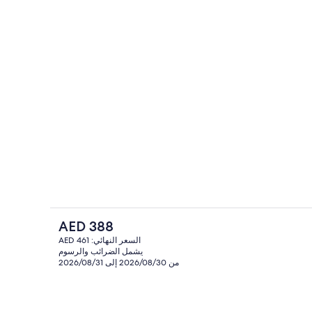
منصة إجراءات تسجيل الوصول/المغادرة
الفندقية
السعر
AED 388
الحالي
السعر النهائي: AED 461
هو
يشمل الضرائب والرسوم
بالقرب من الشاطئ، رمال بيضاء، مناشف 
AED
من 2026/08/30 إلى 2026/08/31
388