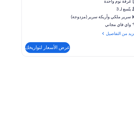
صلان
غرفة نوم واحدة
اح
فيذي
يتّسع لـ 3
ظر
سبح
سرير ملكي‫‬ وأريكة سرير (مزدوجة)
ير
واي فاي مجاني
كي
زيد
زيد من التفاصيل
كة
فاصيل
عرض الأسعار لتواريخك
ير
ح
يذي
ر
ي
كة
ر