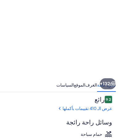
بيتش
ريزورت
132+
نظرة عامة
الغرف
الموقع
السياسات
التقييمات
رائع
9.2
9.2 من 10
عرض الـ 410 تقييمات بأكملها
وسائل راحة رائجة
حمام سباحة