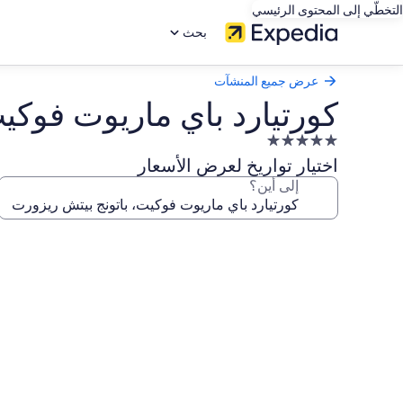
التخطّي إلى المحتوى الرئيسي
بحث
عرض جميع المنشآت
كورتيارد باي ماريوت فوكي
منشأة
فندقية
اختيار تواريخ لعرض الأسعار
مصنفة
إلى أين؟
بـ
5.0
معرض
نجوم
صور
كورتيارد
باي
ماريوت
فوكيت،
باتونج