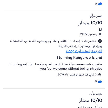
0
تقييم موثَّق
10/10 ممتاز
M
10 ديسمبر 2019
عناصر نالت الإعجاب: ⁦النظافة⁩، و⁦العاملون ومستوى الخدمة⁩، و⁦حالة المنشأة
ومرافقها⁩، و⁦مستوى الراحة في الغرفة⁩
الترجمة باستخدام Google
Stunning Kangaroo Island
Stunning setting, lovely apartment, friendly owners who made
you feel welcome without being intrusive
أقام 3 ليالٍ في شهر نوفمبر عام 2019
0
تقييم موثَّق
10/10 ممتاز
مسافر هويته مُثبتة