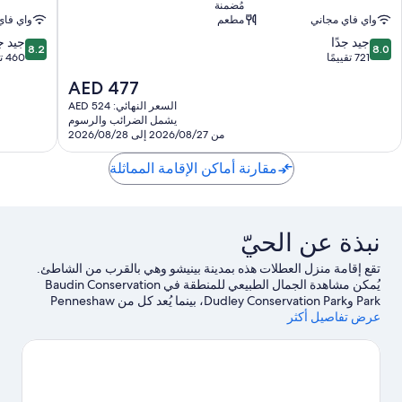
مُضمنة
nneshaw
Kingscote
واي فاي مجاني
مطعم
واي فاي
8.2
8.0
جيد جدًا
جيد جد
8.2
8.0
من
من
721 تقييمًا
460 تقييمًا
10،
10،
السعر
AED 477
جيد
جيد
الحالي
جدًا،
جدًا،
السعر النهائي: AED 524
هو
يشمل الضرائب والرسوم
460
721
AED
من 2026/08/27 إلى 2026/08/28
تقييمًا
تقييمًا
477
مقارنة أماكن الإقامة المماثلة
نبذة عن الحيّ
تقع إقامة منزل العطلات هذه بمدينة بينيشو وهي بالقرب من الشاطئ.
يُمكن مشاهدة الجمال الطبيعي للمنطقة في Baudin Conservation
Park وDudley Conservation Park، بينما يُعد كل من Penneshaw
عرض تفاصيل أكثر
Maritime & Folk Museum وCawthorne Cottage من أبرز المعالم
الثقافية.لا تفوت زيارة كل من بركة كينجسكوت تيدال وIsland Beehive
أيضًا. اكتشف المغامرات المائية في المنطقة من خلال جولات بالقارب
القريبة، أو يُمكنك الاستمتاع بأنشطة الهواء الطلق الرائعة من خلال
جولات بيئية ومضمار للمشي/ للدراجات.
تفضل بزيارة أدلتنا للسفر إلى
بينيشو