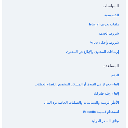
ا
c
السياسات
h
ل
P
الخصوصية
e
t
ملفات تعريف الارتباط
F
r
شروط الخدمة
i
e
شروط وأحكام Vrbo
n
إرشادات المحتوى والإبلاغ عن المحتوى
d
l
y
المساعدة
الدعم
إلغاء حجزك في الفندق أو المسكن المخصص لقضاء العطلات
إلغاء رحلة طيرانك
الأطُر الزمنية والسياسات والعمليات الخاصة برد المال
استخدام قسيمة Expedia
وثائق السفر الدولية