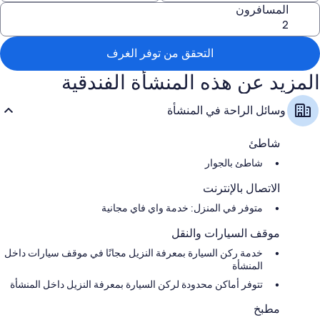
المسافرون
المدروسة مثل تكييف، إلى جانب وسائل راحة مثل إنترنت لاسلكي مجاناً
وبتجهيزات عازلة للصوت.
تشمل وسائل الراحة الأخرى:
التحقق من توفر الغرف
حمامات مزودة بتجهيزات دش وأحواض استحمام أو حجيرات دش
المزيد عن هذه المنشأة الفندقية
تلفزيونات بشاشة مسطحة مزودة بمشغلات دي في دي
ساحات خاصة، ودواليب/خزائن ملابس، ومطابخ
وسائل الراحة في المنشأة
شاطئ
شاطئ بالجوار
الاتصال بالإنترنت
متوفر في المنزل: خدمة واي فاي مجانية
موقف السيارات والنقل
خدمة ركن السيارة بمعرفة النزيل مجانًا في موقف سيارات داخل
المنشأة
تتوفر أماكن محدودة لركن السيارة بمعرفة النزيل داخل المنشأة
مطبخ