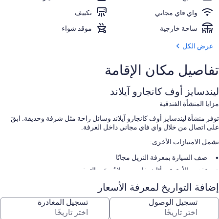
واي فاي مجاني
تكييف
ساحة خارجية
موقد شواء
عرض الكل
تفاصيل مكان الإقامة
ليندسايز أوف كانجارو آيلاند
مزايا المنشأة الفندقية
توفر منشأة ليندسايز أوف كانجارو آيلاند وسائل راحة مثل شرفة وحديقة. ابقَ
على اتصال من خلال واي فاي مجاني داخل الغرفة.
تشمل الامتيازات الأخرى:
صف السيارة بمعرفة النزيل مجانًا
تخزين الأمتعة، وأثاث خارجي، ولا يُسمَح بالتدخين
شوايات فحم
إضافة التواريخ لمعرفة الأسعار
سمات الغرفة
تسجيل الوصول
تسجيل المغادرة
تقدم جميع غرف النزلاء في منِشأة ليندسايز أوف كانجارو آيلاند أدق اللمسات