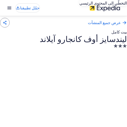
التخطّي إلى المحتوى الرئيسي
حمّل تطبيقنا
عرض جميع المنشآت
بيت كامل
ليندسايز أوف كانجارو آيلاند
نشأة
ندقية
صنفة
ـ
3.
جوم
عرض
ور