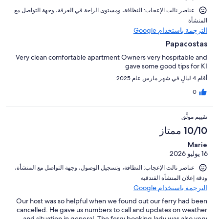
عناصر نالت الإعجاب: ⁦النظافة⁩، و⁦مستوى الراحة في الغرفة⁩، و⁦جهة التواصل مع
المنشأة⁩
الترجمة باستخدام Google
Papacostas
Very clean comfortable apartment Owners very hospitable and
gave some good tips for KI
أقام 4 ليالٍ في شهر مارس عام 2025
0
تقييم موثَّق
10/10 ممتاز
Marie
16 يوليو 2026
عناصر نالت الإعجاب: ⁦النظافة⁩، و⁦تسجيل الوصول⁩، و⁦جهة التواصل مع المنشأة⁩،
و⁦دقة إعلان المنشأة الفندقية⁩
الترجمة باستخدام Google
Our host was so helpful when we found out our ferry had been
cancelled. He gave us numbers to call and updates on weather
and situation in general. The ferry booking lady was also very