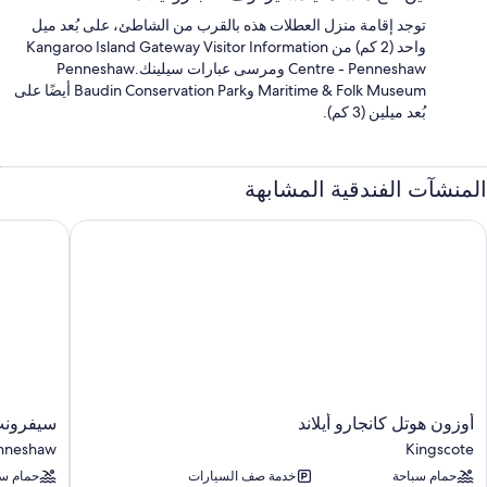
توجد إقامة منزل العطلات هذه بالقرب من الشاطئ، على بُعد ميل
واحد (2 كم) من Kangaroo Island Gateway Visitor Information
Centre - Penneshaw ومرسى عبارات سيلينك.Penneshaw
Maritime & Folk Museum وBaudin Conservation Park أيضًا على
بُعد ميلين (3 كم).
المنشآت الفندقية المشابهة
وزون هوتل كانجارو أيلاند
سيفرونت هو
أوزون
سيفرونت
أوزون هوتل كانجارو أيلاند
سيفرونت 
هوتل
هوتل
nneshaw
Kingscote
كانجارو
كانجارو
حمام سباحة
خدمة صف السيارات
حمام سب
أيلاند
أيلاند