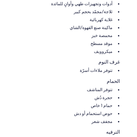
أدوات وتجهيزات طهي وأوانٍ للمائدة
ثلاجة/مجمّد بحجم كبير
غلاية كهربائية
ماكينة صنع القهوة/الشاي
محمصة خبز
موقد مسطح
ميكروويف
غرف النوم
تتوفر ملاءات أسرّة
الحمام
تتوفر المناشف
حجرة دُش
حمام 1 خاص
حوض استحمام أو دش
مجفف شعر
الترفيه