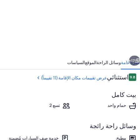
يندسايز
وف
انجارو
يلاند
ابق
التالي
17+
نظرة عامة
وسائل الراحة
الموقع
السياسات
التقييمات
استثنائي
9.8
عرض تقييمات مكان الإقامة (11 تقييماً)
9.8 من 10
بيت كامل
حمام واحد
تسع 2
وسائل راحة رائجة
تفاصيل الفندق من الخارج
مطبخ
خدمة صف السيارات مُضمنة