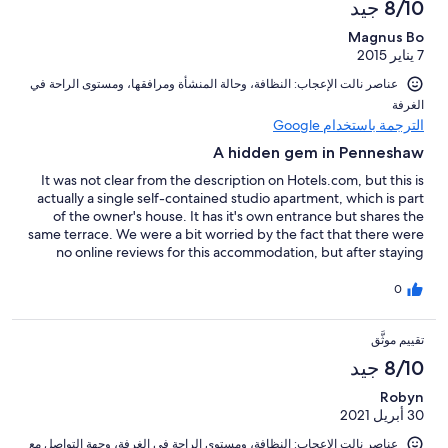
8/10 جيد
Magnus Bo
7 يناير 2015
عناصر نالت الإعجاب: ⁦النظافة⁩، و⁦حالة المنشأة ومرافقها⁩، و⁦مستوى الراحة في
الغرفة⁩
الترجمة باستخدام Google
A hidden gem in Penneshaw
It was not clear from the description on Hotels.com, but this is
actually a single self-contained studio apartment, which is part
of the owner's house. It has it's own entrance but shares the
same terrace. We were a bit worried by the fact that there were
no online reviews for this accommodation, but after staying
there we can assure anyone considering a booking that there is
absolutely nothing to worry about. The apartment is nicely
0
decorated, fully equipped with TV/Stereo/kitchen amenities etc
and is spotlessly clean. It boasts amazing sea views from the
تقييم موثَّق
windows and from the outside terrace. We would really
recommend anyone looking for accommodation in Penneshaw
8/10 جيد
to consider this apartment. The only downside is that
Penneshaw as such is not really an ideal base to explore
Robyn
Kangaroo Island. It is really on one extremity of the island and
30 أبريل 2021
quite far from all the main attraction. Maybe the ideal holiday
عناصر نالت الإعجاب: ⁦النظافة⁩، و⁦مستوى الراحة في الغرفة⁩، و⁦جهة التواصل مع