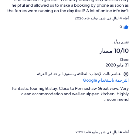
helpful and allowed us to make a booking by phone as soon as
the ferries were running on the day itself! A lot of online info isn't
accurate. We could have flown in and hired a car on the island as
أقام 4 ليالٍ في شهر يوليو عام 2026
an alternative. We learnt that from our host. Contact the host
before your trip. They can give you all the details. Flat is a granny
0
flat that is self equipped and comes with all kinds of different
coffees to boot. The location is 2 mins from the ferry so it's
تقييم موثَّق
about 2 hrs to get to flinders chase. The hosts live next door so
we could get help with anything easily. We loved our stay and
10/10 ممتاز
can recommend to anyone who wants to explore kangaroo
Dee
island.
31 مايو 2020
عناصر نالت الإعجاب: ⁦النظافة⁩ و⁦مستوى الراحة في الغرفة⁩
الترجمة باستخدام Google
Fantastic four night stay. Close to Penneshaw Great view. Very
clean accommodation and well equipped kitchen. Highly
recommend.
أقام 4 ليالٍ في شهر مايو عام 2020