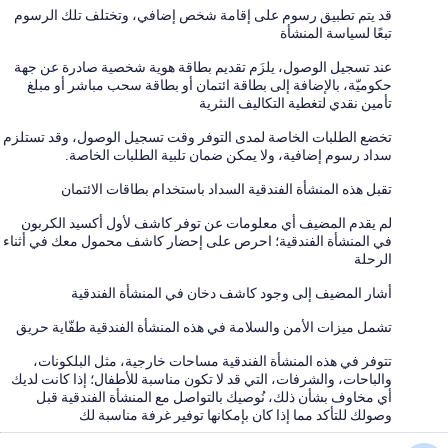
قد يتم تطبيق رسوم على إقامة شخص إضافي، وتختلف تلك الرسوم
تبعًا لسياسة المنشأة
عند تسجيل الوصول، يلزَم تقديم بطاقة هوية شخصية صادرة عن جهة
حكوميّة، بالإضافة إلى بطاقة ائتمان أو بطاقة سحب مباشر أو مبلغ
تأمين نقدي لتغطية التكاليف النثرية
تخضع الطلبات الخاصة لمدى التوفر وقت تسجيل الوصول، وقد تستلزم
سداد رسوم إضافية، ولا يمكن ضمان تلبية الطلبات الخاصة.
تقبل هذه المنشأة الفندقية السداد باستخدام بطاقات الائتمان
لم يقدم المضيف أي معلومات عن توفر كاشف لأول أكسيد الكربون
في المنشأة الفندقية؛ احرص على إحضار كاشف محمول معك في أثناء
الرحلة
أشار المضيف إلى وجود كاشف دخان في المنشأة الفندقية
تشمل ميزات الأمن والسلامة في هذه المنشأة الفندقية طفّاية حريق
تتوفر في هذه المنشأة الفندقية مساحات خارجية، مثل البلكونات،
والباحات، والشرفات، التي قد لا تكون مناسبة للأطفال؛ إذا كانت لديك
أي مخاوف بشأن ذلك، نُوصيك بالتواصل مع المنشأة الفندقية قبل
وصولك للتأكد مما إذا كان بإمكانها توفير غرفة مناسبة لك