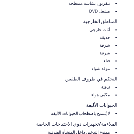
تلفزيون بشاشة مسطحة
مشغل DVD
المناطق الخارجية
أثاث خارجي
حديقة
شرفة
شرفة
فناء
موقد شواء
التحكم في ظروف الطقس
تدفئة
مكيّف هواء
الحيوانات الأليفة
لا يُسمح باصطحاب الحيوانات الأليفة
الملاءمة/تجهيزات ذوي الاحتياجات الخاصة
ممنوع التدخين داخل المنشأة الفندقية