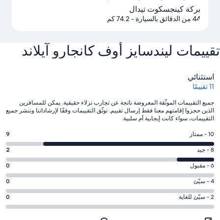
بركة كينجسكوت تيدال
44 من الدقائق بالسيارة
- 74.2 كم
تقييمات ⁦ليندسايز أوف كانجارو آيلاند⁩
التقييمات
استثنائي
11 تقييمًا
جميع التقييمات الموثّقة المعروضة ناتجة عن تجارب نزلاء حقيقية. يمكن للمسافرين
الذين حجزوا إقامتهم معنا فقط إرسال تقييم. نوثّق التقييمات وفقًا لإرشاداتنا وننشر جميع
التقييمات، سواء كانت إيجابية أم سلبية.
درجة
10 - ممتاز
9
التصنيف
درجة
8 - جيد
2
10
التصنيف
-
درجة
6 - مقبول
0
8
ممتاز.
التصنيف
-
درجة
4 - سيّئ
0
9
6
جيد.
التصنيف
من
-
درجة
2 - سيّئ للغاية
0
2
4
أصل
مقبول.
التصنيف
من
-
11
0
2