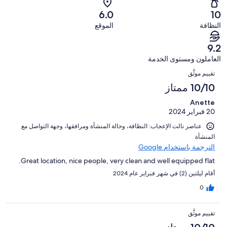
أصل
سيّئ.
من
من
-
11
6.0
10
0
تقييمات
أصل
سيّئ
من
من
النظافة
الموقع
النزلاء
11
للغاية.
تقييمات
أصل
من
0
النزلاء
11
9.2
تقييمات
من
من
العاملون ومستوى الخدمة
النزلاء
أصل
تقييمات
التقييمات
11
تقييم موثَّق
النزلاء
من
10/10 ممتاز
تقييمات
Anette
النزلاء
20 فبراير 2024
عناصر نالت الإعجاب: ⁦النظافة⁩، و⁦حالة المنشأة ومرافقها⁩، و⁦جهة التواصل مع
المنشأة⁩
الترجمة باستخدام Google
Great location, nice people, very clean and well equipped flat.
أقام ليلتين (2) في شهر فبراير عام 2024
0
تقييم موثَّق