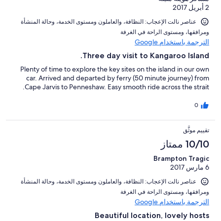
2 أبريل 2017
عناصر نالت الإعجاب: ⁦النظافة⁩، و⁦العاملون ومستوى الخدمة⁩، و⁦حالة المنشأة
ومرافقها⁩، و⁦مستوى الراحة في الغرفة⁩
الترجمة باستخدام Google
Three day visit to Kangaroo Island.
Plenty of time to explore the key sites on the island in our own
car. Arrived and departed by ferry (50 minute journey) from
Cape Jarvis to Penneshaw. Easy smooth ride across the strait.
0
تقييم موثَّق
10/10 ممتاز
Brampton Tragic
6 مارس 2017
عناصر نالت الإعجاب: ⁦النظافة⁩، و⁦العاملون ومستوى الخدمة⁩، و⁦حالة المنشأة
ومرافقها⁩، و⁦مستوى الراحة في الغرفة⁩
الترجمة باستخدام Google
Beautiful location, lovely hosts