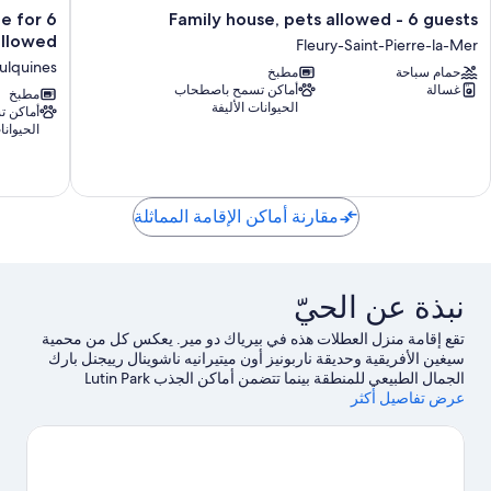
Spacious
Family
e for 6
Family house, pets allowed - 6 guests
family
house,
allowed
Fleury-Saint-Pierre-la-Mer
villa
pets
ulquines
حمام سباحة
مطبخ
in
allowed
غسالة
أماكن تسمح باصطحاب
-
مطبخ
rbonne-
الحيوانات الأليفة
أماكن 
Plage
6
الحيوانا
for
guests
6
Fleury-
people,
Saint-
private
Pierre-
parking,
la-
مقارنة أماكن الإقامة المماثلة
pets
Mer
allowed
ulquines
نبذة عن الحيّ
تقع إقامة منزل العطلات هذه في بيرياك دو مير. يعكس كل من محمية
سيغين الأفريقية وحديقة ناربونيز أون ميتيرانيه ناشوينال رييجنل بارك
الجمال الطبيعي للمنطقة بينما تتضمن أماكن الجذب Lutin Park
عرض تفاصيل أكثر
Carousel و Aquajet Parc Canaima.لا تفوت زيارة كل من Pirat'Parc
وEspace Balneoludique أيضًا.
تفضل بزيارة أدلتنا للسفر إلى بيرياك دو
مير