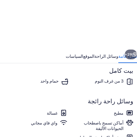
Le
Salin
Peyria
d
Me
ابق
التالي
29+
نظرة عامة
وسائل الراحة
الموقع
السياسات
بيت كامل
3 من غرف النوم
حمام واحد
وسائل راحة رائجة
مطبخ
غسالة
شاطئ
أماكن تسمح باصطحاب
واي فاي مجاني
الحيوانات الأليفة