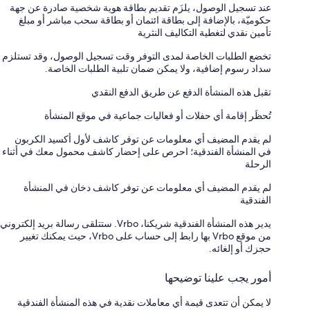
عند تسجيل الوصول، يلزَم تقديم بطاقة هوية شخصية صادرة عن جهة
حكوميّة، بالإضافة إلى بطاقة ائتمان أو بطاقة سحب مباشر أو مبلغ
تأمين نقدي لتغطية التكاليف النثرية
تخضع الطلبات الخاصة لمدى التوفر وقت تسجيل الوصول، وقد تستلزم
سداد رسوم إضافية، ولا يمكن ضمان تلبية الطلبات الخاصة.
تقبل هذه المنشأة الدفع عن طريق الدفع النقدي
تُحظَر إقامة أي حفلات أو فعاليات جماعية في موقع المنشأة
لم يقدم المضيف أي معلومات عن توفر كاشف لأول أكسيد الكربون
في المنشأة الفندقية؛ احرص على إحضار كاشف محمول معك في أثناء
الرحلة
لم يقدم المضيف أي معلومات عن توفر كاشف دخان في المنشأة
الفندقية
يدير هذه المنشأة الفندقية شريكنا، Vrbo. ستتلقى رسالة بريد إلكتروني
من موقع Vrbo بها رابط إلى حساب على Vrbo، حيث يمكنك تغيير
حجزك أو إلغائه.
أمور يجب علينا توضيحها
لا يمكن أن تتعدى قيمة أي معاملات نقدية في هذه المنشأة الفندقية