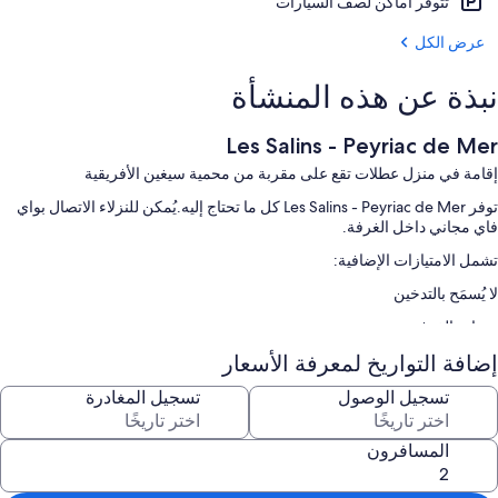
تتوفر أماكن لصف السيارات
عرض الكل
نبذة عن هذه المنشأة
Les Salins - Peyriac de Mer
إقامة في منزل عطلات تقع على مقربة من محمية سيغين الأفريقية
توفر Les Salins - Peyriac de Mer كل ما تحتاج إليه.يُمكن للنزلاء الاتصال بواي
فاي مجاني داخل الغرفة.
تشمل الامتيازات الإضافية:
لا يُسمَح بالتدخين
سمات الغرفة
إضافة التواريخ لمعرفة الأسعار
تقدم جميع غرف النزلاء في منشأة Les Salins - Peyriac de Mer وسائل راحة
مثل إنترنت لاسلكي مجاناً.
تسجيل الوصول
تسجيل المغادرة
تشمل اللوازم المتوفرة في جميع الغرفة الأخرى:
المسافرون
حمامات مزودة بتجهيزات دش
مطابخ، وغسالات أطباق، وأجهزة ميكروويف