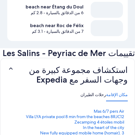
beach near Étang du Doul
6 من الدقائق بالسيارة
- 2.8 كم
beach near Roc de Félix
7 من الدقائق بالسيارة
- 3.1 كم
تقييمات ⁦Les Salins - Peyriac de Mer⁩
استكشاف مجموعة كبيرة من
وجهات السفر مع Expedia
مكان الإقامة
رحلات الطيران
ر
Mas 6/7 pers Air
ا
ر
Villa LYA private pool 8 min from the beaches 8RJC12
ب
ا
ر
Zecamping 4 étoiles mobil
ب
ا
ر
ط
In the heart of the city
ب
ا
ق
ر
ط
New fully equipped mobile home (homair). 3