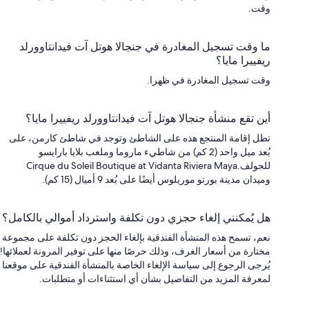
وقت.
ما وقت تسجيل المغادرة في جنجالا هوتل آت فيدانتاوورلد
ريفييرا مايا؟
وقت تسجيل المغادرة في ظهرا.
أين تقع منشأة جنجالا هوتل آت فيدانتاوورلد ريفييرا مايا؟
تطل إقامة المنتجع هذه على الشاطئ وتوجد في شاطئ كارمن، على
بُعد ميل واحد (2 كم) من شاطيء ماروما وملعب بلايا بارايسو
للجولف.Cirque du Soleil Boutique at Vidanta Riviera Maya
وميدان مدينة بورتو موريلوس أيضًا على بُعد 9 أميال (15 كم).
هل يُمكنني إلغاء حجزي دون تكلفة واسترداد أموالي بالكامل؟
نعم، تسمح هذه المنشأة الفندقية بإلغاء الحجز دون تكلفة على مجموعة
مختارة من أسعار الغرف، وذلك حرصًا منها على توفير المرونة لعملائها!
يُرجى الرجوع إلى سياسة الإلغاء الخاصة بالمنشأة الفندقية على موقعنا
لمعرفة المزيد من التفاصيل بشأن أي استثناءات أو متطلبات.