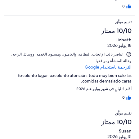
0
تقييم موثَّق
10/10 ممتاز
Lizbeth
18 يوليو 2026
عناصر نالت الإعجاب: ⁦النظافة⁩، و⁦العاملون ومستوى الخدمة⁩، و⁦وسائل الراحة⁩،
و⁦حالة المنشأة ومرافقها⁩
الترجمة باستخدام Google
Excelente lugar, excelente atención, todo muy bien solo las
comidas demasiado caras.
أقام 4 ليالٍ في شهر يوليو عام 2026
0
تقييم موثَّق
10/10 ممتاز
Susan
31 يوليو 2026