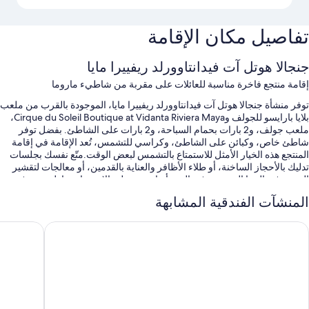
فاصيل مكان الإقامة
نجالا هوتل آت فيدانتاوورلد ريفييرا مايا
قامة منتجع فاخرة مناسبة للعائلات على مقربة من شاطيء ماروما
فر منشأة جنجالا هوتل آت فيدانتاوورلد ريفييرا مايا، الموجودة بالقرب من ملعب
بلايا بارايسو للجولف وCirque du Soleil Boutique at Vidanta Riviera Maya،
ملعب جولف، و2 بارات بحمام السباحة، و2 بارات على الشاطئ. بفضل توفر
اطئ خاص، وكبائن على الشاطئ، وكراسي للتشمس، تُعد الإقامة في إقامة
لمنتجع هذه الخيار الأمثل للاستمتاع بالتشمس لبعض الوقت.متّع نفسك بجلسات
ليك بالأحجاز الساخنة، أو طلاء الأظافر والعناية بالقدمين، أو معالجات لتقشير
لبشرة في السبا الموجودة في المنشأة.احرص على الاستمتاع بتناول وجبة في
20 من المطاعم الموجودة في داخل المنشأة والتي تشمل الإفطار، والغداء،
لمنشآت الفندقية المشابهة
العشاء.تُقدم دروس يوغا في النادي الصحي؛ كما تشمل الأنشطة الأخرى التي
مكنك ممارستها لعب الكرة الطائرة على الشاطئ، وممارسة اليوجا على
وكسيدنتال آت أكسكاريت ديستينيشن - شامل جميع الخدمات
جراند صون
الشاطئ.يتوفر واي فاي مجاني داخل الغرفة لكل النزلاء، بجانب 5 بارات قرب
ّام السباحة ومتجر البقالة/المستلزمات العامة.
ستمتع أيضًا بالامتيازات التالية في أثناء إقامتك:
5 حمامات سباحة مكشوفة مع نزهة في مجرى مائي، وزلاقات مائية، و2
بارات بحمام السباحة