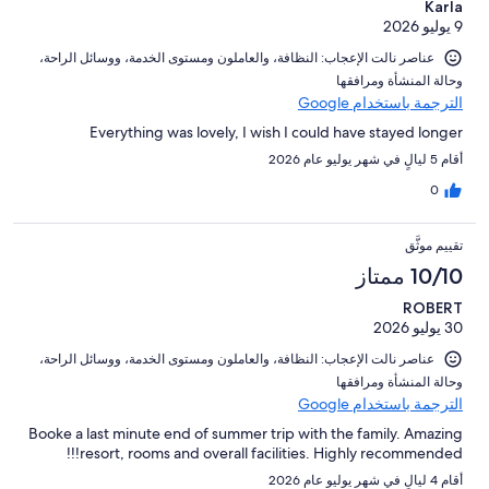
Karla
9 يوليو 2026
عناصر نالت الإعجاب: ⁦النظافة⁩، و⁦العاملون ومستوى الخدمة⁩، و⁦وسائل الراحة⁩،
و⁦حالة المنشأة ومرافقها⁩
الترجمة باستخدام Google
Everything was lovely, I wish I could have stayed longer
أقام 5 ليالٍ في شهر يوليو عام 2026
0
تقييم موثَّق
10/10 ممتاز
ROBERT
30 يوليو 2026
عناصر نالت الإعجاب: ⁦النظافة⁩، و⁦العاملون ومستوى الخدمة⁩، و⁦وسائل الراحة⁩،
و⁦حالة المنشأة ومرافقها⁩
الترجمة باستخدام Google
Booke a last minute end of summer trip with the family. Amazing
resort, rooms and overall facilities. Highly recommended!!!
أقام 4 ليالٍ في شهر يوليو عام 2026