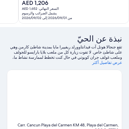
السعر
AED 1,206
تقييمًا
الحالي
السعر النهائي: AED 1,652
ييمات
هو
يشمل الضرائب والرسوم
AED
من 2026/09/01 إلى 2026/09/02
1,206
نبذة عن الحيّ
تقع جنجالا هوتل آت فيدانتاوورلد ريفييرا مايا بمدينة شاطئ كارمن وهي
على شاطئ خاص. لا تفوت زيارة كل من ملعب بلايا بارايسو للجولف
وملعب غولف جران كويوتي في حال كنت تخطط لممارسة نشاط ما،
عرض تفاصيل أكثر
بينما يُمكن لإولئك الذين يرغبون في الاستمتاع بمشاهدة الجمال الطبيعي
للمنطقة استكشاف شاطيء ماروما وشاطئ أوجو دي أجوا.يُعد كل من
Cirque du Soleil Boutique at Vidanta Riviera Maya وميدان مدينة
بورتو موريلوس مكانين آخرين موصى بهما للزيارة.
تفضل بزيارة أدلتنا
للسفر إلى شاطئ كارمن
Carr. Cancun Playa del Carmen KM 48, Playa del Carmen,