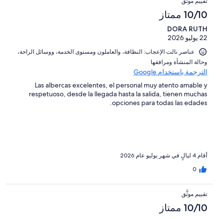
تقييم موثَّق
من
النزلاء
أصل
10/10 ممتاز
تقييمات
305
النزلاء
DORA RUTH
من
22 يوليو 2026
تقييمات
النزلاء
عناصر نالت الإعجاب: ⁦النظافة⁩، و⁦العاملون ومستوى الخدمة⁩، و⁦وسائل الراحة⁩،
و⁦حالة المنشأة ومرافقها⁩
الترجمة باستخدام Google
Las albercas excelentes, el personal muy atento amable y
respetuoso, desde la llegada hasta la salida, tienen muchas
opciones para todas las edades.
أقام 4 ليالٍ في شهر يوليو عام 2026
0
تقييم موثَّق
10/10 ممتاز