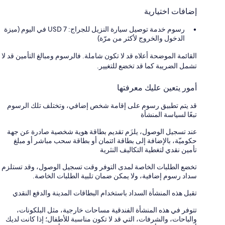
إضافات اختيارية
رسوم خدمة توصيل سيارة النزيل للجراج: 7 USD في اليوم (ميزة
الدخول والخروج لأكثر من مرّة)
القائمة الموضحة أعلاه قد لا تكون شاملة. فالرسوم ومبالغ التأمين قد لا
تشمل الضريبة كما قد تخضع للتغيير.
أمور يتعين عليك معرفتها
قد يتم تطبيق رسوم على إقامة شخص إضافي، وتختلف تلك الرسوم
تبعًا لسياسة المنشأة
عند تسجيل الوصول، يلزَم تقديم بطاقة هوية شخصية صادرة عن جهة
حكوميّة، بالإضافة إلى بطاقة ائتمان أو بطاقة سحب مباشر أو مبلغ
تأمين نقدي لتغطية التكاليف النثرية
تخضع الطلبات الخاصة لمدى التوفر وقت تسجيل الوصول، وقد تستلزم
سداد رسوم إضافية، ولا يمكن ضمان تلبية الطلبات الخاصة.
تقبل هذه المنشأة السداد باستخدام البطاقات المدينة والدفع النقدي
تتوفر في هذه المنشأة الفندقية مساحات خارجية، مثل البلكونات،
والباحات، والشرفات، التي قد لا تكون مناسبة للأطفال؛ إذا كانت لديك