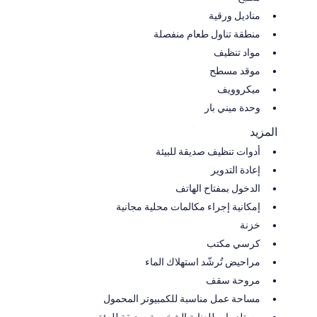
مناديل ورقية
منطقة تناول طعام منفصلة
مواد تنظيف
موقد مسطح
ميكروويف
وحدة ميني بار
المزيد
أدوات تنظيف صديقة للبيئة
إعادة التدوير
الدخول بمفتاح الهاتف
إمكانية إجراء مكالمات محلية مجانية
خزنة
كرسي مكتب
مراحيض تُرشّد استهلاك الماء
مروحة سقف
مساحة عمل مناسبة للكمبيوتر المحمول
مستلزمات للعناية الشخصية صديقة للبيئة