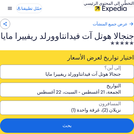
لتخطّي إلى المحتوى الرئيسي
حمّل تطبيقنا
عرض جميع المنشآت
نجالا هوتل آت فيدانتاوورلد ريفييرا مايا
نشأة
ندقية
صنفة
ختيار تواريخ لعرض الأسعار
إلى أين؟
5.
جوم
التواريخ
المسافرون
بحث