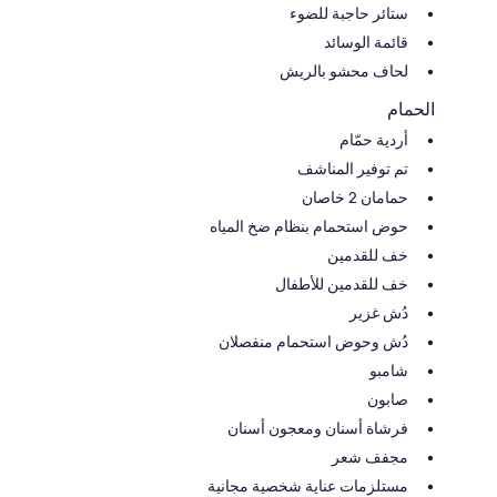
ستائر حاجبة للضوء
قائمة الوسائد
لحاف محشو بالريش
الحمام
أردية حمّام
تم توفير المناشف
حمامان 2 خاصان
حوض استحمام بنظام ضخ المياه
خف للقدمين
خف للقدمين للأطفال
دُش غزير
دُش وحوض استحمام منفصلان
شامبو
صابون
فرشاة أسنان ومعجون أسنان
مجفف شعر
مستلزمات عناية شخصية مجانية