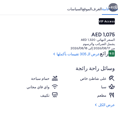
ايا
بق
التالي
81+
ظرة عامة
الغرف
الموقع
السياسات
VIP Access
السعر
AED 1,075
الحالي
السعر النهائي: AED 1,320
هو
يشمل الضرائب والرسوم
AED
من 2026/08/17 إلى 2026/08/18
1,075
التقييمات
رائع
9.0
عرض الـ 305 تقييمات بأكملها
9.0 من 10
5 من حمّامات السباحة الخارجية، كبائن (بتكلفة إضافية)
وسائل راحة رائجة
على شاطئ خاص
حمام سباحة
سبا
واي فاي مجاني
مطعم
تكييف
عرض الكل