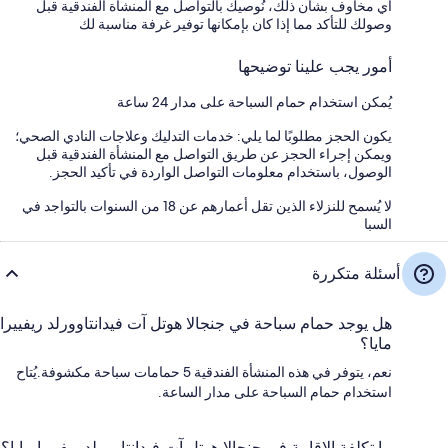
أي مخاوف بشأن ذلك، نُوصيك بالتواصل مع المنشأة الفندقية قبل
وصولك للتأكد مما إذا كان بإمكانها توفير غرفة مناسبة لك
أمور يجب علينا توضيحها
يُمكن استخدام حمام السباحة على مدار 24 ساعة
يكون الحجز مطلوبًا لما يلي: خدمات التدليك وعلاجات النادي الصحي؛
ويمكن إجراء الحجز عن طريق التواصل مع المنشأة الفندقية قبل
الوصول، باستخدام معلومات التواصل الواردة في تأكيد الحجز.
لا يُسمح للنزلاء الذين تقل أعمارهم عن 18 من السنوات بالتواجد في
السبا
أسئلة متكررة
هل يوجد حمام سباحة في جنجالا هوتل آت فيدانتاوورلد ريفييرا
مايا؟
نعم، يتوفر في هذه المنشأة الفندقية 5 حمامات سباحة مكشوفة.يُتاح
استخدام حمام السباحة على مدار الساعة.
ما تكلفة الإقامة في جنجالا هوتل آت فيدانتاوورلد ريفييرا مايا؟