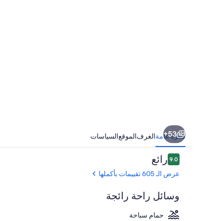
53+
نظرة عامة
الغرف
الموقع
السياسات
التقييمات
رائع
9.0
9.0 من 10
عرض الـ 605 تقييمات بأكملها
وسائل راحة رائجة
حمام سباحة