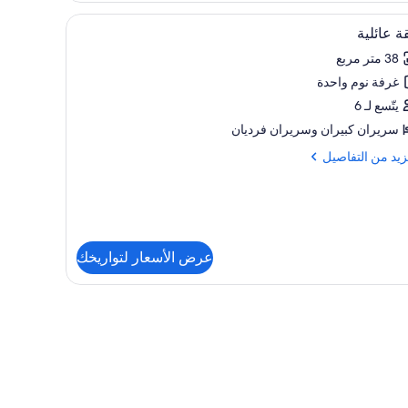
وجة
تعراض
ة/لوح كي وطراز فريد لكل وحدة
ستائر تعتيم وتجهيزات عازلة للصوت ومكواة/لوح كي
7
 عائلية
يع
38 متر مربع
ر
غرفة نوم واحدة
ة
لية
يتّسع لـ 6
سريران كبيران‫‬ وسريران فرديان
زيد
زيد من التفاصيل
فاصيل
ة
ية
عرض الأسعار لتواريخك