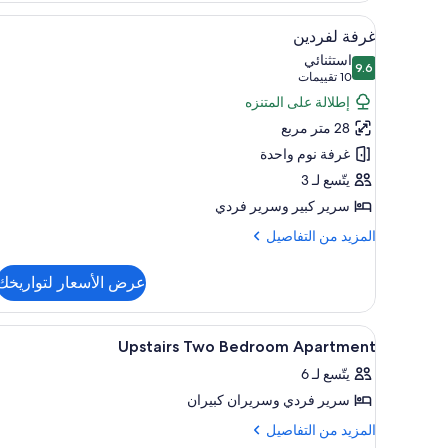
-
استعراض
ستائر تعتيم وتجهيزات عازلة للصو
8
غرفتا
غرفة لفردين
جميع
نوم
استثنائي
9.6
صور
9.6 من 10
(10
10 تقييمات
غرفة
تقييمات)
إطلالة على المتنزه
لفردين
28 متر مربع
غرفة نوم واحدة
يتّسع لـ 3
سرير كبير‫‬ وسرير فردي
المزيد
المزيد من التفاصيل
من
التفاصيل
عرض الأسعار لتواريخك
عن
غرفة
لفردين
استعراض
ستائر تعتيم وتجهيزات عازلة للصو
9
Upstairs Two Bedroom Apartment
جميع
يتّسع لـ 6
صور
سرير فردي‫‬ وسريران كبيران
Upstairs
Two
المزيد
المزيد من التفاصيل
من