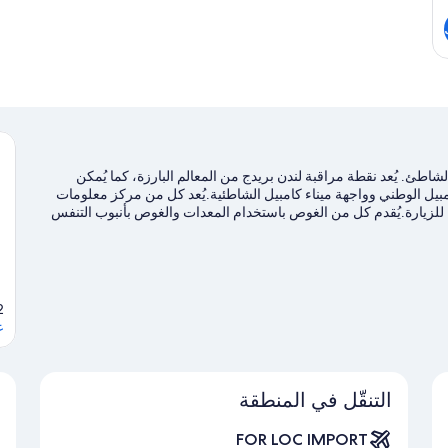
اطئ. يُعد نقطة مراقبة لندن بريدج من المعالم البارزة، كما يُمكن
بيل الوطني وواجهة ميناء كامبيل الشاطئية.يُعد كل من مركز معلومات
 مكانين آخرين موصى بهما للزيارة.يُقدم كل من الغوص باستخدام المعدات والغوص بأنبوب التنفس
خوض تجارب مثيرة من خلال جولات بيئية ومضمار للمشي/ للدراجات
ell, VIC, 3269
ع
التنقّل في المنطقة
FOR LOC IMPORT