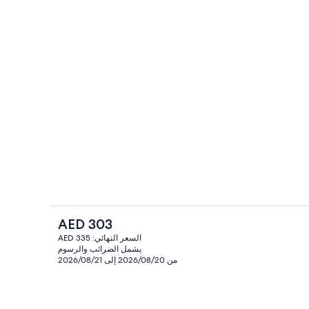
تجهيزات عازلة للصوت ومكواة/لوح كي وطراز فريد لكل وحدة
مكان جذب سياحي
السعر
AED 303
الحالي
السعر النهائي: AED 335
هو
يشمل الضرائب والرسوم
منطقة المعيشة
AED
من 2026/08/20 إلى 2026/08/21
303