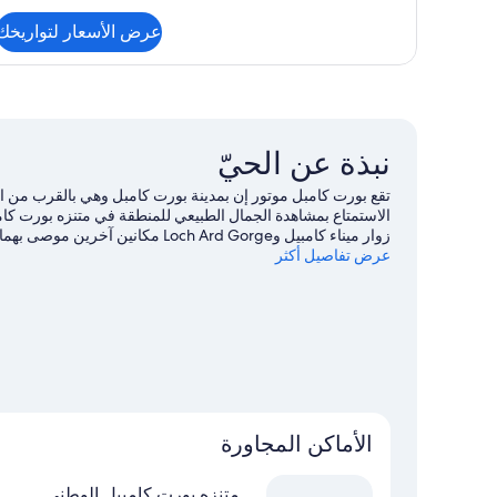
Bedroom
التفاصيل
Apartment
عرض الأسعار لتواريخك
عن
Upstairs
Two
Bedroom
Apartment
نبذة عن الحيّ
تقع بورت كامبل موتور إن بمدينة بورت كامبل وهي بالقرب من الش
الاستمتاع بمشاهدة الجمال الطبيعي للمنطقة في متنزه بورت كام
زوار ميناء كامبيل وLoch Ard Gorge
عرض تفاصيل أكثر
فرصًا رائعة للتنزه في المياة المحيطة، أو يُمكنك الاستمتاع ب
القريبتين.
تفضل بزيارة أدلتنا للسفر إلى بورت كامبل
الأماكن المجاورة
متنزه بورت كامبيل الوطني