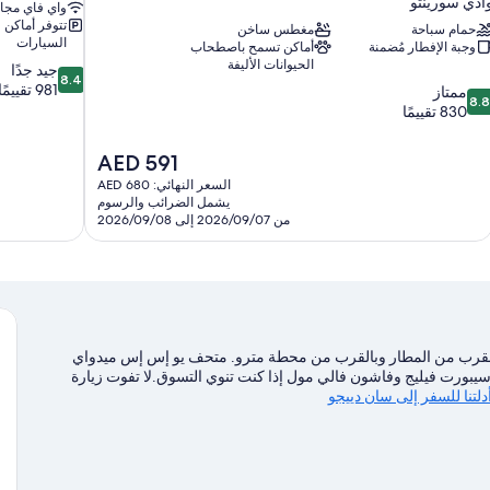
ادي سورينتو
واي فاي مجا
تتوفر أماكن
حمام سباحة
مغطس ساخن
السيارات
وجبة الإفطار مُضمنة
أماكن تسمح باصطحاب
الحيوانات الأليفة
8.4
جيد جدًا
8.4
من
981 تقييمًا
8.
ممتاز
8.
10،
ن
830 تقييمًا
جيد
10،
جدًا،
متاز،
السعر
AED 591
981
83
الحالي
السعر النهائي: AED 680
تقييمًا
قييمًا
هو
يشمل الضرائب والرسوم
AED
من 2026/09/07 إلى 2026/09/08
591
بالقرب من المطار وبالقرب من محطة مترو. متحف يو إس إس ميدواي
من سيبورت فيليج وفاشون فالي مول إذا كنت تنوي التسوق.لا تفوت زيارة
دلتنا للسفر إلى سان دييجو