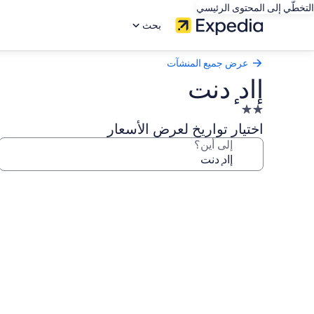
التخطّي إلى المحتوى الرئيسي
بحث
عرض جميع المنشآت
إاد ٕدنت
منشأة
فندقية
اختيار تواريخ لعرض الأسعار
مصنفة
إلى أين؟
بنجمتين
2.0
معرض
صور
إاد
ٕدنت