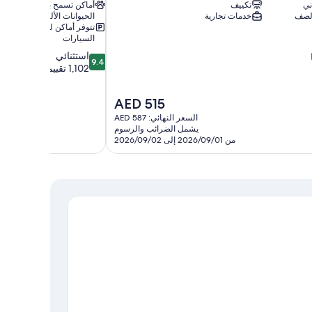
ني
تكييف
أماكن تسمح باصطحاب
 لصف
خدمات تجارية
الحيوانات الأليفة
تتوفر أماكن لصف
السيارات
9.4
استثنائي
9.4
من
1,102 تقييم
10،
استثنائي،
السعر
AED 515
1,102
الحالي
تقييم
السعر النهائي: AED 587
هو
يشمل الضرائب والرسوم
AED
من 2026/09/01 إلى 2026/09/02
515