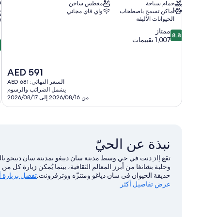
و
حمام سباحة
مغطس ساخن
أماكن تسمح باصطحاب
واي فاي مجاني
الحيوانات الأليفة
8.8
ممتاز
8.8
من
1,007 تقييمات
8
8
10،
م
ممتاز،
1,007
م
السعر
AED 591
تقييمات
0
الحالي
السعر النهائي: AED 681
ت
هو
يشمل الضرائب والرسوم
AED
من 2026/08/16 إلى 2026/08/17
591
نبذة عن الحيّ
تقع إاد ٕدنت في حي وسط مدينة سان دييغو بمدينة سان دييجو 
وحلبة بشانغا من أبرز المعالم الثقافية، بينما يُمكن زيارة كل 
حديقة الحيوان في سان دياغو ومتنزّه ووترفرونت.
تفضل بزيارة أ
عرض تفاصيل أكثر