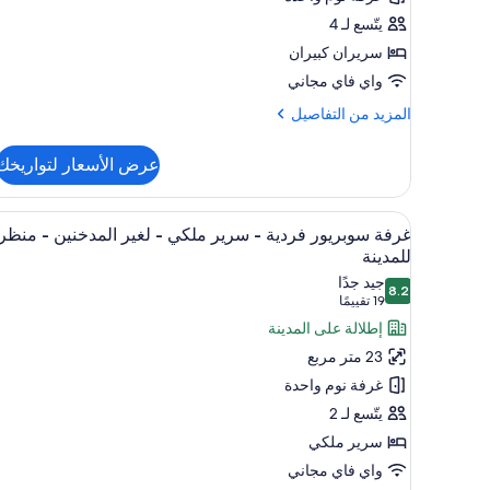
الفردي
يتّسع لـ 4
-
سريران كبيران
سريران
واي فاي مجاني
كبيران
-
المزيد
المزيد من التفاصيل
من
لغير
التفاصيل
المدخنين
عرض الأسعار لتواريخك
عن
غرفة
مزدوجة
استعراض
خزنة داخل الغرفة ومكتب ومساحة ع
9
للاستخدام
غرفة سوبريور فردية - سرير ملكي - لغير المدخنين - منظر
جميع
الفردي
للمدينة
-
صور
جيد جدًا
سريران
8.2
غرفة
8.2 من 10
(19
19 تقييمًا
كبيران
سوبريور
تقييمًا)
إطلالة على المدينة
-
فردية
لغير
23 متر مربع
المدخنين
-
غرفة نوم واحدة
سرير
يتّسع لـ 2
ملكي
سرير ملكي
-
واي فاي مجاني
لغير