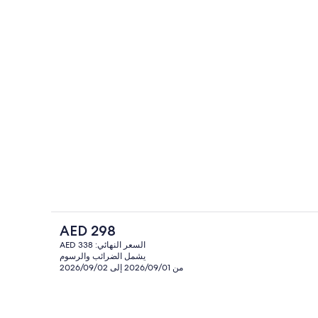
دينة
حمام
السعر
AED 298
الحالي
السعر النهائي: AED 338
هو
يشمل الضرائب والرسوم
خزنة داخل الغرفة ومكتب ومساحة عمل للكم
AED
من 2026/09/01 إلى 2026/09/02
298