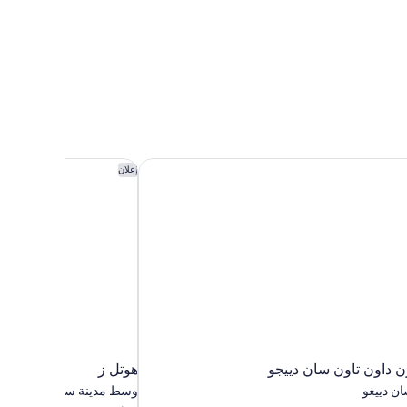
داون تاون سان دييجو
هوتل ز
إعلان
داون تاون سان دييجو
هوتل ز
ن دييغو
وسط مدينة سان دييغو