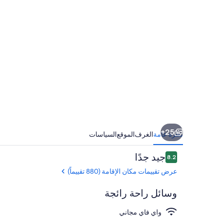
25+
نظرة عامة
الغرف
الموقع
السياسات
التقييمات
جيد جدًا
8.2
8.2 من 10
عرض تقييمات مكان الإقامة (880 تقييماً)
وسائل راحة رائجة
واي فاي مجاني