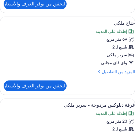
لتفاصيل
التحقق من توفر الغرف والأسعار
ن
Amant
Suit
ستعراض
إطلالة الغرفة
7
جناح ملكي
ميع
إطلالة على المدينة
ور
69 متر مربع
ناح
لكي
يتّسع لـ 2
سرير ملكي
واي فاي مجاني
لمزيد
المزيد من التفاصيل
ن
لتفاصيل
التحقق من توفر الغرف والأسعار
ن
ناح
لكي
ستعراض
إطلالة الغرفة
4
غرفة ديلوكس مزدوجة - سرير ملكي
ميع
إطلالة على المدينة
ور
23 متر مربع
رفة
يلوكس
يتّسع لـ 2