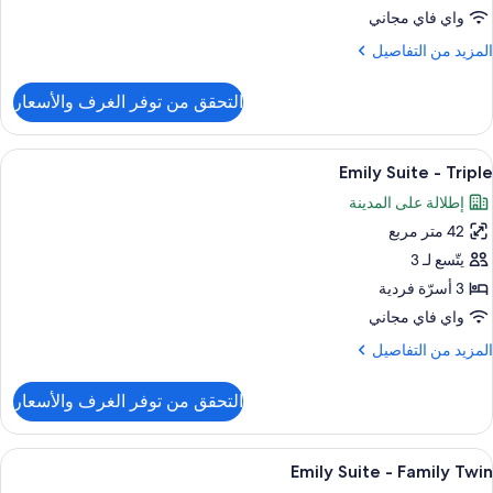
واي فاي مجاني
رير
لمزيد
المزيد من التفاصيل
زدوج
ن
لتفاصيل
التحقق من توفر الغرف والأسعار
ن
رفة
زدوجة
ستعراض
أغطية فراش متميزة وألحفة محشوة بالريش
6
ادية
Emily Suite - Triple
ميع
إطلالة على المدينة
رير
ور
زدوج
42 متر مربع
Emil
Suit
يتّسع لـ 3
3 أسرّة فردية
Tripl
واي فاي مجاني
لمزيد
المزيد من التفاصيل
ن
لتفاصيل
التحقق من توفر الغرف والأسعار
ن
Emil
Suit
ستعراض
أغطية فراش متميزة وألحفة محشوة بالريش
5
Emily Suite - Family Twin
ميع
Tripl