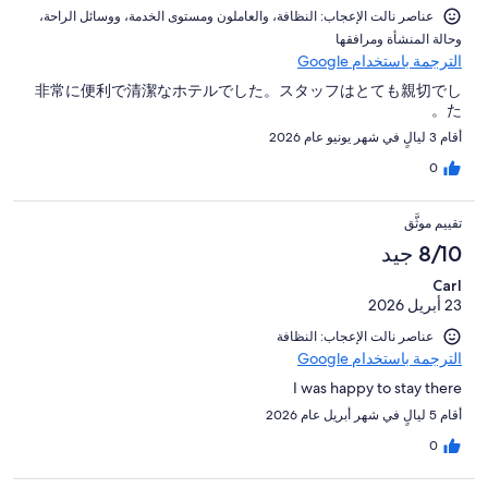
عناصر نالت الإعجاب: ⁦النظافة⁩، و⁦العاملون ومستوى الخدمة⁩، و⁦وسائل الراحة⁩،
و⁦حالة المنشأة ومرافقها⁩
الترجمة باستخدام Google
非常に便利で清潔なホテルでした。スタッフはとても親切でし
た。
أقام 3 ليالٍ في شهر يونيو عام 2026
0
تقييم موثَّق
8/10 جيد
Carl
23 أبريل 2026
عناصر نالت الإعجاب: النظافة
الترجمة باستخدام Google
I was happy to stay there
أقام 5 ليالٍ في شهر أبريل عام 2026
0