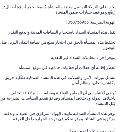
يجب على النزلاء التواصل مع هذه المنشأة مُسبقا لحجز أسرّة أطفال/
رُضّع ومواقف سيارات ضمن المنشأة
الهوية الضريبية: 1058736935
تقبل هذه المنشأة السداد باستخدام البطاقات المدينة والدفع النقدي
تحتفظ هذه المنشأة بالحق في احتجاز مبلغ من بطاقة ائتمان النزيل قبل
الوصول.
يتوفر إجراء معاملات السداد غير النقدية
تُحظَر إقامة أي حفلات أو فعاليات جماعية في موقع المنشأة
تشمل ميزات الأمن والسلامة في هذه المنشأة الفندقية طفّاية حريق،
وكاشف دخان، ونظام أمان
يُرجى الانتباه إلى أن المعايير الثقافية وسياسات النزلاء قد تختلف
باختلاف الدولة وباختلاف المنشأة. وقد تمّ تقديم السياسات المُدرجة من
قِبَل المنشأة
توفر هذه المنشأة الفندقية تكييف الهواء المركزي في الصيف، وتدفئة
مركزية في الشتاء. يتوفر تحكم في درجة الحرارة داخل الغرفة.
أمور يجب علينا توضيحها