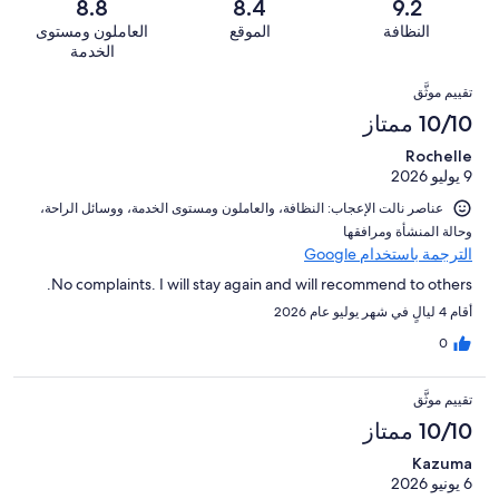
1002
8.8
8.4
9.2
36
تقييمات
أصل
سيّئ
من
من
النظافة
الموقع
العاملون ومستوى
النزلاء
1002
للغاية.
تقييمات
أصل
الخدمة
من
19
النزلاء
1002
التقييمات
تقييمات
من
تقييم موثَّق
من
النزلاء
أصل
10/10 ممتاز
تقييمات
1002
النزلاء
Rochelle
من
9 يوليو 2026
تقييمات
النزلاء
عناصر نالت الإعجاب: ⁦النظافة⁩، و⁦العاملون ومستوى الخدمة⁩، و⁦وسائل الراحة⁩،
و⁦حالة المنشأة ومرافقها⁩
الترجمة باستخدام Google
No complaints. I will stay again and will recommend to others.
أقام 4 ليالٍ في شهر يوليو عام 2026
0
تقييم موثَّق
10/10 ممتاز
Kazuma
6 يونيو 2026