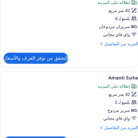
إطلالة على المدينة
ور
42 متر مربع
Emil
Suit
يتّسع لـ 4
سريران مزدوجان
Famil
واي فاي مجاني
Twi
لمزيد
المزيد من التفاصيل
ن
لتفاصيل
التحقق من توفر الغرف والأسعار
ن
Emil
Suit
ستعراض
أغطية فراش متميزة وألحفة محشوة بالريش
7
Amanti Suite
ميع
Famil
إطلالة على المدينة
Twi
ور
42 متر مربع
Amant
Suit
يتّسع لـ 2
سرير مزدوج
واي فاي مجاني
لمزيد
المزيد من التفاصيل
ن