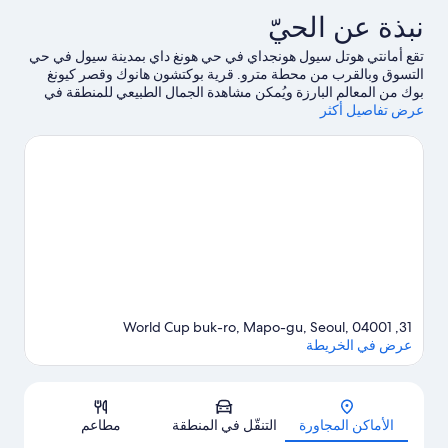
نفصلين
نبذة عن الحيّ
تقع أمانتي هوتل سيول هونجداي في حي هونغ داي بمدينة سيول في حي
التسوق وبالقرب من محطة مترو. قرية بوكتشون هانوك وقصر كيونغ
بوك من المعالم البارزة ويُمكن مشاهدة الجمال الطبيعي للمنطقة في
عرض تفاصيل أكثر
متنزه يوويدو هانجانج ومتنزه دونجديمون للتاريخ والثقافة.يُعد كل من
Hongdae Street وجامعة هونجيك مكانين آخرين موصى بهما
للزيارة.
تفضل بزيارة أدلتنا للسفر إلى سيول
31, World Cup buk-ro, Mapo-gu, Seoul, 04001
عرض في الخريطة
الخريطة
الأماكن المجاورة
التنقّل في المنطقة
مطاعم