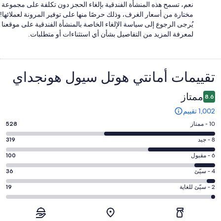
نعم، تسمح هذه المنشأة الفندقية بإلغاء الحجز دون تكلفة على مجموعة
مختارة من أسعار الغرف، وذلك حرصًا منها على توفير المرونة لعملائها!
يُرجى الرجوع إلى سياسة الإلغاء الخاصة بالمنشأة الفندقية على موقعنا
لمعرفة المزيد من التفاصيل بشأن أي استثناءات أو متطلبات.
التقييمات
تقييمات ⁦أمانتي هوتل سيول هونجداي⁩
ممتاز
8.6
1,002 تقييم
درجة
10 - ممتاز
528
التصنيف
درجة
8 - جيد
319
10
التصنيف
-
درجة
6 - مقبول
100
8
ممتاز.
التصنيف
-
درجة
4 - سيّئ
36
528
6
جيد.
التصنيف
من
-
درجة
2 - سيّئ للغاية
19
319
4
أصل
مقبول.
التصنيف
من
-
1002
100
2
أصل
سيّئ.
من
من
-