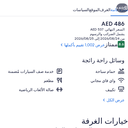
ابق
التالي
40+
نظرة عامة
الغرف
الموقع
السياسات
السعر
AED 486
الحالي
السعر النهائي: AED 537
هو
يشمل الضرائب والرسوم
AED
من 2026/08/24 إلى 2026/08/25
486
التقييمات
ممتاز
8.6
عرض 1,002 تقييم بأكملها
8.6 من 10
وسائل راحة رائجة
إطلالة الغرفة
حمام سباحة
خدمة صف السيارات مُضمنة
واي فاي مجاني
مطعم
تكييف
صالة الألعاب الرياضية
عرض الكل
خيارات الغرفة