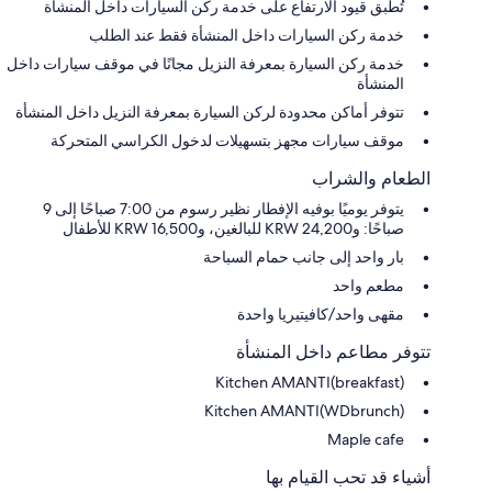
تُطبق قيود الارتفاع على خدمة ركن السيارات داخل المنشأة
خدمة ركن السيارات داخل المنشأة فقط عند الطلب
خدمة ركن السيارة بمعرفة النزيل مجانًا في موقف سيارات داخل
المنشأة
تتوفر أماكن محدودة لركن السيارة بمعرفة النزيل داخل المنشأة
موقف سيارات مجهز بتسهيلات لدخول الكراسي المتحركة
الطعام والشراب
يتوفر يوميًا بوفيه الإفطار نظير رسوم من 7:00 صباحًا إلى 9
صباحًا: و24,200 KRW للبالغين، و16,500 KRW للأطفال
بار واحد إلى جانب حمام السباحة
مطعم واحد
مقهى واحد/كافيتيريا واحدة
تتوفر مطاعم داخل المنشأة
Kitchen AMANTI(breakfast)
Kitchen AMANTI(WDbrunch)
Maple cafe
أشياء قد تحب القيام بها