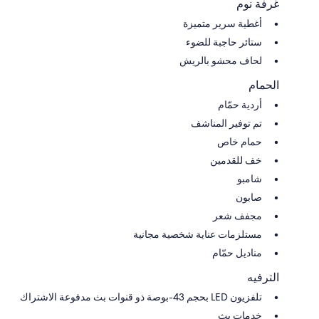
غرفة نوم
أغطية سرير متميزة
ستائر حاجبة للضوء
لحاف محشو بالريش
الحمام
أردية حمّام
تم توفير المناشف
حمام خاص
خف للقدمين
شامبو
صابون
مجفف شعر
مستلزمات عناية شخصية مجانية
مناديل حمّام
الترفيه
تلفزيون LED بحجم 43-بوصة ذو قنوات بث مدفوعة الاشتراك
خدمات بث