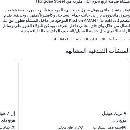
منشأة فندقية أربع نجوم على مقربة من Hongdae Street
توفر منشأة أمانتي هوتل سيول هونجداي، الموجودة بالقرب من جامعة هونجيك
وسوق مانجوون، بار إلى جانب حمام السباحة، وكافيتيريا/مقهى، وحديقة. يقدم
مطعم Kitchen AMANTI(breakfast) الموجود في داخل المنشأة فطور.ابقَ على
اتصال من خلال واي فاي مجاني داخل الغرفة، ويمكن للنزلاء العثور على وسائل
الراحة الأخرى مثل خدمة الغسيل/التنظيف الجاف وصالة لياقة بدنية.
ستستمتع أيضًا بالامتيازات التالية في أثناء إقامتك:
حمام سباحة مكشوف يُفتح حسب الموسم مع كبائن ومقاعد للتشمس
المنشآت الفندقية المشابهة
صف السيارة بمعرفة النزيل مجانًا
بريك هوتيل
إل 7 هونجداي باي لوت هوتلز
بوفيه فطور (برسوم إضافية)، وفريق عمل يجيد التحدث بعدة لغات، وقاعة
اجتماعات
خدمات لحفلات الزفاف، ومكتب كمبيوتر، وقاعة ولائم
تُشير تقييمات النزلاء إلى المستوى المتميز لكل من طاقم العمل المُساعد
والحالة العامة للمنشأة
سمات الغرفة
توفر جميع الغرف الـ 150 وسائل راحة مثل أغطية فراش متميزة وتكييف، إلى
9
إل
9 بريك هوتيل
إل 7 هونجداي باي لوت هوتلز
جانب مزايا مثل إنترنت لاسلكي مجاناً وخزنات.
بريك
7
هونغ داي
هونغ داي
هوتيل
هونجداي
تتضمن وسائل الراحة الأخرى:
خدمة صف السيارات
واي فاي مجاني
حمام سب
هونغ
باي