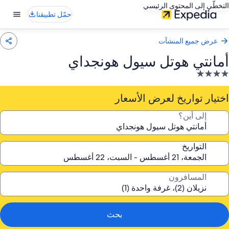
التخطّي إلى المحتوى الرئيسي
حمّل تطبيقنا
عرض جميع المنشآت
أمانتي هوتل سيول هونجداي
نشأة
ندقية
صنفة
اختيار تواريخ لعرض الأسعار
ـ
إلى أين؟
4.
جوم
التواريخ
المسافرون
بحث