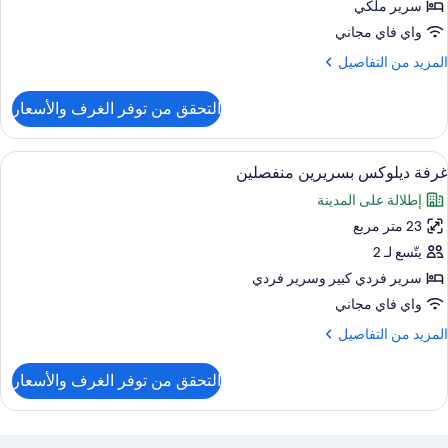
زدوجة
سرير ملكي
واي فاي مجاني
رير
لمزيد
المزيد من التفاصيل
لكي
ن
لتفاصيل
التحقق من توفر الغرف والأسعار
ن
رفة
يلوكس
ستعراض
إطلالة الغرفة
3
زدوجة
غرفة ديلوكس بسريرين منفصلين
ميع
إطلالة على المدينة
رير
ور
لكي
23 متر مربع
رفة
يلوكس
يتّسع لـ 2
سريرين
سرير فردي كبير‫‬ وسرير فردي
نفصلين
واي فاي مجاني
لمزيد
المزيد من التفاصيل
ن
لتفاصيل
التحقق من توفر الغرف والأسعار
ن
رفة
يلوكس
سريرين