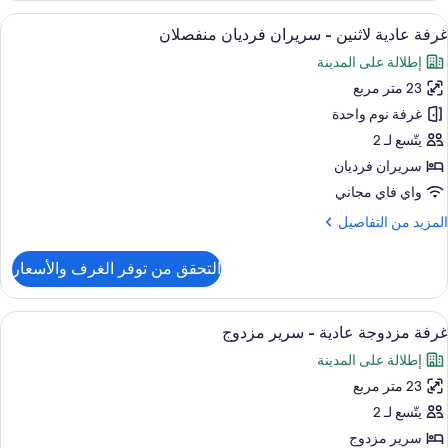
Twi
ستعراض
إطلالة الغرفة
4
Roo
غرفة عادية لاثنين - سريران فرديان منفصلان
ميع
إطلالة على المدينة
ور
23 متر مربع
رفة
ادية
غرفة نوم واحدة
اثنين
يتّسع لـ 2
سريران فرديان
ريران
واي فاي مجاني
رديان
لمزيد
المزيد من التفاصيل
نفصلان
ن
لتفاصيل
التحقق من توفر الغرف والأسعار
ن
رفة
ادية
ستعراض
إطلالة الغرفة
4
اثنين
غرفة مزدوجة عادية - سرير مزدوج
ميع
إطلالة على المدينة
ور
ريران
رديان
23 متر مربع
رفة
نفصلان
زدوجة
يتّسع لـ 2
ادية
سرير مزدوج