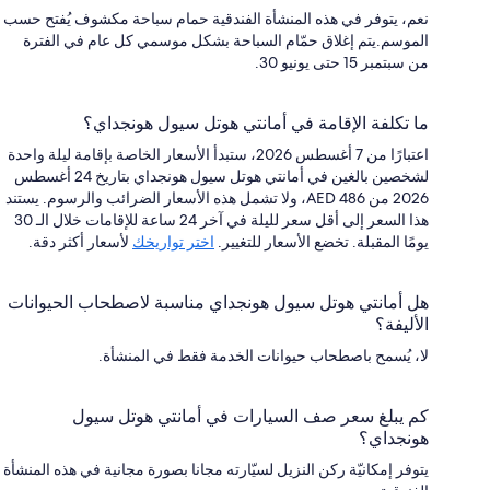
نعم، يتوفر في هذه المنشأة الفندقية حمام سباحة مكشوف يُفتح حسب
الموسم.يتم إغلاق حمّام السباحة بشكل موسمي كل عام في الفترة
من سبتمبر 15 حتى يونيو 30.
ما تكلفة الإقامة في أمانتي هوتل سيول هونجداي؟
اعتبارًا من 7 أغسطس 2026، ستبدأ الأسعار الخاصة بإقامة ليلة واحدة
لشخصين بالغين في أمانتي هوتل سيول هونجداي بتاريخ 24 أغسطس
2026 من AED 486، ولا تشمل هذه الأسعار الضرائب والرسوم. يستند
هذا السعر إلى أقل سعر لليلة في آخر 24 ساعة للإقامات خلال الـ 30
يومًا المقبلة. تخضع الأسعار للتغيير.
اختر تواريخك
لأسعار أكثر دقة.
هل أمانتي هوتل سيول هونجداي مناسبة لاصطحاب الحيوانات
الأليفة؟
لا، يُسمح باصطحاب حيوانات الخدمة فقط في المنشأة.
كم يبلغ سعر صف السيارات في أمانتي هوتل سيول
هونجداي؟
يتوفر إمكانيّة ركن النزيل لسيّارته مجانا بصورة مجانية في هذه المنشأة