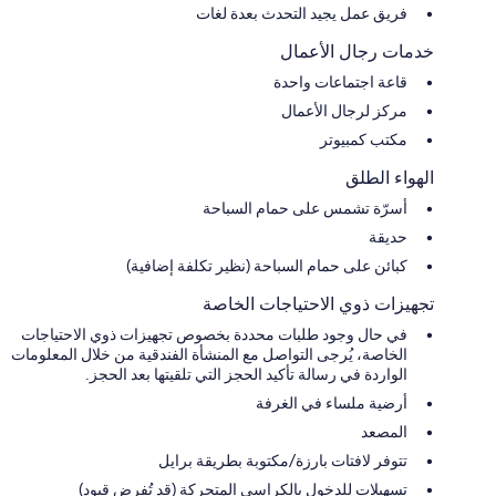
فريق عمل يجيد التحدث بعدة لغات
خدمات رجال الأعمال
قاعة اجتماعات واحدة
مركز لرجال الأعمال
مكتب كمبيوتر
الهواء الطلق
أسرّة تشمس على حمام السباحة
حديقة
كبائن على حمام السباحة (نظير تكلفة إضافية)
تجهيزات ذوي الاحتياجات الخاصة
في حال وجود طلبات محددة بخصوص تجهيزات ذوي الاحتياجات
الخاصة، يُرجى التواصل مع المنشأة الفندقية من خلال المعلومات
الواردة في رسالة تأكيد الحجز التي تلقيتها بعد الحجز.
أرضية ملساء في الغرفة
المصعد
تتوفر لافتات بارزة/مكتوبة بطريقة برايل
تسهيلات للدخول بالكراسي المتحركة (قد تُفرض قيود)