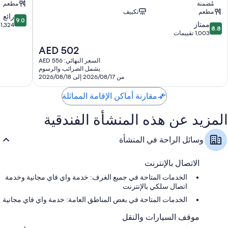
مُضمنة
مطعم
أكياس شاي/قهوة سريعة التحضير مجانية وغلايات كهربائية
داي
لوت
مطعم
تكييف
هوتلز
9.0
رائع
حمامات مزودة بمستلزمات مجانية للعناية الشخصية ومجففات شعر
9.0
8.8
ممتاز
هونغ
من
1,324 تقييمًا
8.8
تلفزيونات إل إي دي 43-بوصة مزودة بخدمات بث وقنوات تلفزيونية
من
1,003 تقييمات
داي
10،
باشتراك مدفوع
10،
رائع،
السعر
AED 502
ممتاز،
1,324
دواليب/خزائن ملابس، وثلاجات، وتدفئة
الحالي
1,003
السعر النهائي: AED 556
تقييمًا
هو
يشمل الضرائب والرسوم
تقييمات
AED
من 2026/08/17 إلى 2026/08/18
502
مقارنة أماكن الإقامة المماثلة
المزيد عن هذه المنشأة الفندقية
وسائل الراحة في المنشأة
الاتصال بالإنترنت
الخدمات المتاحة في جميع الغرف: خدمة واي فاي مجانية وخدمة
اتصال سلكي بالإنترنت
الخدمات المتاحة في بعض المناطق العامة: خدمة واي فاي مجانية
موقف السيارات والنقل