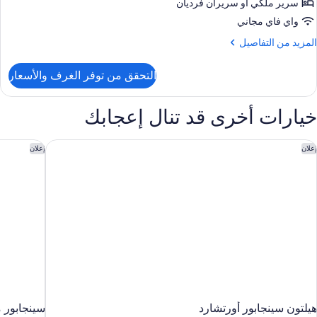
سرير ملكي‫‬ أو سريران فرديان
View
واي فاي مجاني
Hig
لمزيد
المزيد من التفاصيل
Floo
ن
لتفاصيل
التحقق من توفر الغرف والأسعار
ن
Delux
Panorami
خيارات أخرى قد تنال إعجابك
Room
Cit
View
يلتون سينجابور أورتشارد
سينجابور م
إعلان
إعلان
Hig
Floo
هيلتون سينجابور أورتشارد
سينجابور م