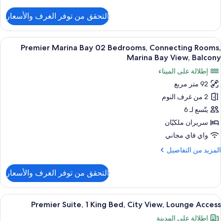
ن
Cit
لتفاصيل
التحقق من توفر الغرف والأسعار
ن
Vie
Delux
Panorami
ستعراض
أغطية فراش متميزة وميني بار وخزنة داخل
5
0
Premier Marina Bay 02 Bedrooms, Connecting Rooms,
ميع
Bedrooms
Marina Bay View, Balcony
ور
Connectin
إطلالة على الميناء
Rooms
Premie
Hig
92 متر مربع
Marin
Floor
2 من غرف النوم
Ba
Cit
Vie
0
يتّسع لـ 6
Bedrooms
سريران ملكيّان
Connectin
واي فاي مجاني
Rooms
لمزيد
المزيد من التفاصيل
Marin
ن
Ba
لتفاصيل
التحقق من توفر الغرف والأسعار
ن
View
Premie
Balcon
Marin
ستعراض
أغطية فراش متميزة وميني بار وخزنة داخل
6
Ba
Premier Suite, 1 King Bed, City View, Lounge Access
ميع
0
إطلالة على المدينة
Bedrooms