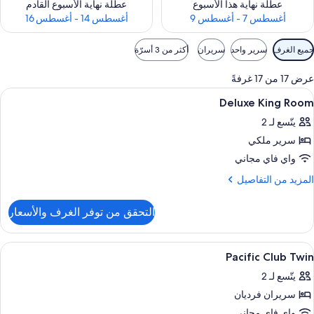
عطلة نهاية هذا الأسبوع
عطلة نهاية الأسبوع القادم
أغسطس 7 - أغسطس 9
أغسطس 14 - أغسطس 16
وامل
جميع الغرف
سرير واحد
سريران
أكثر من 3 أسرّة
لتصفية
لمتاحة
عرض 17 من 17 غرفةً
لغرف
ستعراض
أغطية فراش متميزة وميني بار وخزنة داخل
1
Deluxe King Room
ميع
يتّسع لـ 2
ور
سرير ملكي
Delux
Kin
واي فاي مجاني
Roo
لمزيد
المزيد من التفاصيل
ن
لتفاصيل
التحقق من توفر الغرف والأسعار
ن
Delux
Kin
ستعراض
أغطية فراش متميزة وميني بار وخزنة داخل
3
Roo
Pacific Club Twin
ميع
يتّسع لـ 2
ور
سريران فرديان
Pacifi
Clu
واي فاي مجاني