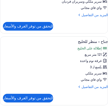
Connectin
سرير ملكي‫‬ وسريران فرديان
Cit
Rooms
Vie
واي فاي مجاني
Marin
لمزيد
المزيد من التفاصيل
Ba
ن
View
لتفاصيل
التحقق من توفر الغرف والأسعار
ن
Loung
Pacifi
Access
Clu
ستعراض
أغطية فراش متميزة وميني بار وخزنة داخل
Hig
6
0
جناح - منظر للخليج
ميع
Floo
Bedrooms
إطلالة على الخليج
ور
Connectin
Rooms
121 متر مربع
ناح
Marin
غرفة نوم واحدة
Ba
نظر
View
يتّسع لـ 3
Loung
لخليج
سرير ملكي
Access
واي فاي مجاني
Hig
Floo
لمزيد
المزيد من التفاصيل
ن
لتفاصيل
التحقق من توفر الغرف والأسعار
ن
ناح