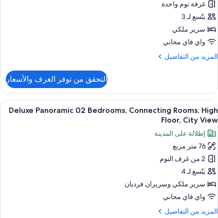
Suite
غرفة نوم واحدة
Cit
يتّسع لـ 3
View
سرير ملكي
Loung
واي فاي مجاني
Access
لمزيد
المزيد من التفاصيل
Hig
ن
Floo
لتفاصيل
التحقق من توفر الغرف والأسعار
ن
Skylin
Suite
ستعراض
أغطية فراش متميزة وميني بار وخزنة داخل
6
Cit
Deluxe Panoramic 02 Bedrooms, Connecting Rooms, High
ميع
View
Floor, City View
ور
Loung
إطلالة على المدينة
Access
Delux
Hig
76 متر مربع
Panorami
Floo
2 من غرف النوم
0
Bedrooms
يتّسع لـ 4
Connectin
سرير ملكي‫‬ وسريران فرديان
Rooms
واي فاي مجاني
Hig
لمزيد
المزيد من التفاصيل
Floor