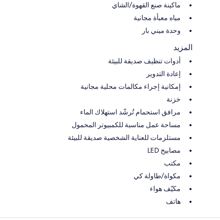
ماكينة صنع القهوة/الشاي
مياه معبأة مجانية
وحدة ميني بار
المزيد
أدوات تنظيف صديقة للبيئة
إعادة التدوير
إمكانية إجراء مكالمات محلية مجانية
خزنة
مرافق استحمام تُرشّد استهلاك الماء
مساحة عمل مناسبة للكمبيوتر المحمول
مستلزمات للعناية الشخصية صديقة للبيئة
مصابيح LED
مكتب
مكواة/طاولة كي
مكيّف هواء
هاتف