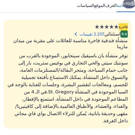
110+
نظرة عامة
الغرف
الموقع
السياسات
منشأة
فاخرة
فندقية
استثنائي
2,207 تقييمات
9.4
مصنفة
منشأة فندقية فاخرة مناسبة للعائلات على مقربة من ميدان
بـ
مارينا
5.0
توفر منشأة بان باسيفيك سينجابور، الموجودة بالقرب من
نجوم
سونتيك سيتي والحي التجاري في بوغيس ستريت، بار إلى
المنشأة من الخارج
جانب حمام السباحة، ومتجر البقالة/المستلزمات العامة،
والتسوق داخل المنشأة. يمكنك الاستمتاع بأقنعة تجميلية
للجسم، ومعالجات لتقشير البشرة، وجلسات للعناية بالوجه في
السبا الموجودة في المنشأة St. Gregory.في الـ 4 من
المطاعم الموجودة في داخل المنشأة، استمتع بالإفطار،
والغداء، والعشاء، والأطباق العالمية.بالإضافة إلى كافيتيريا/
مقهى وحديقة يابانية، يُمكن للنزلاء الاتصال بواي فاي مجاني
داخل الغرفة.