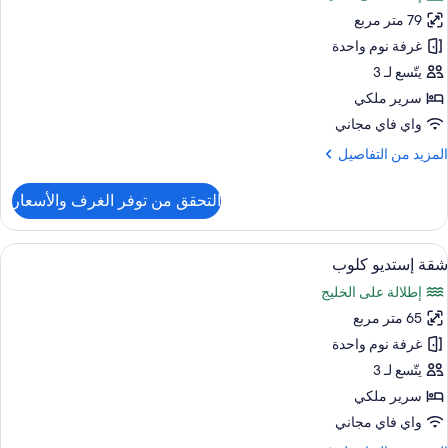
ور
Connectin
79 متر مربع
Premie
Rooms
Suite
غرفة نوم واحدة
Marin
Ba
يتّسع لـ 3
View
Kin
سرير ملكي
Balcon
Bed
واي فاي مجاني
Cit
لمزيد
المزيد من التفاصيل
View
ن
Loung
لتفاصيل
التحقق من توفر الغرف والأسعار
Acces
ن
Premie
Suite
ستعراض
أغطية فراش متميزة وميني بار وخزنة داخل
5
شقة إستديو كلوب
ميع
Kin
إطلالة على الخليج
Bed
ور
Cit
65 متر مربع
قة
View
ستديو
غرفة نوم واحدة
Loung
لوب
Acces
يتّسع لـ 3
سرير ملكي
واي فاي مجاني