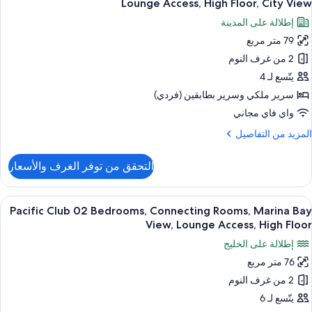
Hig
Lounge Access, High Floor, City View
Kin
ور
Floor
إطلالة على المدينة
Bed
Urba
Balcon
Acces
79 متر مربع
Jungl
t
2 من غرف النوم
Suite
Studio26
Marin
Connectin
يتّسع لـ 4
Ba
Rooms
سرير ملكي‫‬ وسرير بطابقين (فردي)
View
Childre
Hig
واي فاي مجاني
Amenities
Floor
لمزيد
المزيد من التفاصيل
Balcon
Loung
ن
Access
لتفاصيل
التحقق من توفر الغرف والأسعار
ن
Hig
Urba
Floor
Jungl
ستعراض
أغطية فراش متميزة وميني بار وخزنة داخل
Cit
7
Suite
Pacific Club 02 Bedrooms, Connecting Rooms, Marina Bay
ميع
Vie
Connectin
View, Lounge Access, High Floor
ور
Rooms
إطلالة على الخليج
Childre
Pacifi
Amenities
76 متر مربع
Clu
Loung
2 من غرف النوم
0
Access
Hig
Bedrooms
يتّسع لـ 6
Floor