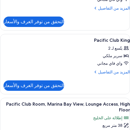
Twi
لمزيد
المزيد من التفاصيل
ن
لتفاصيل
التحقق من توفر الغرف والأسعار
ن
Pacifi
Clu
ستعراض
أغطية فراش متميزة وميني بار وخزنة داخل
16
Twi
Pacific Club King
ميع
يتّسع لـ 2
ور
سرير ملكي
Pacifi
Clu
واي فاي مجاني
Kin
لمزيد
المزيد من التفاصيل
ن
لتفاصيل
التحقق من توفر الغرف والأسعار
ن
Pacifi
Clu
ستعراض
أغطية فراش متميزة وميني بار وخزنة داخل
7
Kin
Pacific Club Room, Marina Bay View, Lounge Access, High
ميع
Floor
ور
إطلالة على الخليج
Pacifi
38 متر مربع
Clu