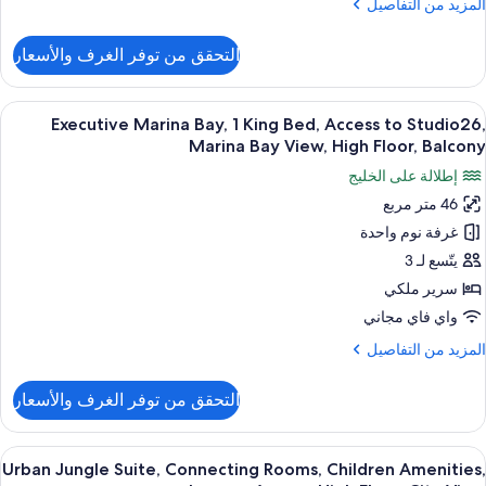
لمزيد
المزيد من التفاصيل
ن
لتفاصيل
التحقق من توفر الغرف والأسعار
ن
قة
ستديو
ستعراض
إطلالة على المدينة
6
لوب
Executive Marina Bay, 1 King Bed, Access to Studio26,
ميع
Marina Bay View, High Floor, Balcony
ور
إطلالة على الخليج
Executiv
46 متر مربع
Marin
غرفة نوم واحدة
Bay
يتّسع لـ 3
Kin
سرير ملكي
Bed
واي فاي مجاني
Acces
لمزيد
المزيد من التفاصيل
t
ن
Studio26
لتفاصيل
التحقق من توفر الغرف والأسعار
ن
Marin
Executiv
Ba
Marin
ستعراض
أغطية فراش متميزة وميني بار وخزنة داخل
View
5
Bay
Urban Jungle Suite, Connecting Rooms, Children Amenities,
ميع