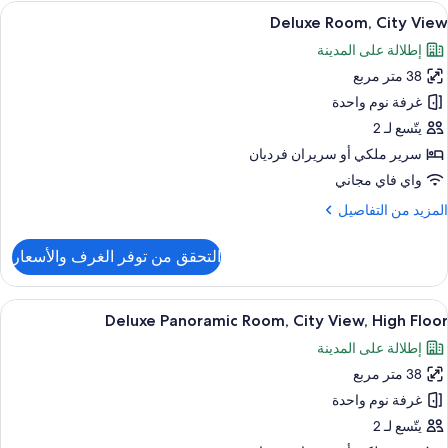
ستعراض
أغطية فراش متميزة وميني بار وخزنة داخل
5
نظر
Deluxe Room, City View
ميع
لخليج
إطلالة على المدينة
ور
38 متر مربع
Delux
Room
غرفة نوم واحدة
Cit
يتّسع لـ 2
Vie
سرير ملكي‫‬ أو سريران فرديان
واي فاي مجاني
لمزيد
المزيد من التفاصيل
ن
لتفاصيل
التحقق من توفر الغرف والأسعار
ن
Delux
Room
ستعراض
أغطية فراش متميزة وميني بار وخزنة داخل
6
Cit
Deluxe Panoramic Room, City View, High Floor
ميع
Vie
إطلالة على المدينة
ور
38 متر مربع
Delux
Panorami
غرفة نوم واحدة
Room
يتّسع لـ 2
Cit