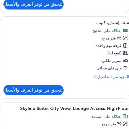
لتفاصيل
التحقق من توفر الغرف والأسعار
ن
Premie
Marin
ستعراض
أغطية فراش متميزة وميني بار وخزنة داخل
7
Bay
شقة إستديو كلوب
ميع
Marin
إطلالة على الخليج
Ba
ور
View
65 متر مربع
قة
Balcon
ستديو
غرفة نوم واحدة
لوب
يتّسع لـ 3
سرير ملكي
واي فاي مجاني
لمزيد
المزيد من التفاصيل
ن
لتفاصيل
التحقق من توفر الغرف والأسعار
ن
قة
ستديو
ستعراض
أغطية فراش متميزة وميني بار وخزنة داخل
9
لوب
Skyline Suite, City View, Lounge Access, High Floor
ميع
إطلالة على المدينة
ور
79 متر مربع
Skylin