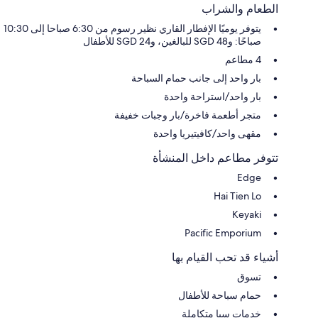
الطعام والشراب
يتوفر يوميًا الإفطار القاري نظير رسوم من 6:30 صباحا إلى 10:30
صباحًا: و48 SGD للبالغين، و24 SGD للأطفال
4 مطاعم
بار واحد إلى جانب حمام السباحة
بار واحد/استراحة واحدة
متجر أطعمة فاخرة/بار وجبات خفيفة
مقهى واحد/كافيتيريا واحدة
تتوفر مطاعم داخل المنشأة
Edge
Hai Tien Lo
Keyaki
Pacific Emporium
أشياء قد تحب القيام بها
تسوق
حمام سباحة للأطفال
خدمات سبا متكاملة