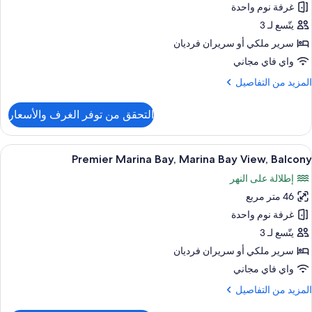
غرفة نوم واحدة
Room
Marin
يتّسع لـ 3
Ba
سرير ملكي‫‬ أو سريران فرديان
View
واي فاي مجاني
Loung
لمزيد
المزيد من التفاصيل
Access
ن
Hig
لتفاصيل
التحقق من توفر الغرف والأسعار
ن
Floo
Pacifi
Clu
ستعراض
أغطية فراش متميزة وميني بار وخزنة داخل
5
Room
Premier Marina Bay, Marina Bay View, Balcony
ميع
Marin
إطلالة على النهر
Ba
ور
View
46 متر مربع
Premie
Loung
Marin
غرفة نوم واحدة
Access
Bay
Hig
يتّسع لـ 3
Floo
Marin
سرير ملكي‫‬ أو سريران فرديان
Ba
واي فاي مجاني
View
لمزيد
المزيد من التفاصيل
Balcon
ن