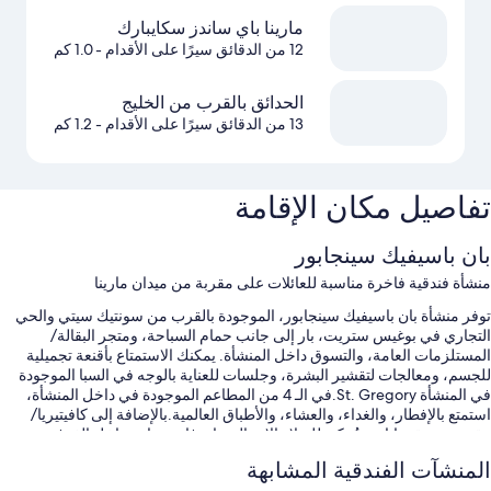
مارينا باي ساندز سكايبارك
12 من الدقائق سيرًا على الأقدام
- 1.0 كم
الحدائق بالقرب من الخليج
13 من الدقائق سيرًا على الأقدام
- 1.2 كم
تفاصيل مكان الإقامة
بان باسيفيك سينجابور
منشأة فندقية فاخرة مناسبة للعائلات على مقربة من ميدان مارينا
توفر منشأة بان باسيفيك سينجابور، الموجودة بالقرب من سونتيك سيتي والحي
التجاري في بوغيس ستريت، بار إلى جانب حمام السباحة، ومتجر البقالة/
المستلزمات العامة، والتسوق داخل المنشأة. يمكنك الاستمتاع بأقنعة تجميلية
للجسم، ومعالجات لتقشير البشرة، وجلسات للعناية بالوجه في السبا الموجودة
في المنشأة St. Gregory.في الـ 4 من المطاعم الموجودة في داخل المنشأة،
استمتع بالإفطار، والغداء، والعشاء، والأطباق العالمية.بالإضافة إلى كافيتيريا/
مقهى وحديقة يابانية، يُمكن للنزلاء الاتصال بواي فاي مجاني داخل الغرفة.
المنشآت الفندقية المشابهة
ستستمتع أيضًا بالامتيازات التالية في أثناء إقامتك: