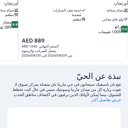
أورتشارد
أورتشارد
حمام سباحة
خدمة صف السيارات
حمام سباح
مُضمنة
مطعم
واي فاي مجاني
مطعم
8.8
ممتاز
8.8
9.
رائع
من
589 تقييمًا
9.0
ن
1,005 تقييمات
10،
10،
ممتاز،
السعر
AED 889
ائع،
589
الحالي
السعر النهائي: AED 1,066
1,00
تقييمًا
هو
يشمل الضرائب والرسوم
قييمات
AED
من 2026/08/29 إلى 2026/08/30
889
نبذة عن الحيّ
تقع بان باسيفيك سينجابور في حي مارينا باي متصلة بمركز تسوق.لا
تفوت زيارة كل من ميدان مارينا وسونتيك سيتي في حال كنت تخطط
للتسوق، بينما يُمكن لأولئك الذين يرغبون في اكتشاف مناطق الجذب
عرض تفاصيل أكثر
الشهيرة في المنطقة زيارة الحدائق بالقرب من الخليج وحديقة
سنغافورة النباتية. هل تصطحب أطفال معك في السفر؟ لا تفوت زيارة
كل من ستوديوهات Universal Studios Singapore™‎ وحديقة سنغافورة
للحيوانات.خصص بعض الوقت لاستكشاف أنشطة المنطقة، بما في ذلك
الجولف.يحب النزلاء موقع الفندق وذلك يرجع إلى المعالم
السياحية.
تفضل بزيارة أدلتنا للسفر إلى سنغافورة