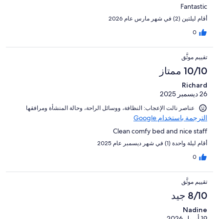
Fantastic
أقام ليلتين (2) في شهر مارس عام 2026
0
تقييم موثَّق
10/10 ممتاز
Richard
26 ديسمبر 2025
عناصر نالت الإعجاب: ⁦النظافة⁩، و⁦وسائل الراحة⁩، و⁦حالة المنشأة ومرافقها⁩
الترجمة باستخدام Google
Clean comfy bed and nice staff
أقام ليلة واحدة (1) في شهر ديسمبر عام 2025
0
تقييم موثَّق
8/10 جيد
Nadine
19 أبريل 2026