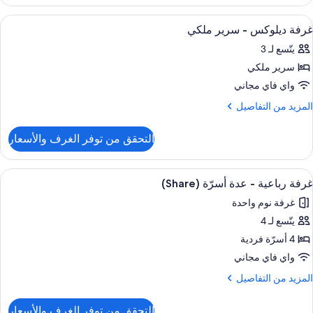
رفة
لمحدودة
يلوكس
ستعراض
خزنة داخل الغرفة ومكتب وستائر تعتيم وواي 
9
غرفة ديلوكس - سرير ملكي
ميع
ذوي
يتّسع لـ 3
ور
لقدرات
لحركية
سرير ملكي
رفة
لمحدودة
يلوكس
واي فاي مجاني
لمزيد
المزيد من التفاصيل
رير
ن
لتفاصيل
لكي
التحقق من توفر الغرف والأسعار
ن
رفة
يلوكس
ستعراض
خزنة داخل الغرفة ومكتب وستائر تعتيم وواي 
7
غرفة رباعية - عدة أسرّة (Share)
ميع
رير
غرفة نوم واحدة
لكي
ور
يتّسع لـ 4
رفة
باعية
4 أسرّة فردية
واي فاي مجاني
دة
لمزيد
المزيد من التفاصيل
سرّة
ن
(Share
لتفاصيل
التحقق من توفر الغرف والأسعار