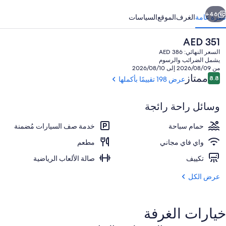
يدني
ابق
التالي
46+
نظرة عامة
الغرف
الموقع
السياسات
السعر
AED 351
الحالي
السعر النهائي: AED 386
هو
يشمل الضرائب والرسوم
AED
من 2026/08/09 إلى 2026/08/10
351
التقييمات
ممتاز
8.8
عرض 198 تقييمًا بأكملها
8.8 من 10
وسائل راحة رائجة
يتم تقديم الإفطار، والغداء، والعشاء، والإفط
حمام سباحة
خدمة صف السيارات مُضمنة
واي فاي مجاني
مطعم
تكييف
صالة الألعاب الرياضية
عرض الكل
خيارات الغرفة