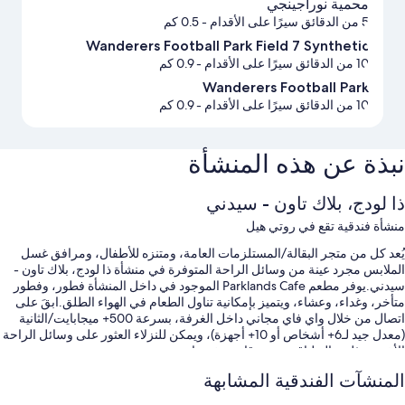
محمية نوراجينجي
5 من الدقائق سيرًا على الأقدام
- 0.5 كم
Wanderers Football Park Field 7 Synthetic
10 من الدقائق سيرًا على الأقدام
- 0.9 كم
Wanderers Football Park
10 من الدقائق سيرًا على الأقدام
- 0.9 كم
نبذة عن هذه المنشأة
ذا لودج، بلاك تاون - سيدني
منشأة فندقية تقع في روتي هيل
يُعد كل من متجر البقالة/المستلزمات العامة، ومتنزه للأطفال، ومرافق غسل
الملابس مجرد عينة من وسائل الراحة المتوفرة في منشأة ذا لودج، بلاك تاون -
سيدني.يوفر مطعم Parklands Cafe الموجود في داخل المنشأة فطور، وفطور
متأخر، وغداء، وعشاء، ويتميز بإمكانية تناول الطعام في الهواء الطلق.ابقَ على
اتصال من خلال واي فاي مجاني داخل الغرفة، بسرعة 500+ ميجابايت/الثانية
(معدل جيد لـ6+ أشخاص أو 10+ أجهزة)، ويمكن للنزلاء العثور على وسائل الراحة
الأخرى مثل صالة لياقة بدنية وقاعة مؤتمرات.
ستتوفر أيضًا امتيازات مثل:
المنشآت الفندقية المشابهة