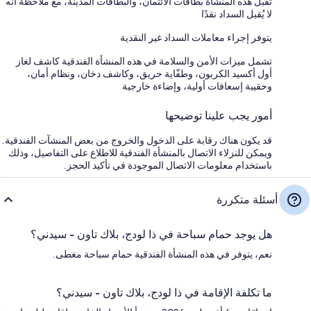
تقبل هذه المنشأة بطاقات الائتمان، والبطاقات المدينة، مع ملاحظة أنه
لا يُقبل السداد نقدًا
يتوفر إجراء معاملات السداد غير النقدية
تشمل ميزات الأمن والسلامة في هذه المنشأة الفندقية كاشف لغاز
أول أكسيد الكربون، وطفّاية حريق، وكاشف دخان، ونظام أمان،
وحقيبة إسعافات أولية، وإضاءة خارجية
أمور يجب علينا توضيحها
قد يكون هناك رقابة على الدخول والخروج من بعض المنشآت الفندقية.
ويمكن للنزلاء الاتصال بالمنشأة الفندقية للاطلاع على التفاصيل، وذلك
باستخدام معلومات الاتصال الموجودة في تأكيد الحجز.
أسئلة متكررة
هل يوجد حمام سباحة في ذا لودج، بلاك تاون - سيدني؟
نعم، يتوفر في هذه المنشأة الفندقية حمام سباحة مغطى.
ما تكلفة الإقامة في ذا لودج، بلاك تاون - سيدني؟