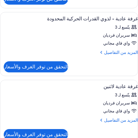
ن
رفة
باعية
ستعراض
خزنة داخل الغرفة ومكتب وستائر تعتيم وواي 
6
غرفة عادية - لذوي القدرات الحركية المحدودة
ميع
دة
يتّسع لـ 3
سرّة
ور
(Shar
سريران فرديان
رفة
ادية
واي فاي مجاني
لمزيد
المزيد من التفاصيل
ذوي
ن
لتفاصيل
لقدرات
التحقق من توفر الغرف والأسعار
ن
لحركية
رفة
لمحدودة
ادية
ستعراض
خزنة داخل الغرفة ومكتب وستائر تعتيم وواي 
7
غرفة عادية لاثنين
ميع
ذوي
يتّسع لـ 3
ور
لقدرات
لحركية
سريران فرديان
رفة
لمحدودة
ادية
واي فاي مجاني
اثنين
لمزيد
المزيد من التفاصيل
ن
لتفاصيل
التحقق من توفر الغرف والأسعار
ن