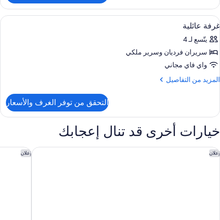
رفة
ادية
ستعراض
خزنة داخل الغرفة ومكتب وستائر تعتيم وواي 
6
اثنين
غرفة عائلية
ميع
يتّسع لـ 4
ور
سريران فرديان‫‬ وسرير ملكي
رفة
ائلية
واي فاي مجاني
لمزيد
المزيد من التفاصيل
ن
لتفاصيل
التحقق من توفر الغرف والأسعار
ن
رفة
ائلية
خيارات أخرى قد تنال إعجابك
ا بورتر هاوس هوتل سيدني - إم جاليري
كيمبتون م
إعلان
إعلان