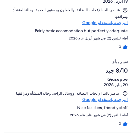
19 أبريل 2026
عناصر نالت الإعجاب: ⁦النظافة⁩، و⁦العاملون ومستوى الخدمة⁩، و⁦حالة المنشأة
ومرافقها⁩
الترجمة باستخدام Google
Fairly basic accomodation but perfectly adequate
أقام ليلتين (2) في شهر أبريل عام 2026
0
تقييم موثَّق
8/10 جيد
Giuseppe
20 يناير 2026
عناصر نالت الإعجاب: ⁦النظافة⁩، و⁦وسائل الراحة⁩، و⁦حالة المنشأة ومرافقها⁩
الترجمة باستخدام Google
Nice facilities, friendly staff
أقام ليلتين (2) في شهر يناير عام 2026
0