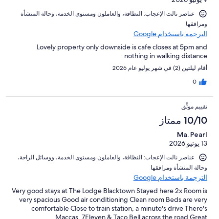
تقييمات
النزلاء
عناصر نالت الإعجاب: ⁦النظافة⁩، و⁦العاملون ومستوى الخدمة⁩، و⁦حالة المنشأة
ومرافقها⁩
الترجمة باستخدام Google
Lovely property only downside is cafe closes at 5pm and
nothing in walking distance
أقام ليلتين (2) في شهر يوليو عام 2026
0
تقييم موثَّق
10/10 ممتاز
Ma. Pearl
13 يونيو 2026
عناصر نالت الإعجاب: ⁦النظافة⁩، و⁦العاملون ومستوى الخدمة⁩، و⁦وسائل الراحة⁩،
و⁦حالة المنشأة ومرافقها⁩
الترجمة باستخدام Google
Very good stays at The Lodge Blacktown Stayed here 2x Room is
very spacious Good air conditioning Clean room Beds are very
comfortable Close to train station, a minute's drive There's
Maccas, 7Eleven & Taco Bell across the road Great