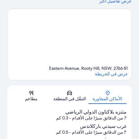
عرض تفاصيل أكثر
الاستمتاع ببعض أنشطة المنطقة في TreeTop Adventure Park
Sydney ونادي كاسل هيل االريفي.هل تطلع إلى الاستمتاع بحضور حدث
أو مباراة في أثناء تواجدك في المدينة؟ احظ بمشاهدة ما يُحدث في حلبة
سباقات سيدني دراغواي، أو استمتع بالخروج ليلًا في Valentine Sports
Park. اغتنم فرصة استكشاف المنطقة بغرض الاستمتاع بخوض تجارب
مثيرة في المياه مثل إمكانية السباحة في مكان قريب.
تفضل بزيارة أدلتنا
للسفر إلى سيدني
81 Eastern Avenue, Rooty Hill, NSW, 2766
عرض في الخريطة
الخريطة
الأماكن المجاورة
التنقّل في المنطقة
مطاعم
متنزه بلاكتاون الدولي الرياضي
3 من الدقائق سيرًا على الأقدام
- 0.3 كم
غرب سيدني باركلاندس
5 من الدقائق سيرًا على الأقدام
- 0.5 كم