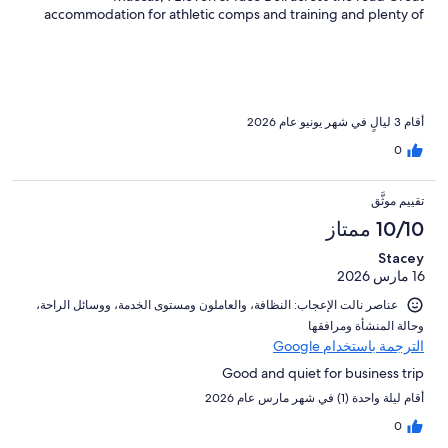
accommodation for athletic comps and training and plenty of
room for families Soccer field, marathon field, rugby field Highly
equipped
أقام 3 ليالٍ في شهر يونيو عام 2026
0
تقييم موثَّق
10/10 ممتاز
Stacey
16 مارس 2026
عناصر نالت الإعجاب: ⁦النظافة⁩، و⁦العاملون ومستوى الخدمة⁩، و⁦وسائل الراحة⁩،
و⁦حالة المنشأة ومرافقها⁩
الترجمة باستخدام Google
Good and quiet for business trip
أقام ليلة واحدة (1) في شهر مارس عام 2026
0