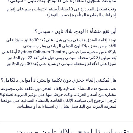
ما وقت تسجيل المغادرة في ذا لودج، بلاك تاون - سيدني؟
وقت تسجيل المغادرة في 10 صباحاً.سيتم احتساب رسم على إتمام
إجراءات المغادرة المتأخرة (حسب التوفر).
أين تقع منشأة ذا لودج، بلاك تاون - سيدني؟
توجد إقامة الفندق هذه في روتي هيل، على بُعد 10 دقائق سيرًا على
الأقدام من متنزه بلاكتاون الدولي الرياضي وغرب سيدني
باركلاندس.محمية نوراجينجي وSydney Coliseum Theatre أيضًا على
بُعد ميلين (3 كم).محطة سيدني روتي هيل على بُعد 22 من الدقائق
سيرًا على الأقدام ومحطة سيدني دونسايد على بُعد 30 من الدقائق.
هل يُمكنني إلغاء حجزي دون تكلفة واسترداد أموالي بالكامل؟
نعم، تسمح هذه المنشأة الفندقية بإلغاء الحجز دون تكلفة على مجموعة
مختارة من أسعار الغرف، وذلك حرصًا منها على توفير المرونة لعملائها!
يُرجى الرجوع إلى سياسة الإلغاء الخاصة بالمنشأة الفندقية على موقعنا
لمعرفة المزيد من التفاصيل بشأن أي استثناءات أو متطلبات.
التقييمات
تقييمات ⁦ذا لودج، بلاك تاون - سيدني⁩