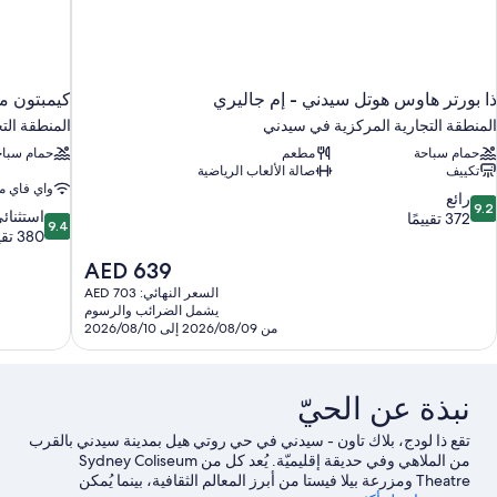
ذا بورتر هاوس هوتل سيدني - إم جاليري
كيمبتون م
المنطقة التجارية المركزية في سيدني
المنطقة الت
حمام سباحة
مطعم
حمام سباح
تكييف
صالة الألعاب الرياضية
واي فاي م
9.
رائع
9.2
9.4
استثنائ
ن
372 تقييمًا
9.4
من
380 تقييمًا
10،
10،
ائع،
السعر
AED 639
استثنائي،
37
الحالي
السعر النهائي: AED 703
380
قييمًا
هو
يشمل الضرائب والرسوم
تقييمًا
AED
من 2026/08/09 إلى 2026/08/10
639
نبذة عن الحيّ
تقع ذا لودج، بلاك تاون - سيدني في حي روتي هيل بمدينة سيدني بالقرب
من الملاهي وفي حديقة إقليميّة. يُعد كل من Sydney Coliseum
Theatre ومزرعة بيلا فيستا من أبرز المعالم الثقافية، بينما يُمكن