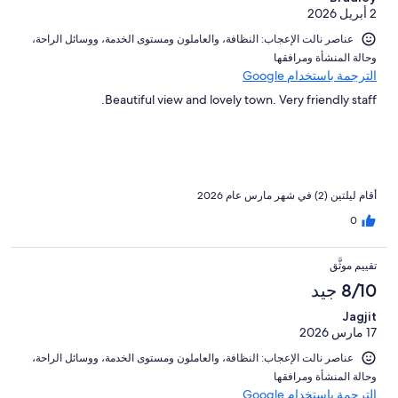
2 أبريل 2026
عناصر نالت الإعجاب: ⁦النظافة⁩، و⁦العاملون ومستوى الخدمة⁩، و⁦وسائل الراحة⁩،
و⁦حالة المنشأة ومرافقها⁩
الترجمة باستخدام Google
Beautiful view and lovely town. Very friendly staff.
أقام ليلتين (2) في شهر مارس عام 2026
0
تقييم موثَّق
8/10 جيد
Jagjit
17 مارس 2026
عناصر نالت الإعجاب: ⁦النظافة⁩، و⁦العاملون ومستوى الخدمة⁩، و⁦وسائل الراحة⁩،
و⁦حالة المنشأة ومرافقها⁩
الترجمة باستخدام Google