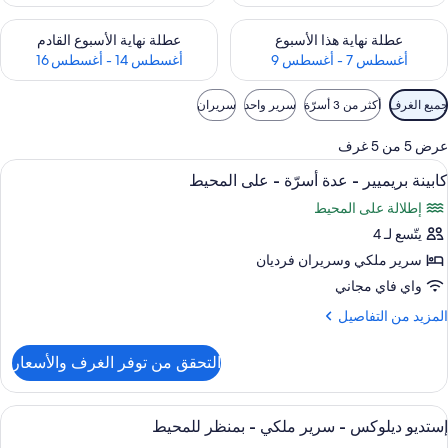
حقق من مدى التوفر لعطلة نهاية هذا الأسبوع للفترة أغسطس 7 - أغسطس 9
تحقق من مدى التوفر لعطلة نهاية الأسبوع
عطلة نهاية هذا الأسبوع
عطلة نهاية الأسبوع القادم
أغسطس 7 - أغسطس 9
أغسطس 14 - أغسطس 16
وامل
جميع الغرف
أكثر من 3 أسرّة
سرير واحد
سريران
لتصفية
لمتاحة
عرض 5 من 5 غرف
لغرف
ستعراض
ملاءات من القطن المصري وأغطية فراش مت
17
كابينة بريميير - عدة أسرّة - على المحيط
ميع
إطلالة على المحيط
ور
يتّسع لـ 4
ابينة
ريميير
سرير ملكي‫‬ وسريران فرديان
واي فاي مجاني
دة
لمزيد
المزيد من التفاصيل
سرّة
ن
لتفاصيل
التحقق من توفر الغرف والأسعار
ن
لى
ابينة
لمحيط
ريميير
ستعراض
ملاءات من القطن المصري وأغطية فراش مت
6
إستديو ديلوكس - سرير ملكي - بمنظر للمحيط
ميع
دة