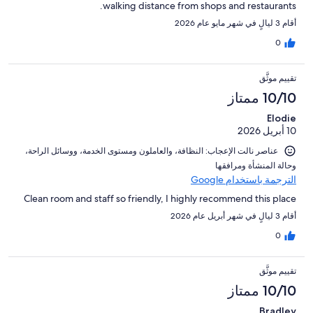
walking distance from shops and restaurants.
أقام 3 ليالٍ في شهر مايو عام 2026
0
تقييم موثَّق
10/10 ممتاز
Elodie
10 أبريل 2026
عناصر نالت الإعجاب: ⁦النظافة⁩، و⁦العاملون ومستوى الخدمة⁩، و⁦وسائل الراحة⁩،
و⁦حالة المنشأة ومرافقها⁩
الترجمة باستخدام Google
Clean room and staff so friendly, I highly recommend this place
أقام 3 ليالٍ في شهر أبريل عام 2026
0
تقييم موثَّق
10/10 ممتاز
Bradley