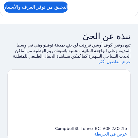
لتفاصيل
زدوجان
منظر
التحقق من توفر الغرف والأسعار
ن
لمحيط
قة
منظر
ستديو
لمحيط
ريميم
نبذة عن الحيّ
ريران
زدوجان
تقع دوفين كوف أوشن فرونت لودجنج بمدينة توفينو وهي في وسط
المدينة وعلى الواجهة المائية. محمية باسيفك ريم الوطنية من أماكن
منظر
الجذب السياحي الشهيرة كما يُمكن مشاهدة الجمال الطبيعي للمنطقة
لمحيط
عرض تفاصيل أكثر
في شاطئ ماكنزي وشاطئ تشسترمان.لا تفوت زيارة كل من متنزه
توفينو للدراجات والحدائق النباتية توفينو أيضًا. اكتشف المغامرات المائية
في المنطقة من خلال ركوب قوارب التجديف وركوب الأمواج على ألواح
شراعية القريبتين، أو استمتع بأنشطة الهواء الطلق الرائعة من خلال
جولات بيئية ومضمار للمشي/ للدراجات.
تفضل بزيارة أدلتنا للسفر إلى
توفينو
215 Campbell St, Tofino, BC, V0R 2Z0
عرض في الخريطة