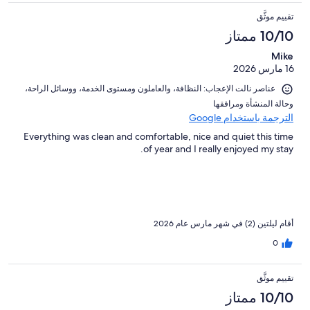
تقييم موثَّق
10/10 ممتاز
Mike
16 مارس 2026
عناصر نالت الإعجاب: ⁦النظافة⁩، و⁦العاملون ومستوى الخدمة⁩، و⁦وسائل الراحة⁩،
و⁦حالة المنشأة ومرافقها⁩
الترجمة باستخدام Google
Everything was clean and comfortable, nice and quiet this time
of year and I really enjoyed my stay.
أقام ليلتين (2) في شهر مارس عام 2026
0
تقييم موثَّق
10/10 ممتاز