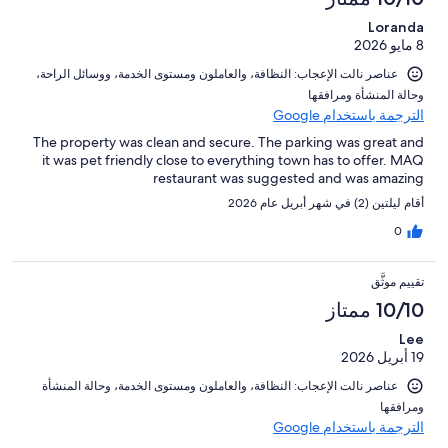
Loranda
8 مايو 2026
عناصر نالت الإعجاب: ⁦النظافة⁩، و⁦العاملون ومستوى الخدمة⁩، و⁦وسائل الراحة⁩،
و⁦حالة المنشأة ومرافقها⁩
الترجمة باستخدام Google
The property was clean and secure. The parking was great and
it was pet friendly close to everything town has to offer. MAQ
restaurant was suggested and was amazing
أقام ليلتين (2) في شهر أبريل عام 2026
0
تقييم موثَّق
10/10 ممتاز
Lee
19 أبريل 2026
عناصر نالت الإعجاب: ⁦النظافة⁩، و⁦العاملون ومستوى الخدمة⁩، و⁦حالة المنشأة
ومرافقها⁩
الترجمة باستخدام Google