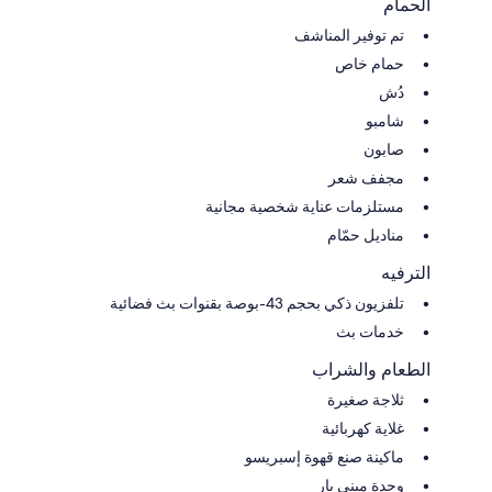
الحمام
تم توفير المناشف
حمام خاص
دُش
شامبو
صابون
مجفف شعر
مستلزمات عناية شخصية مجانية
مناديل حمّام
الترفيه
تلفزيون ذكي بحجم 43-بوصة بقنوات بث فضائية
خدمات بث
الطعام والشراب
ثلاجة صغيرة
غلاية كهربائية
ماكينة صنع قهوة إسبريسو
وحدة ميني بار