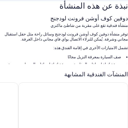
نبذة عن هذه المنشأة
دوفين كوف أوشن فرونت لودجنج
منشأة فندقية تقع على مقربة من شاطئ ماكنزي
توفر منشأة دوفين كوف أوشن فرونت لودجنج وسائل راحة مثل حفل استقبال
مجاني وشرفة. يُمكن للنزلاء الاتصال بواي فاي مجاني داخل الغرفة.
تشمل الامتيازات الأخرى في إقامة الفندق هذه:
صف السيارة بمعرفة النزيل مجانًا
سرعة إنهاء إجراءات المغادرة، وسرعة إنهاء إجراءات الوصول، ومحمية
طبيعية
المنشآت الفندقية المشابهة
لا يُسمَح بالتدخين، وقهوة/شاي في الردهة، وخدمات الاستعلامات والإرشاد
تُشير تقييمات النزلاء إلى المستوى الرائع لالموقع المناسب للتنقّل سيرا
ست ويسترن بلس تين ويس ريزورت
هوتل زد تو
سمات الغرفة
استمتع بالإقامة في جميع غرف النزلاء ذات المفروشات الفريدة في كل منها،
والتي توفر وسائل راحة مثل أغطية فراش متميزة، إلى جانب مزايا مثل إنترنت
لاسلكي مجاناً وخزنات.
تتضمن اللوازم المتوفرة في جميع الغرفة الأخرى: