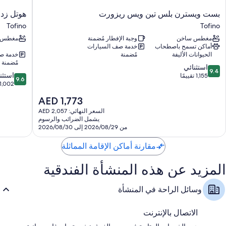
ملاءات للفراش لا تسبب الحساسية، وملاءات من القطن المصري، وأسرّة
بست
هوتل
بست ويسترن بلس تين ويس ريزورت
هوتل زد 
بطبقة علوية مريحة
ويسترن
زد
Tofino
Tofino
حمامات مزودة بتجهيزات دش ومستلزمات مجانية للعناية الشخصية
بلس
توفينو
مغطس ساخن
وجبة الإفطار مُضمنة
مغطس 
تين
Tofino
تلفزيونات ذكية 43-بوصة مزودة بخدمات بث وقنوات فضائية
أماكن تسمح باصطحاب
خدمة صف السيارات
ويس
الحيوانات الأليفة
مُضمنة
خدمة ص
ساحات خارجية، وثلاجات بحجم صغير، وغلايات كهربائية
ريزورت
مُضمنة
9.4
Tofino
استثنائي
9.4
9.6
استثن
من
1,155 تقييمًا
9.6
من
1,002 تقييم
10،
10،
استثنائي،
السعر
AED 1,773
استثنائي،
1,155
الحالي
1,002
السعر النهائي: AED 2,057
تقييمًا
هو
يشمل الضرائب والرسوم
تقييم
AED
من 2026/08/29 إلى 2026/08/30
1,773
مقارنة أماكن الإقامة المماثلة
المزيد عن هذه المنشأة الفندقية
وسائل الراحة في المنشأة
الاتصال بالإنترنت