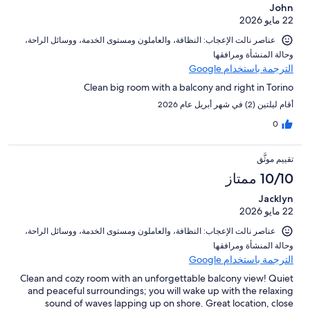
John
22 مايو 2026
عناصر نالت الإعجاب: ⁦النظافة⁩، و⁦العاملون ومستوى الخدمة⁩، و⁦وسائل الراحة⁩،
و⁦حالة المنشأة ومرافقها⁩
الترجمة باستخدام Google
Clean big room with a balcony and right in Torino
أقام ليلتين (2) في شهر أبريل عام 2026
0
تقييم موثَّق
10/10 ممتاز
Jacklyn
22 مايو 2026
عناصر نالت الإعجاب: ⁦النظافة⁩، و⁦العاملون ومستوى الخدمة⁩، و⁦وسائل الراحة⁩،
و⁦حالة المنشأة ومرافقها⁩
الترجمة باستخدام Google
Clean and cozy room with an unforgettable balcony view! Quiet
and peaceful surroundings; you will wake up with the relaxing
sound of waves lapping up on shore. Great location, close