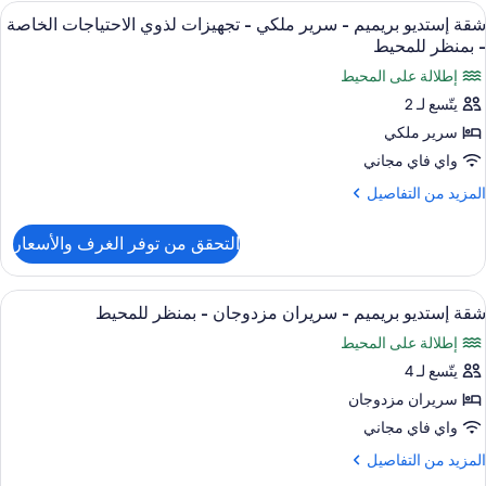
ستديو
ستعراض
ملاءات من القطن المصري وأغطية فراش مت
لمحيط
5
ريميم
شقة إستديو بريميم - سرير ملكي - تجهيزات لذوي الاحتياجات الخاصة
ميع
- بمنظر للمحيط
رير
ور
إطلالة على المحيط
لكي
قة
يتّسع لـ 2
ستديو
منظر
سرير ملكي
ريميم
لمحيط
واي فاي مجاني
رير
لمزيد
المزيد من التفاصيل
لكي
ن
لتفاصيل
التحقق من توفر الغرف والأسعار
ن
جهيزات
قة
ذوي
ستديو
ستعراض
ملاءات من القطن المصري وأغطية فراش مت
9
ريميم
لاحتياجات
شقة إستديو بريميم - سريران مزدوجان - بمنظر للمحيط
ميع
لخاصة
إطلالة على المحيط
رير
ور
لكي
يتّسع لـ 4
قة
منظر
ستديو
سريران مزدوجان
جهيزات
لمحيط
ريميم
ذوي
واي فاي مجاني
لاحتياجات
لمزيد
المزيد من التفاصيل
لخاصة
ريران
ن