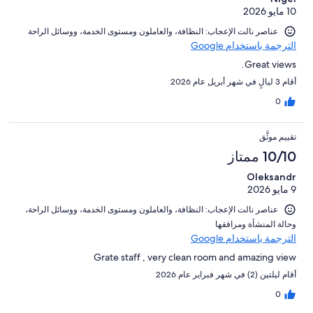
10 مايو 2026
عناصر نالت الإعجاب: ⁦النظافة⁩، و⁦العاملون ومستوى الخدمة⁩، و⁦وسائل الراحة⁩
الترجمة باستخدام Google
Great views.
أقام 3 ليالٍ في شهر أبريل عام 2026
0
تقييم موثَّق
10/10 ممتاز
Oleksandr
9 مايو 2026
عناصر نالت الإعجاب: ⁦النظافة⁩، و⁦العاملون ومستوى الخدمة⁩، و⁦وسائل الراحة⁩،
و⁦حالة المنشأة ومرافقها⁩
الترجمة باستخدام Google
Grate staff , very clean room and amazing view
أقام ليلتين (2) في شهر فبراير عام 2026
0