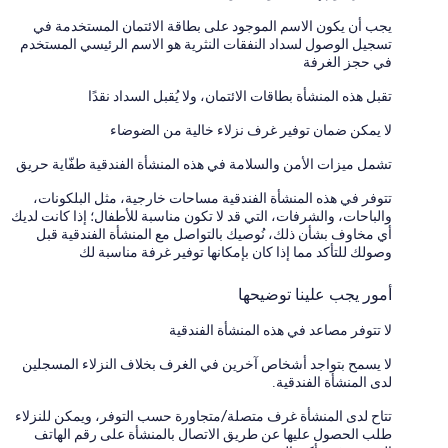
يجب أن يكون الاسم الموجود على بطاقة الائتمان المستخدمة في
تسجيل الوصول لسداد النفقات النثرية هو الاسم الرئيسي المستخدم
في حجز الغرفة
تقبل هذه المنشأة بطاقات الائتمان، ولا يُقبل السداد نقدًا
لا يمكن ضمان توفير غرف نزلاء خالية من الضوضاء
تشمل ميزات الأمن والسلامة في هذه المنشأة الفندقية طفّاية حريق
تتوفر في هذه المنشأة الفندقية مساحات خارجية، مثل البلكونات،
والباحات، والشرفات، التي قد لا تكون مناسبة للأطفال؛ إذا كانت لديك
أي مخاوف بشأن ذلك، نُوصيك بالتواصل مع المنشأة الفندقية قبل
وصولك للتأكد مما إذا كان بإمكانها توفير غرفة مناسبة لك
أمور يجب علينا توضيحها
لا تتوفر مصاعد في هذه المنشأة الفندقية
لا يسمح بتواجد أشخاص آخرين في الغرف بخلاف النزلاء المسجلين
لدى المنشأة الفندقية.
تتاح لدى المنشأة غرف متصلة/متجاورة حسب التوفر، ويمكن للنزلاء
طلب الحصول عليها عن طريق الاتصال بالمنشأة على رقم الهاتف