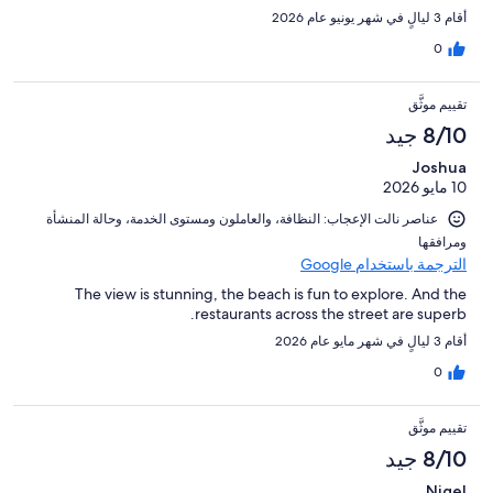
أقام 3 ليالٍ في شهر يونيو عام 2026
0
تقييم موثَّق
8/10 جيد
Joshua
10 مايو 2026
عناصر نالت الإعجاب: ⁦النظافة⁩، و⁦العاملون ومستوى الخدمة⁩، و⁦حالة المنشأة
ومرافقها⁩
الترجمة باستخدام Google
The view is stunning, the beach is fun to explore. And the
restaurants across the street are superb.
أقام 3 ليالٍ في شهر مايو عام 2026
0
تقييم موثَّق
8/10 جيد
Nigel