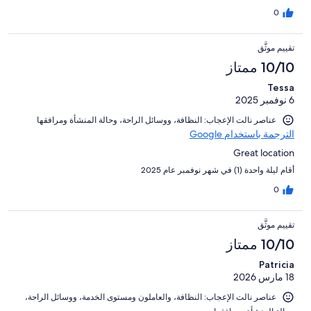
0
تقييم موثَّق
10/10 ممتاز
Tessa
6 نوفمبر 2025
عناصر نالت الإعجاب: ⁦النظافة⁩، و⁦وسائل الراحة⁩، و⁦حالة المنشأة ومرافقها⁩
الترجمة باستخدام Google
Great location
أقام ليلة واحدة (1) في شهر نوفمبر عام 2025
0
تقييم موثَّق
10/10 ممتاز
Patricia
18 مارس 2026
عناصر نالت الإعجاب: ⁦النظافة⁩، و⁦العاملون ومستوى الخدمة⁩، و⁦وسائل الراحة⁩،