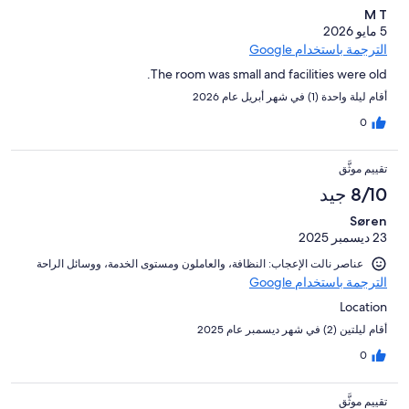
M T
5 مايو 2026
الترجمة باستخدام Google
The room was small and facilities were old.
أقام ليلة واحدة (1) في شهر أبريل عام 2026
0
تقييم موثَّق
8/10 جيد
Søren
23 ديسمبر 2025
عناصر نالت الإعجاب: ⁦النظافة⁩، و⁦العاملون ومستوى الخدمة⁩، و⁦وسائل الراحة⁩
الترجمة باستخدام Google
Location
أقام ليلتين (2) في شهر ديسمبر عام 2025
0
تقييم موثَّق