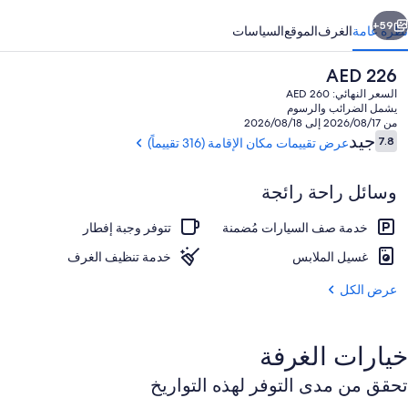
ابق
التالي
59+
نظرة عامة
الغرف
الموقع
السياسات
السعر
AED 226
الحالي
السعر النهائي: AED 260
هو
يشمل الضرائب والرسوم
AED
من 2026/08/17 إلى 2026/08/18
226
التقييمات
جيد
7.8
عرض تقييمات مكان الإقامة (316 تقييماً)
7.8 من 10
وسائل راحة رائجة
واي فاي وملاءات أسرّة
خدمة صف السيارات مُضمنة
تتوفر وجبة إفطار
غسيل الملابس
خدمة تنظيف الغرف
عرض الكل
خيارات الغرفة
تحقق من مدى التوفر لهذه التواريخ