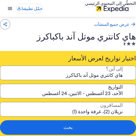
التخطّي إلى المحتوى الرئيسي
حمّل تطبيقنا
عرض جميع المنشآت
هاي كانتري موتل آند باكباكرز
نشأة
ندقية
صنفة
اختيار تواريخ لعرض الأسعار
ـ
إلى أين؟
2.
جمة
التواريخ
المسافرون
بحث