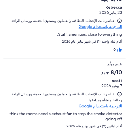
Rebecca
23 يناير 2026
عناصر نالت الإعجاب: ⁦النظافة⁩، و⁦العاملون ومستوى الخدمة⁩، و⁦وسائل الراحة⁩
الترجمة باستخدام Google
Staff, amenities, close to everything.
أقام ليلة واحدة (1) في شهر يناير عام 2026
0
تقييم موثَّق
8/10 جيد
scott
7 يونيو 2026
عناصر نالت الإعجاب: ⁦النظافة⁩، و⁦العاملون ومستوى الخدمة⁩، و⁦وسائل الراحة⁩،
و⁦حالة المنشأة ومرافقها⁩
الترجمة باستخدام Google
I think the rooms need a exhaust fan to stop the smoke detector
going off
أقام ليلتين (2) في شهر يونيو عام 2026