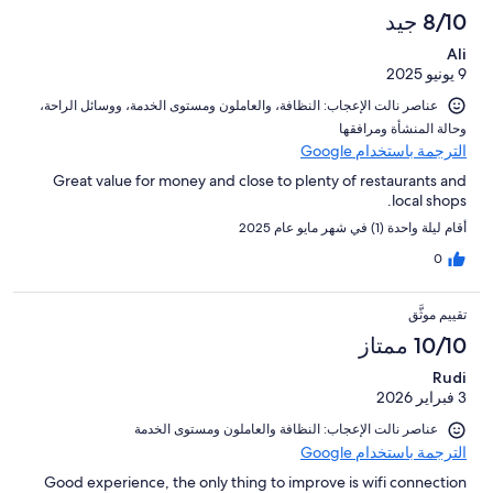
8/10 جيد
Ali
9 يونيو 2025
عناصر نالت الإعجاب: ⁦النظافة⁩، و⁦العاملون ومستوى الخدمة⁩، و⁦وسائل الراحة⁩،
و⁦حالة المنشأة ومرافقها⁩
الترجمة باستخدام Google
Great value for money and close to plenty of restaurants and
local shops.
أقام ليلة واحدة (1) في شهر مايو عام 2025
0
تقييم موثَّق
10/10 ممتاز
Rudi
3 فبراير 2026
عناصر نالت الإعجاب: ⁦النظافة⁩ و⁦العاملون ومستوى الخدمة⁩
الترجمة باستخدام Google
Good experience, the only thing to improve is wifi connection