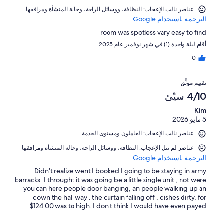
عناصر نالت الإعجاب: ⁦النظافة⁩، و⁦وسائل الراحة⁩، و⁦حالة المنشأة ومرافقها⁩
الترجمة باستخدام Google
room was spotless vary easy to find
أقام ليلة واحدة (1) في شهر نوفمبر عام 2025
0
تقييم موثَّق
4/10 سيّئ
Kim
5 مايو 2026
عناصر نالت الإعجاب: العاملون ومستوى الخدمة
عناصر لم تنل الإعجاب: ⁦النظافة⁩، و⁦وسائل الراحة⁩، و⁦حالة المنشأة ومرافقها⁩
الترجمة باستخدام Google
Didn't realize went I booked I going to be staying in army
barracks, I throught it was going be a little single unit , not were
you can here people door banging, an people walking up an
down the hall way , the curtain falling off , dishes dirty, for
$124.00 was to high. I don't think I would have even payed
50.00 a night if I new wht I was sleeping in ,