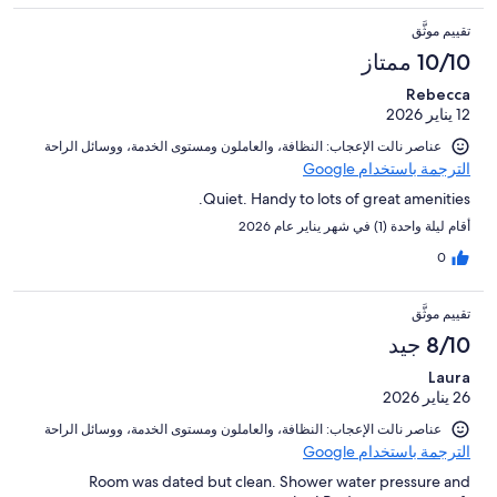
تقييم موثَّق
10/10 ممتاز
Rebecca
12 يناير 2026
عناصر نالت الإعجاب: ⁦النظافة⁩، و⁦العاملون ومستوى الخدمة⁩، و⁦وسائل الراحة⁩
الترجمة باستخدام Google
Quiet. Handy to lots of great amenities.
أقام ليلة واحدة (1) في شهر يناير عام 2026
0
تقييم موثَّق
8/10 جيد
Laura
26 يناير 2026
عناصر نالت الإعجاب: ⁦النظافة⁩، و⁦العاملون ومستوى الخدمة⁩، و⁦وسائل الراحة⁩
الترجمة باستخدام Google
Room was dated but clean. Shower water pressure and