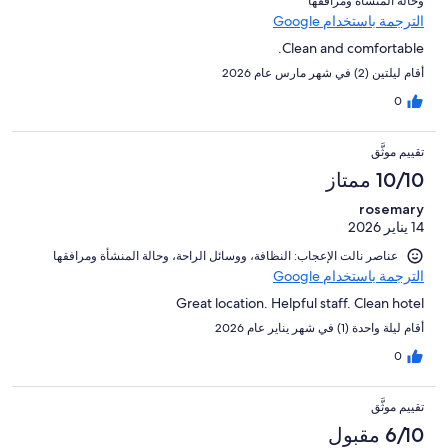
و⁦حالة المنشأة ومرافقها⁩
الترجمة باستخدام Google
Clean and comfortable.
أقام ليلتين (2) في شهر مارس عام 2026
0
تقييم موثَّق
10/10 ممتاز
rosemary
14 يناير 2026
عناصر نالت الإعجاب: ⁦النظافة⁩، و⁦وسائل الراحة⁩، و⁦حالة المنشأة ومرافقها⁩
الترجمة باستخدام Google
Great location. Helpful staff. Clean hotel
أقام ليلة واحدة (1) في شهر يناير عام 2026
0
تقييم موثَّق
6/10 مقبول