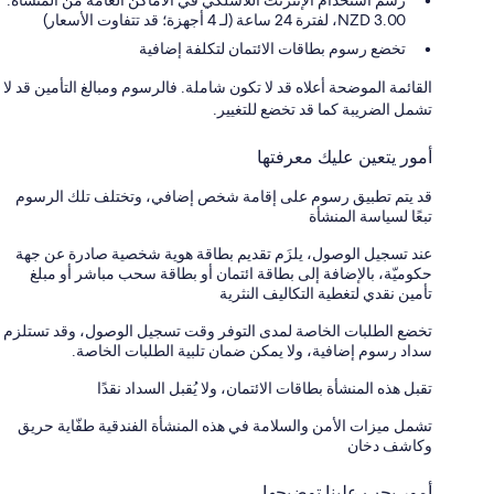
3.00 NZD، لفترة 24 ساعة (لـ 4 أجهزة؛ قد تتفاوت الأسعار)
تخضع رسوم بطاقات الائتمان لتكلفة إضافية
القائمة الموضحة أعلاه قد لا تكون شاملة. فالرسوم ومبالغ التأمين قد لا
تشمل الضريبة كما قد تخضع للتغيير.
أمور يتعين عليك معرفتها
قد يتم تطبيق رسوم على إقامة شخص إضافي، وتختلف تلك الرسوم
تبعًا لسياسة المنشأة
عند تسجيل الوصول، يلزَم تقديم بطاقة هوية شخصية صادرة عن جهة
حكوميّة، بالإضافة إلى بطاقة ائتمان أو بطاقة سحب مباشر أو مبلغ
تأمين نقدي لتغطية التكاليف النثرية
تخضع الطلبات الخاصة لمدى التوفر وقت تسجيل الوصول، وقد تستلزم
سداد رسوم إضافية، ولا يمكن ضمان تلبية الطلبات الخاصة.
تقبل هذه المنشأة بطاقات الائتمان، ولا يُقبل السداد نقدًا
تشمل ميزات الأمن والسلامة في هذه المنشأة الفندقية طفّاية حريق
وكاشف دخان
أمور يجب علينا توضيحها