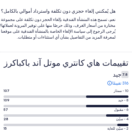
هل يُمكنني إلغاء حجزي دون تكلفة واسترداد أموالي بالكامل؟
نعم، تسمح هذه المنشأة الفندقية بإلغاء الحجز دون تكلفة على مجموعة
مختارة من أسعار الغرف، وذلك حرصًا منها على توفير المرونة لعملائها!
يُرجى الرجوع إلى سياسة الإلغاء الخاصة بالمنشأة الفندقية على موقعنا
لمعرفة المزيد من التفاصيل بشأن أي استثناءات أو متطلبات.
التقييمات
تقييمات ⁦هاي كانتري موتل آند باكباكرز⁩
جيد
7.8
316 تقييمًا
درجة
10 - ممتاز
107
التصنيف
درجة
8 - جيد
109
10
التصنيف
-
درجة
6 - مقبول
57
8
ممتاز.
التصنيف
-
درجة
4 - سيّئ
28
107
6
جيد.
التصنيف
من
-
درجة
2 - سيّئ للغاية
15
109
4