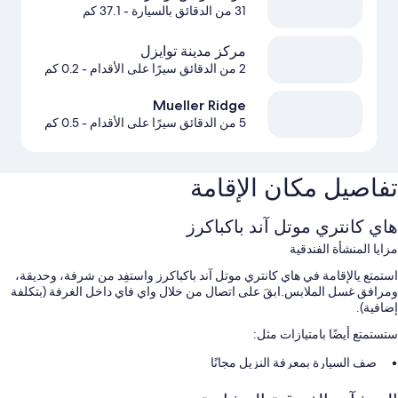
31 من الدقائق بالسيارة
- 37.1 كم
مركز مدينة توايزل
2 من الدقائق سيرًا على الأقدام
- 0.2 كم
Mueller Ridge
5 من الدقائق سيرًا على الأقدام
- 0.5 كم
تفاصيل مكان الإقامة
هاي كانتري موتل آند باكباكرز
مزايا المنشأة الفندقية
استمتع يالإقامة في هاي كانتري موتل آند باكباكرز واستفِد من شرفة، وحديقة،
ومرافق غسل الملابس.ابقَ على اتصال من خلال واي فاي داخل الغرفة (بتكلفة
إضافية).
ستستمتع أيضًا بامتيازات مثل:
صف السيارة بمعرفة النزيل مجانًا
فطور كونتينينتال (برسوم إضافية)، وتخزين الأمتعة، وقاعة استقبال