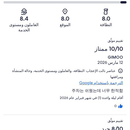
أصل
مقبول.
التصنيف
من
-
316
57
2
أصل
سيّئ.
من
من
-
316
8.4
8.0
8.0
28
تقييمات
أصل
سيّئ
من
من
النظافة
الموقع
العاملون ومستوى
النزلاء
316
للغاية.
تقييمات
أصل
الخدمة
من
15
النزلاء
316
التقييمات
تقييمات
من
تقييم موثَّق
من
النزلاء
أصل
10/10 ممتاز
تقييمات
316
النزلاء
GIMOO
من
12 مارس 2026
تقييمات
النزلاء
عناصر نالت الإعجاب: ⁦النظافة⁩، و⁦العاملون ومستوى الخدمة⁩، و⁦حالة المنشأة
ومرافقها⁩
الترجمة باستخدام Google
주차는 쉬웠는데 너무 한적함
أقام ليلة واحدة (1) في شهر فبراير عام 2026
0
تقييم موثَّق
8/10 جيد