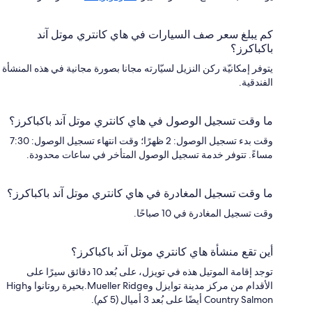
كم يبلغ سعر صف السيارات في هاي كانتري موتل آند
باكباكرز؟
يتوفر إمكانيّة ركن النزيل لسيّارته مجانا بصورة مجانية في هذه المنشأة
الفندقية.
ما وقت تسجيل الوصول في هاي كانتري موتل آند باكباكرز؟
وقت بدء تسجيل الوصول: 2 ظهرًا؛ وقت انتهاء تسجيل الوصول: 7:30
مساءً. تتوفر خدمة تسجيل الوصول المتأخر في ساعات محدودة.
ما وقت تسجيل المغادرة في هاي كانتري موتل آند باكباكرز؟
وقت تسجيل المغادرة في 10 صباحًا.
أين تقع منشأة هاي كانتري موتل آند باكباكرز؟
توجد إقامة الموتيل هذه في تويزل، على بُعد 10 دقائق سيرًا على
الأقدام من مركز مدينة توايزل وMueller Ridge.بحيرة روتانوا وHigh
Country Salmon أيضًا على بُعد 3 أميال (5 كم).