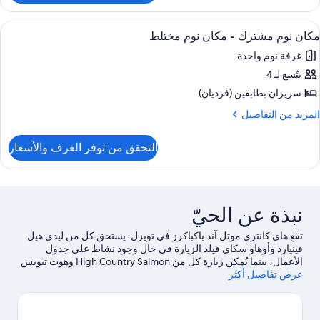
شترك
رفة
زدوجة
ستعراض
واي فاي وملاءات أسرّة
4
مكان نوم مشترك - مكان نوم مختلط
ميع
حمام
غرفة نوم واحدة
ور
شترك
يتّسع لـ 4
كان
وم
سريران بطابقين (فرديان)
شترك
لمزيد
المزيد من التفاصيل
ن
لتفاصيل
كان
التحقق من توفر الغرف والأسعار
ن
وم
كان
ختلط
وم
شترك
نبذة عن الحيّ
كان
وم
تقع هاي كانتري موتل آند باكباكرز في تويزل. يستحق كل من ليدي هيل
ختلط
فينيارد وأوهاو سكاي فيلد الزيارة في حال وجود نشاط على جدول
الأعمال، بينما يُمكن زيارة كل من High Country Salmon وهوت تيوبس
عرض تفاصيل أكثر
أوماراما لمن يرغبون في زيارة معالم الجذب في المنطقة.اغتنم فرصة
استكشاف المنطقة بغرض الاستمتاع بخوض تجارب مثيرة في المياه مثل
إمكانية صيد الأسماك في مكان قريب.
تفضل بزيارة أدلتنا للسفر إلى
تويزل