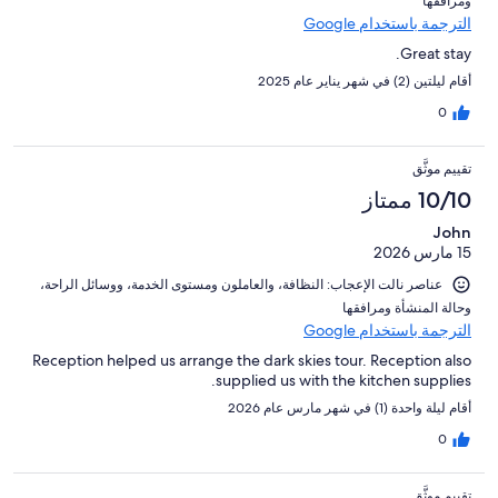
ومرافقها⁩
الترجمة باستخدام Google
Great stay.
أقام ليلتين (2) في شهر يناير عام 2025
0
تقييم موثَّق
10/10 ممتاز
John
15 مارس 2026
عناصر نالت الإعجاب: ⁦النظافة⁩، و⁦العاملون ومستوى الخدمة⁩، و⁦وسائل الراحة⁩،
و⁦حالة المنشأة ومرافقها⁩
الترجمة باستخدام Google
Reception helped us arrange the dark skies tour. Reception also
supplied us with the kitchen supplies.
أقام ليلة واحدة (1) في شهر مارس عام 2026
0
تقييم موثَّق