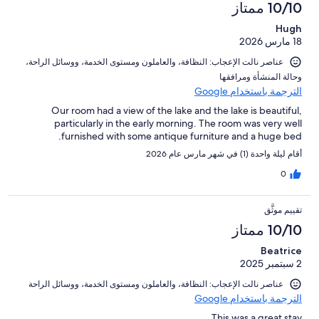
10/10 ممتاز
Hugh
18 مارس 2026
عناصر نالت الإعجاب: ⁦النظافة⁩، و⁦العاملون ومستوى الخدمة⁩، و⁦وسائل الراحة⁩،
و⁦حالة المنشأة ومرافقها⁩
الترجمة باستخدام Google
Our room had a view of the lake and the lake is beautiful,
particularly in the early morning. The room was very well
furnished with some antique furniture and a huge bed.
أقام ليلة واحدة (1) في شهر مارس عام 2026
0
تقييم موثَّق
10/10 ممتاز
Beatrice
2 سبتمبر 2025
عناصر نالت الإعجاب: ⁦النظافة⁩، و⁦العاملون ومستوى الخدمة⁩، و⁦وسائل الراحة⁩
الترجمة باستخدام Google
This was a great stay