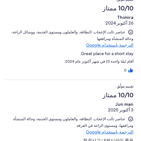
10/10 ممتاز
Thimira
26 أكتوبر 2024
عناصر نالت الإعجاب: ⁦النظافة⁩، و⁦العاملون ومستوى الخدمة⁩، و⁦وسائل الراحة⁩،
و⁦حالة المنشأة ومرافقها⁩
الترجمة باستخدام Google
Great place for a short stay.
أقام ليلة واحدة (1) في شهر أكتوبر عام 2024
0
تقييم موثَّق
10/10 ممتاز
Jun man
3 أكتوبر 2025
عناصر نالت الإعجاب: ⁦النظافة⁩، و⁦العاملون ومستوى الخدمة⁩، و⁦حالة المنشأة
ومرافقها⁩، و⁦مستوى الراحة في الغرفة⁩
الترجمة باستخدام Google
청결사고 내부시설이 좋음