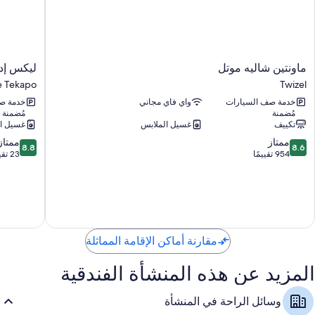
دليل للمطاعم، وأدلّة/توصيات، وخرائط محلية
تلفزيونات إل إي دي 24-بوصة مزودة بقنوات فضائية
تدفئة وخدمة تنظيف الغرف يوميًا
ماونتين
ليكس
ماونتين شاليه موتل
ليكس إد
شاليه
إدج
e Tekapo
Twizel
موتل
لودج
خدمة صف السيارات
واي فاي مجاني
خدمة ص
Lake
Twizel
مُضمنة
مُضمنة
Tekapo
تكييف
غسيل الملابس
غسيل ا
8.8
8.6
ممتاز
ممتاز
8.8
8.6
من
من
954 تقييمًا
23 تقييمًا
10،
10،
ممتاز،
ممتاز،
23
954
تقييمًا
تقييمًا
مقارنة أماكن الإقامة المماثلة
المزيد عن هذه المنشأة الفندقية
وسائل الراحة في المنشأة