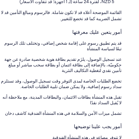
5 NZD، لفترة 24 ساعة (لـ 1 أجهزة؛ قد تتفاوت الأسعار)
القائمة الموضحة أعلاه قد لا تكون شاملة. فالرسوم ومبالغ التأمين قد لا
تشمل الضريبة كما قد تخضع للتغيير.
أمور يتعين عليك معرفتها
قد يتم تطبيق رسوم على إقامة شخص إضافي، وتختلف تلك الرسوم
تبعًا لسياسة المنشأة
عند تسجيل الوصول، يلزَم تقديم بطاقة هوية شخصية صادرة عن جهة
حكوميّة، بالإضافة إلى بطاقة ائتمان أو بطاقة سحب مباشر أو مبلغ
تأمين نقدي لتغطية التكاليف النثرية
تخضع الطلبات الخاصة لمدى التوفر وقت تسجيل الوصول، وقد تستلزم
سداد رسوم إضافية، ولا يمكن ضمان تلبية الطلبات الخاصة.
تقبل هذه المنشأة بطاقات الائتمان، والبطاقات المدينة، مع ملاحظة أنه
لا يُقبل السداد نقدًا
تشمل ميزات الأمن والسلامة في هذه المنشأة الفندقية كاشف دخان
أمور يجب علينا توضيحها
لا تتوفر مصاعد في هذه المنشأة الفندقية