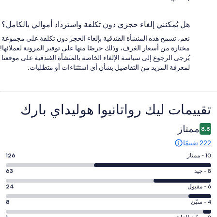
هل يُمكنني إلغاء حجزي دون تكلفة واسترداد أموالي بالكامل؟
نعم، تسمح هذه المنشأة الفندقية بإلغاء الحجز دون تكلفة على مجموعة
مختارة من أسعار الغرف، وذلك حرصًا منها على توفير المرونة لعملائها!
يُرجى الرجوع إلى سياسة الإلغاء الخاصة بالمنشأة الفندقية على موقعنا
لمعرفة المزيد من التفاصيل بشأن أي استثناءات أو متطلبات.
التقييمات
تقييمات ⁦ليك رواتانيوا هوليداي بارك ⁩
ممتاز
8.8
222 تقييمًا
درجة
10 - ممتاز
126
التصنيف
درجة
8 - جيد
63
10
التصنيف
-
درجة
6 - مقبول
24
8
ممتاز.
التصنيف
-
درجة
4 - سيّئ
8
126
6
جيد.
التصنيف