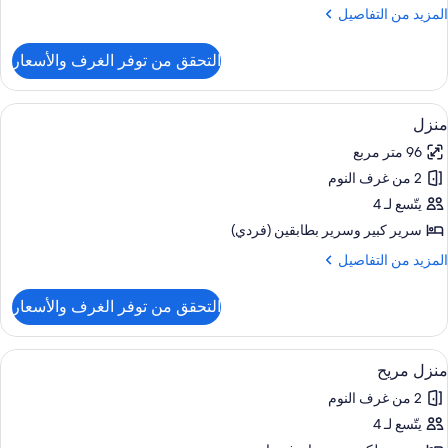
لمزيد
المزيد من التفاصيل
ن
لتفاصيل
التحقق من توفر الغرف والأسعار
ن
رفة
قتصادية
ستعراض
حمام
2
باعية
منزل
ميع
96 متر مربع
ور
2 من غرف النوم
نزل
يتّسع لـ 4
سرير كبير‫‬ وسرير بطابقين (فردي)
لمزيد
المزيد من التفاصيل
ن
لتفاصيل
التحقق من توفر الغرف والأسعار
ن
نزل
ستعراض
واي فاي وملاءات أسرّة
7
منزل مريح
ميع
2 من غرف النوم
ور
يتّسع لـ 4
نزل