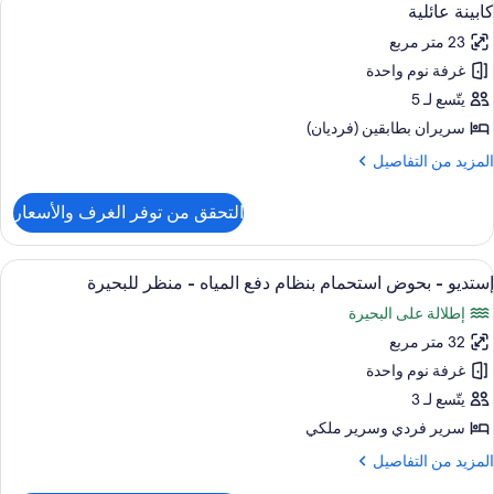
9
كابينة عائلية
ميع
23 متر مربع
ور
غرفة نوم واحدة
ابينة
ائلية
يتّسع لـ 5
سريران بطابقين (فرديان)
لمزيد
المزيد من التفاصيل
ن
لتفاصيل
التحقق من توفر الغرف والأسعار
ن
ابينة
ائلية
ستعراض
واي فاي وملاءات أسرّة
11
إستديو - بحوض استحمام بنظام دفع المياه - منظر للبحيرة
ميع
إطلالة على البحيرة
ور
32 متر مربع
ستديو
غرفة نوم واحدة
حوض
يتّسع لـ 3
ستحمام
سرير فردي‫‬ وسرير ملكي
نظام
لمزيد
المزيد من التفاصيل
فع
ن