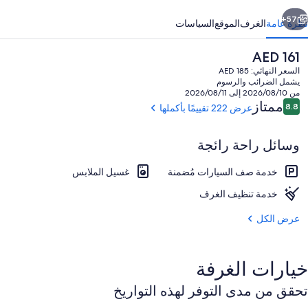
ابق
التالي
57+
نظرة عامة
الغرف
الموقع
السياسات
السعر
AED 161
الحالي
السعر النهائي: AED 185
هو
يشمل الضرائب والرسوم
AED
من 2026/08/10 إلى 2026/08/11
161
التقييمات
ممتاز
8.8
عرض 222 تقييمًا بأكملها
8.8 من 10
وسائل راحة رائجة
واي فاي وملاءات أسرّة
خدمة صف السيارات مُضمنة
غسيل الملابس
خدمة تنظيف الغرف
عرض الكل
خيارات الغرفة
تحقق من مدى التوفر لهذه التواريخ