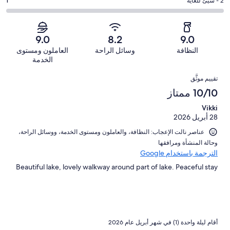
من
-
درجة
2 - سيّئ للغاية
1
63
4
أصل
مقبول.
التصنيف
من
-
222
24
2
أصل
سيّئ.
من
من
-
222
9.0
8.2
9.0
8
تقييمات
أصل
سيّئ
من
من
النظافة
وسائل الراحة
العاملون ومستوى
النزلاء
222
للغاية.
تقييمات
أصل
الخدمة
من
1
النزلاء
222
التقييمات
تقييمات
من
تقييم موثَّق
من
النزلاء
أصل
10/10 ممتاز
تقييمات
222
النزلاء
Vikki
من
28 أبريل 2026
تقييمات
النزلاء
عناصر نالت الإعجاب: ⁦النظافة⁩، و⁦العاملون ومستوى الخدمة⁩، و⁦وسائل الراحة⁩،
و⁦حالة المنشأة ومرافقها⁩
الترجمة باستخدام Google
Beautiful lake, lovely walkway around part of lake. Peaceful stay
أقام ليلة واحدة (1) في شهر أبريل عام 2026