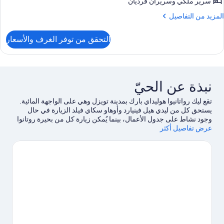
ريح
سرير ملكي‫‬ وسريران فرديان
لمزيد
المزيد من التفاصيل
ن
لتفاصيل
التحقق من توفر الغرف والأسعار
ن
نزل
ريح
نبذة عن الحيّ
تقع ليك رواتانيوا هوليداي بارك بمدينة تويزل وهي على الواجهة المائية.
يستحق كل من ليدي هيل فينيارد وأوهاو سكاي فيلد الزيارة في حال
وجود نشاط على جدول الأعمال، بينما يُمكن زيارة كل من بحيرة روتانوا
عرض تفاصيل أكثر
وMueller Ridge لمن يرغبون في الاستمتاع بالجمال الطبيعي
للمنطقة.يُقدم كل من ركوب قوارب التجديف وركوب قوارب الكانو في
أماكن قريبة فرصًا رائعة للتنزه في المياة المحيطة، أو يُمكنك الاستمتاع
بخوض تجارب مثيرة من خلال القفز الحر بالمظلات ومضمار للمشي/
للدراجات القريبتين.
تفضل بزيارة أدلتنا للسفر إلى تويزل