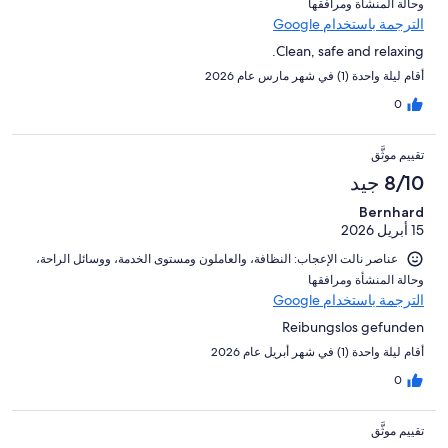
و⁦حالة المنشأة ومرافقها⁩
الترجمة باستخدام Google
Clean, safe and relaxing.
أقام ليلة واحدة (1) في شهر مارس عام 2026
0
تقييم موثَّق
8/10 جيد
Bernhard
15 أبريل 2026
عناصر نالت الإعجاب: ⁦النظافة⁩، و⁦العاملون ومستوى الخدمة⁩، و⁦وسائل الراحة⁩،
و⁦حالة المنشأة ومرافقها⁩
الترجمة باستخدام Google
Reibungslos gefunden
أقام ليلة واحدة (1) في شهر أبريل عام 2026
0
تقييم موثَّق