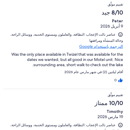
تقييم موثَّق
8/10 جيد
Peter
9 أبريل 2026
عناصر نالت الإعجاب: ⁦النظافة⁩، و⁦العاملون ومستوى الخدمة⁩، و⁦وسائل الراحة⁩،
و⁦حالة المنشأة ومرافقها⁩
الترجمة باستخدام Google
Was the only place available in Twizel that was available for the
dates we wanted, but all good in our Motel unit. Nice
surrounding area, short walk to check out the lake.
أقام ليلتين (2) في شهر مارس عام 2026
0
تقييم موثَّق
10/10 ممتاز
Timothy
19 مارس 2026
عناصر نالت الإعجاب: ⁦النظافة⁩، و⁦العاملون ومستوى الخدمة⁩، و⁦وسائل الراحة⁩،