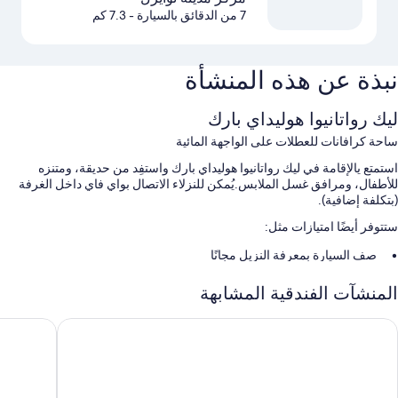
7 من الدقائق بالسيارة
- 7.3 كم
نبذة عن هذه المنشأة
ليك رواتانيوا هوليداي بارك
ساحة كرافانات للعطلات على الواجهة المائية
استمتع يالإقامة في ليك رواتانيوا هوليداي بارك واستفِد من حديقة، ومتنزه
للأطفال، ومرافق غسل الملابس.يُمكن للنزلاء الاتصال بواي فاي داخل الغرفة
(بتكلفة إضافية).
ستتوفر أيضًا امتيازات مثل:
صف السيارة بمعرفة النزيل مجانًا
محطة شحن السيارات الكهربائية، وطاولة لتنظيف السمك، ولا يُسمَح
المنشآت الفندقية المشابهة
بالتدخين
اونتين شاليه موتل
ليكس إدج 
سمات الغرفة
تقدم جميع غرف النزلاء في منشأة ليك رواتانيوا هوليداي بارك وسائل راحة مثل
اتصال بالإنترنت اللاسلكية (نظير تكلفة إضافية).
تتضمن وسائل الراحة الأخرى: