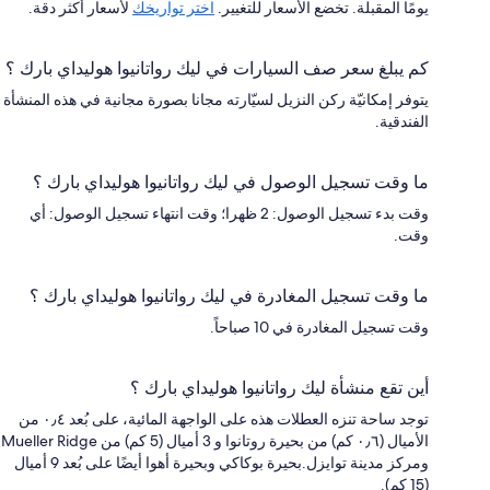
يومًا المقبلة. تخضع الأسعار للتغيير.
اختر تواريخك
لأسعار أكثر دقة.
كم يبلغ سعر صف السيارات في ليك رواتانيوا هوليداي بارك ؟
يتوفر إمكانيّة ركن النزيل لسيّارته مجانا بصورة مجانية في هذه المنشأة
الفندقية.
ما وقت تسجيل الوصول في ليك رواتانيوا هوليداي بارك ؟
وقت بدء تسجيل الوصول: 2 ظهرا؛ وقت انتهاء تسجيل الوصول: أي
وقت.
ما وقت تسجيل المغادرة في ليك رواتانيوا هوليداي بارك ؟
وقت تسجيل المغادرة في 10 صباحاً.
أين تقع منشأة ليك رواتانيوا هوليداي بارك ؟
توجد ساحة تنزه العطلات هذه على الواجهة المائية، على بُعد ٠٫٤ من
الأميال (٠٫٦ كم) من بحيرة روتانوا و 3 أميال (5 كم) من Mueller Ridge
ومركز مدينة توايزل.بحيرة بوكاكي وبحيرة أهوا أيضًا على بُعد 9 أميال
(15 كم).