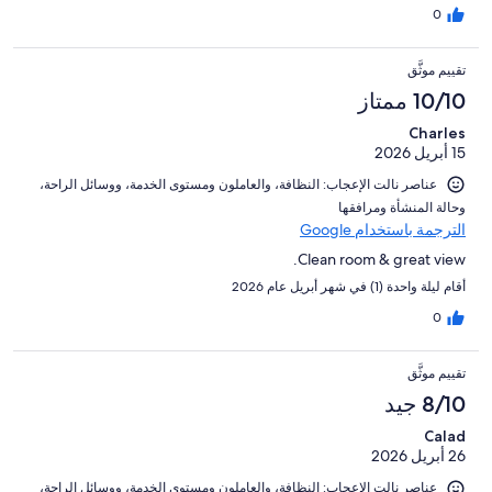
0
تقييم موثَّق
10/10 ممتاز
Charles
15 أبريل 2026
عناصر نالت الإعجاب: ⁦النظافة⁩، و⁦العاملون ومستوى الخدمة⁩، و⁦وسائل الراحة⁩،
و⁦حالة المنشأة ومرافقها⁩
الترجمة باستخدام Google
Clean room & great view.
أقام ليلة واحدة (1) في شهر أبريل عام 2026
0
تقييم موثَّق
8/10 جيد
Calad
26 أبريل 2026
عناصر نالت الإعجاب: ⁦النظافة⁩، و⁦العاملون ومستوى الخدمة⁩، و⁦وسائل الراحة⁩،