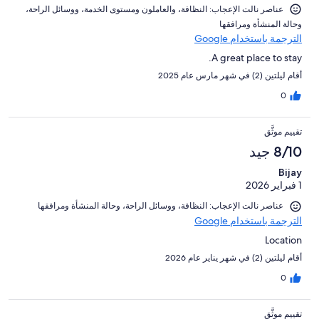
عناصر نالت الإعجاب: ⁦النظافة⁩، و⁦العاملون ومستوى الخدمة⁩، و⁦وسائل الراحة⁩،
و⁦حالة المنشأة ومرافقها⁩
الترجمة باستخدام Google
A great place to stay.
أقام ليلتين (2) في شهر مارس عام 2025
0
تقييم موثَّق
8/10 جيد
Bijay
1 فبراير 2026
عناصر نالت الإعجاب: ⁦النظافة⁩، و⁦وسائل الراحة⁩، و⁦حالة المنشأة ومرافقها⁩
الترجمة باستخدام Google
Location
أقام ليلتين (2) في شهر يناير عام 2026
0
تقييم موثَّق