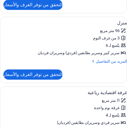
لمياه
لتفاصيل
التحقق من توفر الغرف والأسعار
ن
ستديو
نظر
ستعراض
واي فاي وملاءات أسرّة
لبحيرة
11
حوض
منزل
ميع
ستحمام
96 متر مربع
نظام
ور
فع
3 من غرف النوم
نزل
لمياه
يتّسع لـ 6
نظر
سرير كبير‫‬ وسرير بطابقين (فردي)‫‬ وسريران فرديان
لبحيرة
لمزيد
المزيد من التفاصيل
ن
لتفاصيل
التحقق من توفر الغرف والأسعار
ن
نزل
ستعراض
واي فاي وملاءات أسرّة
9
غرفة اقتصادية رباعية
ميع
11 متر مربع
ور
غرفة نوم واحدة
رفة
قتصادية
يتّسع لـ 4
باعية
سرير فردي‫‬ وسريران بطابقين (فرديان)