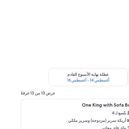
ترة أغسطس 7 - أغسطس 9
تحقق من مدى التوفر لعطلة نهاية الأسبوع القادم للفترة أغسطس 14 - أغسطس 16
عطلة نهاية الأسبوع القادم
أغسطس 14 - أغسطس 16
عرض 13 من 13 غرفةً
فة ومكتب
تعراض
أسرّة بطبقة علوية مريحة وخزنة داخل الغرفة ومكت
6
One King with Sofa B
يع
يتّسع لـ 4
ر
أريكة سرير (مزدوجة)‫‬ وسرير ملكي
O
Ki
واي فاي مجاني