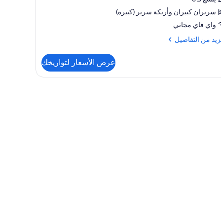
Que
سريران كبيران‫‬ وأريكة سرير (كبيرة)
wi
واي فاي مجاني
So
Be
زيد
زيد من التفاصيل
فاصيل
عرض الأسعار لتواريخك
ة
سيكية
(T
Que
w
S
B