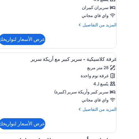
مصغر
-
سريران كبيران
في
واي فاي مجاني
الزاوية
المزيد
المزيد من التفاصيل
من
التفاصيل
عرض الأسعار لتواريخك
عن
غرفة
تقليدية
استعراض
أسرّة بطبقة علوية مريحة وخزنة د
7
غرفة كلاسيكية - سرير كبير مع أريكة سرير
جميع
28 متر مربع
صور
غرفة نوم واحدة
غرفة
كلاسيكية
يتّسع لـ 4
-
سرير كبير‫‬ وأريكة سرير (كبيرة)
سرير
واي فاي مجاني
كبير
المزيد
المزيد من التفاصيل
مع
من
أريكة
التفاصيل
عرض الأسعار لتواريخك
عن
سرير
غرفة
كلاسيكية