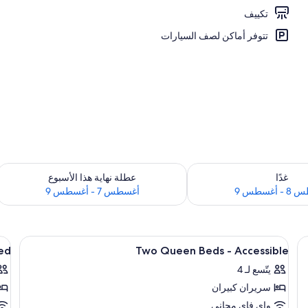
تكييف
تتوفر أماكن لصف السيارات
 لغد للفترة أغسطس 8 - أغسطس 9
تحقق من مدى التوفر لعطلة نهاية هذا الأسبوع للف
غدًا
عطلة نهاية هذا الأسبوع
أغسطس 9
أغسطس 7 - أغسطس 9
اخل الغرفة ومكتب
استعراض
أسرّة بطبقة علوية مريحة وخزنة داخل الغر
اس
9
ed
Two Queen Beds - Accessible
جميع
جم
يتّسع لـ 4
صور
صو
سريران كبيران
ne
Two
ng
Queen
واي فاي مجاني