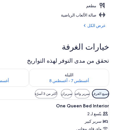
مطعم
الردهة
صالة الألعاب الرياضية
عرض الكل
خيارات الغرفة
تحقق من مدى التوفر لهذه التواريخ
تحقق من مدى التوفر لليلة للفترة أغسطس 7 - أغسطس 8
تحقق من مدى التوفر
الليلة
أغسطس 7 - أغسطس 8
أغسطس 8 - 
عوامل
جميع الغرف
سرير واحد
سريران
أكثر من 3 أسرّة
التصفية
استعراض
أسرّة بطبقة علوية مريحة وخزنة د
المتاحة
5
One Queen Bed Interior
جميع
للغرف
يتّسع لـ 2
صور
سرير كبير
One
Queen
واي فاي مجاني