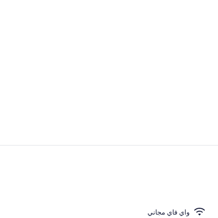
منطقة المعيش
مطبخ خاص
واي فاي مجاني