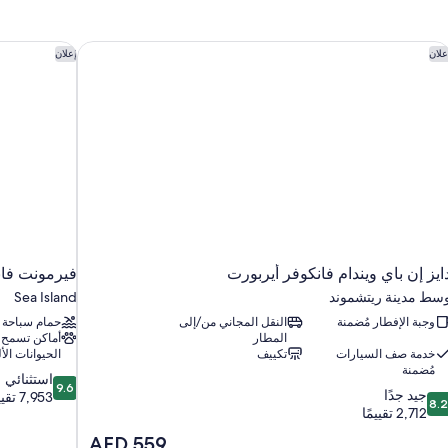
ايز إن باي ويندام فانكوفر أيربورت
فيرمونت فان
علان
إعلان
ايز إن باي ويندام فانكوفر أيربورت
فيرمونت فان
سط مدينة ريتشموند
Sea Island
وجبة الإفطار مُضمنة
النقل المجاني من/إلى
حمام سباحة
المطار
أماكن تسمح
خدمة صف السيارات
تكييف
الحيوانات الأل
مُضمنة
9.6
استثنائي
9.6
8.
جيد جدًا
من
7,953 تقييمًا
8.
ن
2,712 تقييمًا
10،
10،
استثنائي،
السعر
AED 559
يد