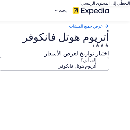
التخطّي إلى المحتوى الرئيسي
بحث
عرض جميع المنشآت
أتريوم هوتل فانكوفر
منشأة
فندقية
اختيار تواريخ لعرض الأسعار
مصنفة
إلى أين؟
بـ
3.5
معرض
نجمة
صور
أتريوم
هوتل
فانكوفر