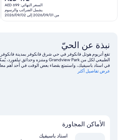
تقييمًا
الحالي
السعر النهائي: AED 699
ج
هو
يشمل الضرائب والرسوم
2
AED
من 2026/09/01 إلى 2026/09/02
ت
472
نبذة عن الحيّ
تقع أتريوم هوتل فانكوفر في حي شرق فانكوفر بمدينة فانكوفر في
الطبيعي لكل من Grandview Park ومتنز
في استاد باسيفيك، واستمتع بقضاء بعض الوقت في أحد أهم معالم 
عرض تفاصيل أكثر
واستمتع بممارسة رياضة الجولف على ملعب جولف قريب، أو يُ
وإمكانية تسلّق الجبال في مكان قريب.
تفضل بزيارة أدلتنا للسفر
الأماكن المجاورة
استاد باسيفيك