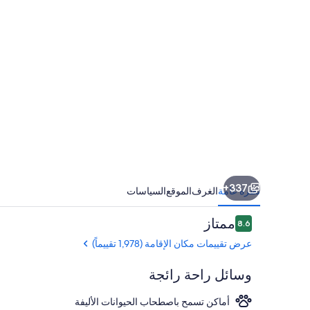
337+
نظرة عامة
الغرف
الموقع
السياسات
التقييمات
ممتاز
8.6
8.6 من 10
عرض تقييمات مكان الإقامة (1,978 تقييماً)
وسائل راحة رائجة
أماكن تسمح باصطحاب الحيوانات الأليفة