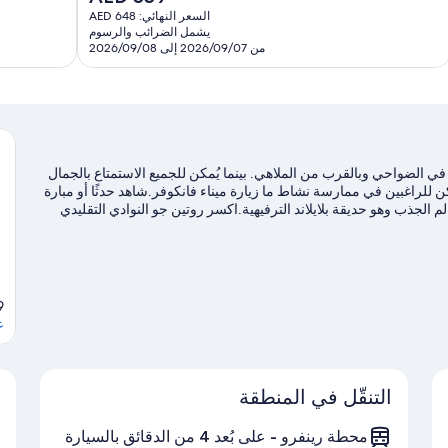
7,953
الحالي
السعر النهائي: AED 648
دًا،
تقييمًا
هو
يشمل الضرائب والرسوم
2,71
AED
من 2026/09/07 إلى 2026/09/08
قييمًا
559
 الضواحي وبالقرب من الملاهي. بينما يُمكن للجميع الاستمتاع بالجمال
ه وحدائق تيلفورد، يُمكن للراغبين في ممارسة نشاط ما زيارة ميناء فانكوفر.شاهد حدثًا أو مبارة
الجذب وهو حديقة بلايلاند الترفيهية.اكسر روتين جو النوادي التقليدي
مكنك الاستمتاع بخوض تجارب مثيرة من خلال مضمار للمشي/ للدراجات
 إلى فانكوفر
V5K2A1
ع
التنقّل في المنطقة
محطة رينفرو - على بُعد 4 من الدقائق بالسيارة