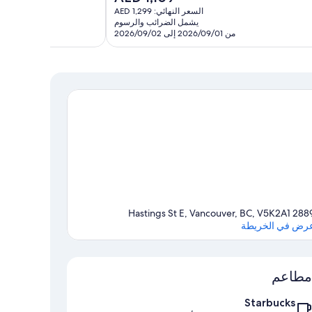
2,766
الحالي
السعر النهائي: AED 1,299
تقييمًا
هو
يشمل الضرائب والرسوم
AED
من 2026/09/01 إلى 2026/09/02
1,109
2889 Hastings St E, Vancouver, BC, 
رض في الخريطة
الخريطة
مطاعم
Starbucks