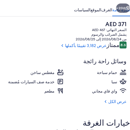
با
ابق
التالي
206+
نظرة عامة
الغرف
الموقع
السياسات
السعر
AED 371
الحالي
السعر النهائي: AED 467
هو
يشمل الضرائب والرسوم
AED
من 2026/08/24 إلى 2026/08/25
371
التقييمات
ممتاز
8.6
عرض 3,182 تقييمًا بأكملها
8.6 من 10
وسائل راحة رائجة
4 من حمّامات السباحة الخارجية، كبائن مجانية، مظلات على حمّام السباحة
حمام سباحة
مغطس ساخن
سبا
خدمة صف السيارات مُضمنة
واي فاي مجاني
مطعم
عرض الكل
خيارات الغرفة