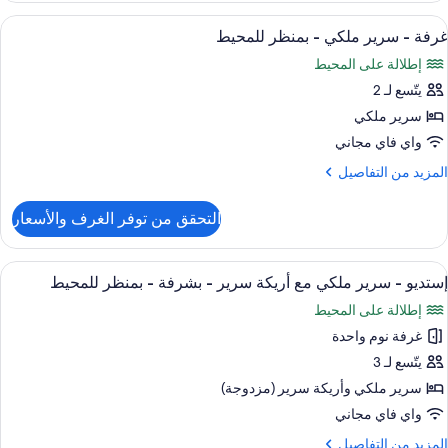
لمحيط
ستعراض
أسرّة بطبقة علوية مريحة وخزنة داخل الغ
6
رفة
غرفة - سرير ملكي - بمنظر للمحيط
ميع
وم
إطلالة على المحيط
احدة
ور
يتّسع لـ 2
رفة
منظر
سرير ملكي
لمحيط
رير
واي فاي مجاني
لكي
لمزيد
المزيد من التفاصيل
ن
منظر
لتفاصيل
التحقق من توفر الغرف والأسعار
ن
لمحيط
رفة
ستعراض
تلفزيون إل إي دي، تنس طاولة
8
رير
إستديو - سرير ملكي مع أريكة سرير - بشرفة - بمنظر للمحيط
ميع
لكي
إطلالة على المحيط
ور
منظر
غرفة نوم واحدة
ستديو
لمحيط
يتّسع لـ 3
رير
سرير ملكي‫‬ وأريكة سرير (مزدوجة)
لكي
واي فاي مجاني
ع
لمزيد
المزيد من التفاصيل