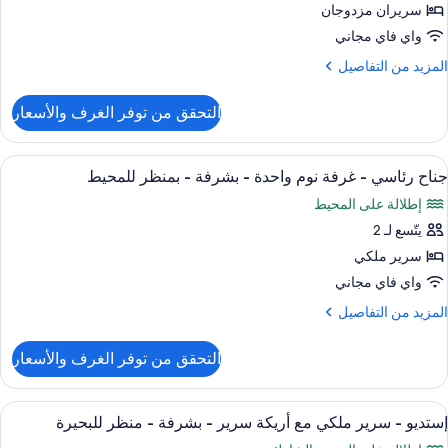
سريران مزدوجان
رفتا
شرفة
واي فاي مجاني
وم
لمزيد
المزيد من التفاصيل
منظر
ن
لمحيط
لتفاصيل
شرفة
التحقق من توفر الغرف والأسعار
ن
يلا
منظر
ستعراض
أسرّة بطبقة علوية مريحة وخزنة داخل الغ
لمحيط
13
رفتا
جناح رئاسي - غرفة نوم واحدة - بشرفة - بمنظر للمحيط
ميع
وم
إطلالة على المحيط
ور
شرفة
يتّسع لـ 2
ناح
ئاسي
سرير ملكي
منظر
لمحيط
واي فاي مجاني
رفة
لمزيد
المزيد من التفاصيل
وم
ن
احدة
لتفاصيل
التحقق من توفر الغرف والأسعار
ن
ناح
شرفة
ئاسي
ستعراض
وسائل الراحة في المنشأة
8
إستديو - سرير ملكي مع أريكة سرير - بشرفة - منظر للبحيرة
ميع
رفة
منظر