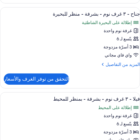
ناح
نظر
ستعراض
أسرّة بطبقة علوية مريحة وخزنة داخل الغ
لبحيرة
22
رفتا
جناح - ٣ غرف نوم - بشرفة - منظر للبحيرة
ميع
وم
إطلالة على البحيرة الشاطئية
ور
شرفة
غرفة نوم واحدة
ناح
يتّسع لـ 6
نظر
لبحيرة
3 أسرّة مزدوجة
رف
واي فاي مجاني
وم
لمزيد
المزيد من التفاصيل
ن
شرفة
لتفاصيل
التحقق من توفر الغرف والأسعار
ن
ناح
نظر
ستعراض
أسرّة بطبقة علوية مريحة وخزنة داخل الغ
لبحيرة
24
فيلا - ٣ غرف نوم - بشرفة - بمنظر للمحيط
ميع
رف
إطلالة على المحيط
وم
ور
غرفة نوم واحدة
يلا
شرفة
يتّسع لـ 6
نظر
3 أسرّة مزدوجة
لبحيرة
رف