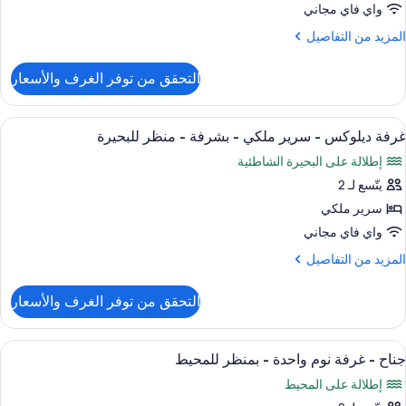
واي فاي مجاني
ريران
لمزيد
المزيد من التفاصيل
زدوجان
ن
لتفاصيل
التحقق من توفر الغرف والأسعار
ن
شرفة
رفة
يلوكس
ستعراض
أسرّة بطبقة علوية مريحة وخزنة داخل الغ
نظر
7
غرفة ديلوكس - سرير ملكي - بشرفة - منظر للبحيرة
ميع
ريران
لبحيرة
إطلالة على البحيرة الشاطئية
ور
زدوجان
يتّسع لـ 2
رفة
شرفة
يلوكس
سرير ملكي
نظر
واي فاي مجاني
لبحيرة
رير
لمزيد
المزيد من التفاصيل
لكي
ن
لتفاصيل
التحقق من توفر الغرف والأسعار
ن
شرفة
رفة
يلوكس
ستعراض
أسرّة بطبقة علوية مريحة وخزنة داخل الغ
نظر
6
جناح - غرفة نوم واحدة - بمنظر للمحيط
ميع
رير
لبحيرة
إطلالة على المحيط
لكي
ور