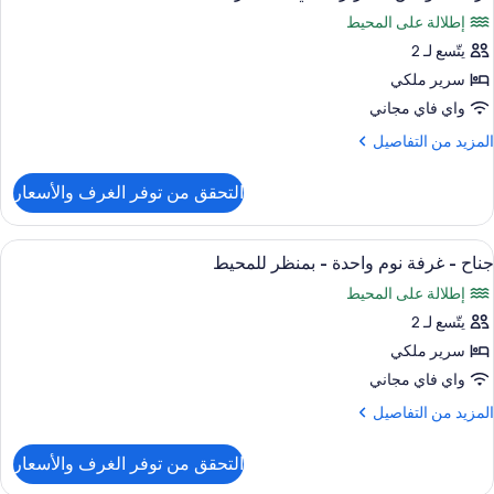
ميع
رفة
إطلالة على المحيط
وم
ور
احدة
يتّسع لـ 2
رفة
يلوكس
سرير ملكي
نظر
لبحيرة
واي فاي مجاني
رير
لمزيد
المزيد من التفاصيل
لكي
ن
لتفاصيل
التحقق من توفر الغرف والأسعار
ن
منظر
رفة
لمحيط
يلوكس
ستعراض
منطقة المعيشة
4
جناح - غرفة نوم واحدة - بمنظر للمحيط
ميع
رير
إطلالة على المحيط
لكي
ور
يتّسع لـ 2
ناح
منظر
سرير ملكي
لمحيط
رفة
واي فاي مجاني
وم
لمزيد
المزيد من التفاصيل
احدة
ن
لتفاصيل
التحقق من توفر الغرف والأسعار
ن
منظر
ناح