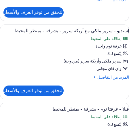
ريكة
ن
رير
لتفاصيل
التحقق من توفر الغرف والأسعار
ن
ستديو
شرفة
ستعراض
تلفزيون إل إي دي، تنس طاولة
8
رير
إستديو - سرير ملكي مع أريكة سرير - بشرفة - بمنظر للمحيط
ميع
منظر
لكي
إطلالة على المحيط
ع
ور
لمحيط
ريكة
غرفة نوم واحدة
ستديو
رير
يتّسع لـ 3
رير
شرفة
سرير ملكي‫‬ وأريكة سرير (مزدوجة)
لكي
واي فاي مجاني
منظر
ع
لمحيط
لمزيد
المزيد من التفاصيل
ريكة
ن
رير
لتفاصيل
التحقق من توفر الغرف والأسعار
ن
ستديو
شرفة
ستعراض
أسرّة بطبقة علوية مريحة وخزنة داخل الغ
16
رير
فيلا - غرفتا نوم - بشرفة - بمنظر للمحيط
ميع
منظر
لكي
إطلالة على المحيط
ع
ور
لمحيط
ريكة
يتّسع لـ 6
يلا
رير