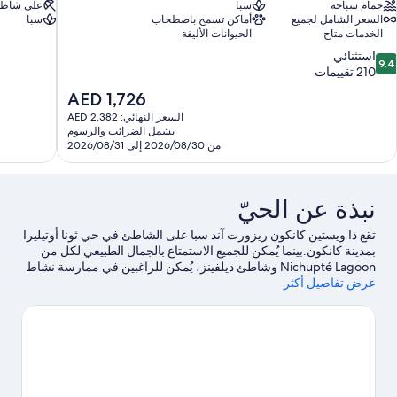
حمام سباحة
سبا
على شاط
السعر الشامل لجميع
أماكن تسمح باصطحاب
سبا
الخدمات متاح
الحيوانات الأليفة
9.
استثنائي
9.4
ن
210 تقييمات
10،
السعر
AED 1,726
ستثنائي،
الحالي
السعر النهائي: AED 2,382
21
هو
يشمل الضرائب والرسوم
قييمات
AED
من 2026/08/30 إلى 2026/08/31
1,726
نبذة عن الحيّ
تقع ذا ويستين كانكون ريزورت آند سبا ‏على الشاطئ في حي ثونا أوتيليرا
بمدينة كانكون.بينما يُمكن للجميع الاستمتاع بالجمال الطبيعي لكل من
Nichupté Lagoon وشاطئ ديلفينز، يُمكن للراغبين في ممارسة نشاط
عرض تفاصيل أكثر
ما زيارة أكاوورلد.يُعد كل من أطلال إل راي ومركز الجزيرة التجاري
للتسوق مكانين آخرين موصى بهما للزيارة.من خلال ركوب قوارب
التجديف، والغوص باستخدام المعدات، والغوص بأنبوب التنفس في
أماكن قريبة، ستستمتع بخوض الكثير من التجارب المثيرة في
المياه.
تفضل بزيارة أدلتنا للسفر إلى كانكون