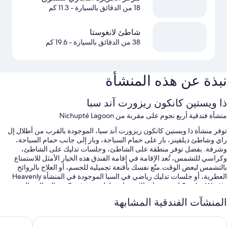
18 من الدقائق بالسيارة
- 11.3 كم
شاطئ لانغوستا
38 من الدقائق بالسيارة
- 19.6 كم
نبذة عن هذه المنشأة
ذا ويستين كانكون ريزورت آند سبا
منشأة فندقية أربع نجوم على مقربة من Nichupté Lagoon
توفر منشأة ذا ويستين كانكون ريزورت آند سبا، الموجودة بالقرب من أطلال إل
راي وشاطئ ديلفينز، بار على حمام السباحة، وبار إلى جانب حمام السباحة،
وشرفة. بفضل توفر منطقة على الشاطئ، وجلسات تدليك على الشاطئ،
وكراسي للتشمس، تُعد الإقامة في إقامة الفندق هذه الخيار الأمثل للاستمتاع
بالتشمس لبعض الوقت.متّع نفسك بأقنعة تجميلية للجسم، أو العلاج بالروائح
العطرية، أو جلسات تدليك رياضي في السبا الموجودة في المنشأة Heavenly
Spa by Westin.احرص على الاستمتاع بتناول وجبة في 3 من المطاعم الموجودة
في داخل المنشأة والتي تشمل الإفطار، والغداء، والعشاء.تُقدم دروس تمارين
المنشآت الفندقية المشابهة
البيلاتس ودروس يوغا في مركز اللياقة البدنية الذي يعمل على مدار 24 ساعة؛
كما تشمل الأنشطة الأخرى التي يمكنك ممارستها كرة السلة ولعب الكرة
يزيدنس إن باي ماريوت كانكون هوتل زون
إمبوريو كا
الطائرة.ابقَ على اتصال من خلال واي فاي مجاني داخل الغرفة، ويمكن للنزلاء