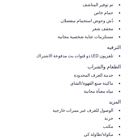
تم توفير المناشف
حمام خاص
دُش وحوض استحمام منفصلان
مجفف شعر
مستلزمات عناية شخصية مجانية
الترفيه
تلفزيون LED ذو قنوات بث مدفوعة الاشتراك
الطعام والشراب
خدمة الغرف المحدودة
ماكينة صنع القهوة/الشاي
مياه معبأة مجانية
المزيد
الوصول للغرف عبر ممرات خارجية
خزنة
مكتب
مكواة/طاولة كي