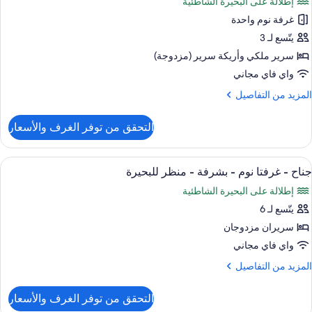
إطلالة على البحيرة الشاطئية
وم
ور
لمحيط
احدة
غرفة نوم واحدة
ستديو
يتّسع لـ 3
شرفة
رير
سرير ملكي‫‬ وأريكة سرير (مزدوجة)
منظر
لكي
واي فاي مجاني
لمحيط
ع
لمزيد
المزيد من التفاصيل
ريكة
ن
رير
لتفاصيل
التحقق من توفر الغرف والأسعار
ن
ستديو
شرفة
ستعراض
أسرّة بطبقة علوية مريحة وخزنة داخل الغ
16
رير
جناح - غرفتا نوم - بشرفة - منظر للبحيرة
ميع
نظر
لكي
إطلالة على البحيرة الشاطئية
ع
ور
لبحيرة
ريكة
يتّسع لـ 6
ناح
رير
سريران مزدوجان
رفتا
شرفة
واي فاي مجاني
وم
لمزيد
المزيد من التفاصيل
نظر
ن
لبحيرة
لتفاصيل
شرفة
التحقق من توفر الغرف والأسعار
ن