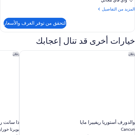
واي فاي مجاني
وم
لمزيد
المزيد من التفاصيل
ن
شرفة
لتفاصيل
التحقق من توفر الغرف والأسعار
ن
يلا
منظر
خيارات أخرى قد تنال إعجابك
لمحيط
رف
وم
الدورف أستوريا ريفييرا مايا
ذا سانت ر
إعلان
إعلان
شرفة
منظر
لمحيط
والدورف أستوريا ريفييرا مايا
ذا سانت ر
Cancun
بويرتا خوراز