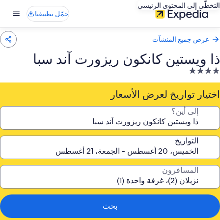
التخطّي إلى المحتوى الرئيسي
حمّل تطبيقنا
عرض جميع المنشآت
ذا ويستين كانكون ريزورت آند سبا
نشأة
ندقية
صنفة
اختيار تواريخ لعرض الأسعار
ـ
إلى أين؟
4.
جوم
التواريخ
المسافرون
بحث