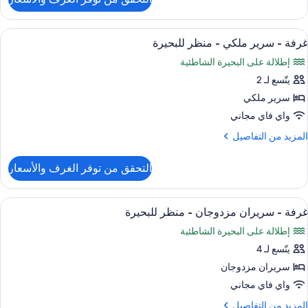
ن
منظر
رفة
لمحيط
يلوكس
ستعراض
أسرّة بطبقة علوية مريحة وخزنة داخل الغ
6
غرفة - سرير ملكي - منظر للبحيرة
ميع
ريران
إطلالة على البحيرة الشاطئية
ور
زدوجان
يتّسع لـ 2
رفة
منظر
سرير ملكي
لمحيط
رير
واي فاي مجاني
لكي
لمزيد
المزيد من التفاصيل
ن
نظر
لتفاصيل
التحقق من توفر الغرف والأسعار
ن
لبحيرة
رفة
ستعراض
أسرّة بطبقة علوية مريحة وخزنة داخل الغ
6
رير
غرفة - سريران مزدوجان - منظر للبحيرة
ميع
لكي
إطلالة على البحيرة الشاطئية
ور
نظر
يتّسع لـ 4
رفة
لبحيرة
سريران مزدوجان
ريران
واي فاي مجاني
زدوجان
لمزيد
المزيد من التفاصيل