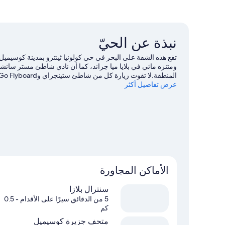
نبذة عن الحيّ
تقع هذه الشقة ‏على البحر في حي كولونيا ثينترو بمدينة كوسيم
ومتنزه مائي في بلايا ميا جراند، كما أن نادي شاطئ مستر سان
عرض تفاصيل أكثر
الغوص باستخدام المعدات، والغوص بأنبوب التنفس، وإمكانية ال
للسفر إلى كوسيميل
الأماكن المجاورة
سنترال بلازا
5 من الدقائق سيرًا على الأقدام
- 0.5
كم
متحف جزيرة كوسيميل