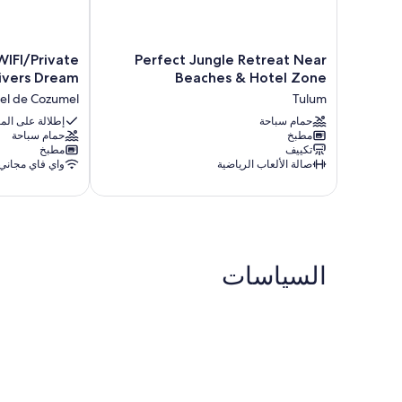
Starlink
Perfect
WIFI/Private
Perfect Jungle Retreat Near
WIFI/Private
Jungle
ivers Dream
Beaches & Hotel Zone
deck/Views/A
Retreat
el de Cozumel
Tulum
Divers
Near
Beaches
حمام سباحة
Dream
إطلالة على الم
مطبخ
حمام سباحة
San
&
تكييف
مطبخ
Miguel
Hotel
صالة الألعاب الرياضية
واي فاي مجاني
de
Zone
Cozumel
Tulum
السياسات