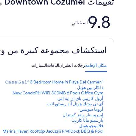
تقييمات ⁦Sunny Garden Apartment – 3 Blocks from Ocean, Downtown Cozumel⁩
التقييمات
9.8
استثنائي
استكشاف مجموعة كبيرة من وجهات ا
مكان الإقامة
رحلات الطيران
الباقات
السيارات
ر
“𝙲𝚊𝚜𝚊 𝚂𝚊𝚕’’ 3 Bedroom Home in Playa Del Carmen
ا
ر
ذا كارمين هوتل
ب
ا
ر
New CondoPH WIFI 300MB 6 Pools Office Gym
ب
ا
ر
ط
أزول كاريبي باي إن إيه إس
ب
ا
ق
ر
ط
آي تي بوتيك هوتل آند ريستورانت
ي
ب
ا
ق
ر
ط
أروما سويتس
ا
ي
ب
ا
ق
ر
ط
إيبيروستار ويفز كويتزال
ا
ي
ب
ا
ق
ر
س
ط
بارسيلو مايا كاريب
ا
ي
ب
ا
ق
ر
ي
س
ط
فلامينجو هوتل
ل
ا
ي
ب
ا
ق
ر
ي
س
ط
Marina Haven Rooftop Jacuzzis Prvt Dock BBQ & Pool