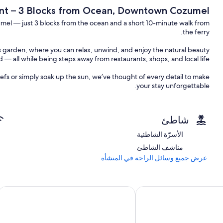
t – 3 Blocks from Ocean, Downtown Cozumel
mel — just 3 blocks from the ocean and a short 10-minute walk from
the ferry.
s garden, where you can relax, unwind, and enjoy the natural beauty
nd — all while being steps away from restaurants, shops, and local life.
fs or simply soak up the sun, we’ve thought of every detail to make
your stay unforgettable.
✨ Enjoy included amenities, personalized attention, and a peaceful environment that feels like home.
🛥️ Looking for adventure?
شاطئ
conic El Cielo, a breathtaking turquoise sandbar filled with starfish.
الأسرّة الشاطئية
🚗 Need help with logistics?
مناشف الشاطئ
 recommend our favorite local restaurants so you can taste the best of
Cozumel.
عرض جميع وسائل الراحة في المنشأة
el like a local — with all the comfort, care, and charm you deserve.
sa Margarita -Mexican Warmth Await!
Starlink WIFI/Private Sundeck/Views/