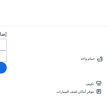
إضاف
شرفة/رواق
حمام واحد
تكييف
تتوفر أماكن لصف السيارات