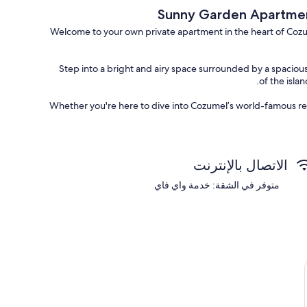
Sunny Garden Apartmen
Welcome to your own private apartment in the heart of Cozu
Step into a bright and airy space surrounded by a spaciou
of the isla
Whether you're here to dive into Cozumel’s world-famous ree
الاتصال بالإنترنت
We offer scuba diving and snorkeling tours — including the i
متوفر في الشقة: خدمة واي فاي
We’re happy to assist with car or scooter rentals, and we’ll
Book your stay and experience Cozum
Ca