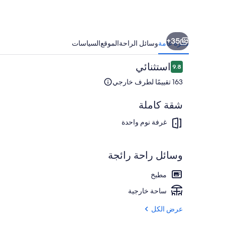
Ocean,
Downtown
Cozumel
35+
نظرة عامة
وسائل الراحة
الموقع
السياسات
التقييمات
استثنائي
9.8
9.8 من 10
163 تقييمًا لطرف خارجي
شقة كاملة
1 غرفة نوم وخزنة داخل الغرفة وواي فاي وملاءات أسرّة
غرفة نوم واحدة
وسائل راحة رائجة
مطبخ
ساحة خارجية
عرض الكل