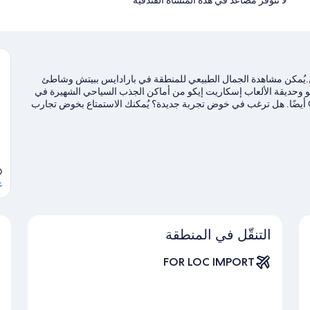
لا تتوفر مصاعد في هذه المنشأة الفندقية
يل.يُمكن مشاهدة الجمال الطبيعي للمنطقة في بارادايس ببيتش وشاطئ
شو وحديقة الألعاب إسكاريت إيكو من أماكن الجذب السياحي الشهيرة في
المنطقة.لا تفوت زيارة كل من شاطئ ستينجراي وGo Flyboard أيضًا. هل ترغب في خوض تجربة جديدة؟ يُمكنك الاستمتاع بخوض تجارب
سباحة في مكان قريب في أماكن قريبة من المنشأة.
تفضل بزيارة أدلتنا
O
ع
التنقّل في المنطقة
FOR LOC IMPORT