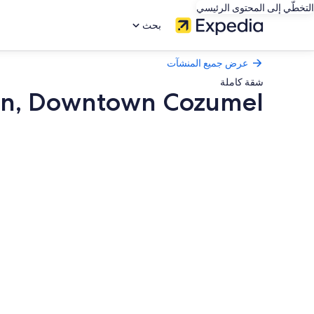
التخطّي إلى المحتوى الرئيسي
بحث
عرض جميع المنشآت
شقة كاملة
ean, Downtown Cozumel
معرض
صور
Sunny
Garden
Apartment
–
3
Blocks
from