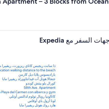
لسفر مع Expedia
ر
ذا سانت ريجيس كاناي ريزورت، ريفييرا ما
ا
ر
location walking distance to the beach
ب
ا
ر
باراديسوس بلايا ديل كارمن
ب
ا
ر
ط
جنجالا هوتل آت فيدانتاوورلد ريفييرا مايا
ب
ا
ق
ر
ط
كورال بلو بيتش كوندو
ي
ب
ا
ق
ر
ط
58th Ave. Apartment
ا
ي
ب
ا
ق
ر
ط
 Playa del Carmen con alberca y gym
ا
ي
ب
ا
ق
ر
س
ط
كاتالونيا رويال تولوم لدالتس أونلي
ا
ي
ب
ا
ق
ر
ي
س
ط
لونا أزول باي أوفاس
ل
ا
ي
ب
ا
ق
ر
ي
س
ط
هارد روك هوتل ريفييرا مايا