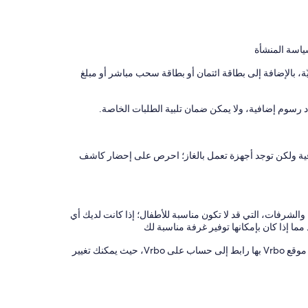
ياسة المنشأة
 بالإضافة إلى بطاقة ائتمان أو بطاقة سحب مباشر أو مبلغ
رسوم إضافية، ولا يمكن ضمان تلبية الطلبات الخاصة.
قية ولكن توجد أجهزة تعمل بالغاز؛ احرص على إحضار كاشف
والشرفات، التي قد لا تكون مناسبة للأطفال؛ إذا كانت لديك أي
ما إذا كان بإمكانها توفير غرفة مناسبة لك
يدير هذه المنشأة الفندقية شريكنا، Vrbo. ستتلقى رسالة بريد إلكتروني من موقع Vrbo بها رابط إلى حساب على Vrbo، حيث يمكنك تغيير