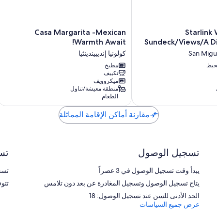
Casa
Casa Margarita -Mexican
Starlink 
Margarita
Warmth Await!
Sundeck/Views/A D
-
Sun
San Migu
كولونيا إنديبيندينثيا
Mexican
حيط
مطبخ
Warmth
تكييف
Await!
ميكروويف
كولونيا
منطقة معيشة/تناول
إنديبيندينثيا
الطعام
مقارنة أماكن الإقامة المماثلة
تسجيل الوصول
تس
يبدأ وقت تسجيل الوصول في 3 عصراً
تسجيل
يتاح تسجيل الوصول وتسجيل المغادرة عن بعد دون تلامس
تتو
الحد الأدنى للسن عند تسجيل الوصول: 18
عرض جميع السياسات