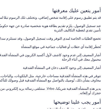
أمور يتعين عليك معرفتها
قد يتم تطبيق رسوم على إقامة شخص إضافي، وتختلف تلك الرسوم تبعًا لس
عند تسجيل الوصول، يلزَم تقديم بطاقة هوية شخصية صادرة عن جهة حكوميّة،
تأمين نقدي لتغطية التكاليف النثرية
تخضع الطلبات الخاصة لمدى التوفر وقت تسجيل الوصول، وقد تستلزم سداد 
تُحظَر إقامة أي حفلات أو فعاليات جماعية في موقع المنشأة
أشار المضيف إلى عدم وجود كاشف لأول أكسيد الكربون في المنشأة الفند
محمول معك في أثناء الرحلة
أشار المضيف إلى وجود كاشف دخان في المنشأة الفندقية
تتوفر في هذه المنشأة الفندقية مساحات خارجية، مثل البلكونات، والباحات، 
مخاوف بشأن ذلك، نُوصيك بالتواصل مع المنشأة الفندقية قبل وصولك للتأكد م
حجزك أو إلغائه.
أمور يجب علينا توضيحها