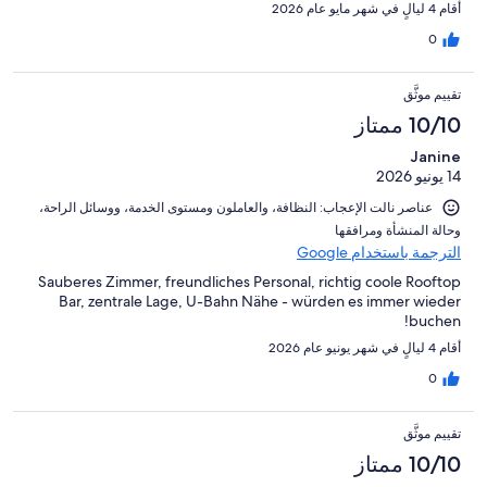
أقام 4 ليالٍ في شهر مايو عام 2026
0
تقييم موثَّق
10/10 ممتاز
Janine
14 يونيو 2026
عناصر نالت الإعجاب: ⁦النظافة⁩، و⁦العاملون ومستوى الخدمة⁩، و⁦وسائل الراحة⁩،
و⁦حالة المنشأة ومرافقها⁩
الترجمة باستخدام Google
Sauberes Zimmer, freundliches Personal, richtig coole Rooftop
Bar, zentrale Lage, U-Bahn Nähe - würden es immer wieder
buchen!
أقام 4 ليالٍ في شهر يونيو عام 2026
0
تقييم موثَّق
10/10 ممتاز