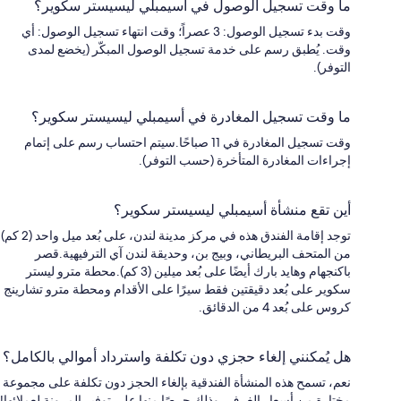
ما وقت تسجيل الوصول في أسيمبلي ليسيستر سكوير؟
وقت بدء تسجيل الوصول: 3 عصراً؛ وقت انتهاء تسجيل الوصول: أي
وقت. يُطبق رسم على خدمة تسجيل الوصول المبكّر (يخضع لمدى
التوفر).
ما وقت تسجيل المغادرة في أسيمبلي ليسيستر سكوير؟
وقت تسجيل المغادرة في 11 صباحًا.سيتم احتساب رسم على إتمام
إجراءات المغادرة المتأخرة (حسب التوفر).
أين تقع منشأة أسيمبلي ليسيستر سكوير؟
توجد إقامة الفندق هذه في مركز مدينة لندن، على بُعد ميل واحد (2 كم)
من المتحف البريطاني، وبيج بن، وحديقة لندن آي الترفيهية.قصر
باكنجهام وهايد بارك أيضًا على بُعد ميلين (3 كم).محطة مترو ليستر
سكوير على بُعد دقيقتين فقط سيرًا على الأقدام ومحطة مترو تشارينج
كروس على بُعد 4 من الدقائق.
هل يُمكنني إلغاء حجزي دون تكلفة واسترداد أموالي بالكامل؟
نعم، تسمح هذه المنشأة الفندقية بإلغاء الحجز دون تكلفة على مجموعة
مختارة من أسعار الغرف، وذلك حرصًا منها على توفير المرونة لعملائها!