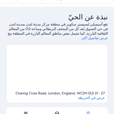
553
نبذة عن الحيّ
تقع أسيمبلي ليسيستر سكوير في منطقة مركز مدينة لندن بمدينة لندن
في حي التسوق.يُعد كل من المتحف البريطاني وساحة O2 من المعالم
الثقافية البارزة، كما تشمل بعض مناطق المعالم البارزة في المنطقة بيج
عرض تفاصيل أكثر
بن وقصر باكنجهام.هل ترغب في الاستمتاع بحضور حدث أو مشاهدة
مباراة؟ شاهد ما يجري في ملعب لندن ستاديوم أو استاد ويمبلي.يحب
النزلاء موقع الفندق وذلك يرجع إلى المعالم السياحية. كما أنه يقع على
مسافة قريبة من المواصلات العامة: محطة مترو ليستر سكوير على بُعد
خطوات ومحطة مترو تشارينج كروس is 4 من الدقائق سيرًا على
الأقدام.
تفضل بزيارة أدلتنا للسفر إلى لندن
27 - 31 Charing Cross Road, London, England, WC2H 0LS
عرض في الخريطة
الخريطة