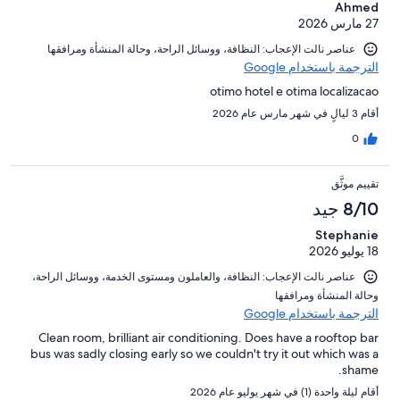
Ahmed
27 مارس 2026
عناصر نالت الإعجاب: ⁦النظافة⁩، و⁦وسائل الراحة⁩، و⁦حالة المنشأة ومرافقها⁩
الترجمة باستخدام Google
otimo hotel e otima localizacao
أقام 3 ليالٍ في شهر مارس عام 2026
0
تقييم موثَّق
8/10 جيد
Stephanie
18 يوليو 2026
عناصر نالت الإعجاب: ⁦النظافة⁩، و⁦العاملون ومستوى الخدمة⁩، و⁦وسائل الراحة⁩،
و⁦حالة المنشأة ومرافقها⁩
الترجمة باستخدام Google
Clean room, brilliant air conditioning. Does have a rooftop bar
bus was sadly closing early so we couldn't try it out which was a
shame.
أقام ليلة واحدة (1) في شهر يوليو عام 2026