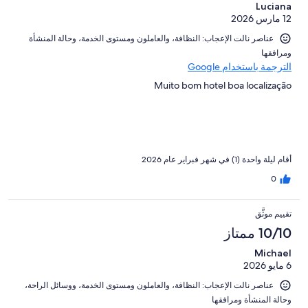
Luciana
12 مارس 2026
عناصر نالت الإعجاب: ⁦النظافة⁩، و⁦العاملون ومستوى الخدمة⁩، و⁦حالة المنشأة
ومرافقها⁩
الترجمة باستخدام Google
Muito bom hotel boa localização
أقام ليلة واحدة (1) في شهر فبراير عام 2026
0
تقييم موثَّق
10/10 ممتاز
Michael
6 مايو 2026
عناصر نالت الإعجاب: ⁦النظافة⁩، و⁦العاملون ومستوى الخدمة⁩، و⁦وسائل الراحة⁩،
و⁦حالة المنشأة ومرافقها⁩