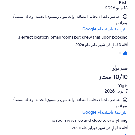
Rich
13 مايو 2026
عناصر نالت الإعجاب: ⁦النظافة⁩، و⁦العاملون ومستوى الخدمة⁩، و⁦حالة المنشأة
ومرافقها⁩
الترجمة باستخدام Google
Perfect location. Small rooms but knew that upon booking.
أقام 3 ليالٍ في شهر مايو عام 2026
0
تقييم موثَّق
10/10 ممتاز
Yigit
7 أبريل 2026
عناصر نالت الإعجاب: ⁦النظافة⁩، و⁦العاملون ومستوى الخدمة⁩، و⁦حالة المنشأة
ومرافقها⁩
الترجمة باستخدام Google
The room was nice and close to everything
أقام 3 ليالٍ في شهر فبراير عام 2026