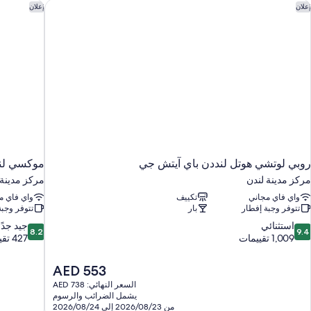
Ou
وبي لوتشي هوتل لنددن باي آيتش جي
موكسي لند
إعلان
إعلان
An
Settl
I
روبي لوتشي هوتل لنددن باي آيتش جي
موكسي لن
مركز مدينة لندن
مركز مدينة 
واي فاي مجاني
تكييف
واي فاي م
تتوفر وجبة إفطار
بار
تتوفر وجبة
8.2
9.
استثنائي
جيد جدًا
8.2
9.4
ن
من
1,009 تقييمات
427 تقييمًا
10،
10،
ستثنائي،
جيد
السعر
AED 553
1,00
جدًا،
الحالي
السعر النهائي: AED 738
قييمات
427
هو
يشمل الضرائب والرسوم
تقييمًا
AED
من 2026/08/23 إلى 2026/08/24