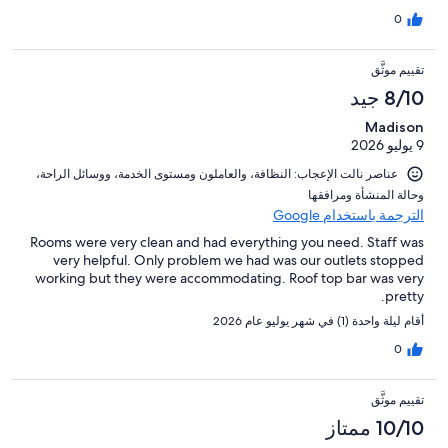
0
تقييم موثَّق
8/10 جيد
Madison
9 يوليو 2026
عناصر نالت الإعجاب: ⁦النظافة⁩، و⁦العاملون ومستوى الخدمة⁩، و⁦وسائل الراحة⁩،
و⁦حالة المنشأة ومرافقها⁩
الترجمة باستخدام Google
Rooms were very clean and had everything you need. Staff was
very helpful. Only problem we had was our outlets stopped
working but they were accommodating. Roof top bar was very
pretty.
أقام ليلة واحدة (1) في شهر يوليو عام 2026
0
تقييم موثَّق
10/10 ممتاز