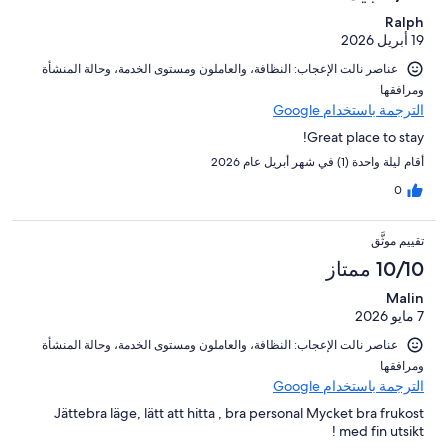
Ralph
19 أبريل 2026
عناصر نالت الإعجاب: ⁦النظافة⁩، و⁦العاملون ومستوى الخدمة⁩، و⁦حالة المنشأة
ومرافقها⁩
الترجمة باستخدام Google
Great place to stay!
أقام ليلة واحدة (1) في شهر أبريل عام 2026
0
تقييم موثَّق
10/10 ممتاز
Malin
7 مايو 2026
عناصر نالت الإعجاب: ⁦النظافة⁩، و⁦العاملون ومستوى الخدمة⁩، و⁦حالة المنشأة
ومرافقها⁩
الترجمة باستخدام Google
Jättebra läge, lätt att hitta , bra personal Mycket bra frukost
med fin utsikt !