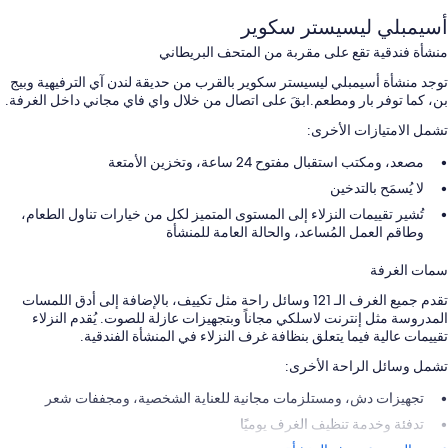
أسيمبلي ليسيستر سكوير
منشأة فندقية تقع على مقربة من المتحف البريطاني
توجد منشأة أسيمبلي ليسيستر سكوير بالقرب من حديقة لندن آي الترفيهية وبيج
بن، كما توفر بار ومطعم.ابقَ على اتصال من خلال واي فاي مجاني داخل الغرفة.
تشمل الامتيازات الأخرى:
مصعد، ومكتب استقبال مفتوح 24 ساعة، وتخزين الأمتعة
لا يُسمَح بالتدخين
تُشير تقييمات النزلاء إلى المستوى المتميز لكل من خيارات تناول الطعام،
وطاقم العمل المُساعد، والحالة العامة للمنشأة
سمات الغرفة
تقدم جميع الغرف الـ 121 وسائل راحة مثل تكييف، بالإضافة إلى أدق اللمسات
المدروسة مثل إنترنت لاسلكي مجاناً وبتجهيزات عازلة للصوت. يُقدم النزلاء
تقييمات عالية فيما يتعلق بنظافة غرف النزلاء في المنشأة الفندقية.
تشمل وسائل الراحة الأخرى:
تجهيزات دش، ومستلزمات مجانية للعناية الشخصية، ومجففات شعر
تدفئة وخدمة تنظيف الغرف يوميًا