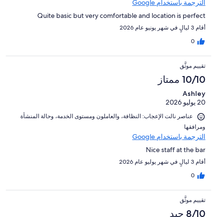
الترجمة باستخدام Google
Quite basic but very comfortable and location is perfect
أقام 3 ليالٍ في شهر يونيو عام 2026
0
تقييم موثَّق
10/10 ممتاز
Ashley
20 يوليو 2026
عناصر نالت الإعجاب: ⁦النظافة⁩، و⁦العاملون ومستوى الخدمة⁩، و⁦حالة المنشأة
ومرافقها⁩
الترجمة باستخدام Google
Nice staff at the bar
أقام 3 ليالٍ في شهر يوليو عام 2026
0
تقييم موثَّق
8/10 جيد