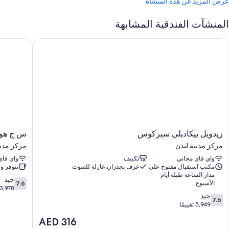
عرض المزيد عن هذه المنشأة
المنشآت الفندقية المشابهة
يدويل بيكاديلي سيركوس
س ج هوتل 
زيدويل
س
زيدويل بيكاديلي سيركوس
س ج هوت
بيكاديلي
ج
مركز مدينة لندن
مركز مدين
سيركوس
هوتل
واي فاي مجاني
تكييف
واي فاي
مركز
لندن
مكتب استقبال مفتوح على
غرف بجدران عازلة للصوت
تتوفر و
مدينة
أوكسفورد
مدار الساعة طيلة أيام
لندن
ستريت
7.6
جيد
الأسبوع
7.6
مركز
من
3,978 تقييمًا
7.6
جيد
مدينة
10،
7.6
من
5,949 تقييمًا
لندن
جيد،
10،
3,978
السعر
AED 316
جيد،
تقييمًا