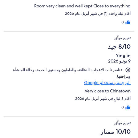
Room very clean and well kept Close to everything
أقام ليلة واحدة (1) في شهر أبريل عام 2026
0
تقييم موثَّق
8/10 جيد
Yinglin
9 يونيو 2026
عناصر نالت الإعجاب: ⁦النظافة⁩، و⁦العاملون ومستوى الخدمة⁩، و⁦حالة المنشأة
ومرافقها⁩
الترجمة باستخدام Google
Very close to Chinatown.
أقام 3 ليالٍ في شهر أبريل عام 2026
0
تقييم موثَّق
10/10 ممتاز