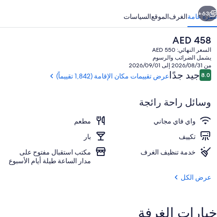
ابق
التالي
63+
نظرة عامة
الغرف
الموقع
السياسات
السعر
AED 458
الحالي
السعر النهائي: AED 550
هو
يشمل الضرائب والرسوم
AED
من 2026/08/31 إلى 2026/09/01
458
التقييمات
جيد جدًا
8.0
عرض تقييمات مكان الإقامة (1,842 تقييماً)
8.0 من 10
وسائل راحة رائجة
شرفة
واي فاي مجاني
مطعم
تكييف
بار
خدمة تنظيف الغرف
مكتب استقبال مفتوح على
مدار الساعة طيلة أيام الأسبوع
عرض الكل
خيارات الغرفة