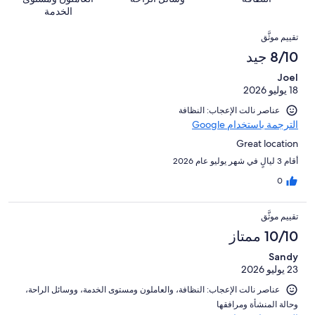
النزلاء
1842
للغاية.
تقييمات
أصل
الخدمة
من
100
النزلاء
1842
التقييمات
تقييمات
من
تقييم موثَّق
من
النزلاء
أصل
8/10 جيد
تقييمات
1842
النزلاء
Joel
من
18 يوليو 2026
تقييمات
النزلاء
عناصر نالت الإعجاب: النظافة
الترجمة باستخدام Google
Great location
أقام 3 ليالٍ في شهر يوليو عام 2026
0
تقييم موثَّق
10/10 ممتاز
Sandy
23 يوليو 2026
عناصر نالت الإعجاب: ⁦النظافة⁩، و⁦العاملون ومستوى الخدمة⁩، و⁦وسائل الراحة⁩،
و⁦حالة المنشأة ومرافقها⁩