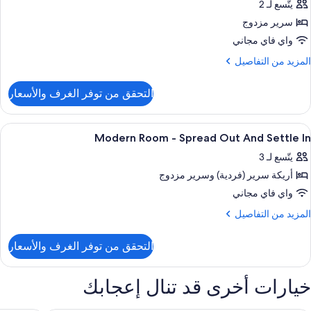
يتّسع لـ 2
ور
Roo
سرير مزدوج
Coz
Comfor
واي فاي مجاني
Wit
لمزيد
المزيد من التفاصيل
ن
لتفاصيل
Littl
التحقق من توفر الغرف والأسعار
ن
Extr
Coz
Spac
Comfor
ستعراض
تجهيزات عازلة للصوت وواي فاي مجانًا وملا
11
Wit
Modern Room - Spread Out And Settle In
ميع
يتّسع لـ 3
Littl
ور
Extr
أريكة سرير (فردية)‫‬ وسرير مزدوج
Moder
Spac
Roo
واي فاي مجاني
لمزيد
المزيد من التفاصيل
Sprea
ن
لتفاصيل
Ou
التحقق من توفر الغرف والأسعار
ن
An
Moder
Settl
Roo
خيارات أخرى قد تنال إعجابك
I
Sprea