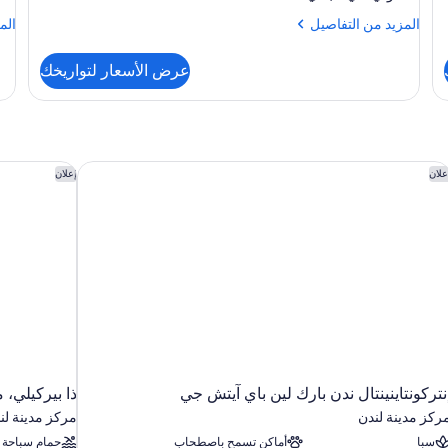
المزيد
الم
المزيد من التفاصيل
الم
من
من
التفاصيل
الت
عرض الأسعار لتواريخك
عن
عن
den
Classic
uxe
Double
نتركونتاينينتال ندن بارك لين باي آيتش جي
ذا بيركيلي، م
علان
إعلان
تركونتاينينتال ندن بارك لين باي آيتش جي
ذا بيركيلي، 
ركز مدينة لندن
مركز مدينة لن
سبا
أماكن تسمح باصطحاب
حمام سباحة