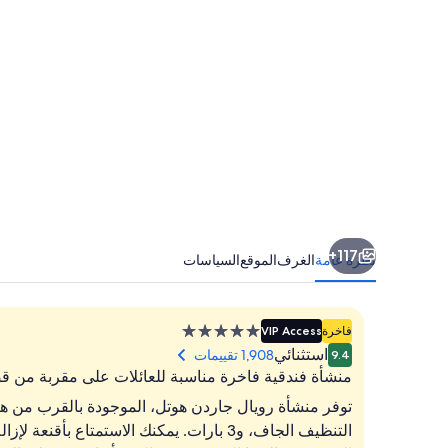
117+
نظرة عامة
الغرف
الموقع
السياسات
منشأة
فاخرة
VIP Access
فندقية
استثنائي
1,908 تقييمات
9.4
مصنفة
منشأة فندقية فاخرة مناسبة للعائلات على مقربة من ق
بـ
توفر منشأة رويال جاردن هوتل، الموجودة بالقرب من ها
5.0
التنظيف الجاف، و3 بارات. يمكنك الاستمتا
نجوم