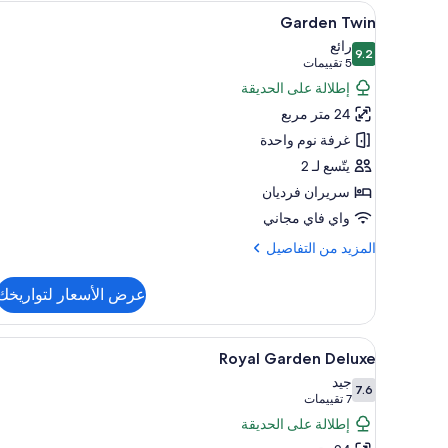
ديلوكس
استعراض
أغطية فراش متميزة وألحفة محشوة
5
مزدوجة
Garden Twin
جميع
رائع
9.2
صور
9.2 من 10
(5
5 تقييمات
Garden
تقييمات)
إطلالة على الحديقة
Twin
24 متر مربع
غرفة نوم واحدة
يتّسع لـ 2
سريران فرديان
واي فاي مجاني
المزيد
المزيد من التفاصيل
من
التفاصيل
عرض الأسعار لتواريخك
عن
Garden
Twin
استعراض
أغطية فراش متميزة وألحفة محشوة
5
Royal Garden Deluxe
جميع
جيد
7.6
صور
7.6 من 10
(7
7 تقييمات
Royal
تقييمات)
إطلالة على الحديقة
Garden