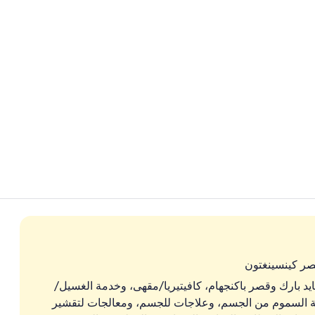
فيديو صانعي ا
مكان جذب سي
صر كينسينغتون
يد بارك وقصر باكنجهام، كافيتيريا/مقهى، وخدمة الغسيل/
ع بأقنعة لإزالة السموم من الجسم، وعلاجات للجسم، ومعالجات لتقشير