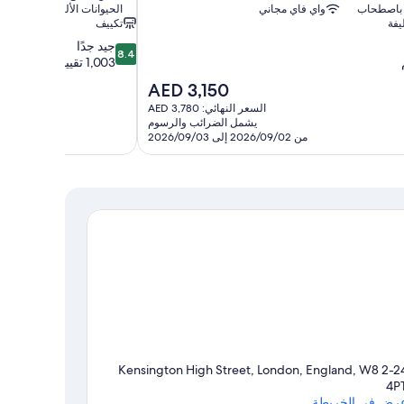
 باصطحاب
واي فاي مجاني
الحيوانات الأليفة
يفة
تكييف
8.4
جيد جدًا
8.4
من
1,003 تقييمات
10،
السعر
AED 3,150
جيد
الحالي
السعر النهائي: AED 3,780
جدًا،
هو
يشمل الضرائب والرسوم
1,003
AED
من 2026/09/02 إلى 2026/09/03
تقييمات
3,150
2-24 Kensington High Street, London, England, W8
4P
رض في الخريطة