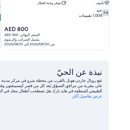
تكييف
تتوفر وجبة إفطار
7.0
جيد
7.0
0
من
1,004 تقييمات
م
10،
جيد،
السعر
AED 800
ر
1,004
الحالي
السعر النهائي: AED 960
2
تقييمات
هو
يشمل الضرائب والرسوم
ت
AED
من 2026/08/30 إلى 2026/08/31
800
نبذة عن الحيّ
تقع رويال جاردن هوتل ‏بالقرب من محطة مترو في مركز مدينة لند
على مقربة من مرافق التسوّق.يُعد كل من قصر كينسينغتون وقصر 
الطبيعي للمنطقة في هايد بارك.هل تصطحب أطفال معك في السف
عرض تفاصيل أكثر
حدثًا أو مبارة في استاد ويمبلي.يحب النزلاء موقع الفندق وذلك 
العامة: محطة هاي ستريت كينزينجتون is 4 من الدقائق سيرًا على الأقدام ومحطة مترو كوينزواي is 13 من الدقائق
للسفر إلى لندن