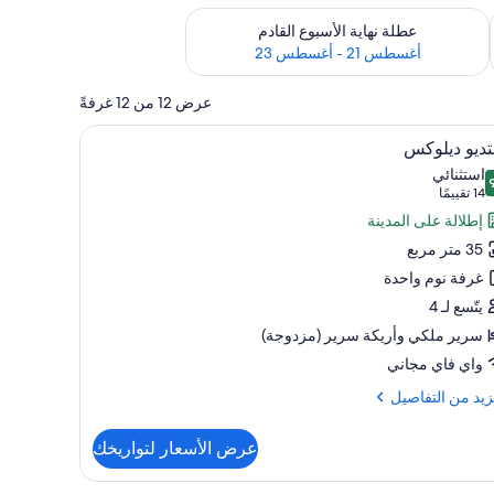
رة أغسطس 14 - أغسطس 16
تحقق من مدى التوفر لعطلة نهاية الأسبوع القادم للفترة أغسطس 21 - أغسطس 23
عطلة نهاية الأسبوع القادم
أغسطس 21 - أغسطس 23
عرض 12 من 12 غرفةً
تعراض
 وخزنة داخل الغرفة ومكتب
أغطية فراش متميزة وألحفة محشوة بالريش وخزنة 
5
ديو ديلوكس
يع
استثنائي
ر
 من 10
(14
14 تقييمًا
تديو
تقييمًا)
إطلالة على المدينة
لوكس
35 متر مربع
غرفة نوم واحدة
يتّسع لـ 4
سرير ملكي‫‬ وأريكة سرير (مزدوجة)
واي فاي مجاني
زيد
زيد من التفاصيل
فاصيل
عرض الأسعار لتواريخك
ديو