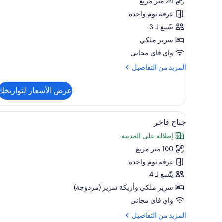
24 متر مربع
Deluxe
غرفة نوم واحدة
يتّسع لـ 3
سرير ملكي
واي فاي مجاني
المزيد
المزيد من التفاصيل
من
التفاصيل
عرض الأسعار لتواريخك
عن
Royal
Garden
استعراض
أغطية فراش متميزة وألحفة محشوة
5
Deluxe
جناح فاخر
جميع
إطلالة على المدينة
صور
100 متر مربع
جناح
فاخر
غرفة نوم واحدة
يتّسع لـ 4
سرير ملكي‫‬ وأريكة سرير (مزدوجة)
واي فاي مجاني
المزيد
المزيد من التفاصيل