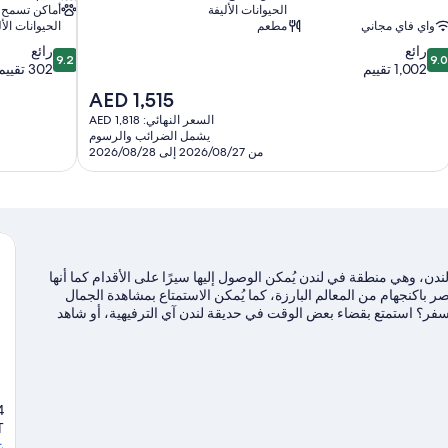
الحيوانات الأليفة
أماكن تسمح
واي فاي مجاني
مطعم
الحيوانات الأل
9.2
9.
رائع
رائع
9.2
9.0
ن
من
1,002 تقييم
302 تقييم
10،
10،
السعر
AED 1,515
ائع،
رائع،
الحالي
السعر النهائي: AED 1,818
302
1,00
هو
يشمل الضرائب والرسوم
قييم
تقييم
AED
من 2026/08/27 إلى 2026/08/28
1,515
ن، وهي منطقة في لندن يُمكن الوصول إليها سيرًا على الأقدام كما أنها
باكنجهام من المعالم البارزة، كما يُمكن الاستمتاع بمشاهدة الجمال
ر؟ استمتع بقضاء بعض الوقت في حديقة لندن آي الترفيهية، أو شاهد
يرجع إلى المعالم السياحية. كما أنه يقع على مسافة قريبة من المواصلات
تفضل بزيارة أدلتنا
T
ع