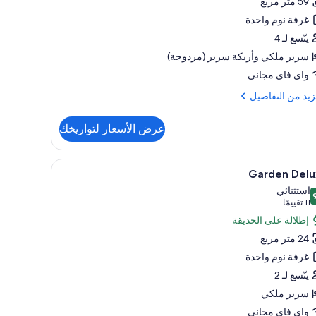
59 متر مربع
غرفة نوم واحدة
يتّسع لـ 4
سرير ملكي‫‬ وأريكة سرير (مزدوجة)
واي فاي مجاني
زيد
زيد من التفاصيل
فاصيل
عرض الأسعار لتواريخك
ح
ر
تعراض
أغطية فراش متميزة وألحفة محشوة بالريش وخزنة 
5
Garden Delu
يع
استثنائي
ر
 من 10
(11
11 تقييمًا
Gard
تقييمًا)
إطلالة على الحديقة
Delu
24 متر مربع
غرفة نوم واحدة
يتّسع لـ 2
سرير ملكي
واي فاي مجاني