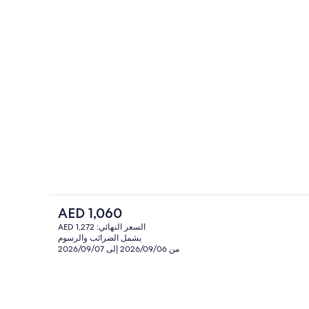
المنشأة من الخارج
لمحتوى
السعر
AED 1,060
الحالي
السعر النهائي: AED 1,272
هو
يشمل الضرائب والرسوم
احي
الطعام والشراب
AED
من 2026/09/06 إلى 2026/09/07
1,060