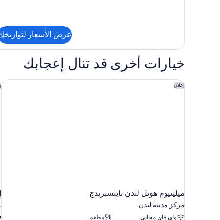
من
التفاصيل
عن
جناح
عرض الأسعار لتواريخك
فاخر
خيارات أخرى قد تنال إعجابك
ميلينيوم هوتل لندن نايتسبريدج
إ
إعلان
إ
ميلينيوم هوتل لندن نايتسبريدج
إن
مركز مدينة لندن
م
واي فاي مجاني
مطعم