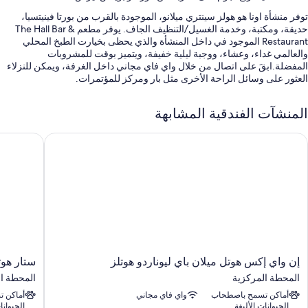
توفر منشأة اونا هو هولز سينتري ميلانو، الموجودة بالقرب من بورتا فينيتسيا،
حديقة، ومكتبة، وخدمة الغسيل/التنظيف الجاف. يوفر مطعم The Hall Bar &
Restaurant الموجود في داخل المنشأة والذي يحظى بخيارت الطبخ المحلي
والعالمي غداء، وعشاء، ووجبة ليلية خفيفة، ويتميز بوقت للمشروبات
المفضلة.ابقَ على اتصال من خلال واي فاي مجاني داخل الغرفة، ويمكن للنزلاء
العثور على وسائل الراحة الأخرى مثل بار ومركز للمؤتمرات.
تشمل الامتيازات الإضافية:
المنشآت الفندقية المشابهة
بوفيه فطور (برسوم إضافية)، ومكتب استقبال مفتوح 24 ساعة، ومصعد
ن واي إكس هوتل ميلان باي ليوناردو هوتلز
ستار هوتلز
فريق عمل يجيد التحدث بعدة لغات، وخزانة للأمانات في مكتب الاستقبال،
ولا يُسمَح بالتدخين
مبرد مياه، وقاعة ولائم، وحارس بوابة/مندوب حمل أمتعة
تُشير تقييمات النزلاء إلى المستوى الرائع لكل من وجبات الفطور، وطاقم
العمل المُساعد، والقرب من وسائل النقل العامة
سمات الغرفة
توفر جميع الغرف الـ 144 وسائل راحة مثل قائمة الوسائد ومساحات عمل مناسبة
للكمبيوتر المحمول، إلى جانب أدق اللمسات المدروسة مثل إنترنت لاسلكي
إن
ستار
إن واي إكس هوتل ميلان باي ليوناردو هوتلز
ستار هوت
مجاناً وتكييف. يُعطي النزلاء تقييمات عالية فيما يتعلق بكل من نظافة غرف النزلاء
واي
هوتلز
المحطة المركزية
المحطة ا
وراحة الغرف في المنشأة الفندقية.
إكس
إيكو
أماكن تسمح باصطحاب
واي فاي مجاني
أماكن 
هوتل
كونتمبورا
تتضمن وسائل الراحة الإضافية:
الحيوانات الأليفة
الحيوانا