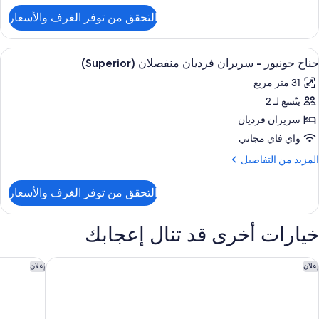
لتفاصيل
نفصلان
التحقق من توفر الغرف والأسعار
ن
(Executiv
ناح
ونيور
ستعراض
ملاءات للفراش لا تسبب الحساسية وألحفة 
7
جناح جونيور - سريران فرديان منفصلان (Superior)
ميع
ريران
31 متر مربع
ور
رديان
نفصلان
يتّسع لـ 2
ناح
(Executi
ونيور
سريران فرديان
واي فاي مجاني
ريران
لمزيد
المزيد من التفاصيل
رديان
ن
لتفاصيل
نفصلان
التحقق من توفر الغرف والأسعار
ن
(Superio
ناح
ونيور
خيارات أخرى قد تنال إعجابك
ريران
رديان
بل تري باي هيلتون ميلان
إيبيس ميلا
إعلان
إعلان
نفصلان
(Superi