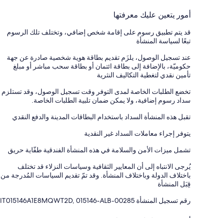
أمور يتعين عليك معرفتها
قد يتم تطبيق رسوم على إقامة شخص إضافي، وتختلف تلك الرسوم
تبعًا لسياسة المنشأة
عند تسجيل الوصول، يلزَم تقديم بطاقة هوية شخصية صادرة عن جهة
حكوميّة، بالإضافة إلى بطاقة ائتمان أو بطاقة سحب مباشر أو مبلغ
تأمين نقدي لتغطية التكاليف النثرية
تخضع الطلبات الخاصة لمدى التوفر وقت تسجيل الوصول، وقد تستلزم
سداد رسوم إضافية، ولا يمكن ضمان تلبية الطلبات الخاصة.
تقبل هذه المنشأة السداد باستخدام البطاقات المدينة والدفع النقدي
يتوفر إجراء معاملات السداد غير النقدية
تشمل ميزات الأمن والسلامة في هذه المنشأة الفندقية طفّاية حريق
يُرجى الانتباه إلى أن المعايير الثقافية وسياسات النزلاء قد تختلف
باختلاف الدولة وباختلاف المنشأة. وقد تمّ تقديم السياسات المُدرجة من
قِبَل المنشأة
رقم تسجيل المنشأة ⁦IT015146A1E8MQWT2D, 015146-ALB-00285⁩