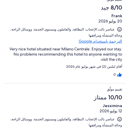
من
النزلاء
أصل
8/10 جيد
تقييمات
1016
النزلاء
Frank
من
20 يوليو 2026
تقييمات
النزلاء
عناصر نالت الإعجاب: ⁦النظافة⁩، و⁦العاملون ومستوى الخدمة⁩، و⁦وسائل الراحة⁩،
و⁦حالة المنشأة ومرافقها⁩
الترجمة باستخدام Google
Very nice hotel situated near Milano Centrale. Enjoyed our stay.
No problems recommending this hotel to anyone wanting to
visit the city.
أقام ليلتين (2) في شهر يوليو عام 2026
0
تقييم موثَّق
10/10 ممتاز
Jessimina
12 يوليو 2026
عناصر نالت الإعجاب: ⁦النظافة⁩، و⁦العاملون ومستوى الخدمة⁩، و⁦وسائل الراحة⁩،
و⁦حالة المنشأة ومرافقها⁩