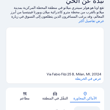
نبذة عن الحيّ
تقع اونا هو هولز سينتري ميلانو في منطقة المحطة المركزية بمدينة
ميلانو بالقرب من محطة مترو.كاتدرائية ميلان وبورتا فينيتسيا من أبرز
المعالم، وقد يرغب المسافرون الذين يتطلعون إلى التسوق في زيارة
عرض تفاصيل أكثر
حي الموضة في فيا مونتينابوليوني وكورسو بوينس آيرس.هل تطلع إلى
الاستمتاع بحضور حدث أو مباراة؟ احظ بمشاهدة ما يُحدث في ملعب
سان سيرو أو مضمار·مونزا الوطني.يحب النزلاء قرب موقع الفندق من
المواصلات العامة: Via Filzi Via Pirelli Tram Stop على بُعد خطوات فقط
وVia Filzi - Via Pirelli Tram Stop is 3 من الدقائق سيرًا على
الأقدام.
تفضل بزيارة أدلتنا للسفر إلى ميلانو
Via Fabio Filzi 25 B, Milan, MI, 20124
عرض في الخريطة
الخريطة
الأماكن المجاورة
التنقّل في المنطقة
مطاعم