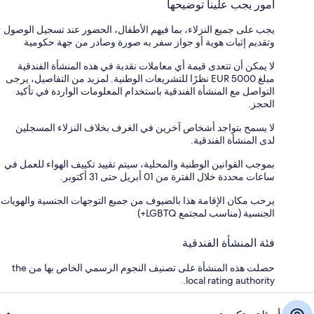
أمور يجب علينا توضيحها
يجب على جميع النزلاء، بما فيهم الأطفال، الحضور عند تسجيل الوصول
وتقديم إثبات هوية أو جواز سفر به صورة وصادر من جهة حكومية
لا يمكن أن تتعدى قيمة أي معاملات نقدية في هذه المنشأة الفندقية
مبلغ EUR 5000 نظرًا للتشريعات الوطنية. لمزيد من التفاصيل، يرجى
التواصل مع المنشأة الفندقية باستخدام المعلومات الواردة في تأكيد
الحجز.
لا يسمح بتواجد أشخاص آخرين في الغرف بخلاف النزلاء المسجلين
لدى المنشأة الفندقية.
بموجب القوانين الوطنية والمحلية، سيتم تقييد تكييف الهواء للعمل في
ساعات محددة خلال الفترة من 01 أبريل حتى 31 أكتوبر.
يرحب مكان الإقامة هذا بالضيوف من جميع التوجهات الجنسية والهويات
الجنسية (مناسب لمجتمع LGBTQ+)
فئة المنشأة الفندقية
حصلت هذه المنشأة على تصنيف النجوم الرسمي الخاص بها من the
local rating authority.