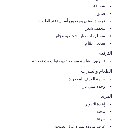
شطافة
صابون
فرشاة أسنان ومعجون أسنان (عند الطلب)
مجفف شعر
مستلزمات عناية شخصية مجانية
مناديل حمّام
الترفيه
تلفزيون بشاشة مسطحة ذو قنوات بث فضائية
الطعام والشراب
خدمة الغرف المحدودة
وحدة ميني بار
المزيد
إعادة التدوير
تدفئة
خزنة
غرف مزودة بميزة عزل الصوت