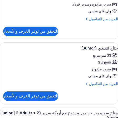
Bed
لاسيكي
سرير مزدوج‫‬ وسرير فردي
(Junior
واي فاي مجاني
لمزيد
المزيد من التفاصيل
ن
لتفاصيل
Adult
التحقق من توفر الغرف والأسعار
ن
ناح
لاسيكي
ستعراض
ملاءات للفراش لا تسبب الحساسية وألحفة 
Child
7
(Junior
جناح تنفيذي (Junior)
ميع
33 متر مربع
ور
Adult
يتّسع لـ 2
ناح
نفيذي
سرير مزدوج
(Junio
Child
واي فاي مجاني
لمزيد
المزيد من التفاصيل
ن
لتفاصيل
التحقق من توفر الغرف والأسعار
ن
ناح
نفيذي
ستعراض
ملاءات للفراش لا تسبب الحساسية وألحفة 
6
(Junio
جناح سوبيريور - سرير مزدوج مع أريكة سرير (Junior | 2 Adults + 2
ميع