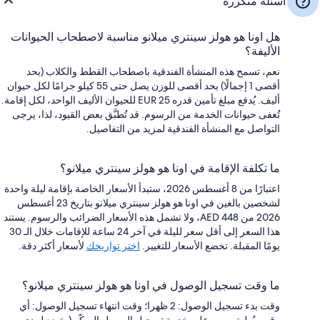
أسئلة متكررة
هل اونا هو هولز سينتري ميلانو مناسبة لاصطحاب الحيوانات
الأليفة؟
نعم، تسمح هذه المنشأة الفندقية باصطحاب القطط والكلاب (بحد
أقصى 1 إجمالًا) بحد أقصى للوزن يصل حتى 55 كيلو جرامًا لكل حيوان
أليف. يُدفع مبلغ تأمين قدره EUR 25 للحيوان الأليف الواحد، لكل إقامة.
تُعفى حيوانات الخدمة من الرسوم. قد تُطبَّق بعض القيود، لذا، يرجى
التواصل مع المنشأة الفندقية لمزيد من التفاصيل.
ما تكلفة الإقامة في اونا هو هولز سينتري ميلانو؟
اعتبارًا من 8 أغسطس 2026، ستبدأ الأسعار الخاصة بإقامة ليلة واحدة
لشخصين بالغين في اونا هو هولز سينتري ميلانو بتاريخ 23 أغسطس
2026 من AED 448، ولا تشمل هذه الأسعار الضرائب والرسوم. يستند
هذا السعر إلى أقل سعر لليلة في آخر 24 ساعة للإقامات خلال الـ 30
يومًا المقبلة. تخضع الأسعار للتغيير.
اختر تواريخك
لأسعار أكثر دقة.
ما وقت تسجيل الوصول في اونا هو هولز سينتري ميلانو؟
وقت بدء تسجيل الوصول: 2 ظهرا؛ وقت انتهاء تسجيل الوصول: أي
وقت. يُطبق رسم على خدمة تسجيل الوصول المبكّر (يخضع لمدى