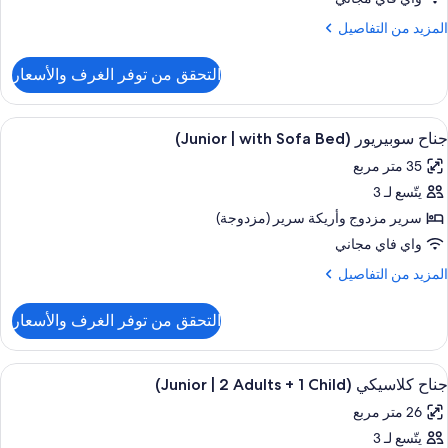
رير
لمزيد
المزيد من التفاصيل
زدوج
ن
(Classi
لتفاصيل
التحقق من توفر الغرف والأسعار
ن
ناح
ونيور
ستعراض
ملاءات للفراش لا تسبب الحساسية وألحفة 
8
جناح سوبيريور (Junior | with Sofa Bed)
ميع
رير
35 متر مربع
ور
زدوج
(Class
يتّسع لـ 3
ناح
وبيريور
سرير مزدوج‫‬ وأريكة سرير (مزدوجة)
(Junior
واي فاي مجاني
لمزيد
المزيد من التفاصيل
wit
ن
Sof
لتفاصيل
التحقق من توفر الغرف والأسعار
ن
Bed
ناح
وبيريور
ستعراض
ملاءات للفراش لا تسبب الحساسية وألحفة 
7
(Junior
جناح كلاسيكي (Junior | 2 Adults + 1 Child)
ميع
26 متر مربع
wit
ور
Sof
يتّسع لـ 3
ناح