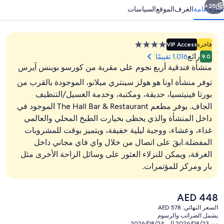
25+
نظرة عامة
الغرف
الموقع
السياسات
منشأة
فاخرة
VIP Access
فندقية
رائع
1,016 تقييمًا
9.0
مصنفة
منشأة فندقية أربع نجوم على مقربة من كورسو بوينس آيرس
بـ
توفر منشأة اونا هو هولز سينتري ميلانو، الموجودة بالقرب من
4.0
بورتا فينيتسيا، حديقة، ومكتبة، وخدمة الغسيل/التنظيف
نجوم
الجاف. يوفر مطعم The Hall Bar & Restaurant الموجود في
حديقة
داخل المنشأة والذي يحظى بخيارت الطبخ المحلي والعالمي
غداء، وعشاء، ووجبة ليلية خفيفة، ويتميز بوقت للمشروبات
المفضلة.ابقَ على اتصال من خلال واي فاي مجاني داخل
الغرفة، ويمكن للنزلاء العثور على وسائل الراحة الأخرى مثل
بار ومركز للمؤتمرات.
السعر
AED 448
الحالي
السعر النهائي: AED 578
هو
يشمل الضرائب والرسوم
AED
من 2026/08/23 إلى 2026/08/24