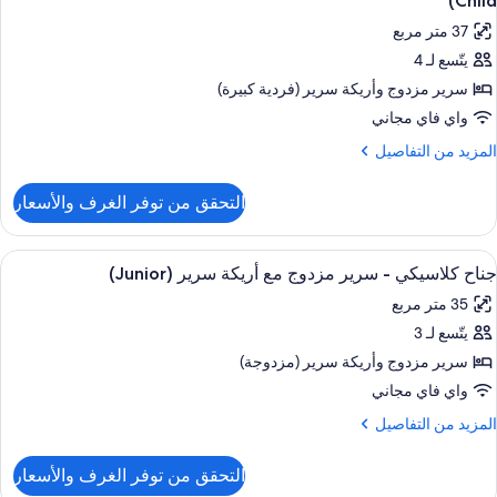
Child)
ور
37 متر مربع
ناح
يتّسع لـ 4
وبيريور
سرير مزدوج‫‬ وأريكة سرير (فردية كبيرة)
رير
واي فاي مجاني
زدوج
لمزيد
المزيد من التفاصيل
ع
ن
لتفاصيل
ريكة
التحقق من توفر الغرف والأسعار
ن
رير
ناح
(Junior
وبيريور
ستعراض
ملاءات للفراش لا تسبب الحساسية وألحفة 
7
جناح كلاسيكي - سرير مزدوج مع أريكة سرير (Junior)
ميع
رير
35 متر مربع
ور
زدوج
Adult
ع
يتّسع لـ 3
ناح
ريكة
لاسيكي
سرير مزدوج‫‬ وأريكة سرير (مزدوجة)
رير
(Junior
واي فاي مجاني
Child
رير
لمزيد
المزيد من التفاصيل
زدوج
ن
Adult
ع
لتفاصيل
التحقق من توفر الغرف والأسعار
ن
ريكة