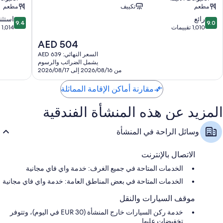
ميلان
هوتل
مطعم
تكييف
مطعم
باي
المحطة
تدوير المخلفات ومصابيح إضاءة LED
9.4
9.0
ليوناردو
رائع
المركزية
استثن
9.4
9.0
حمامات مزودة بدُش غزير ومراحيض شطف
من
من
هوتلز
1,010 تقييمات
1,014 تقييمًا
10،
10،
المحطة
تلفزيونات بشاشة مسطحة مزودة بقنوات فضائية
السعر
AED 504
رائع،
استثنائي،
المركزية
الحالي
دواليب/خزائن ملابس، وتدفئة، وخدمة تنظيف الغرف يوميًا
1,014
1,010
السعر النهائي: AED 639
هو
يشمل الضرائب والرسوم
تقييمات
تقييمًا
AED
من 2026/08/16 إلى 2026/08/17
504
مقارنة أماكن الإقامة المماثلة
المزيد عن هذه المنشأة الفندقية
وسائل الراحة في المنشأة
الاتصال بالإنترنت
الخدمات المتاحة في جميع الغرف: خدمة واي فاي مجانية
الخدمات المتاحة في بعض المناطق العامة: خدمة واي فاي مجانية
موقف السيارات والنقل
خدمة ركن السيارات خارج المنشأة (EUR 30 في اليوم)، وتتوفر
تخفيضات عليها