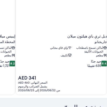
دبل تري باي هيلتون ميلان
إيبيس ميلا
جاريجنانو
المحطة الم
أماكن تسمح باصطحاب
واي فاي مجاني
أماكن تس
الحيوانات الأليفة
الحيوانات ا
مطعم
تكييف
مطعم
8.2
8.
جيد جدًا
جيد جدًا
8.2
8.4
ن
من
635 تقييمًا
1,721 تقييمًا
10،
10،
يد
جيد
السعر
AED 341
دًا،
جدًا،
الحالي
1,721
63
السعر النهائي: AED 460
هو
يشمل الضرائب والرسوم
قييمًا
تقييمًا
AED
من 2026/08/22 إلى 2026/08/23
341