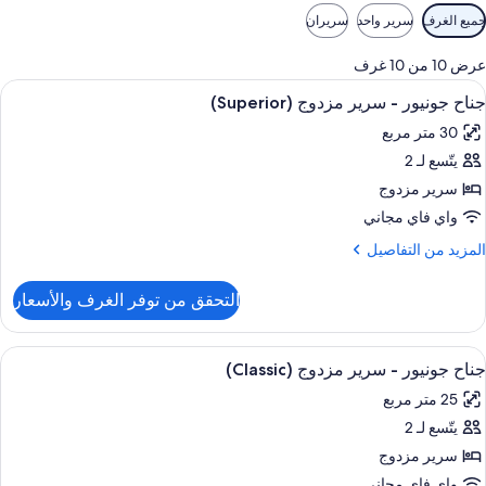
وامل
جميع الغرف
سرير واحد
سريران
لتصفية
لمتاحة
عرض 10 من 10 غرف
لغرف
ستعراض
ملاءات للفراش لا تسبب الحساسية وألحفة 
8
جناح جونيور - سرير مزدوج (Superior)
ميع
30 متر مربع
ور
يتّسع لـ 2
ناح
ونيور
سرير مزدوج
واي فاي مجاني
رير
لمزيد
المزيد من التفاصيل
زدوج
ن
(Superio
لتفاصيل
التحقق من توفر الغرف والأسعار
ن
ناح
ونيور
ستعراض
ملاءات للفراش لا تسبب الحساسية وألحفة 
7
جناح جونيور - سرير مزدوج (Classic)
ميع
رير
25 متر مربع
ور
زدوج
(Superi
يتّسع لـ 2
ناح
ونيور
سرير مزدوج
واي فاي مجاني