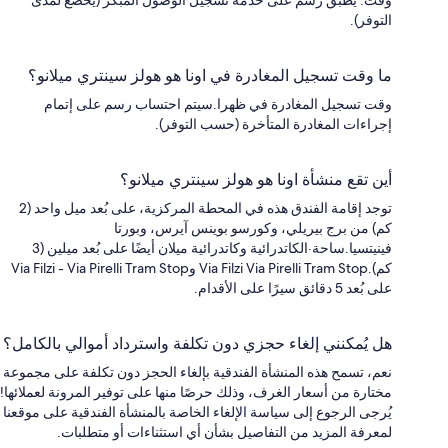
التوفر).
ما وقت تسجيل المغادرة في اونا هو هولز سينتري ميلانو؟
وقت تسجيل المغادرة في ظهرا.سيتم احتساب رسم على إتمام
إجراءات المغادرة المتأخرة (حسب التوفر).
أين تقع منشأة اونا هو هولز سينتري ميلانو؟
توجد إقامة الفندق هذه في المحطة المركزية، على بُعد ميل واحد (2
كم) من برج بيريلي، وكورسو بوينس آيرس، وبورتا
فينيتسيا.ساحة·الكاتدرائية وكاتدرائية ميلان أيضًا على بُعد ميلين (3
كم).Via Filzi Via Pirelli Tram Stop وVia Filzi - Via Pirelli Tram Stop
على بُعد 5 دقائق سيرًا على الأقدام.
هل يُمكنني إلغاء حجزي دون تكلفة واسترداد أموالي بالكامل؟
نعم، تسمح هذه المنشأة الفندقية بإلغاء الحجز دون تكلفة على مجموعة
مختارة من أسعار الغرف، وذلك حرصًا منها على توفير المرونة لعملائها!
يُرجى الرجوع إلى سياسة الإلغاء الخاصة بالمنشأة الفندقية على موقعنا
لمعرفة المزيد من التفاصيل بشأن أي استثناءات أو متطلبات.