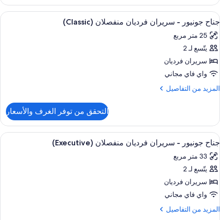
ناح
Child
رير
لاسيكي
ستعراض
ملاءات للفراش لا تسبب الحساسية وألحفة 
(Junio
6
جناح جونيور - سريران فرديان منفصلان (Classic)
ميع
رير
25 متر مربع
ور
زدوج
ع
يتّسع لـ 2
ناح
ريكة
ونيور
سريران فرديان
رير
(Junio
واي فاي مجاني
ريران
لمزيد
المزيد من التفاصيل
رديان
ن
لتفاصيل
نفصلان
التحقق من توفر الغرف والأسعار
ن
(Classi
ناح
ونيور
ستعراض
ملاءات للفراش لا تسبب الحساسية وألحفة 
7
جناح جونيور - سريران فرديان منفصلان (Executive)
ميع
ريران
33 متر مربع
ور
رديان
نفصلان
يتّسع لـ 2
ناح
(Class
ونيور
سريران فرديان
واي فاي مجاني
ريران
لمزيد
المزيد من التفاصيل
رديان
ن