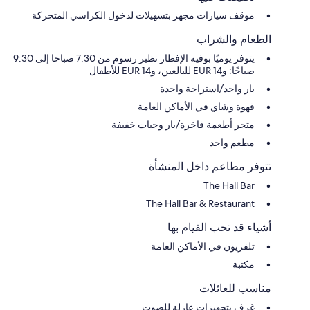
موقف سيارات مجهز بتسهيلات لدخول الكراسي المتحركة
الطعام والشراب
يتوفر يوميًا بوفيه الإفطار نظير رسوم من 7:30 صباحا إلى 9:30
صباحًا: و14 EUR للبالغين، و14 EUR للأطفال
بار واحد/استراحة واحدة
قهوة وشاي في الأماكن العامة
متجر أطعمة فاخرة/بار وجبات خفيفة
مطعم واحد
تتوفر مطاعم داخل المنشأة
The Hall Bar
The Hall Bar & Restaurant
أشياء قد تحب القيام بها
تلفزيون في الأماكن العامة
مكتبة
مناسب للعائلات
غرف بتجهيزات عازلة للصوت