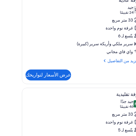
ة عادية
يع
جيد
ر
 من 10
(24
24 تقييمًا
فة
تقييمًا)
33 متر مربع
ية
غرفة نوم واحدة
يتّسع لـ 6
سرير ملكي‫‬ وأريكة سرير (كبيرة)
واي فاي مجاني
زيد
زيد من التفاصيل
فاصيل
عرض الأسعار لتواريخك
ة
ية
تعراض
المحمول وستائر تعتيم ومكواة/لوح كي
خزنة داخل الغرفة ومساحة عمل للكمبيوتر المحمول 
4
ة تقليدية
يع
جيد جدًا
ر
 من 10
(46
46 تقييمًا
فة
تقييمًا)
33 متر مربع
يدية
غرفة نوم واحدة
يتّسع لـ 5