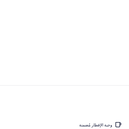
فيديو صانعي ا
مطعم
وجبة الإفطار مُضمنة