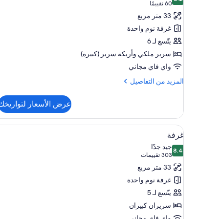
صور
8.2 من 10
(60
60 تقييمًا
غرفة
تقييمًا)
33 متر مربع
واسعة
غرفة نوم واحدة
يتّسع لـ 6
سرير ملكي‫‬ وأريكة سرير (كبيرة)
واي فاي مجاني
المزيد
المزيد من التفاصيل
من
التفاصيل
عرض الأسعار لتواريخك
عن
غرفة
واسعة
استعراض
خزنة داخل الغرفة ومساحة عمل للك
4
غرفة
جميع
جيد جدًا
8.4
صور
8.4 من 10
(303
303 تقييمات
غرفة
تقييمات)
33 متر مربع
غرفة نوم واحدة
يتّسع لـ 5
سريران كبيران
واي فاي مجاني