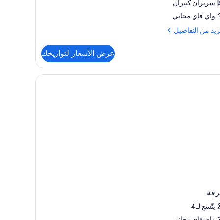
سريران كبيران
واي فاي مجاني
زيد
زيد من التفاصيل
فاصيل
عرض الأسعار لتواريخك
ة
دية
رفة
يتّسع لـ 4
واي فاي مجاني