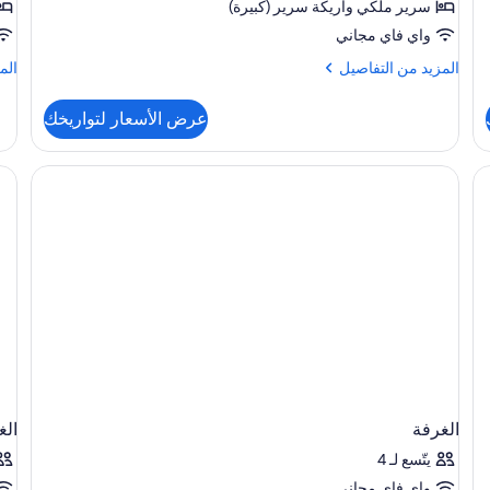
سرير ملكي‫‬ وأريكة سرير (كبيرة)
واي فاي مجاني
المزيد
الم
المزيد من التفاصيل
الم
من
من
التفاصيل
الت
عرض الأسعار لتواريخك
عن
عن
غرفة
غرف
سوبيريور
تقلي
مبيوتر المحمول وستائر تعتيم ومكواة/لوح كي
الغرفة
الغ
يتّسع لـ 4
واي فاي مجاني