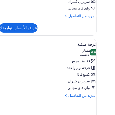
سريران كبيران
واي فاي مجاني
المزيد
المزيد من التفاصيل
من
التفاصيل
عرض الأسعار لتواريخك
عن
غرفة
عائلية
استعراض
خزنة داخل الغرفة ومساحة عمل للك
5
غرفة ملكية
جميع
ممتاز
8.8
صور
8.8 من 10
(21
21 تقييمًا
غرفة
تقييمًا)
33 متر مربع
ملكية
غرفة نوم واحدة
يتّسع لـ 5
سريران كبيران
واي فاي مجاني
المزيد
المزيد من التفاصيل
من
التفاصيل
عن
غرفة