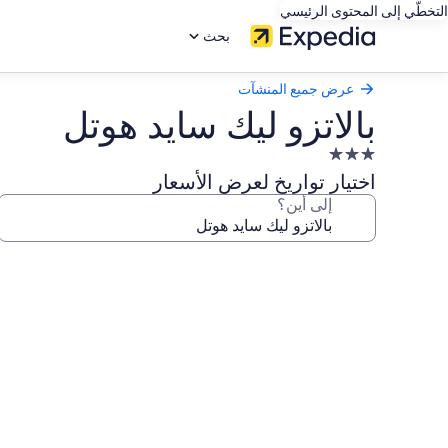
التخطّي إلى المحتوى الرئيسي
بحث
عرض جميع المنشآت
بالاتزو ليك سايد هوتل
منشأة
فندقية
اختيار تواريخ لعرض الأسعار
مصنفة
إلى أين؟
بـ
3.0
معرض
نجوم
صور
بالاتزو
ليك
سايد
هوتل