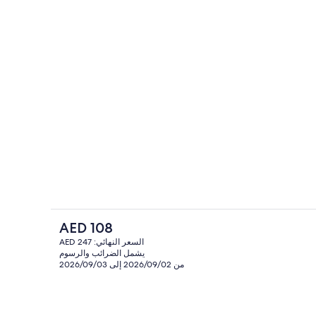
حمّام سباحة خارجي، مفتوح من 9 صباحاً إلى 9:00 مساءً، مقاعد للتشمس
لمحتوى
السعر
AED 108
الحالي
السعر النهائي: AED 247
هو
يشمل الضرائب والرسوم
الردهة
AED
من 2026/09/02 إلى 2026/09/03
108