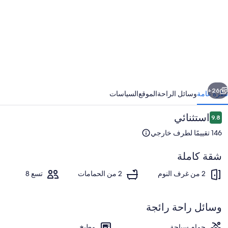
58t
Ave
Apartmen
ابق
التالي
26+
نظرة عامة
وسائل الراحة
الموقع
السياسات
التقييمات
استثنائي
9.8
9.8 من 10
146 تقييمًا لطرف خارجي
شقة كاملة
2 من غرف النوم
2 من الحمامات
تسع 8
حمّام سباحة خارجي
وسائل راحة رائجة
حمام سباحة
مطبخ