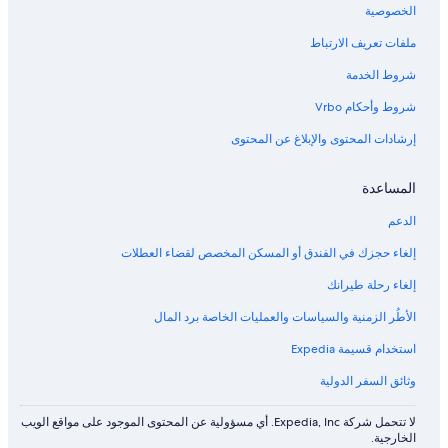
الخصوصية
ا
f
s
a
د
n
B
i
l
ا
r
P
g
ملفات تعريف الارتباط
ل
r
c
o
d
m
i
ت
v
c
e
e
شروط الخدمة
t
s
k
n
G
س
أ
t
s
y
D
شروط وأحكام Vrbo
f
a
و
o
m
إرشادات المحتوى والإبلاغ عن المحتوى
ن
r
c
n
ل
c
k
o
e
B
m
ي
المساعدة
O
B
t
Q
o
c
الدعم
&
e
t
h
P
a
إلغاء حجزك في الفندق أو المسكن المخصص لقضاء العطلات
e
o
n
إلغاء رحلة طيرانك
b
o
e
l
الأطُر الزمنية والسياسات والعمليات الخاصة برد المال
a
c
استخدام قسيمة Expedia
h
وثائق السفر الدولية
لا تتحمل شركة Expedia, Inc. أي مسؤولية عن المحتوى الموجود على مواقع الويب
الخارجية.