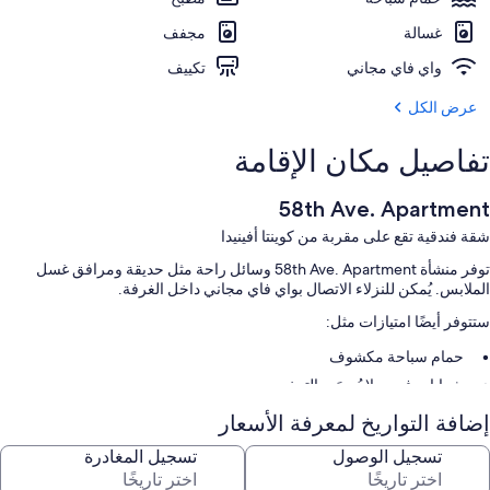
غسالة
مجفف
واي فاي مجاني
تكييف
عرض الكل
تفاصيل مكان الإقامة
58th Ave. Apartment
شقة فندقية تقع على مقربة من كوينتا أفينيدا
توفر منشأة 58th Ave. Apartment وسائل راحة مثل حديقة ومرافق غسل
الملابس. يُمكن للنزلاء الاتصال بواي فاي مجاني داخل الغرفة.
ستتوفر أيضًا امتيازات مثل:
حمام سباحة مكشوف
شوايات فحم ولا يُسمَح بالتدخين
إضافة التواريخ لمعرفة الأسعار
سمات الغرفة
تسجيل الوصول
تسجيل المغادرة
تقدم جميع غرف النزلاء في منِشأة 58th Ave. Apartment مزايا مثل تكييف، إلى
جانب وسائل راحة مثل إنترنت لاسلكي مجاناً وموائد طعام.