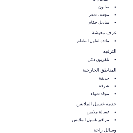
صابون
مجفف شعر
مناديل حمّام
غرف معيشة
مائدة لتناول الطعام
الترفيه
تلفزيون ذكي
المناطق الخارجية
حديقة
شرفة
موقد شواء
خدمة غسيل الملابس
غسالة ملابس
مرافق غسيل الملابس
وسائل راحة