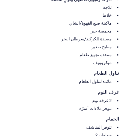
ثلاجة
خلاط
ماكينة صنع القهوة/الشاي
محمصة خبز
مصيدة للكركند/سرطان البحر
مطبخ صغير
منضدة تجهيز طعام
ميكروويف
تناول الطعام
مائدة لتناول الطعام
غرف النوم
2 غرفة نوم
تتوفر ملاءات أسرّة
الحمام
تتوفر المناشف
حمامان 2