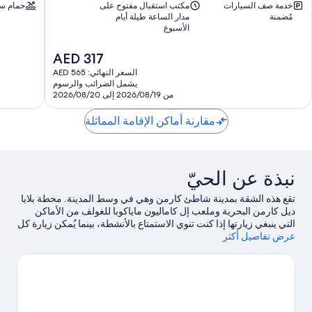
خدمة صف السيارات
مكتب استقبال مفتوح على
حمام سب
هومز
أون
مُضمنة
مدار الساعة طيلة أيام
وسط
بلايا
الأسبوع
مدينة
Playa
بلايا
del
السعر
AED 317
ديل
Carmen
الحالي
كارمن
السعر النهائي: AED 565
هو
يشمل الضرائب والرسوم
AED
من 2026/08/19 إلى 2026/08/20
317
مقارنة أماكن الإقامة المماثلة
نبذة عن الحيّ
تقع هذه الشقة بمدينة شاطئ كارمن وهي في وسط المدينة. محطة بلايا
ديل كارمن البحرية وملعب إل كاماليون ماياكوبا للغولف من الأماكن
التي ينبغي زيارتها إذا كنت تنوي الاستمتاع بالأنشطة، بينما يُمكن زيارة كل
عرض تفاصيل أكثر
من شاطئ بلايا ديل كارمن الرئيسي وشاطئ ماميتاس لاستكشاف
الأماكن الجميلة في المنطقة.لا تفوت زيارة مدينة ملاهي إكسبلور
وحديقة الألعاب إسكاريت إيكو.
تفضل بزيارة أدلتنا للسفر إلى شاطئ
كارمن