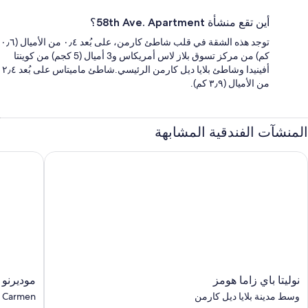
أين تقع منشأة 58th Ave. Apartment؟
توجد هذه الشقة في قلب شاطئ كارمن، على بُعد ٠٫٤ من الأميال (٠٫٦
كم) من مركز تسوق بلاز لاس أمريكاس و3 أميال (5 كجم) من كوينتا
أفينيدا وشاطئ بلايا ديل كارمن الرئيسي.شاطئ ماميتاس على بُعد ٢٫٤
من الأميال (٣٫٩ كم).
المنشآت الفندقية المشابهة
وليتا باي زاما هومز
موديرنو ديب
نوليتا
موديرنو
نوليتا باي زاما هومز
موديرنو د
باي
ديبارتامنتو
وسط مدينة بلايا ديل كارمن
l Carmen
زاما
فاكاسيونا