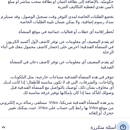
حكوميّة، بالإضافة إلى بطاقة ائتمان أو بطاقة سحب مباشر أو مبلغ
تأمين نقدي لتغطية التكاليف النثرية
تخضع الطلبات الخاصة لمدى التوفر وقت تسجيل الوصول، وقد تستلزم
سداد رسوم إضافية، ولا يمكن ضمان تلبية الطلبات الخاصة.
تُحظَر إقامة أي حفلات أو فعاليات جماعية في موقع المنشأة
لم يقدم المضيف أي معلومات عن توفر كاشف لأول أكسيد الكربون
في المنشأة الفندقية؛ احرص على إحضار كاشف محمول معك في أثناء
الرحلة
لم يقدم المضيف أي معلومات عن توفر كاشف دخان في المنشأة
الفندقية
تتوفر في هذه المنشأة الفندقية مساحات خارجية، مثل البلكونات،
والباحات، والشرفات، التي قد لا تكون مناسبة للأطفال؛ إذا كانت لديك
أي مخاوف بشأن ذلك، نُوصيك بالتواصل مع المنشأة الفندقية قبل
وصولك للتأكد مما إذا كان بإمكانها توفير غرفة مناسبة لك
يدير هذه المنشأة الفندقية شريكنا، Vrbo. ستتلقى رسالة بريد إلكتروني
من موقع Vrbo بها رابط إلى حساب على Vrbo، حيث يمكنك تغيير
حجزك أو إلغائه.
أسئلة متكررة