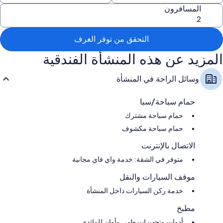
المسافرون
تشمل وسائل الراحة الإضافية:
2 حمامات مزودة بمجففات شعر وصابون
شرفات، ومطابخ، ومطابخ مُصغّرة
التحقق من توفر الغرف
المزيد عن هذه المنشأة الفندقية
وسائل الراحة في المنشأة
حمام سباحة/سبا
حمام سباحة مشترك
حمام سباحة مكشوف
الاتصال بالإنترنت
متوفر في الشقة: خدمة واي فاي مجانية
موقف السيارات والنقل
خدمة ركن السيارات داخل المنشأة
مطبخ
أدوات وتجهيزات طهي وأوانٍ للمائدة