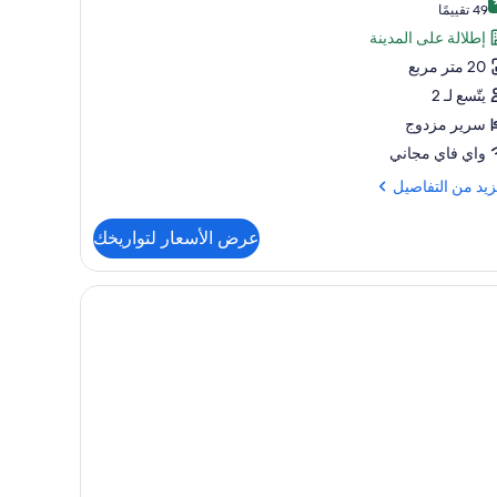
ر
 من 10
(49
49 تقييمًا
فة
تقييمًا)
إطلالة على المدينة
لوكس
20 متر مربع
دوجة
يتّسع لـ 2
سرير مزدوج
رفة
واي فاي مجاني
زيد
زيد من التفاصيل
فاصيل
عرض الأسعار لتواريخك
ة
وكس
وجة
فة