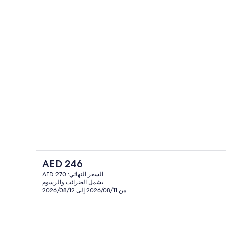
منطقة الاستقبال
السعر
AED 246
الحالي
السعر النهائي: AED 270
هو
يشمل الضرائب والرسوم
أغطية فراش متميزة وميني بار وخزنة داخل
AED
من 2026/08/11 إلى 2026/08/12
246