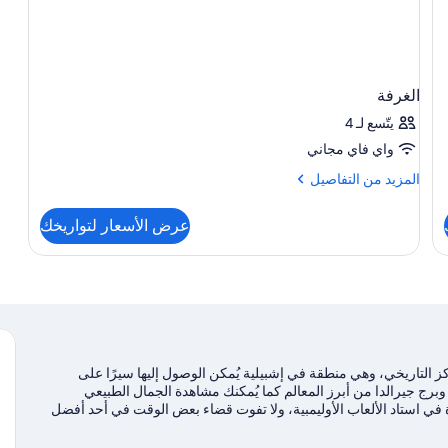
الغرفة
يتّسع لـ 4
واي فاي مجاني
المزيد
المزيد من التفاصيل
من
التفاصيل
عرض الأسعار لتواريخك
عن
الغرفة
ز التاريخي، وهي منطقة في إشبيلية يُمكن الوصول إليها سيرًا على
وبرج جيرالدا من أبرز المعالم كما يُمكنك مشاهدة الجمال الطبيعي
ة في استاد الألعاب الأوليمبية، ولا تفوت قضاء بعض الوقت في أحد أفضل
الشراعية وجولات بالقارب فرصًا رائعة للتنزه في المياة المحيطة، أو
دراجات القريبة.يحب النزلاء الموقع موقع مركزي الخاص بـ