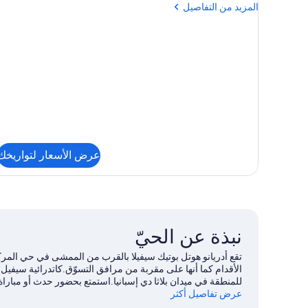
beds)
المزيد
المزيد من التفاصيل
من
التفاصيل
عن
Twin
Room
(2
beds)
عرض الأسعار لتواريخك
نبذة عن الحيّ
تقع أدريانو هوتل بوتيك سيفيلا ‏بالقرب من الممشى في حي المرك
الأقدام كما أنها على مقربة من مرافق التسوّق.كاتدرائية سيفيل 
للمنطقة في ميدان بلاثا دي إسبانيا.استمتع بحضور حدث أو مبارا
عرض تفاصيل أكثر
أماكن الجذب آيلا ماجيكا ثيم بارك.يُقدم كل من الإبحار بالقوارب 
يُمكنك الاستمتاع بخوض تجارب مثيرة من خلال مضمار للمشي/ لل