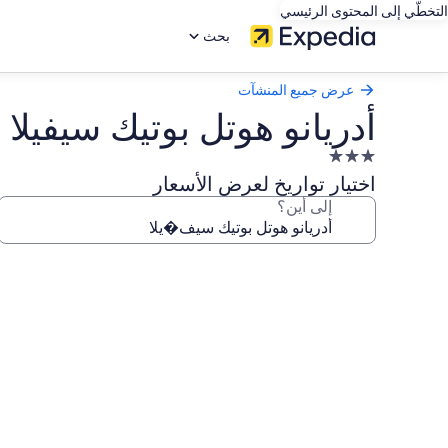
التخطّي إلى المحتوى الرئيسي
بحث
عرض جميع المنشآت
أدريانو هوتل بوتيك سيفيلا
منشأة
فندقية
اختيار تواريخ لعرض الأسعار
مصنفة
إلى أين؟
بـ
3.0
معرض
نجوم
صور
أدريانو
هوتل
بوتيك
سيفيلا