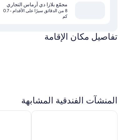
مجمّع بلازا دي أرماس التجاري
8 من الدقائق سيرًا على الأقدام
- 0.7
كم
تفاصيل مكان الإقامة
المنشآت الفندقية المشابهة
هوتل موريللو
أوشين درايف سي