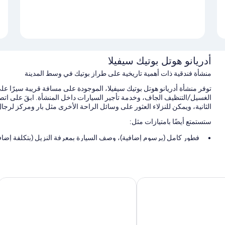
أدريانو هوتل بوتيك سيفيلا
منشأة فندقية ذات أهمية تاريخية على طراز بوتيك في وسط المدينة
توفر منشأة أدريانو هوتل بوتيك سيفيلا، الموجودة على مسافة قريبة سيرًا على
الثانية، ويمكن للنزلاء العثور على وسائل الراحة الأخرى مثل بار ومركز لرجال
ستستمتع أيضًا بامتيازات مثل:
فطور كامل (برسوم إضافية)، وصف السيارة بمعرفة النزيل (بتكلفة إضاف
قاعة اجتماعات، وخزانة للأمانات في مكتب الاستقبال، وقاعة ولائم
جرائد مجانية، وخدمات الاستعلامات والإرشاد، وتخزين الأمتعة
تُشير تقييمات النزلاء إلى المستوى المتميز لكل من الموقع المركزي وطا
فيلا
هوتل موريلو رينوسو
سمات الغرفة
استمتع بالإقامة في جميع غرف النزلاء ذات المفروشات الفريدة في كل منها،
لتخزين الكمبيوتر المحمول، إلى جانب أدق اللمسات المدروسة مثل مساحات عم