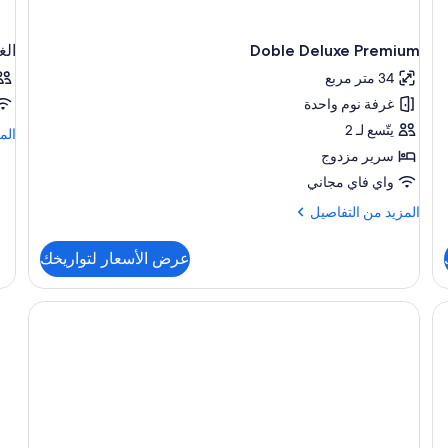
Doble Deluxe Premium
الغ
34 متر مربع
غرفة نوم واحدة
يتّسع لـ 2
الم
الم
من
سرير مزدوج
الت
واي فاي مجاني
عن
الغ
المزيد
المزيد من التفاصيل
من
التفاصيل
عرض الأسعار لتواريخك
عن
Doble
Deluxe
نة داخل الغرفة ومكتب
Premium