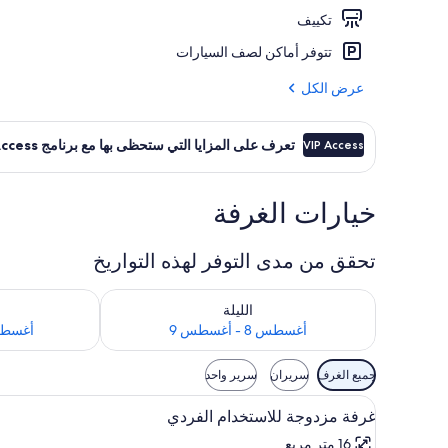
تكييف
منطقة الاستقبا
تتوفر أماكن لصف السيارات
عرض الكل
تعرف على المزايا التي ستحظى بها مع برنامج VIP Access
VIP Access
خيارات الغرفة
تحقق من مدى التوفر لهذه التواريخ
تحقق من مدى التوفر لليلة للفترة أغسطس 8 - أغسطس 9
تحقق من مدى التوفر
الليلة
أغسطس 8 - أغسطس 9
أغسطس 9 - أغ
عوامل
جميع الغرف
سريران
سرير واحد
التصفية
استعراض
أغطية فراش متميزة وميني بار وخز
المتاحة
28
غرفة مزدوجة للاستخدام الفردي
جميع
للغرف
16 متر مربع