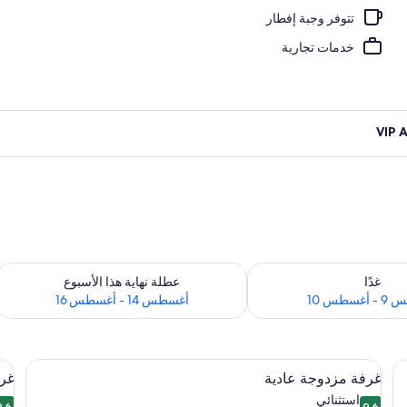
تتوفر وجبة إفطار
ل
خدمات تجارية
 لغد للفترة أغسطس 9 - أغسطس 10
تحقق من مدى التوفر لعطلة نهاية هذا الأسبوع للفت
غدًا
عطلة نهاية هذا الأسبوع
سطس 10
أغسطس 14 - أغسطس 16
استعراض
نة داخل الغرفة ومكتب
اس
أغطية فراش متميزة وميني بار وخزنة داخل
20
غرفة مزدوجة عادية
غرف
جميع
جم
استثنائي
9.6
9.6