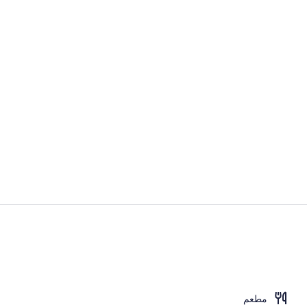
تناول الطعام
شرفة/رواق
مطعم