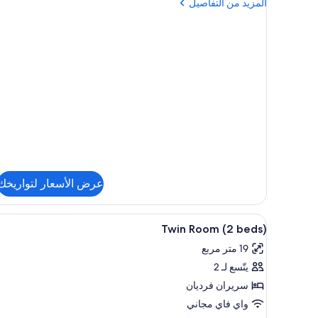
المزيد
المزيد من التفاصيل
من
التفاصيل
عن
غرفة
عادية
لاثنين
عرض الأسعار لتواريخك
استعراض
أغطية فراش متميزة وميني بار وخز
5
Twin Room (2 beds)
جميع
19 متر مربع
صور
يتّسع لـ 2
Twin
Room
سريران فرديان
(2
واي فاي مجاني