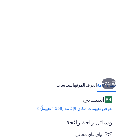
74+
نظرة عامة
الغرف
الموقع
السياسات
التقييمات
استثنائي
9.4
9.4 من 10
عرض تقييمات مكان الإقامة (1,558 تقييماً)
وسائل راحة رائجة
واي فاي مجاني