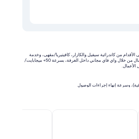
 الأقدام من كاتدرائية سيفيل والكازار، كافيتيريا/مقهى، وخدمة
الغسيل/التنظيف الجاف، وخدمة تأجير السيارات داخل المنشأة. ابقَ على اتصال من خلال واي فاي مجاني داخل الغرفة، بسرعة 50+ ميجابايت/
 الأعمال.
ية)، وسرعة إنهاء إجراءات الوصول
قم العمل المُساعد
هوتل فيرناندو III
هوتل أماديوس سيفيلا
 والتي توفر وسائل راحة مثل أغطية فراش متميزة وخزنات تتّسع
ل مناسبة للكمبيوتر المحمول وتكييف. يُقدم النزلاء تقييمات