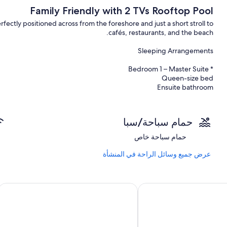
Family Friendly with 2 TVs Rooftop Pool
rfectly positioned across from the foreshore and just a short stroll to
cafés, restaurants, and the beach.
Sleeping Arrangements
* Bedroom 1 – Master Suite
Queen-size bed
Ensuite bathroom
TV
Separate air-conditioning
Direct access to the verandah
حمام سباحة/سبا
* Bedroom 2
حمام سباحة خاص
en-size bed + single trundle bed (perfect for kids or an extra guest)
Built-in wardrobe and ceiling fan
عرض جميع وسائل الراحة في المنشأة
Spacious Living Areas
س أبارتمنتس
أوشن فرونت آت ذي إنترانس
* Two comfortable lounge zones make it ideal for families or groups to spread out:
* Main living area opens to the foreshore-view balcony with outdoor seating.
* Second lounge offers a quiet retreat for reading, streaming, or relaxing after a day exploring.
* Both areas include large flat-screen TVs for movie nights or rainy-day downtime.