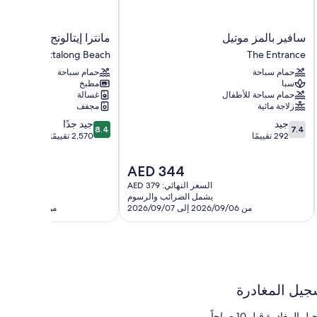
سافير
مانترا
سافير بالمز موتيل
مانترا إيتالونج بيتش
بالمز
إيتالونج
Ettalong Beach
The Entrance
موتيل
بيتش
حمام سباحة
حمام سباحة
Ettalong
The
سبا
مطبخ
Beach
Entrance
حمام سباحة للأطفال
غسالة
زلاجة مائية
مجفف
8.4
7.4
جيد
جيد جدًا
8.4
7.4
من
من
292 تقييمًا
2,570 تقييمًا
Enjoy morning coffee or evening drinks on your private ba
10،
10،
جيد،
جيد
السعر
AED 344
292
جدًا،
الحالي
السعر النهائي: AED 379
السعر الن
Guests also have access to the shared rooftop pool area,
تقييمًا
2,570
هو
يشمل الضرائب والرسوم
يشمل 
تقييمًا
AED
من 2026/09/06 إلى 2026/09/07
من 2026/09/06 إلى 2026/09/07
344
جيل المغادرة
 المغادرة قبل 10 صباحاً