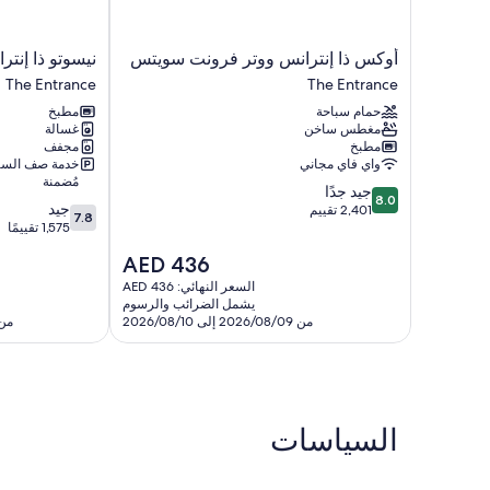
أوكس
نيسوتو
أوكس ذا إنترانس ووتر فرونت سويتس
نيسوتو ذا إنتر
ذا
ذا
The Entrance
The Entrance
إنترانس
إنترانس
حمام سباحة
مطبخ
ووتر
أبارتمنتس
مغطس ساخن
غسالة
فرونت
The
مطبخ
مجفف
سويتس
Entrance
واي فاي مجاني
خدمة صف السي
The
مُضمنة
8.0
جيد جدًا
Entrance
8.0
7.8
جيد
من
2,401 تقييم
7.8
من
1,575 تقييمًا
10،
10،
جيد
السعر
AED 436
جيد،
جدًا،
الحالي
1,575
السعر النهائي: AED 436
2,401
هو
يشمل الضرائب والرسوم
تقييمًا
تقييم
AED
من 2026/08/09 إلى 2026/08/10
من 2026/09/06 إلى 7
436
السياسات