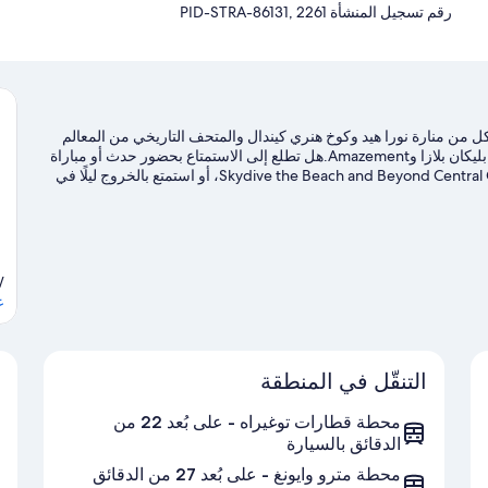
رقم تسجيل المنشأة ⁦PID-STRA-86131, 2261⁩
 كل من منارة نورا هيد وكوخ هنري كيندال والمتحف التاريخي من المعالم
السياحية المحلية، بينما تتضمن أماكن الجذب السياحية بالمنطقة بليكان بلازا وAmazement.هل تطلع إلى الاستمتاع بحضور حدث أو مباراة
في أثناء تواجدك في المدينة؟ احظ بمشاهدة ما يُحدث في Skydive the Beach and Beyond Central Coast، أو استمتع بالخروج ليلًا في
الاستمتاع بخوض تجارب مثيرة في المياه مثل إمكانية السباحة في مكان
W
ع
التنقّل في المنطقة
محطة قطارات توغيراه - على بُعد 22 من
الدقائق بالسيارة
محطة مترو وايونغ - على بُعد 27 من الدقائق