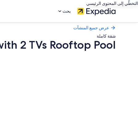
التخطّي إلى المحتوى الرئيسي
بحث
عرض جميع المنشآت
شقة كاملة
with 2 TVs Rooftop Pool
معرض
صور
Family
Friendly
with
2
TVs
Rooftop
Pool