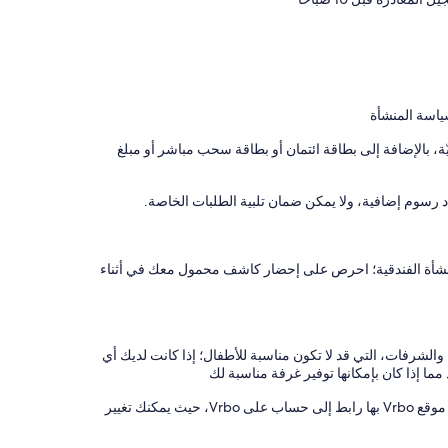
ياسة المنشأة
 بالإضافة إلى بطاقة ائتمان أو بطاقة سحب مباشر أو مبلغ
رسوم إضافية، ولا يمكن ضمان تلبية الطلبات الخاصة.
Relax on your private balcony with sweeping views over t
نشأة الفندقية؛ احرص على إحضار كاشف محمول معك في أثناء
والشرفات، التي قد لا تكون مناسبة للأطفال؛ إذا كانت لديك أي
ما إذا كان بإمكانها توفير غرفة مناسبة لك
يدير هذه المنشأة الفندقية شريكنا، Vrbo. ستتلقى رسالة بريد إلكتروني من موقع Vrbo بها رابط إلى حساب على Vrbo، حيث يمكنك تغيير