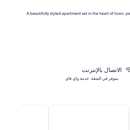
A beautifully styled apartment set in the heart of town, pe
الاتصال بالإنترنت
متوفر في الشقة: خدمة واي فاي
Que
سافير بالمز موتيل
مانترا إيتالونج بيتش