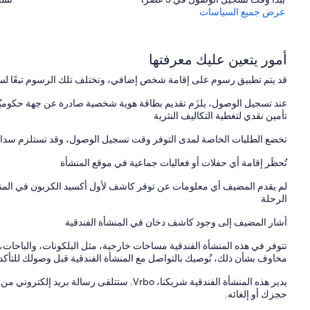
* Elevator access to the second floor
عرض جميع السياسات
* Keyless entry for smooth check-in
Location Highlights
أمور يتعين عليك معرفتها
You’re perfectly positioned to explore the best of The Entrance:
قد يتم تطبيق رسوم على إقامة شخص إضافي، وتختلف تلك الرسوم تبعًا لس
* 1-minute walk to cafés, restaurants & ice-cream shops
* 3-minute walk to the beach & Ocean Baths
عند تسجيل الوصول، يلزَم تقديم بطاقة هوية شخصية صادرة عن جهة حكوميّة،
* 5-minute stroll to Pelican Feeding at Memorial Park
تأمين نقدي لتغطية التكاليف النثرية
* 10-minute drive to Toowoon Bay & Blue Bay
* Boat hire, weekend markets & family fun at your doorstep
تخضع الطلبات الخاصة لمدى التوفر وقت تسجيل الوصول، وقد تستلزم سداد 
he channel and Memorial Park, or enjoy the resort-style rooftop pool
تُحظَر إقامة أي حفلات أو فعاليات جماعية في موقع المنشأة
overlooking the coastline.
لم يقدم المضيف أي معلومات عن توفر كاشف لأول أكسيد الكربون في الم
الرحلة
أشار المضيف إلى وجود كاشف دخان في المنشأة الفندقية
تتوفر في هذه المنشأة الفندقية مساحات خارجية، مثل البلكونات، والباحات، 
مخاوف بشأن ذلك، نُوصيك بالتواصل مع المنشأة الفندقية قبل وصولك للتأكد م
حجزك أو إلغائه.