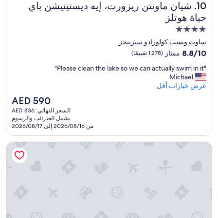
شيان ماونتن ريزورت، إيه ديستينيشن باي حياة هوتلز
10. شيان ماونتن ريزورت، إيه ديستينيشن باي
حياة هوتلز
مكان
إقامة
ساوث ويست كولورادو سبرينجز
مصنف
8.8
8.8/10
ممتاز
(1,278 تقييمًا)
بـ
من
"
"Please clean the lake so we can actually swim in it"
10،
4.0
P
Michael
ممتاز،
نجوم
l
عرض خيارات أقل
(1,278
e
تقييمًا)
السعر
AED 590
a
الحالي
السعر النهائي: AED 836
s
هو
يشمل الضرائب والرسوم
e
AED
من 2026/08/16 إلى 2026/08/17
c
590
l
كويوت ماونتين لودج
e
a
n
t
h
e
l
a
k