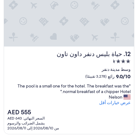
l
i
k
e
t
h
e
p
i
حياة بليس دنفر داون تاون
12. حياة بليس دنفر داون تاون
c
t
مكان
u
إقامة
وسط مدينة دنفر
r
مصنف
9.0
e
9.0/10
رائع
(3,278 تقييمًا)
بـ
من
s
"
"The pool is a small one for the hotel. The breakfast was the
10،
o
3.5
T
normal breakfast of a chipper Hotel."
رائع،
n
نجمة
h
Nelson
(3,278
l
e
عرض خيارات أقل
تقييمًا)
i
p
n
السعر
AED 555
o
e
الحالي
السعر النهائي: AED 643
o
a
هو
يشمل الضرائب والرسوم
l
l
AED
من 2026/08/10 إلى 2026/08/11
i
i
555
s
t