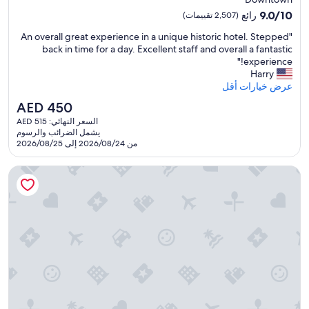
n
مصنف
a
9.0
9.0/10
رائع
(2,507 تقييمات)
بـ
n
من
"
"An overall great experience in a unique historic hotel. Stepped
d
10،
3.5
A
back in time for a day. Excellent staff and overall a fantastic
t
رائع،
نجمة
n
experience!"
h
(2,507
o
Harry
e
تقييمات)
v
عرض خيارات أقل
a
e
i
السعر
AED 450
r
r
الحالي
السعر النهائي: AED 515
a
f
هو
يشمل الضرائب والرسوم
l
r
AED
من 2026/08/24 إلى 2026/08/25
l
e
450
g
s
ذا ستانلي هوتل
r
h
e
e
a
n
t
e
e
r
x
s
p
c
e
e
r
n
i
t
e
a