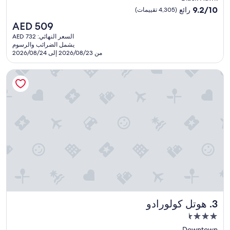
مصنف
9.2
s
9.2/10
رائع
(4,305 تقييمات)
بـ
من
a
السعر
AED 509
10،
n
4.0
الحالي
رائع،
i
السعر النهائي: AED 732
نجوم
هو
يشمل الضرائب والرسوم
(4,305
c
AED
من 2026/08/23 إلى 2026/08/24
تقييمات)
e
509
a
هوتل كولورادو
c
c
o
m
m
o
d
a
t
i
o
n
.
C
هوتل كولورادو
3. هوتل كولورادو
l
e
مكان
a
إقامة
Downtown