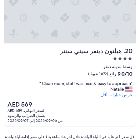
s
i
r
e
n
s
a
l
هيلتون دينفر سيتي سنتر
20. هيلتون دينفر سيتي سنتر
l
n
مكان
i
إقامة
وسط مدينة دنفر
g
مصنف
h
9.0
9.0/10
رائع
(1,672 تقييمًا)
بـ
t
من
"
"Clean room, staff was nice & easy to approach."
,
10،
4.0
C
Natalie
a
رائع،
نجوم
l
عرض خيارات أقل
n
(1,672
e
d
تقييمًا)
السعر
AED 569
a
t
الحالي
السعر النهائي: AED 659
n
h
هو
يشمل الضرائب والرسوم
r
e
AED
من 2026/09/06 إلى 2026/09/07
o
t
569
o
o
m
i
أقل
أقل سعر عُثر عليه في الليلة الواحدة خلال آخر 24 ساعة بناءً على سعر إقامة ليلة واحدة
,