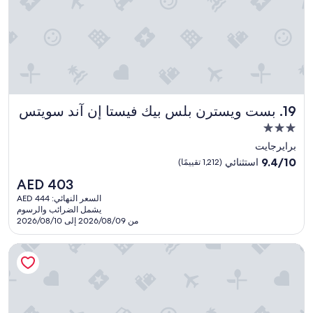
s
w
e
c
o
u
l
d
بست ويسترن بلس بيك فيستا إن آند سويتس
19. بست ويسترن بلس بيك فيستا إن آند سويتس
h
e
مكان
a
إقامة
برايرجايت
r
مصنف
9.4
t
9.4/10
استثنائي
(1,212 تقييمًا)
بـ
من
h
السعر
AED 403
10،
e
3.0
الحالي
استثنائي،
t
السعر النهائي: AED 444
نجوم
هو
يشمل الضرائب والرسوم
(1,212
r
AED
من 2026/08/09 إلى 2026/08/10
تقييمًا)
a
403
f
هيلتون دينفر سيتي سنتر
f
i
c
a
n
d