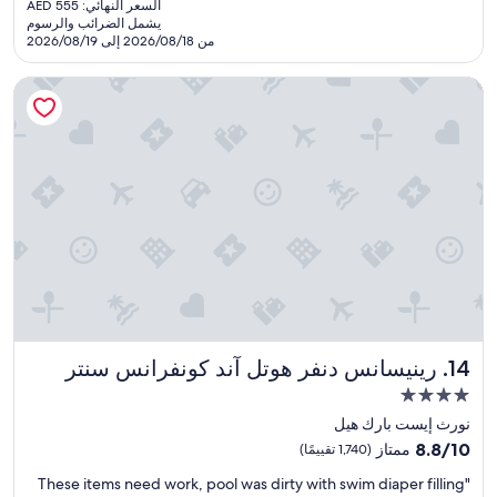
السعر النهائي: AED 555
r
r
هو
يشمل الضرائب والرسوم
e
e
AED
من 2026/08/18 إلى 2026/08/19
a
a
485
k
k
رينيسانس دنفر هوتل آند كونفرانس سنتر
f
f
a
a
s
s
t
t
w
w
a
a
s
s
g
t
o
h
o
e
d
n
,
o
a
r
n
m
رينيسانس دنفر هوتل آند كونفرانس سنتر
14. رينيسانس دنفر هوتل آند كونفرانس سنتر
d
a
s
l
مكان
t
b
إقامة
نورث إيست بارك هيل
a
r
مصنف
8.8
f
8.8/10
ممتاز
(1,740 تقييمًا)
e
بـ
من
f
a
"
"These items need work, pool was dirty with swim diaper filling
10،
v
4.0
k