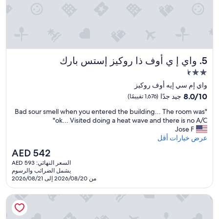
.
s
S
o
t
m
e
e
p
.
p
T
e
h
واي إ ي أوف ذا روكيز إستس بارك
5. واي إ ي أوف ذا روكيز إستس بارك
d
e
b
مكان
s
a
t
إقامة
واي إم سي إيه أوف روكيز
c
a
مصنف
8.0
8.0/10
جيد جدًا
(1,676 تقييمًا)
k
f
بـ
من
i
f
"
"Bad sour smell when you entered the building... The room was
10،
2.5
n
w
B
ok... Visited doing a heat wave and there is no A/C"
جيد
نجمة
t
a
a
Jose F
جدًا،
i
s
d
عرض خيارات أقل
(1,676
m
f
s
تقييمًا)
e
السعر
AED 542
r
o
f
الحالي
i
السعر النهائي: AED 593
u
o
هو
e
يشمل الضرائب والرسوم
r
r
AED
n
من 2026/08/20 إلى 2026/08/21
s
a
542
d
m
d
l
إكسبيديشن لودج إيستس بارك
e
a
y
l
y
a
l