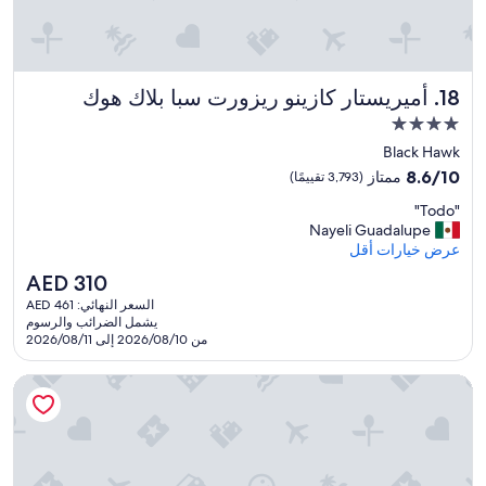
o
o
r
t
o
أميريستار كازينو ريزورت سبا بلاك هوك
18. أميريستار كازينو ريزورت سبا بلاك هوك
s
مكان
m
إقامة
a
Black Hawk
مصنف
l
8.6
8.6/10
ممتاز
(3,793 تقييمًا)
l
بـ
من
b
"
"Todo"
10،
4.0
T
a
Nayeli Guadalupe
ممتاز،
نجوم
o
l
عرض خيارات أقل
(3,793
d
c
تقييمًا)
السعر
AED 310
o
o
الحالي
السعر النهائي: AED 461
n
"
هو
يشمل الضرائب والرسوم
y
AED
من 2026/08/10 إلى 2026/08/11
w
310
a
بست ويسترن بلس بيك فيستا إن آند سويتس
s
t
h
i
n
a