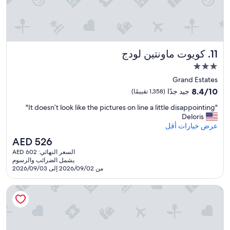
e
s
o
w
e
كويوت ماونتين لودج
11. كويوت ماونتين لودج
c
a
مكان
n
إقامة
Grand Estates
a
مصنف
8.4
c
8.4/10
جيد جدًا
(1,358 تقييمًا)
بـ
من
t
"
"It doesn’t look like the pictures on line a little disappointing"
10،
u
3.0
I
Deloris
جيد
a
نجوم
t
عرض خيارات أقل
جدًا،
l
d
(1,358
l
السعر
AED 526
o
تقييمًا)
y
الحالي
السعر النهائي: AED 602
e
s
هو
يشمل الضرائب والرسوم
s
w
AED
من 2026/09/02 إلى 2026/09/03
n
i
526
’
m
حياة بليس دنفر داون تاون
t
i
l
n
o
i
o
t
k
"