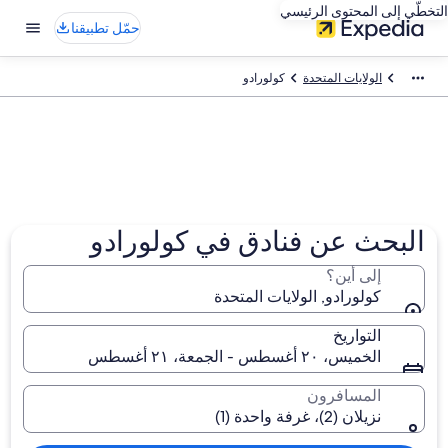
التخطّي إلى المحتوى الرئيسي
حمّل تطبيقنا
الولايات المتحدة
كولورادو
البحث عن فنادق في كولورادو
إلى أين؟
كولورادو, الولايات المتحدة
التواريخ
الخميس، ٢٠ أغسطس - الجمعة، ٢١ أغسطس
المسافرون
نزيلان (2)، غرفة واحدة (1)