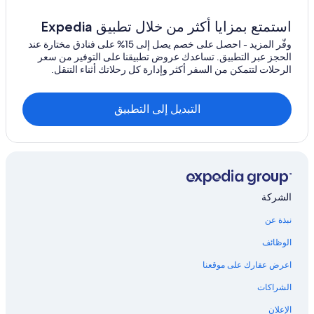
h
Lindner Hotels في دينفر
e
استمتع بمزايا أكثر من خلال تطبيق Expedia
r
فنادق Loews في دينفر
e
وفّر المزيد - احصل على خصم يصل إلى 15% على فنادق مختارة عند
Magnolia Hotels في دينفر
s
الحجز عبر التطبيق. تساعدك عروض تطبيقنا على التوفير من سعر
t
الرحلات لتتمكن من السفر أكثر وإدارة كل رحلاتك أثناء التنقل.
Millennium Hotels في دينفر
a
u
فنادق Motel 6 في دينفر
r
التبديل إلى التطبيق
فنادق Pousadas de Portugal في دينفر
a
n
فنادق Premier Inn في دينفر
t
w
Q - Hotels في دينفر
a
فنادق Red Lion في دينفر
s
a
الشركة
Sonesta Hotel في دينفر
b
o
نبذة عن
فنادق St Giles في دينفر
u
فنادق Travelodge UK في دينفر
الوظائف
t
t
فنادق دينفر
اعرض عقارك على موقعنا
o
c
فنادق Hyattvacations Supechain في سوبيريور
الشراكات
l
o
الإعلان