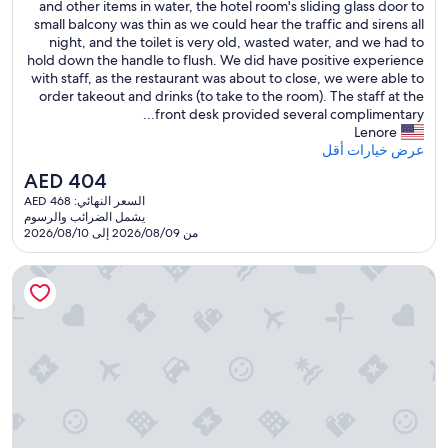
T
and other items in water, the hotel room's sliding glass door to
ممتاز،
e
نجوم
f
h
small balcony was thin as we could hear the traffic and sirens all
(1,740
r
a
e
night, and the toilet is very old, wasted water, and we had to
تقييمًا)
y
s
s
hold down the handle to flush. We did have positive experience
n
t
e
with staff, as the restaurant was about to close, we were able to
i
o
i
order takeout and drinks (to take to the room). The staff at the
c
f
t
front desk provided several complimentary...
e
a
e
Lenore
"
c
m
عرض خيارات أقل
h
s
i
السعر
AED 404
n
p
الحالي
السعر النهائي: AED 468
e
p
هو
يشمل الضرائب والرسوم
e
e
AED
من 2026/08/09 إلى 2026/08/10
d
r
404
w
H
جريت ولف لودج كولورادو سبرينجز
o
o
r
t
k
e
,
l
p
.
o
"
o
l
w
a