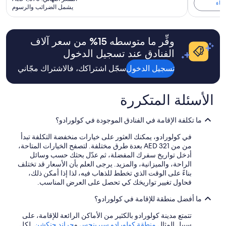
547،
a
ضاء
شروط
هو
هو
يشمل الضرائب والرسوم
النهائي:
c
اطلع
n
إضافية.
AED
AED
AED
h
على
d
467
584،
1,070
.
المزيد
w
اطلع
"
من
e
وفِّر ما متوسطه ⁦15⁩% من سعر آلاف
على
المعلومات
h
الفنادق عند تسجيل الدخول
المزيد
عن
a
من
السعر
d
تسجيل الدخول
سجّل اشتراكك، فالاشتراك مجّاني
المعلومات
المعتاد.
t
عن
o
السعر
h
الأسئلة المتكررة
المعتاد.
o
l
d
ما تكلفة الإقامة في الفنادق الموجودة في كولورادو؟
d
في كولورادو، يمكنك العثور على خيارات منخفضة التكلفة تبدأ
o
من من AED 321 بعدة طرق مختلفة. لتصفح الخيارات المتاحة،
w
أدخل تواريخ سفرك المفضلة، ثم عدّل بحثك حسب وسائل
n
الراحة، والميزانية، والمزيد. يرجى العلم بأن الأسعار قد تختلف
t
بناءً على الوقت الذي تخطط للذهاب فيه، لذا إذا أمكن ذلك،
h
فحاول تغيير تواريخك كي تحصل على العرض المناسب.
e
h
ما أفضل منطقة للإقامة في كولورادو؟
a
n
تتمتع مدينة كولورادو بالكثير من الأماكن الرائعة للإقامة، على
d
سبيل المثال
منطقة كولورادو سبرينجس
و
جراند جنكشن
. لكلٍ