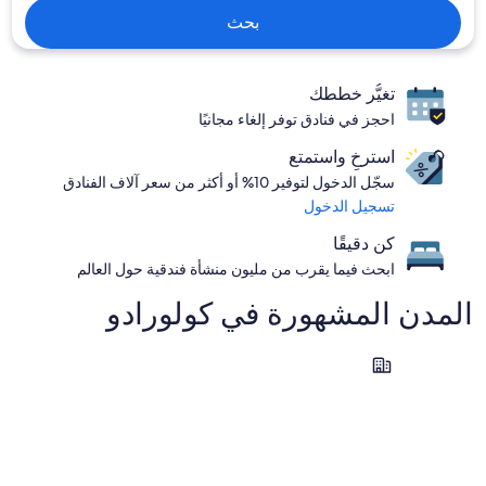
بحث
تغيُّر خططك
احجز في فنادق توفر إلغاء مجانيًا
استرخِ واستمتع
سجّل الدخول لتوفير 10% أو أكثر من سعر آلاف الفنادق
تسجيل الدخول
كن دقيقًا
ابحث فيما يقرب من مليون منشأة فندقية حول العالم
المدن المشهورة في ⁦كولورادو⁩
منطقة كولورادو سبرينجس