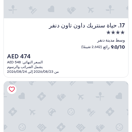
e
h
o
t
حياة سنتريك داون تاون دنفر
e
17. حياة سنتريك داون تاون دنفر
l
مكان
r
إقامة
وسط مدينة دنفر
o
مصنف
o
9.0
9.0/10
رائع
(2,642 تقييمًا)
m
بـ
من
السعر
AED 474
'
10،
4.0
الحالي
s
رائع،
السعر النهائي: AED 548
نجوم
هو
s
يشمل الضرائب والرسوم
(2,642
AED
من 2026/08/23 إلى 2026/08/24
l
تقييمًا)
474
i
d
أميريستار كازينو ريزورت سبا بلاك هوك
i
n
g
g
l
a
s
s
d