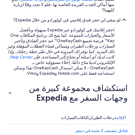
l
منها أماكن الجذب الفريدة الخاصة بها، فلمَ لا تحدد وقتًا لزيارة
e
كليهما؟
t
o
لمَ ينبغي لي حجز فندق إقامتي في كولورادو من خلال Expedia؟
f
l
احجز إقامتك في كولورادو عبر Expedia بسهولة وبأفضل
u
الأسعار والخيارات المتنوعة. كما يتيح لك برنامج المكافآت One
s
Key™ فرصة تجميع OneKeyCash™
عند حجز الفنادق وتأجير
h
السيارات ورحلات الطيران ومساكن قضاء العطلات المؤهلة وغير
.
ذلك المزيد. كما نوفر لك المرونة في حال تغيّر خطة رحلتك، وإذا
W
كانت لديك أي أسئلة أو تحتاج إلى المساعدة، فإن
Help Center
e
الإلكتروني لدينا متاح دائمًا.
إخلاء مسؤولية خاص بـ
d
OneKeyCash - لا يمكن استبدال OneKeyCash نقدًا ويمكن
i
استخدامه فقط على Hotels.com وExpedia وVrbo.
d
h
استكشاف مجموعة كبيرة من
a
v
وجهات السفر مع Expedia
e
p
o
s
الإقامة
رحلات الطيران
الباقات
السيارات
i
t
فنادق بتصنيف 2 نجمة في دينفر
i