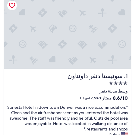
سونيستا دنفر داونتاون
1. سونيستا دنفر داونتاون
مكان
إقامة
وسط مدينة دنفر
مصنف
8.6
8.6/10
ممتاز
(2,687 تقييمًا)
بـ
من
"
"Sonesta Hotel in downtown Denver was a nice accommodation.
10،
4.0
S
Clean and the air freshener scent as you entered the hotel was
ممتاز،
نجوم
o
awesome. The staff was friendly and helpful. Outside pool area
(2,687
n
was enjoyable. Hotel was located in walking distance of
تقييمًا)
e
restaurants and shops."
s
Delisa