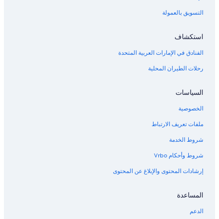
s
التسويق بالعمولة
e
,
w
استكشاف
e
w
الفنادق في الإمارات العربية المتحدة
e
r
رحلات الطيران المحلية
e
a
السياسات
b
l
الخصوصية
e
t
ملفات تعريف الارتباط
o
o
شروط الخدمة
r
d
شروط وأحكام Vrbo
e
إرشادات المحتوى والإبلاغ عن المحتوى
r
t
a
المساعدة
k
e
الدعم
o