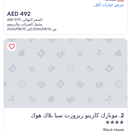
t
عرض خيارات أقل
a
السعر
AED 492
H
الحالي
السعر النهائي: AED 570
o
هو
يشمل الضرائب والرسوم
t
AED
من 2026/08/12 إلى 2026/08/13
e
492
l
مونارك كازينو ريزورت سبا بلاك هوك
i
n
d
o
w
n
t
o
w
n
D
e
n
v
مونارك كازينو ريزورت سبا بلاك هوك
2. مونارك كازينو ريزورت سبا بلاك هوك
e
r
مكان
w
إقامة
Black Hawk
a