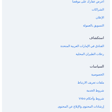
g
اعرض عقارك على موقعنا
e
t
الشراكات
t
الإعلان
a
x
التسويق بالعمولة
i
s
s
استكشاف
o
h
الفنادق في الإمارات العربية المتحدة
a
d
رحلات الطيران المحلية
t
o
السياسات
p
a
الخصوصية
y
d
ملفات تعريف الارتباط
r
i
شروط الخدمة
v
شروط وأحكام Vrbo
e
r
إرشادات المحتوى والإبلاغ عن المحتوى
3