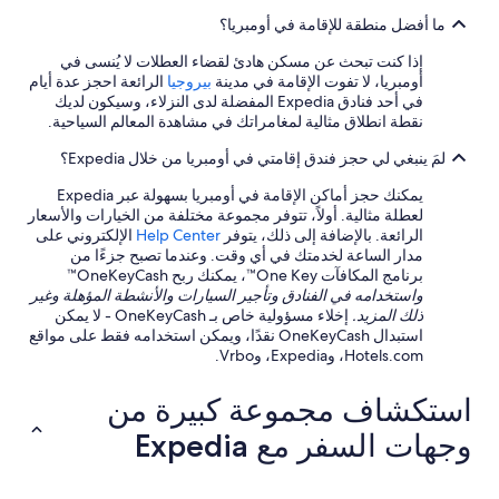
t
ما أفضل منطقة للإقامة في أومبريا؟
h
c
إذا كنت تبحث عن مسكن هادئ لقضاء العطلات لا يُنسى في
o
أومبريا، لا تفوت الإقامة في مدينة
بيروجيا
الرائعة احجز عدة أيام
n
في أحد فنادق Expedia المفضلة لدى النزلاء، وسيكون لديك
c
نقطة انطلاق مثالية لمغامراتك في مشاهدة المعالم السياحية.
i
e
لمَ ينبغي لي حجز فندق إقامتي في أومبريا من خلال Expedia؟
r
g
يمكنك حجز أماكن الإقامة في أومبريا بسهولة عبر Expedia
e
لعطلة مثالية. أولاً، تتوفر مجموعة مختلفة من الخيارات والأسعار
i
الرائعة. بالإضافة إلى ذلك، يتوفر
Help Center
الإلكتروني على
n
مدار الساعة لخدمتك في أي وقت. وعندما تصبح جزءًا من
f
برنامج المكافآت One Key™، يمكنك ربح OneKeyCash™
o
واستخدامه في الفنادق وتأجير السيارات والأنشطة المؤهلة وغير
(
ذلك المزيد.
إخلاء مسؤولية خاص بـ OneKeyCash - لا يمكن
A
استبدال OneKeyCash نقدًا، ويمكن استخدامه فقط على مواقع
m
Hotels.com، وExpedia، وVrbo.
e
r
استكشاف مجموعة كبيرة من
i
c
وجهات السفر مع Expedia
a
n
o