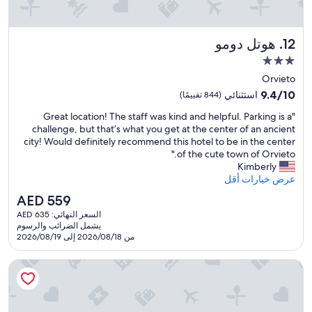
u
s
n
t
e
a
r
هوتل دومو
12. هوتل دومو
f
r
f
مكان
o
a
إقامة
Orvieto
y
n
مصنف
a
9.4
d
9.4/10
استثنائي
(844 تقييمًا)
l
بـ
من
r
"
"Great location! The staff was kind and helpful. Parking is a
,
10،
e
3.0
G
challenge, but that’s what you get at the center of an ancient
n
استثنائي،
c
نجوم
r
city! Would definitely recommend this hotel to be in the center
o
(844
e
e
of the cute town of Orvieto."
u
تقييمًا)
p
a
Kimberly
s
t
t
a
عرض خيارات أقل
i
l
v
o
السعر
AED 559
o
o
n
الحالي
السعر النهائي: AED 635
c
n
s
هو
يشمل الضرائب والرسوم
a
s
t
AED
من 2026/08/18 إلى 2026/08/19
t
t
a
559
i
o
f
نون أسيسي ريليه سبا ميوزيوم
o
u
f
n
t
.
!
a
H
T
d
o