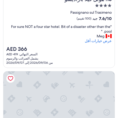
o
f
مكان
f
a
إقامة
Passignano sul Trasimeno
a
r
مصنف
n
7.6
m
7.6/10
جيد
(100 تقييم)
بـ
a
من
h
"
"For sure NOT a four star hotel. Bit of a disaster other than the
n
10،
o
4.0
F
pool. "
c
جيد،
u
نجوم
o
Meg
i
(100
s
r
عرض خيارات أقل
e
تقييم)
e
s
n
o
السعر
AED 366
u
t
p
الحالي
السعر النهائي: AED 419
r
c
p
هو
يشمل الضرائب والرسوم
e
i
o
AED
من 2026/09/06 إلى 2026/09/07
N
t
s
366
O
y
i
اي ث ٔسيسي - هوتل سيناكولو
T
!
t
a
W
e
f
o
O
o
u
r
u
l
v
r
d
i
s
d
e
t
e
t
a
f
o
r
i
.