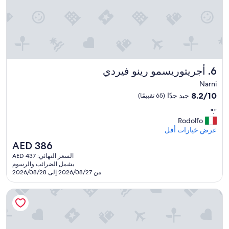
"
أجريتوريسمو رينو فيردي
6. أجريتوريسمو رينو فيردي
Narni
8.2
8.2/10
جيد جدًا
(65 تقييمًا)
من
"
"."
10،
.
Rodolfo
جيد
"
عرض خيارات أقل
جدًا،
(65
السعر
AED 386
تقييمًا)
الحالي
السعر النهائي: AED 437
هو
يشمل الضرائب والرسوم
AED
من 2026/08/27 إلى 2026/08/28
386
روزيتا هوتل بيروجيا، تابيستري كوليكشن باي هيلتون