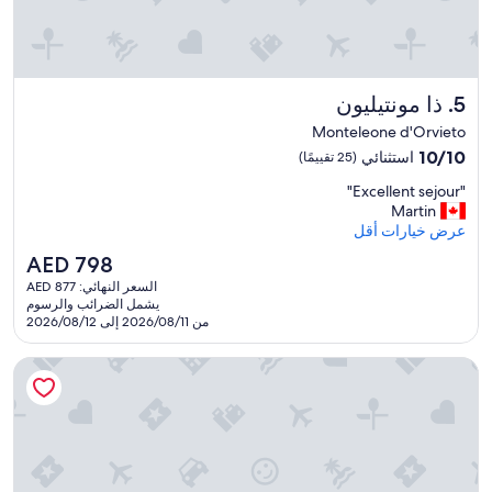
ذا مونتيليون
5. ذا مونتيليون
Monteleone d'Orvieto
10.0
10/10
استثنائي
(25 تقييمًا)
من
"
"Excellent sejour"
10،
E
Martin
استثنائي،
x
عرض خيارات أقل
(25
c
تقييمًا)
السعر
AED 798
e
الحالي
السعر النهائي: AED 877
l
هو
يشمل الضرائب والرسوم
l
AED
من 2026/08/11 إلى 2026/08/12
e
798
n
أجريتوريسمو رينو فيردي
t
s
e
j
o
u
r