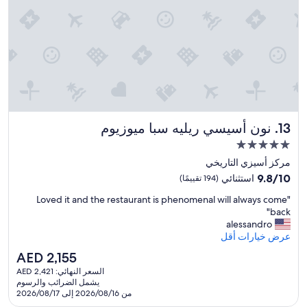
h
o
w
e
r
e
s
é
v
t
!
e
a
"
r
f
t
f
h
w
e
a
r
s
o
نون أسيسي ريليه سبا ميوزيوم
13. نون أسيسي ريليه سبا ميوزيوم
k
o
i
m
مكان
n
A
إقامة
مركز أسيزي التاريخي
d
C
مصنف
9.8
a
9.8/10
استثنائي
(194 تقييمًا)
w
بـ
من
n
a
"
"Loved it and the restaurant is phenomenal will always come
10،
d
5.0
s
L
back"
استثنائي،
h
نجوم
s
o
alessandro
(194
e
t
v
عرض خيارات أقل
تقييمًا)
l
o
e
p
p
السعر
AED 2,155
d
f
p
الحالي
السعر النهائي: AED 2,421
i
u
e
هو
يشمل الضرائب والرسوم
t
l
d
AED
من 2026/08/16 إلى 2026/08/17
a
.
d
2,155