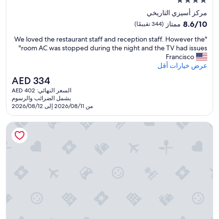
مكان
e
إقامة
s
مركز أسيزي التاريخي
e
مصنف
8.6
8.6/10
ممتاز
(344 تقييمًا)
t
بـ
من
c
"
"We loved the restaurant staff and reception staff. However the
10،
4.0
l
W
room AC was stopped during the night and the TV had issues"
ممتاز،
نجوم
i
e
Francisco
(344
m
l
عرض خيارات أقل
تقييمًا)
a
o
السعر
AED 334
t
v
الحالي
i
السعر النهائي: AED 402
e
هو
s
يشمل الضرائب والرسوم
d
AED
من 2026/08/11 إلى 2026/08/12
é
t
334
e
h
s
هوتل دومو
e
,
r
p
e
e
s
t
t
i
a
t
u
d
r
é
a
j
n
e
t