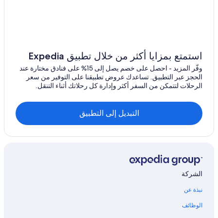
o
i
s
y
e
a
استمتع بمزايا أكثر من خلال تطبيق Expedia
r
وفّر المزيد - احصل على خصم يصل إلى 15% على فنادق مختارة عند
l
الحجز عبر التطبيق. تساعدك عروض تطبيقنا على التوفير من سعر
y
الرحلات لتتمكن من السفر أكثر وإدارة كل رحلاتك أثناء التنقل.
i
n
m
التبديل إلى التطبيق
o
r
n
i
n
g
.
الشركة
C
a
نبذة عن
n
’
الوظائف
t