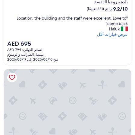
إقامة
بلدة بيروجيا القديمة
مصنف
9.2
9.2/10
رائع
(661 تقييمًا)
بـ
من
"
"Location, the building and the staff were excellent. Love to
10،
5.0
L
come back"
رائع،
نجوم
o
Haluk
(661
c
عرض خيارات أقل
تقييمًا)
a
السعر
AED 695
t
الحالي
السعر النهائي: AED 794
i
هو
يشمل الضرائب والرسوم
o
AED
من 2026/08/16 إلى 2026/08/17
n
695
,
ألتاروكا واين ريزورت، للبالغين فقط
t
h
e
b
u
i
l
d
i
n
g
a