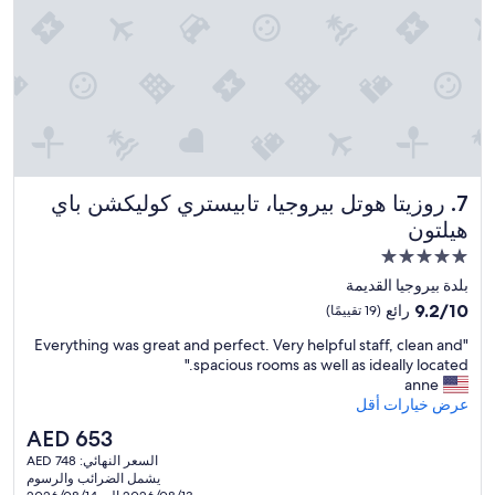
روزيتا هوتل بيروجيا، تابيستري كوليكشن باي هيلتون
7. روزيتا هوتل بيروجيا، تابيستري كوليكشن باي
هيلتون
مكان
إقامة
بلدة بيروجيا القديمة
مصنف
9.2
9.2/10
رائع
(19 تقييمًا)
بـ
من
"
"Everything was great and perfect. Very helpful staff, clean and
10،
5.0
E
spacious rooms as well as ideally located."
رائع،
نجوم
v
anne
(19
e
عرض خيارات أقل
تقييمًا)
r
السعر
AED 653
y
الحالي
السعر النهائي: AED 748
t
هو
يشمل الضرائب والرسوم
h
AED