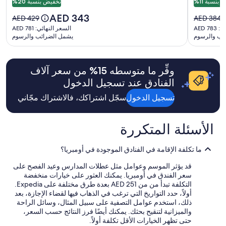
بنسبة 11%
تخفيض بنسبة 20%
z
E
عرضة
i
n
السعر
AED 343
للتغيير.
السعر
السعر
AED 429
AED 384
n
g
الحالي
قد
القديم
القديم
السعر
AED 7
السعر النهائي: AED 781
g
l
هو
تسري
هو
هو
ئب والرسوم
يشمل الضرائب والرسوم
النهائي:
!
i
AED
شروط
AED
AED
AED
"
s
343
إضافية.
429،
384،
781
h
اطلع
اطلع
s
وفِّر ما متوسطه ⁦15⁩% من سعر آلاف
على
على
o
المزيد
الفنادق عند تسجيل الدخول
المزيد
d
من
من
i
تسجيل الدخول
سجّل اشتراكك، فالاشتراك مجّاني
المعلومات
المعلومات
d
عن
عن
n
السعر
السعر
’
الأسئلة المتكررة
المعتاد.
المعتاد.
t
h
ما تكلفة الإقامة في الفنادق الموجودة في أومبريا؟
e
l
قد يؤثر الموسم وعوامل مثل عطلات المدارس وعيد الفصح على
p
سعر الفندق في أومبريا. يمكنك العثور على خيارات منخفضة
m
التكلفة تبدأ من من AED 251 بعدة طرق مختلفة على Expedia.
u
أولاً، حدد التواريخ التي ترغب في الذهاب فيها لقضاء الإجازة، بعد
c
ذلك، استخدم عوامل التصفية على سبيل المثال، وسائل الراحة
h
والميزانية لتنقيح بحثك. يمكنك أيضًا فرز النتائج حسب السعر،
w
حتى تظهر الخيارات الأقل تكلفة أولاً.
i