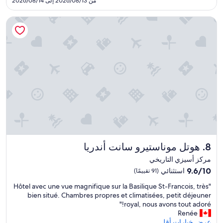
من 2026/08/13 إلى 2026/08/14
i
653
n
هوتل موناستيرو سانت أندريا
g
w
a
s
g
r
e
a
t
a
n
d
p
e
هوتل موناستيرو سانت أندريا
8. هوتل موناستيرو سانت أندريا
r
f
مركز أسيزي التاريخي
e
9.6
9.6/10
استثنائي
(91 تقييمًا)
c
من
t
"
"Hôtel avec une vue magnifique sur la Basilique St-Francois, très
10،
.
H
bien situé. Chambres propres et climatisées, petit déjeuner
استثنائي،
V
ô
royal, nous avons tout adoré!"
(91
e
t
Renée
تقييمًا)
r
e
عرض خيارات أقل