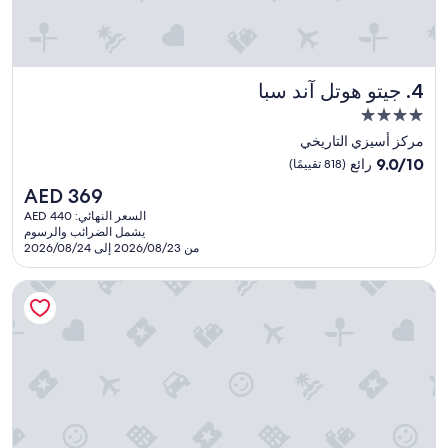
d
b
e
i
n
جيتو هوتل آند سبا
4. جيتو هوتل آند سبا
g
h
مكان
e
إقامة
مركز أسيزي التاريخي
r
مصنف
9.0
e
9.0/10
رائع
(818 تقييمًا)
بـ
من
n
السعر
AED 369
10،
o
4.0
الحالي
رائع،
n
السعر النهائي: AED 440
نجوم
هو
يشمل الضرائب والرسوم
(818
e
AED
من 2026/08/23 إلى 2026/08/24
تقييمًا)
e
369
d
ذا مونتيليون
t
o
l
e
a
v
e
!
"