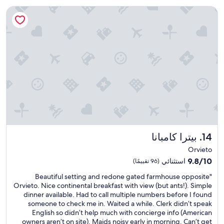
n
P
u
بيترا كامبانا
d
a
r
t
r
i
h
k
n
e
i
g
r
n
t
e
g
h
s
i
e
t
s
n
a
a
i
u
c
g
r
h
h
a
a
t
n
l
a
t
l
n
بيترا كامبانا
14. بيترا كامبانا
i
e
d
s
n
Orvieto
t
p
g
h
9.8
9.8/10
استثنائي
(96 تقييمًا)
h
e
e
من
e
,
"
"Beautiful setting and redone gated farmhouse opposite
T
10،
n
b
B
Orvieto. Nice continental breakfast with view (but ants!). Simple
V
استثنائي،
o
u
e
dinner available. Had to call multiple numbers before I found
h
(96
m
t
a
someone to check me in. Waited a while. Clerk didn’t speak
a
تقييمًا)
e
t
u
English so didn’t help much with concierge info (American
d
n
h
t
owners aren’t on site). Maids noisy early in morning. Can’t get
i