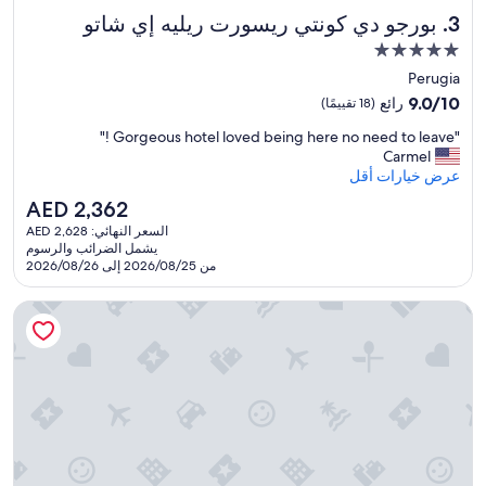
o
بورجو دي كونتي ريسورت ريليه إي شاتو
3. بورجو دي كونتي ريسورت ريليه إي شاتو
v
e
مكان
t
إقامة
Perugia
o
مصنف
9.0
9.0/10
رائع
(18 تقييمًا)
c
بـ
من
o
"
"Gorgeous hotel loved being here no need to leave !"
10،
5.0
m
G
Carmel
رائع،
نجوم
e
o
عرض خيارات أقل
(18
b
r
تقييمًا)
a
السعر
AED 2,362
g
c
الحالي
السعر النهائي: AED 2,628
e
k
هو
يشمل الضرائب والرسوم
o
AED
"
من 2026/08/25 إلى 2026/08/26
u
2,362
s
جيتو هوتل آند سبا
h
o
t
e
l
l
o
v
e