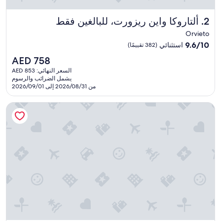
n
d
ألتاروكا واين ريزورت، للبالغين فقط
2. ألتاروكا واين ريزورت، للبالغين فقط
t
h
Orvieto
e
9.6
9.6/10
استثنائي
(382 تقييمًا)
s
من
t
السعر
AED 758
10،
a
الحالي
استثنائي،
السعر النهائي: AED 853
f
هو
يشمل الضرائب والرسوم
(382
f
AED
من 2026/08/31 إلى 2026/09/01
تقييمًا)
w
758
e
بورجو دي كونتي ريسورت ريليه إي شاتو
r
e
e
x
c
e
l
l
e
n
t
.
L