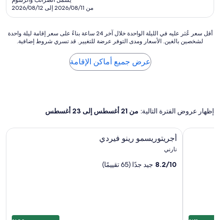
يشمل الضرائب والرسوم
1
e
AED
c
من 2026/08/11 إلى 2026/08/12
6
d
801
k
t
a
!
h
w
أقل
أقل سعر عُثر عليه في الليلة الواحدة خلال آخر 24 ساعة بناءً على سعر إقامة ليلة واحدة
"
c
h
لشخصين بالغين. الأسعار ومدى التوفر عرضة للتغيير. قد تسري شروط إضافية.
سعر
e
i
عُثر
n
l
عليه
عرض جميع أماكن الإقامة
t
e
في
u
.
الليلة
r
C
الواحدة
y
l
خلال
p
e
آخر
a
r
إظهار عروض الفترة التالية:
من 21 أغسطس إلى 23 أغسطس
24
l
k
ساعة
a
d
بناءً
معرض
أجريتوريسمو رينو فيردي
c
i
أجريتوريسمو رينو فيردي
على
الصور
e
d
سعر
نارني
!
n
لـ
إقامة
I
’
8.2/10
جيد جدًا (65 تقييمًا)
أجريتوريسمو
ليلة
t
t
واحدة
رينو
'
s
لشخصين
s
فيردي
p
بالغين.
a
e
الأسعار
m
a
ومدى
a
k
التوفر