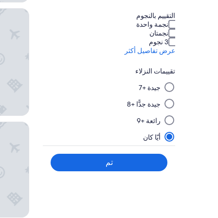
هوتل نيكو
التقييم بالنجوم
نجمة واحدة
نجمتان
3 نجوم
عرض تفاصيل أكثر
تقييمات النزلاء
سيؤدي
جيدة +7
تحديد
عامل
جيدة جدًّا +8
تصفية
رائعة +9
من
هيلتون سا
هذه
أيّا كان
المجموعة
ثم
تم
تطبيقه
إلى
تحديث
النتائج
في
صفحة