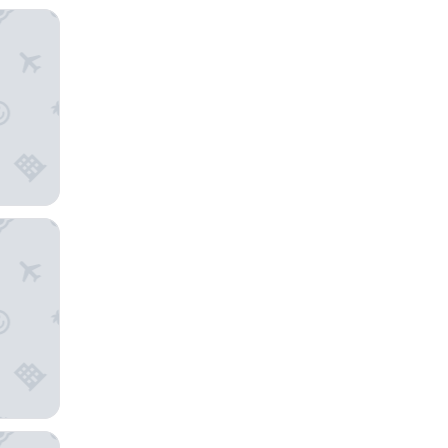
سان فرانس
سيتيزين ا
جيه دبليو