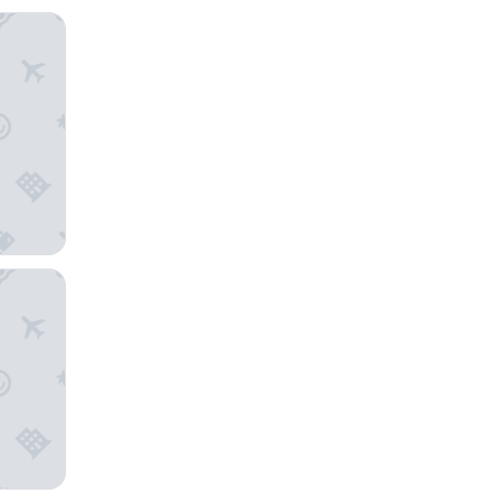
جديدة
تشانسيلور
ذا ماركر 