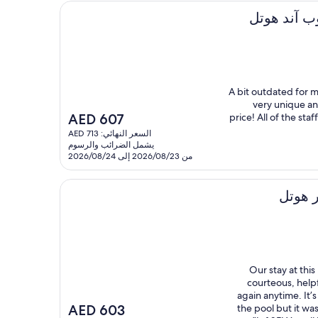
ل
"A bit outdated for m
very unique and
السعر
AED 607
price! All of the sta
الحالي
السعر النهائي: AED 713
هو
يشمل الضرائب والرسوم
AED
من 2026/08/23 إلى 2026/08/24
607
"Our stay at thi
courteous, help
again anytime. It’s
السعر
AED 603
the pool but it wa