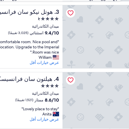
 سان فرانسيسكو
هوتل نيكو سان فرانسيسكو
3. هوتل نيكو سان فرانسيسكو
مكان
إقامة
ميدان الكاتدرائية
مصنف
9.4
9.4/10
استثنائي
(3,025 تقييمًا)
بـ
من
"
comfortable room. Nice pool and
10،
4.5
N
t location. Upgrade to the Imperial
استثنائي،
نجمة
i
Room was nice."
(3,025
c
William
تقييمًا)
e
عرض خيارات أقل
l
y
ن فرانسيسكو يونيون سكوير
d
هيلتون سان فرانسيسكو يونيون 
4. هيلتون سان فرانسيسكو يونيون سكوير
e
مكان
c
إقامة
o
ميدان الكاتدرائية
مصنف
r
8.6
8.6/10
ممتاز
(1,521 تقييمًا)
a
بـ
من
"
"Lovely place to stay"
t
10،
4.0
L
Anita
e
ممتاز،
نجوم
o
d
عرض خيارات أقل
(1,521
v
-
تقييمًا)