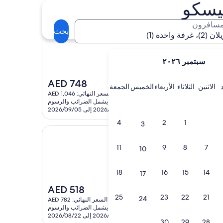
يسكو
مسافرون
بحث
رانسيسكو أون يونيون سكوير
(2)، غرفة واحدة (1)
سبتمبر ٢٠٢٦
السعر
AED 748
الأحد
الاثنين
الثلاثاء
الأربعاء
الخميس
الجمعة
الاثنين
الثلاثاء
الأربعاء
الخميس
الجمعة
الحالي
السعر النهائي: AED 1,046
هو
يشمل الضرائب والرسوم
AED
من 2026/09/04 إلى 2026/09/05
748
4
2
1
3
11
9
8
7
10
18
16
15
14
17
السعر
AED 518
الحالي
25
23
22
21
24
السعر النهائي: AED 782
هو
يشمل الضرائب والرسوم
AED
من 2026/08/21 إلى 2026/08/22
30
29
28