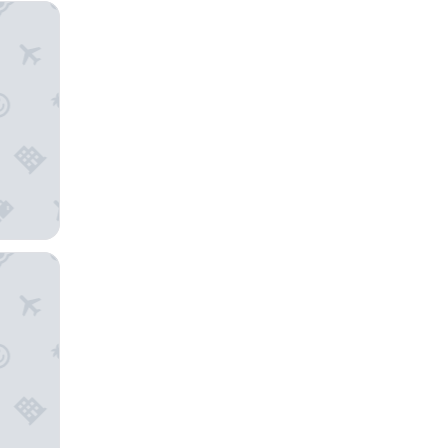
مارينيس م
هاندلري ي