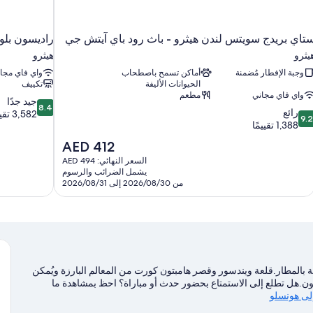
تاي بريدج سويتس لندن هيثرو - باث رود باي آيتش جي
راديسون بلو 
يثرو
هيثرو
وجبة الإفطار مُضمنة
أماكن تسمح باصطحاب
واي فاي مجا
الحيوانات الأليفة
تكييف
واي فاي مجاني
مطعم
8.4
جيد جدًا
8.4
9.
رائع
من
3,582 تقييمًا
9.2
ن
1,388 تقييمًا
10،
10،
جيد
السعر
AED 412
ائع،
جدًا،
الحالي
السعر النهائي: AED 494
1,38
3,582
هو
يشمل الضرائب والرسوم
قييمًا
تقييمًا
AED
من 2026/08/30 إلى 2026/08/31
412
ت تيرمينال 2 3 في حي هيثرو متصلة بالمطار.قلعة ويندسور وقصر هامبتون كورت من المعالم البارزة ويُمكن
ون.هل تطلع إلى الاستمتاع بحضور حدث أو مباراة؟ احظ بمشاهدة ما
إلى هونسلو