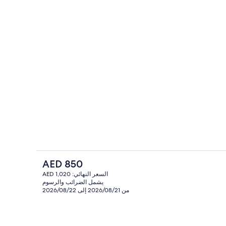
داخل
المنشأة من الخارج
السعر
AED 850
الحالي
السعر النهائي: AED 1,020
هو
يشمل الضرائب والرسوم
عازلة للصوت وواي فاي مجانًا وملاءات أسرّة
فطور أوروبي يوميًا مقابل رسوم
AED
من 2026/08/21 إلى 2026/08/22
850