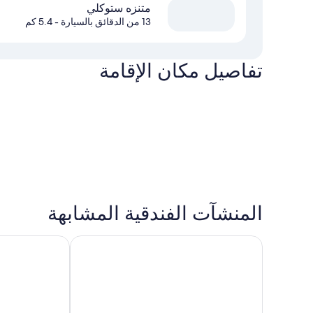
متنزه ستوكلي
13 من الدقائق بالسيارة
- 5.4 كم
تفاصيل مكان الإقامة
المنشآت الفندقية المشابهة
هيلتون جاردن إن لندن هيثرو تيرمينال 2 آند 3
ليوناردو لندن هي