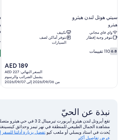
سيتي هوتل لندن هيثرو
س
هيثرو
ه
واي فاي مجاني
تكييف
تتوفر وجبة إفطار
تتوفر أماكن لصف
السيارات
2
6.8
110 تقييمات
6.8
من
م
10،
السعر
AED 189
110
ر
الحالي
السعر النهائي: AED 227
تقييمات
8
هو
يشمل الضرائب والرسوم
ت
AED
من 2026/09/06 إلى 2026/09/07
189
نبذة عن الحيّ
تقع أيروتل لندن هيثرو أيربور
مشاهدة الجمال الطبيعي للمنطقة في نهر تيمز وحدائق كينسينغت
يُحدث في استاد ويمبلي أو ملعب كيو.
تفضل بزيارة أدلتنا للسفر 
عرض تفاصيل أكثر