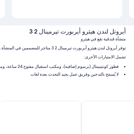
أيروتل لندن هيثرو أيربورت تيرمينال 2 3
منشأة فندقية تقع في هيثرو
توفر أيروتل لندن هيثرو أيربورت تيرمينال 2 3 متاجر للمصممين في المنشأة وغير ذلك الكثير.يُمكن للنزلاء الاتصال بواي فاي مجاني داخل الغرفة.
تشمل الامتيازات الأخرى:
فطور كونتينينتال (برسوم إضافية)، ومكتب استقبال مفتوح 24 ساعة، ومصعد
لا يُسمَح بالتدخين وفريق عمل يجيد التحدث بعدة لغات
تُشير تقييمات النزلاء إلى وجود نظرة إيجابية لكل من طاقم العمل المُسا
سمات الغرفة
توفر جميع الغرف الـ 82 وسائل راحة مثل قائمة الوسائد وتكييف
ثرو إيربورت
هيلتون جاردن إن لندن مطار هيثرو
عازلة للصوت. يُعطي النزلاء صورة إيجابية فيما يتعلق بكل من نظافة غرف الن
تشمل وسائل الراحة الأخرى:
تجهيزات دش، ومستلزمات مجانية للعناية الشخصية، ومجففات شعر