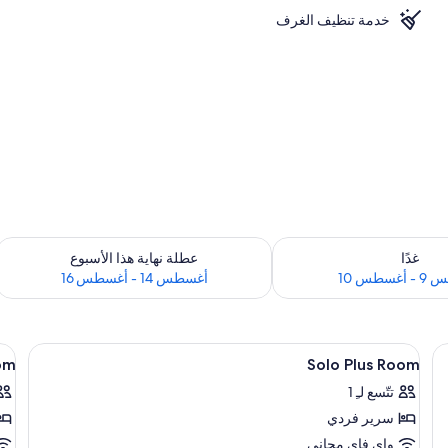
خدمة تنظيف الغرف
 لغد للفترة أغسطس 9 - أغسطس 10
تحقق من مدى التوفر لعطلة نهاية هذا الأسبوع للفت
غدًا
عطلة نهاية هذا الأسبوع
سطس 10
أغسطس 14 - أغسطس 16
استعراض
اي مجانًا وملاءات أسرّة
اس
تجهيزات دش، مستلزمات مجانية للعناية ا
2
om
Solo Plus Room
جميع
جم
تتّسع لـِ 1
صور
صو
سرير فردي
ly
Solo
om
Plus
واي فاي مجاني