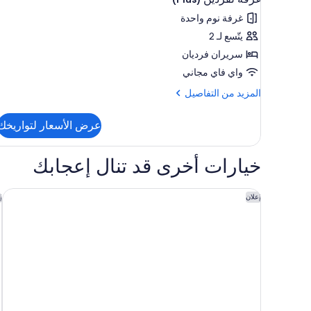
جميع
Plus)
غرفة نوم واحدة
صور
يتّسع لـ 2
غرفة
لفردين
سريران فرديان
(Plus)
واي فاي مجاني
المزيد
المزيد من التفاصيل
من
التفاصيل
عرض الأسعار لتواريخك
عن
غرفة
لفردين
خيارات أخرى قد تنال إعجابك
(Plus)
سيتي هوتل لندن هيثرو
س
إعلان
إ