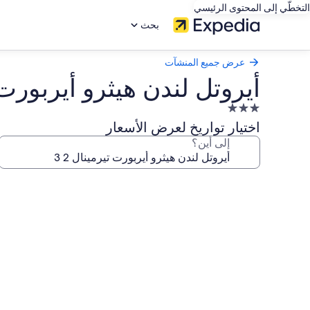
التخطّي إلى المحتوى الرئيسي
بحث
عرض جميع المنشآت
أيروتل لندن هيثرو أيربورت تي
منشأة
فندقية
اختيار تواريخ لعرض الأسعار
مصنفة
إلى أين؟
بـ
3.0
معرض
نجوم
صور
أيروتل
لندن
هيثرو
أيربورت
تيرمينال