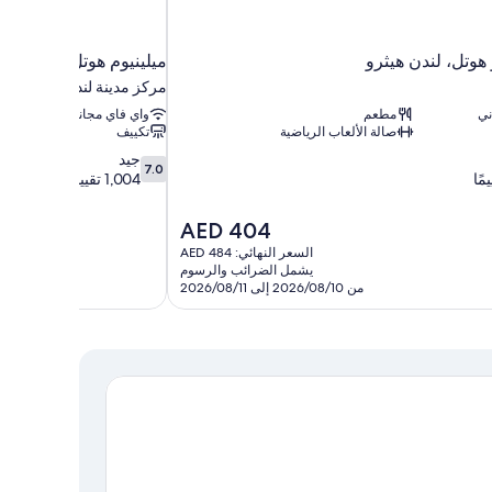
هوتل، لندن هيثرو
ميلينيوم هوتل لندن نايت
مركز مدينة لندن
ني
مطعم
واي فاي مجاني
صالة الألعاب الرياضية
تكييف
7.0
جيد
7.0
من
1,004 تقييمات
10،
جيد،
السعر
AED 404
1,004
الحالي
السعر النهائي: AED 484
تقييمات
هو
يشمل الضرائب والرسوم
AED
من 2026/08/10 إلى 2026/08/11
404