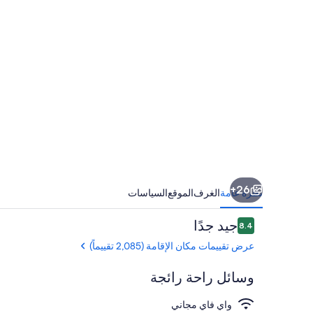
2
3
26+
نظرة عامة
الغرف
الموقع
السياسات
التقييمات
جيد جدًا
8.4
8.4 من 10
عرض تقييمات مكان الإقامة (2,085 تقييماً)
وسائل راحة رائجة
واي فاي مجاني