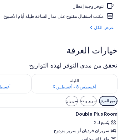
تتوفر وجبة إفطار
واجهة المنشأة
مكتب استقبال مفتوح على مدار الساعة طيلة أيام الأسبوع
عرض الكل
خيارات الغرفة
تحقق من مدى التوفر لهذه التواريخ
تحقق من مدى التوفر لليلة للفترة أغسطس 8 - أغسطس 9
تحقق من مدى التوفر
الليلة
أغسطس 8 - أغسطس 9
أغسطس 9 - أغ
عوامل
جميع الغرف
سرير واحد
سريران
التصفية
استعراض
مكتب وتجهيزات عازلة للصوت وواي ف
المتاحة
4
Double Plus Room
جميع
للغرف
يتّسع لـ 2
صور
سريران فرديان‫‬ أو سرير مزدوج
Double
Plus
واي فاي مجاني