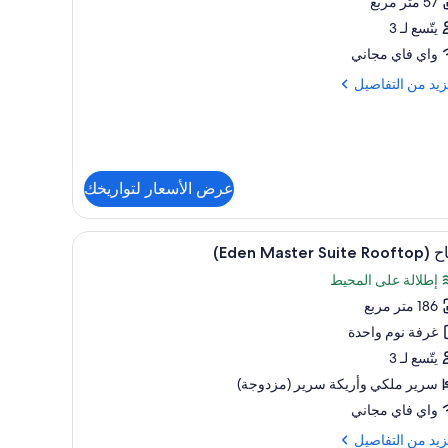
57 متر مربع
يتّسع لـ 3
واي فاي مجاني
انية
زيد
زيد من التفاصيل
تخدام
مسبح
فاصيل
(Ed
ح
Juni
يور
Sui
عرض الأسعار لتواريخك
Sw
انية
تعراض
شرفة/رواق
خدام
5
Eden Master Suite )
يع
سبح
إطلالة على المحيط
(Ed
ر
Jun
186 متر مربع
اح
Su
(Ed
غرفة نوم واحدة
Sw
Mast
يتّسع لـ 3
Sui
سرير ملكي‫‬ وأريكة سرير (مزدوجة)
Roofto
واي فاي مجاني
زيد
زيد من التفاصيل