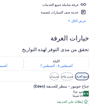
غرفة شاملة جميع الخدمات
الإطلالة من ال
خدمة صف السيارات مُضمنة
عرض الكل
خيارات الغرفة
تحقق من مدى التوفر لهذه التواريخ
تحقق من مدى التوفر لليلة للفترة أغسطس 6 - أغسطس 7
تحقق من مدى التوفر
الليلة
أغسطس 6 - أغسطس 7
أغسطس 7 - 
عوامل
جميع الغرف
سرير واحد
سريران
التصفية
استعراض
عناصر مجانية داخل الميني بار وخزن
المتاحة
2
جناح جونيور - منظر للحديقة (Eden)
جميع
للغرف
جيد جدًا
8.4
صور
8.4 من 10
(26
26 تقييمًا
جناح
تقييمًا)
إطلالة على الحديقة
جونيور