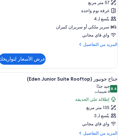
57 متر مربع
-
غرفة نوم واحدة
منظر
يتّسع لـ 4
للحديقة
سرير ملكي‫‬ أو سريران كبيران
(Eden)
واي فاي مجاني
المزيد
المزيد من التفاصيل
من
التفاصيل
عرض الأسعار لتواريخك
عن
جناح
جونيور
استعراض
عناصر مجانية داخل الميني بار وخزن
2
-
جناح جونيور (Eden Junior Suite Rooftop)
جميع
منظر
جيد جدًا
8.4
صور
للحديقة
8.4 من 10
(6
6 تقييمات
(Eden)
جناح
تقييمات)
إطلالة على الحديقة
جونيور
135 متر مربع
(Eden
يتّسع لـ 3
Junior
واي فاي مجاني
Suite
Rooftop)
المزيد
المزيد من التفاصيل
من