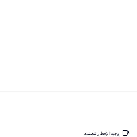
شرفة/رواق
10 من البارات/الاستراحات، 4 من البارات على حمام السباحة
وجبة الإفطار مُضمنة