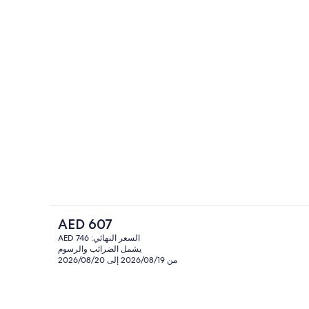
الإطلالة من المنشأة
السعر
AED 607
الحالي
السعر النهائي: AED 746
هو
يشمل الضرائب والرسوم
منظر من الجو على ارتفاع عالٍ
AED
من 2026/08/19 إلى 2026/08/20
607