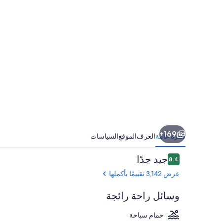
جميع
الخدمات
169+
نظرة عامة
الغرف
الموقع
السياسات
التقييمات
جيد جدًا
8.4
8.4 من 10
عرض 3,142 تقييمًا بأكملها
وسائل راحة رائجة
حمام سباحة