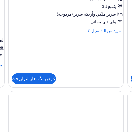
يتّسع لـ 3
سرير ملكي‫‬ وأريكة سرير (مزدوجة)
واي فاي مجاني
المزيد
المزيد من التفاصيل
من
الغ
التفاصيل
عن
جناح
الم
الم
من
الت
عرض الأسعار لتواريخك
عن
الغ