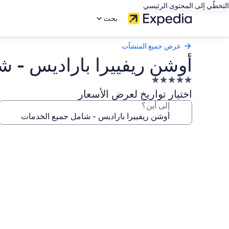
التخطّي إلى المحتوى الرئيسي
بحث
عرض جميع المنشآت
أوشن ريفييرا باراديس - 
منشأة
فندقية
اختيار تواريخ لعرض الأسعار
مصنفة
إلى أين؟
بـ
5.0
معرض
نجوم
صور
أوشن
ريفييرا
باراديس
-
شامل