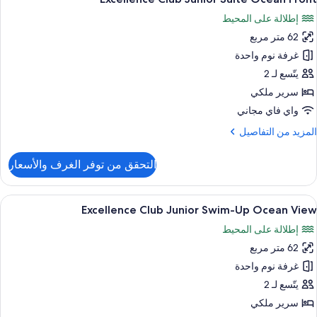
ميع
Vie
إطلالة على المحيط
ور
62 متر مربع
Excellenc
Clu
غرفة نوم واحدة
Junio
يتّسع لـ 2
Suit
سرير ملكي
Ocea
واي فاي مجاني
Fron
لمزيد
المزيد من التفاصيل
ن
لتفاصيل
التحقق من توفر الغرف والأسعار
ن
Excellenc
Clu
ستعراض
إطلالة الغرفة
7
Junio
Excellence Club Junior Swim-Up Ocean View
ميع
Suit
إطلالة على المحيط
ور
Ocea
Fron
62 متر مربع
Excellenc
Clu
غرفة نوم واحدة
Junio
يتّسع لـ 2
Swim
سرير ملكي
U