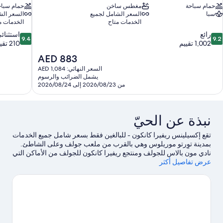
حمام سباحة
مغطس ساخن
حمام سباح
سبا
السعر الشامل لجميع
السعر الش
الخدمات متاح
الخدمات م
9.4
9.
رائع
استثنائ
9.4
9.2
ن
من
1,002 تقييم
210 تقييمات
10،
10،
السعر
AED 883
ائع،
استثنائي،
الحالي
السعر النهائي: AED 1,084
210
1,00
هو
يشمل الضرائب والرسوم
قييم
تقييمات
AED
من 2026/08/23 إلى 2026/08/24
883
نبذة عن الحيّ
تقع إكسيلينس ريفيرا كانكون - للبالغين فقط بسعر شامل جميع الخدمات
بمدينة توِرتو موريلوس وهي بالقرب من ملعب جولف وعلى الشاطئ.
نادي مون بالاس للجولف ومنتجع ريفيرا كانكون للجولف من الأماكن التي
عرض تفاصيل أكثر
ينبغي زيارتها إذا كنت تنوي الاستمتاع بالأنشطة، بينما يُمكن زيارة كل من
Puerto Morelos Beach والساحل الغربي لجزيرة موخيريس، وبونتا
كانكون، ومتنزه بونتا نيزوك الوطني لاستكشاف الأماكن الجميلة في
المنطقة.لا تفوت زيارة كل من حديقة سوسيميلكو الترفيهية ومتنزه
بويرتو موريلوس المائي الوطني أيضًا.
تفضل بزيارة أدلتنا للسفر إلى
توِرتو موريلوس