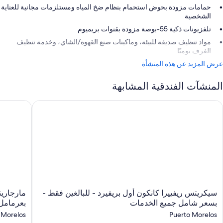
حمامات مزودة بحوض استحمام بنظام ضخ المياه ومستلزمات مجانية للعناية
الشخصية
تلفزيونات ذكية 55-بوصة مزودة بقنوات بريميوم
مواد تنظيف صديقة للبيئة، وماكينات صنع القهوة/الشاي، وخدمة تنظيف
الغرف يوميًا
عرض المزيد عن هذه المنشأة
المنشآت الفندقية المشابهة
يكريتس ريفييرا كانكون أول بريفيرد - للبالغين فقط - بسعر شامل ج
مارجاريتاف
سيكريتس
مارجاريتا
سيكريتس ريفييرا كانكون أول بريفيرد - للبالغين فقط -
مارجاريت
ريفييرا
أيلاند
بسعر شامل جميع الخدمات
بعرمامل
كانكون
ريسيرف
 Morelos
Puerto Morelos
أول
ريفييرا