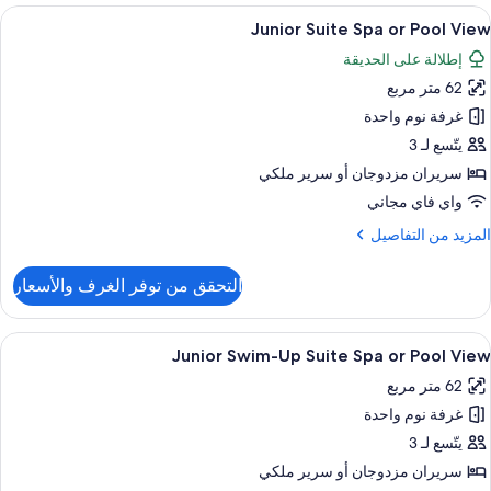
Upgrad
ستعراض
أغطية فراش متميزة وأسرّة بطبقة علوية مر
Vie
6
T
Junior Suite Spa or Pool View
ميع
Excellenc
إطلالة على الحديقة
Clu
ور
Junio
62 متر مربع
Junio
Suit
Suit
غرفة نوم واحدة
Poo
Sp
Vie
يتّسع لـ 3
o
سريران مزدوجان‫‬ أو سرير ملكي
Poo
واي فاي مجاني
Vie
لمزيد
المزيد من التفاصيل
ن
لتفاصيل
التحقق من توفر الغرف والأسعار
ن
Junio
Suit
ستعراض
إطلالة الغرفة
6
Sp
Junior Swim-Up Suite Spa or Pool View
ميع
o
62 متر مربع
Poo
ور
Vie
غرفة نوم واحدة
Junio
Swim
يتّسع لـ 3
U
سريران مزدوجان‫‬ أو سرير ملكي