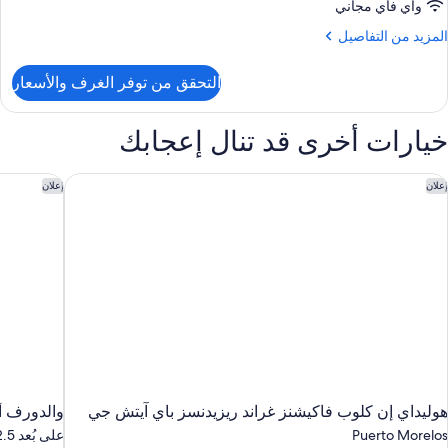
واي فاي مجاني
Ocea
لمزيد
المزيد من التفاصيل
Vie
ن
لتفاصيل
التحقق من توفر الغرف والأسعار
ن
Excellenc
Clu
خيارات أخرى قد تنال إعجابك
Junio
Swim
U
وليداي إن كلوب فاكيشنز غراند ريزيدنسز باي آيتش جي
والدورف أس
إعلان
إعلان
Ocea
Vie
هوليداي إن كلوب فاكيشنز غراند ريزيدنسز باي آيتش جي
والدورف أس
Puerto Morelos
على بُعد 12.5 كم من توِرتو موريلوس