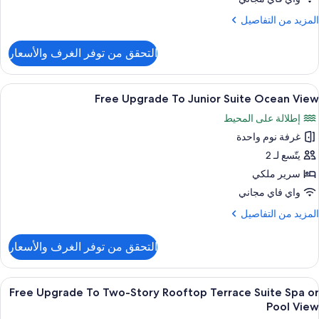
U
لمزيد
المزيد من التفاصيل
Suit
ن
Poo
لتفاصيل
التحقق من توفر الغرف والأسعار
ن
Vie
Excellenc
Clu
ستعراض
أغطية فراش متميزة وأسرّة بطبقة علوية مر
6
Junio
Free Upgrade To Junior Suite Ocean View
ميع
Swi
إطلالة على المحيط
U
ور
Suit
غرفة نوم واحدة
Fre
Poo
Upgrad
يتّسع لـ 2
Vie
T
سرير ملكي
Junio
واي فاي مجاني
Suit
لمزيد
المزيد من التفاصيل
Ocea
ن
Vie
لتفاصيل
التحقق من توفر الغرف والأسعار
ن
Fre
Upgrad
ستعراض
إطلالة الغرفة
6
T
Free Upgrade To Two-Story Rooftop Terrace Suite Spa or
ميع
Junio
Pool View
Suit
ور