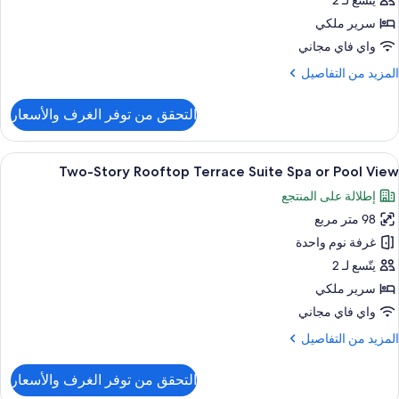
Stor
يتّسع لـ 2
Roofto
سرير ملكي
Terrac
واي فاي مجاني
Suit
لمزيد
المزيد من التفاصيل
Ocea
ن
Fron
لتفاصيل
التحقق من توفر الغرف والأسعار
ن
Excellenc
Clu
ستعراض
إطلالة الغرفة
6
Two
Two-Story Rooftop Terrace Suite Spa or Pool View
ميع
Stor
إطلالة على المنتجع
ور
Roofto
Terrac
98 متر مربع
Two
Suit
Stor
غرفة نوم واحدة
Ocea
Roofto
Fron
يتّسع لـ 2
Terrac
سرير ملكي
Suit
واي فاي مجاني
Sp
لمزيد
المزيد من التفاصيل
o
ن
Poo
لتفاصيل
التحقق من توفر الغرف والأسعار
Vie
ن