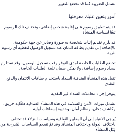
تشمل الضريبة كما قد تخضع للتغيير.
أمور يتعين عليك معرفتها
قد يتم تطبيق رسوم على إقامة شخص إضافي، وتختلف تلك الرسوم
تبعًا لسياسة المنشأة
قد يلزم تقديم إثبات شخصية به صورة وصادر عن جهة حكومية،
بالإضافة إلى تقديم بطاقة ائتمان عند تسجيل الوصول لتغطية أي رسوم
نثرية
تخضع الطلبات الخاصة لمدى التوفر وقت تسجيل الوصول، وقد تستلزم
سداد رسوم إضافية، ولا يمكن ضمان تلبية الطلبات الخاصة.
تقبل هذه المنشأة الفندقية السداد باستخدام بطاقات الائتمان والدفع
النقدي
يتوفر إجراء معاملات السداد غير النقدية
تشمل ميزات الأمن والسلامة في هذه المنشأة الفندقية طفّاية حريق،
وكاشف دخان، ونظام أمان، وحقيبة إسعافات أولية
يُرجى الانتباه إلى أن المعايير الثقافية وسياسات النزلاء قد تختلف
باختلاف الدولة وباختلاف المنشأة. وقد تمّ تقديم السياسات المُدرجة من
قِبَل المنشأة