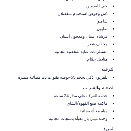
خف للقدمين
دُش وحوض استحمام منفصلان
شامبو
صابون
فرشاة أسنان ومعجون أسنان
مجفف شعر
مستلزمات عناية شخصية مجانية
مناديل حمّام
الترفيه
تلفزيون ذكي بحجم 55-بوصة بقنوات بث فضائية مميزة
الطعام والشراب
خدمة الغرف على مدار 24 ساعة
ماكينة صنع القهوة/الشاي
مياه معبأة مجانية
وحدة ميني بار معبأة بمنتجات مجانية
المزيد