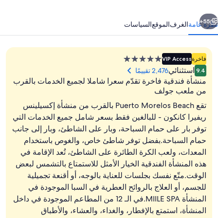
قط
ابق
التالي
سعر
55+
نظرة عامة
الغرف
الموقع
السياسات
امل
ميع
منشأة
فاخرة
VIP Access
لخدمات
فندقية
استثنائي
2,476 تقييمًا
9.4
مصنفة
منشأة فندقية فاخرة تقدّم سعرا شاملا لجميع الخدمات بالقرب
بـ
من ملعب جولف
5.0
تقع Puerto Morelos Beach بالقرب من منشأة إكسيلينس
نجوم
ريفيرا كانكون - للبالغين فقط بسعر شامل جميع الخدمات التي
واجهة المنشأة
توفر بار على حمام السباحة، وبار على الشاطئ، وبار إلى جانب
حمام السباحة.بفضل توفر شاطئ خاص، والغوص باستخدام
المعدات، ولعب الكرة الطائرة على الشاطئ، تُعد الإقامة في
هذه المنشأة الفندقية الخيار الأمثل للاستمتاع بالتشمس لبعض
الوقت.متّع نفسك بجلسات للعناية بالوجه، أو أقنعة تجميلية
للجسم، أو العلاج بالروائح العطرية في السبا الموجودة في
المنشأة MIILE SPA.في الـ 12 من المطاعم الموجودة في داخل
المنشأة، استمتع بالإفطار، والغداء، والعشاء، والأطباق