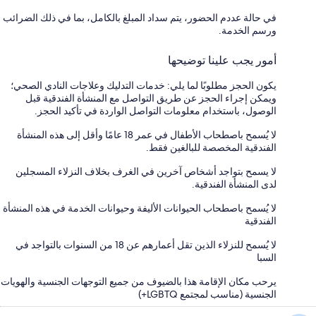
في حالة عددم الحضور، يتم سداد المبلغ بالكامل، بما في ذلك الضرائب
ورسم الخدمة.
أمور يجب علينا توضيحها
يكون الحجز مطلوبًا لما يلي: خدمات التدليك وعلاجات النادي الصحي؛
ويمكن إجراء الحجز عن طريق التواصل مع المنشأة الفندقية قبل
الوصول، باستخدام معلومات التواصل الواردة في تأكيد الحجز.
لا يُسمح باصطحاب الأطفال في عمر 18 عامًا وأقل إلى هذه المنشأة
الفندقية المخصصة للبالغين فقط.
لا يسمح بتواجد أشخاص آخرين في الغرف بخلاف النزلاء المسجلين
لدى المنشأة الفندقية.
لا يُسمح باصطحاب الحيوانات الأليفة وحيوانات الخدمة في هذه المنشأة
الفندقية
لا يُسمح للنزلاء الذين تقل أعمارهم عن 18 من السنوات بالتواجد في
السبا
يرحب مكان الإقامة هذا بالضيوف من جميع التوجهات الجنسية والهويات
الجنسية (مناسب لمجتمع LGBTQ+)