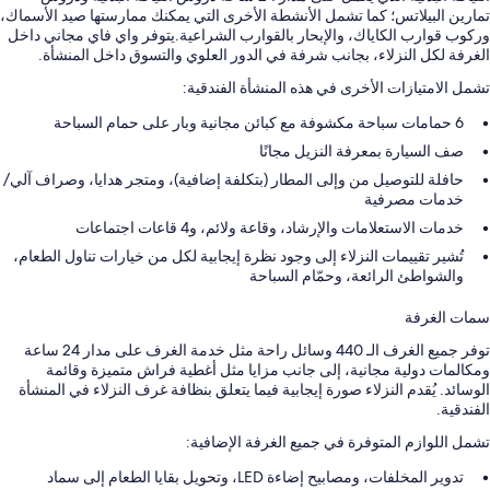
تمارين البيلاتس؛ كما تشمل الأنشطة الأخرى التي يمكنك ممارستها صيد الأسماك،
وركوب قوارب الكاياك، والإبحار بالقوارب الشراعية.يتوفر واي فاي مجاني داخل
الغرفة لكل النزلاء، بجانب شرفة في الدور العلوي والتسوق داخل المنشأة.
تشمل الامتيازات الأخرى في هذه المنشأة الفندقية:
6 حمامات سباحة مكشوفة مع كبائن مجانية وبار على حمام السباحة
صف السيارة بمعرفة النزيل مجانًا
حافلة للتوصيل من وإلى المطار (بتكلفة إضافية)، ومتجر هدايا، وصراف آلي/
خدمات مصرفية
خدمات الاستعلامات والإرشاد، وقاعة ولائم، و4 قاعات اجتماعات
تُشير تقييمات النزلاء إلى وجود نظرة إيجابية لكل من خيارات تناول الطعام،
والشواطئ الرائعة، وحمّام السباحة
سمات الغرفة
توفر جميع الغرف الـ 440 وسائل راحة مثل خدمة الغرف على مدار 24 ساعة
ومكالمات دولية مجانية، إلى جانب مزايا مثل أغطية فراش متميزة وقائمة
الوسائد. يُقدم النزلاء صورة إيجابية فيما يتعلق بنظافة غرف النزلاء في المنشأة
الفندقية.
تشمل اللوازم المتوفرة في جميع الغرفة الإضافية:
تدوير المخلفات، ومصابيح إضاءة LED، وتحويل بقايا الطعام إلى سماد