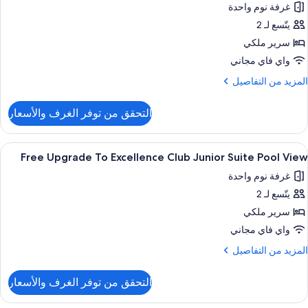
غرفة نوم واحدة
Ocea
Fre
Vie
يتّسع لـ 2
Upgrad
سرير ملكي
T
Two
واي فاي مجاني
Stor
لمزيد
المزيد من التفاصيل
Roofto
ن
لتفاصيل
Terrac
التحقق من توفر الغرف والأسعار
ن
Suit
Fre
Sp
Upgrad
ستعراض
أغطية فراش متميزة وأسرّة بطبقة علوية مر
7
o
T
Free Upgrade To Excellence Club Junior Suite Pool View
ميع
Two
Poo
غرفة نوم واحدة
Stor
ور
Vie
Roofto
يتّسع لـ 2
Fre
Terrac
Upgrad
سرير ملكي
Suit
T
Sp
واي فاي مجاني
o
Excellenc
لمزيد
المزيد من التفاصيل
Poo
Clu
ن
Vie
لتفاصيل
Junio
التحقق من توفر الغرف والأسعار
ن
Suit
Fre
Poo