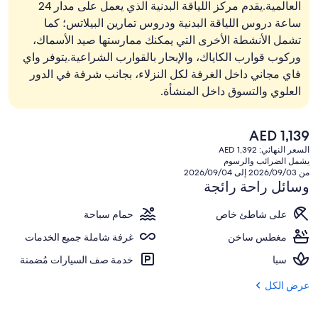
العالمية.يقدم مركز اللياقة البدنية الذي يعمل على مدار 24
ساعة دروس اللياقة البدنية ودروس تمارين البيلاتس؛ كما
تشمل الأنشطة الأخرى التي يمكنك ممارستها صيد الأسماك،
وركوب قوارب الكاياك، والإبحار بالقوارب الشراعية.يتوفر واي
فاي مجاني داخل الغرفة لكل النزلاء، بجانب شرفة في الدور
العلوي والتسوق داخل المنشأة.
السعر
AED 1,139
الحالي
السعر النهائي: AED 1,392
هو
يشمل الضرائب والرسوم
AED
من 2026/09/03 إلى 2026/09/04
1,139
وسائل راحة رائجة
على شاطئ خاص
حمام سباحة
مغطس ساخن
غرفة شاملة جميع الخدمات
سبا
خدمة صف السيارات مُضمنة
عرض الكل