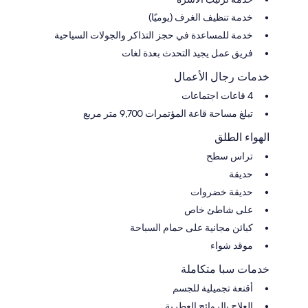
خدمة تنظيف الغرف (يوميًا)
خدمة للمساعدة في حجز التذاكر والجولات السياحية
فريق عمل يجيد التحدث بعدة لغات
خدمات رجال الأعمال
4 قاعات اجتماعات
تبلغ مساحة قاعة المؤتمرات 9,700 متر مربع
الهواء الطلق
تراس سطح
حديقة
حديقة خضروات
على شاطئ خاص
كبائن مجانية على حمام السباحة
موقد شواء
خدمات سبا متكاملة
أقنعة تجميلية للجسم
العلاج بالروائح العطرية