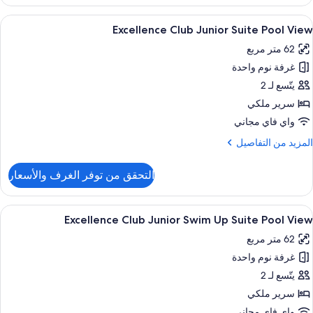
Two
Stor
ستعراض
أغطية فراش متميزة وأسرّة بطبقة علوية مر
7
Roofto
Excellence Club Junior Suite Pool View
ميع
Terrac
62 متر مربع
Suit
ور
Sp
غرفة نوم واحدة
Excellenc
o
Clu
يتّسع لـ 2
Poo
Junio
Vie
سرير ملكي
Suit
واي فاي مجاني
Poo
لمزيد
المزيد من التفاصيل
Vie
ن
لتفاصيل
التحقق من توفر الغرف والأسعار
ن
Excellenc
Clu
ستعراض
إطلالة الغرفة
7
Junio
Excellence Club Junior Swim Up Suite Pool View
ميع
Suit
62 متر مربع
Poo
ور
Vie
غرفة نوم واحدة
Excellenc
Clu
يتّسع لـ 2
Junio
سرير ملكي
Swi
واي فاي مجاني