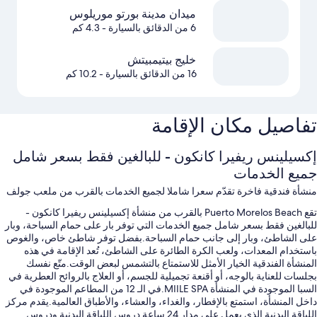
ميدان مدينة بورتو موريلوس
6 من الدقائق بالسيارة
- 4.3 كم
خليج بيتيمبيتش
16 من الدقائق بالسيارة
- 10.2 كم
تفاصيل مكان الإقامة
إكسيلينس ريفيرا كانكون - للبالغين فقط بسعر شامل
جميع الخدمات
منشأة فندقية فاخرة تقدّم سعرا شاملا لجميع الخدمات بالقرب من ملعب جولف
تقع Puerto Morelos Beach بالقرب من منشأة إكسيلينس ريفيرا كانكون -
للبالغين فقط بسعر شامل جميع الخدمات التي توفر بار على حمام السباحة، وبار
على الشاطئ، وبار إلى جانب حمام السباحة.بفضل توفر شاطئ خاص، والغوص
باستخدام المعدات، ولعب الكرة الطائرة على الشاطئ، تُعد الإقامة في هذه
المنشأة الفندقية الخيار الأمثل للاستمتاع بالتشمس لبعض الوقت.متّع نفسك
بجلسات للعناية بالوجه، أو أقنعة تجميلية للجسم، أو العلاج بالروائح العطرية في
السبا الموجودة في المنشأة MIILE SPA.في الـ 12 من المطاعم الموجودة في
داخل المنشأة، استمتع بالإفطار، والغداء، والعشاء، والأطباق العالمية.يقدم مركز
اللياقة البدنية الذي يعمل على مدار 24 ساعة دروس اللياقة البدنية ودروس