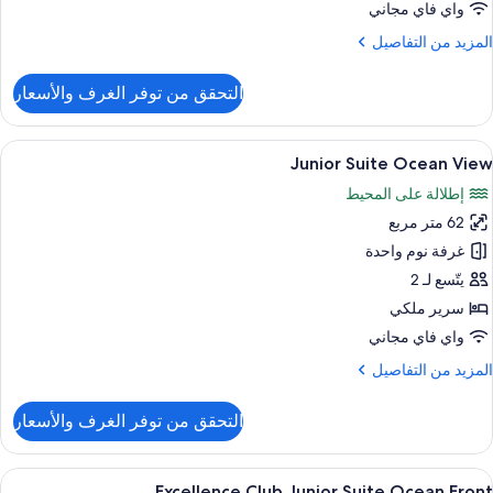
Suit
واي فاي مجاني
Sp
لمزيد
المزيد من التفاصيل
o
ن
Poo
لتفاصيل
التحقق من توفر الغرف والأسعار
ن
Vie
Junio
Swim
ستعراض
أغطية فراش متميزة وأسرّة بطبقة علوية مر
6
U
Junior Suite Ocean View
ميع
Suit
إطلالة على المحيط
Sp
ور
o
62 متر مربع
Junio
Poo
Suit
غرفة نوم واحدة
Vie
Ocea
يتّسع لـ 2
Vie
سرير ملكي
واي فاي مجاني
لمزيد
المزيد من التفاصيل
ن
لتفاصيل
التحقق من توفر الغرف والأسعار
ن
Junio
Suit
ستعراض
أغطية فراش متميزة وأسرّة بطبقة علوية مر
7
Ocea
Excellence Club Junior Suite Ocean Front