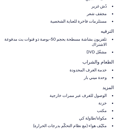
دُش غزير
مجفف شعر
مستلزمات فاخرة للعناية الشخصية
الترفيه
تلفزيون بشاشة مسطحة بحجم 50-بوصة ذو قنوات بث مدفوعة
الاشتراك
مشغّل DVD
الطعام والشراب
خدمة الغرف المحدودة
وحدة ميني بار
المزيد
الوصول للغرف عبر ممرات خارجية
خزنة
مكتب
مكواة/طاولة كي
مكيّف هواء (مع نظام التحكّم بدرجات الحرارة)