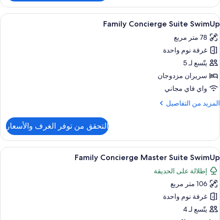
Famil
Concierg
ستعراض
أغطية فراش متميزة وألحفة محشوة بالريش 
9
Suit
Family Concierge Suite SwimUp
ميع
Natur
78 متر مربع
Vie
ور
غرفة نوم واحدة
Famil
Concierg
يتّسع لـ 5
Suit
سريران مزدوجان
SwimU
واي فاي مجاني
لمزيد
المزيد من التفاصيل
ن
لتفاصيل
التحقق من توفر الغرف والأسعار
ن
Famil
Concierg
ستعراض
أغطية فراش متميزة وألحفة محشوة بالريش 
8
Suit
Family Concierge Master Suite SwimUp
ميع
SwimU
إطلالة على الحديقة
ور
106 متر مربع
Famil
Concierg
غرفة نوم واحدة
Maste
يتّسع لـ 4
Suit