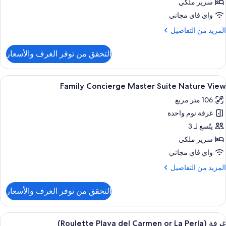
سرير ملكي
SwimU
واي فاي مجاني
لمزيد
المزيد من التفاصيل
ن
لتفاصيل
التحقق من توفر الغرف والأسعار
ن
Famil
Concierg
ستعراض
إطلالة الغرفة
6
Maste
Family Concierge Master Suite Nature View
ميع
Suit
106 متر مربع
ور
SwimU
غرفة نوم واحدة
Famil
Concierg
يتّسع لـ 3
Maste
سرير ملكي
Suit
واي فاي مجاني
Natur
لمزيد
المزيد من التفاصيل
Vie
ن
لتفاصيل
التحقق من توفر الغرف والأسعار
ن
Famil
Concierg
ستعراض
أغطية فراش متميزة وألحفة محشوة بالريش 
4
Maste
غرفة (Roulette Playa del Carmen or La Perla)