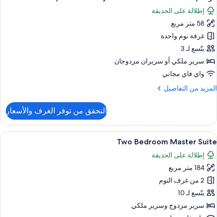
ميع
Suit
إطلالة على الحديقة
ور
Natur
Vie
58 متر مربع
رفة
(Roulette
غرفة نوم واحدة
Play
يتّسع لـ 3
de
سرير ملكي‫‬ أو سريران مزدوجان
Carme
واي فاي مجاني
o
لمزيد
المزيد من التفاصيل
L
ن
Perla
لتفاصيل
التحقق من توفر الغرف والأسعار
ن
رفة
(Roulette
ستعراض
منطقة المعيشة
6
Play
Two Bedroom Master Suite
ميع
de
إطلالة على الحديقة
ور
Carme
o
184 متر مربع
Tw
L
Bedroo
2 من غرف النوم
Perla
Maste
يتّسع لـ 10
Suit
سرير مزدوج‫‬ وسرير ملكي