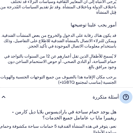
يُرجى الانتباه إلى أن المعايير الثقافية وسياسات النزلاء قد تختلف
باختلاف الدولة وباختلاف المنشأة. وقد تمّ تقديم السياسات المُدرجة من
قِبَل المنشأة
أمور يجب علينا توضيحها
قد يكون هناك رقابة على الدخول والخروج من بعض المنشآت الفندقية.
ويمكن للنزلاء الاتصال بالمنشأة الفندقية للاطلاع على التفاصيل، وذلك
باستخدام معلومات الاتصال الموجودة في تأكيد الحجز.
لا يُسمح للأطفال الذين تقل أعمارهم عن 12 من السنوات بالتواجد في
حمام السباحة، أو النادي الصحي، أو حوض الاستحمام الساخن دون
وجود مرافق بالغ.
يرحب مكان الإقامة هذا بالضيوف من جميع التوجهات الجنسية والهويات
الجنسية (مناسب لمجتمع LGBTQ+)
أسئلة متكررة
هل يوجد حمام سباحة في باراديسوس بلايا ديل كارمن -
ريفييرا مايا ب عامامل جميع الخدمات؟
نعم، يتوفر في هذه المنشأة الفندقية 5 حمامات سباحة مكشوفة وحمام
سباحة للأطفال.