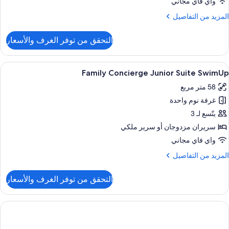
واي فاي مجاني
لمزيد
المزيد من التفاصيل
ن
لتفاصيل
التحقق من توفر الغرف والأسعار
ن
Tw
Bedroo
ستعراض
أغطية فراش متميزة وألحفة محشوة بالريش 
5
Maste
Family Concierge Junior Suite SwimUp
ميع
Suit
58 متر مربع
ور
غرفة نوم واحدة
Famil
Concierg
يتّسع لـ 3
Junio
سريران مزدوجان‫‬ أو سرير ملكي
Suit
واي فاي مجاني
SwimU
لمزيد
المزيد من التفاصيل
ن
لتفاصيل
التحقق من توفر الغرف والأسعار
ن
Famil
Concierg
Junio
Suit
SwimU