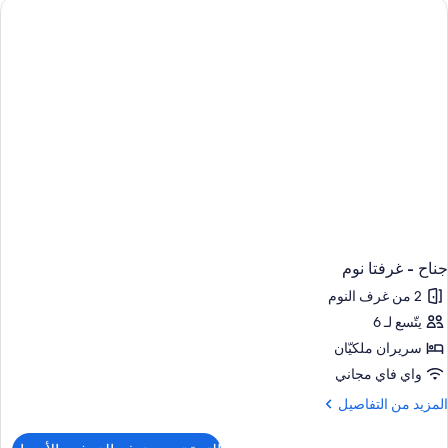
رفتا
وم
جناح - غرفتا نوم
2 من غرف النوم
يتّسع لـ 6
سريران ملكيّان
واي فاي مجاني
لمزيد
المزيد من التفاصيل
ن
لتفاصيل