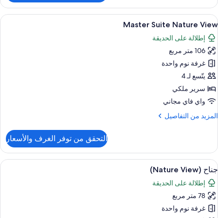
ناح
ونيور
ستعراض
أغطية فراش متميزة وألحفة محشوة بالريش 
3
(Nature
Master Suite Nature View
ميع
View
إطلالة على الحديقة
ور
106 متر مربع
Maste
Suit
غرفة نوم واحدة
Natur
يتّسع لـ 4
Vie
سرير ملكي
واي فاي مجاني
لمزيد
المزيد من التفاصيل
ن
لتفاصيل
التحقق من توفر الغرف والأسعار
ن
Maste
Suit
ستعراض
أغطية فراش متميزة وألحفة محشوة بالريش 
6
Natur
جناح (Nature View)
ميع
Vie
إطلالة على الحديقة
ور
78 متر مربع
ناح
(Nature
غرفة نوم واحدة