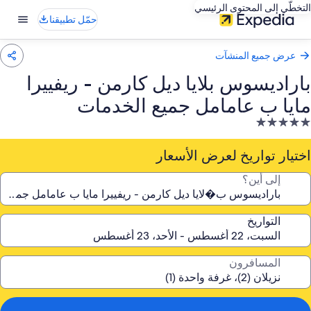
التخطّي إلى المحتوى الرئيسي
حمّل تطبيقنا
عرض جميع المنشآت
باراديسوس بلايا ديل كارمن - ريفييرا
مايا ب عامامل جميع الخدمات
نشأة
ندقية
صنفة
اختيار تواريخ لعرض الأسعار
ـ
إلى أين؟
5.
جوم
التواريخ
المسافرون