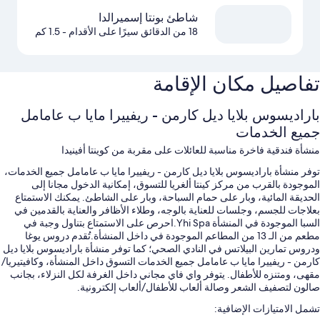
شاطئ بونتا إسميرالدا
18 من الدقائق سيرًا على الأقدام
- 1.5 كم
تفاصيل مكان الإقامة
باراديسوس بلايا ديل كارمن - ريفييرا مايا ب عامامل
جميع الخدمات
منشأة فندقية فاخرة مناسبة للعائلات على مقربة من كوينتا أفينيدا
توفر منشأة باراديسوس بلايا ديل كارمن - ريفييرا مايا ب عامامل جميع الخدمات،
الموجودة بالقرب من مركز كينتا ألغريا للتسوق، إمكانية الدخول مجانا إلى
الحديقة المائية، وبار على حمام السباحة، وبار على الشاطئ. يمكنك الاستمتاع
بعلاجات للجسم، وجلسات للعناية بالوجه، وطلاء الأظافر والعناية بالقدمين في
السبا الموجودة في المنشأة Yhi Spa.احرص على الاستمتاع بتناول وجبة في
مطعم من الـ 13 من المطاعم الموجودة في داخل المنشأة.تُقدم دروس يوغا
ودروس تمارين البيلاتس في النادي الصحي؛ كما توفر منشأة باراديسوس بلايا ديل
كارمن - ريفييرا مايا ب عامامل جميع الخدمات التسوق داخل المنشأة، وكافيتيريا/
مقهى، ومتنزه للأطفال. يتوفر واي فاي مجاني داخل الغرفة لكل النزلاء، بجانب
صالون لتصفيف الشعر وصالة ألعاب للأطفال/ألعاب إلكترونية.
تشمل الامتيازات الإضافية: