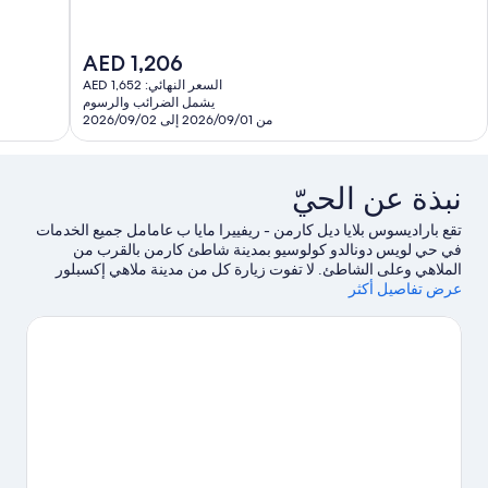
10،
10،
يد
استثنائي،
دًا،
984
السعر
AED 1,206
تقييمًا
الحالي
السعر النهائي: AED 1,652
قييمات
هو
يشمل الضرائب والرسوم
AED
من 2026/09/01 إلى 2026/09/02
1,206
نبذة عن الحيّ
تقع باراديسوس بلايا ديل كارمن - ريفييرا مايا ب عامامل جميع الخدمات
في حي لويس دونالدو كولوسيو بمدينة شاطئ كارمن بالقرب من
الملاهي وعلى الشاطئ. لا تفوت زيارة كل من مدينة ملاهي إكسبلور
عرض تفاصيل أكثر
وFerry to Cozumel في حال كنت تخطط لممارسة نشاط ما، بينما يُمكن
لهواة التسوق زيارة مركز كينتا ألغريا للتسوق وكوينتا أفينيدا.هل تصطحب
أطفال معك في السفر؟ لا تفوت زيارة حديقة الألعاب إسكاريت
إيكو.اكتشف المغامرات المائية في المنطقة من خلال ركوب الأمواج
على ألواح شراعية وإمكانية السباحة في مكان قريب القريبة، أو يُمكنك
الاستمتاع بأنشطة الهواء الطلق الرائعة من خلال جولات بيئية.
تفضل
بزيارة أدلتنا للسفر إلى شاطئ كارمن