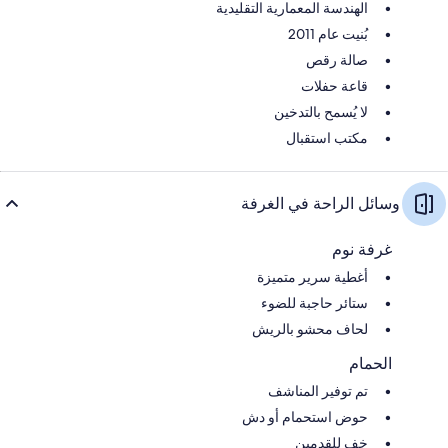
الهندسة المعمارية التقليدية
بُنيت عام 2011
صالة رقص
قاعة حفلات
لا يُسمح بالتدخين
مكتب استقبال
وسائل الراحة في الغرفة
غرفة نوم
أغطية سرير متميزة
ستائر حاجبة للضوء
لحاف محشو بالريش
الحمام
تم توفير المناشف
حوض استحمام أو دش
خف للقدمين