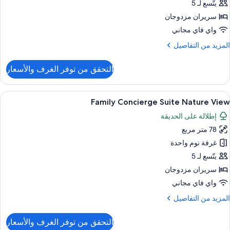
View
يتّسع لـ 5
سريران مزدوجان
واي فاي مجاني
لمزيد
المزيد من التفاصيل
ن
لتفاصيل
التحقق من توفر الغرف والأسعار
ن
ناح
(Nature
ستعراض
أغطية فراش متميزة وألحفة محشوة بالريش 
6
View
Family Concierge Suite Nature View
ميع
إطلالة على الحديقة
ور
78 متر مربع
Famil
Concierg
غرفة نوم واحدة
Suit
يتّسع لـ 5
Natur
سريران مزدوجان
Vie
واي فاي مجاني
لمزيد
المزيد من التفاصيل
ن
لتفاصيل
التحقق من توفر الغرف والأسعار
ن