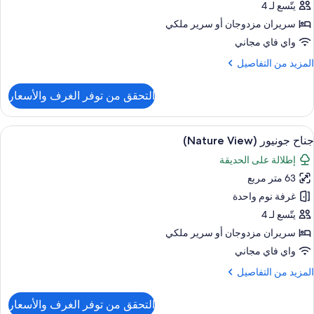
Junio
يتّسع لـ 4
Suit
سريران مزدوجان‫‬ أو سرير ملكي
Natur
واي فاي مجاني
Vie
لمزيد
المزيد من التفاصيل
ن
لتفاصيل
التحقق من توفر الغرف والأسعار
ن
Famil
Concierg
ستعراض
أغطية فراش متميزة وألحفة محشوة بالريش 
4
Junio
جناح جونيور (Nature View)
ميع
Suit
إطلالة على الحديقة
ور
Natur
Vie
63 متر مربع
ناح
ونيور
غرفة نوم واحدة
(Nature
يتّسع لـ 4
View
سريران مزدوجان‫‬ أو سرير ملكي
واي فاي مجاني
لمزيد
المزيد من التفاصيل
ن
لتفاصيل
التحقق من توفر الغرف والأسعار
ن