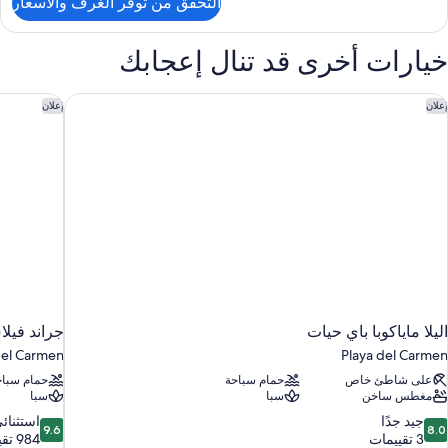
التحقق من توفر الغرف والأسعار
ن
ناح
خيارات أخرى قد تنال إعجابك
رفتا
وم
ليلا ماياكوبا باي حيات
جراند فيلا
إعلان
إعلان
اليلا ماياكوبا باي حيات
جراند فيلا
del Carmen
Playa del Carmen
على شاطئ خاص
حمام سباحة
حمام سباح
مغطس ساخن
سبا
سبا
9.6
8.
جيد جدًا
استثنائ
9.6
8.0
ن
من
3 تقييمات
984 تقييمًا