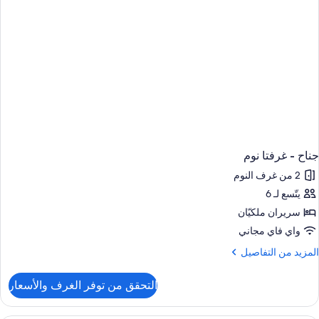
جناح - غرفتا نوم
2 من غرف النوم
يتّسع لـ 6
سريران ملكيّان
واي فاي مجاني
لمزيد
المزيد من التفاصيل
ن
لتفاصيل
التحقق من توفر الغرف والأسعار
ن
ناح