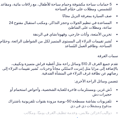
5 حمامات سباحة مكشوفة وحمام سباحة للأطفال، مع زلاقات مائية، ومقاعد
للتشمس، ومظلات على حمّام السباحة
صف السيارة بمعرفة النزيل مجانًا
المساعدة في تنظيم الجولات وحجز التذاكر، ومكتب استقبال مفتوح 24
ساعة، ومظلات على الشاطئ
تخزين الأمتعة، وأثاث خارجي، وقهوة/شاي في الردهة
تُشير تقييمات النزلاء إلى المستوى المتميز لكل من الشواطئ الرائعة، وحمّام
السباحة، وطاقم العمل المُساعد
سمات الغرفة
تقدم جميع الغرف الـ 510 وسائل راحة مثل أغطية فراش متميزة وتكييف،
بالإضافة إلى مزايا مثل إنترنت لاسلكي مجاناً وخزنات. تُشير تقييمات النزلاء إلى
رضائهم عن نظافة غرف النزلاء في المنشأة الفندقية.
تتضمن وسائل الراحة الأخرى:
دُش غزير، ومستلزمات فاخرة للعناية الشخصية، وأحواض استحمام أو
حجيرات دش
تلفزيونات بشاشة مسطحة 50-بوصة مزودة بقنوات تلفزيونية باشتراك
مدفوع ومشغلات دي في دي
دواليب/خزائن ملابس، وخدمة تنظيف الغرف يوميًا، ومكاتب