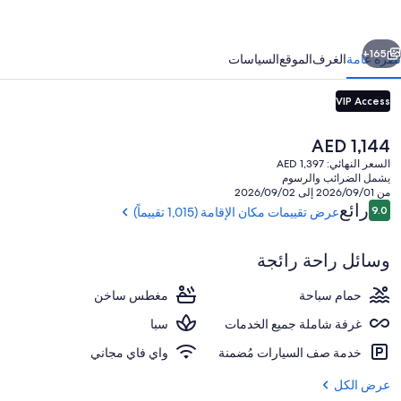
يفييرا
ابق
التالي
ايا
165+
نظرة عامة
الغرف
الموقع
السياسات
VIP Access
امامل
ميع
السعر
AED 1,144
لخدمات
الحالي
السعر النهائي: AED 1,397
هو
يشمل الضرائب والرسوم
AED
من 2026/09/01 إلى 2026/09/02
1,144
التقييمات
رائع
9.0
عرض تقييمات مكان الإقامة (1,015 تقييماً)
9.0 من 10
5 من حمّامات السباحة الخارجية، مظلات على حمّام السباحة، مقاعد للتشمس
وسائل راحة رائجة
حمام سباحة
مغطس ساخن
غرفة شاملة جميع الخدمات
سبا
خدمة صف السيارات مُضمنة
واي فاي مجاني
عرض الكل