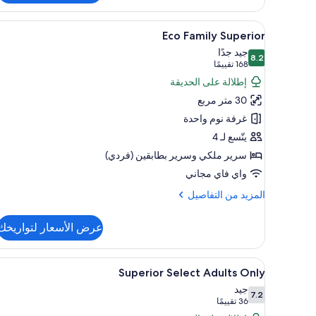
Pool
View
استعراض
عناصر مجانية داخل الميني بار وخز
9
Superior
Eco Family Superior
جميع
جيد جدًا
8.2
صور
8.2 من 10
(168
168 تقييمًا
Eco
تقييمًا)
إطلالة على الحديقة
Family
30 متر مربع
Superior
غرفة نوم واحدة
يتّسع لـ 4
سرير ملكي‫‬ وسرير بطابقين (فردي)
واي فاي مجاني
المزيد
المزيد من التفاصيل
من
التفاصيل
عرض الأسعار لتواريخك
عن
Eco
Family
استعراض
عناصر مجانية داخل الميني بار وخز
5
Superior
Superior Select Adults Only
جميع
جيد
7.2
صور
7.2 من 10
(36
36 تقييمًا
Superior