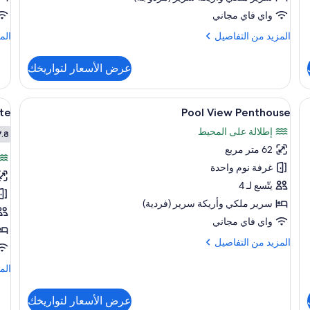
th
with
واي فاي مجاني
ol
Pool
المزيد
الم
المزيد من التفاصيل
الم
ew
View
من
من
التفاصيل
الت
عرض الأسعار لتواريخك
عن
عن
ite
Suite
ium
Master
استعراض
نة داخل الغرفة ومكتب
اس
عناصر مجانية داخل الميني بار وخزنة داخل
9
ith
with
te
Pool View Penthouse
جميع
جم
ool
Pool
إطلالة على المحيط
View
صور
7.8
iew
صو
7.8
62 متر مربع
ol
Pool
ew
View
غرفة نوم واحدة
1
Penthouse
يتّسع لـ 4
om
سرير ملكي‫‬ وأريكة سرير (فردية)
te
واي فاي مجاني
المزيد
المزيد من التفاصيل
من
التفاصيل
الم
الم
عن
من
Pool
الت
عرض الأسعار لتواريخك
View
عن