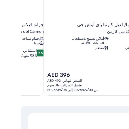
ديل كارما باي آيتش جي
جراند فيلاس ريفييرا ما
يا ديل كارمن
Playa del Carmen
أماكن تسمح باصطحاب
حمام سباحة
الحيوانات الأليفة
سبا
ني
مطعم
9.6
استثنائي
9.6
من
983 تقييمًا
10،
استثنائي،
983
السعر
AED 396
تقييمًا
الحالي
السعر النهائي: AED 492
هو
يشمل الضرائب والرسوم
AED
من 2026/09/04 إلى 2026/09/05
396