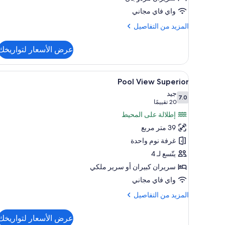
with
واي فاي مجاني
Pool
المزيد
المزيد من التفاصيل
View
من
التفاصيل
عرض الأسعار لتواريخك
عن
Room
Superior
استعراض
عناصر مجانية داخل الميني بار وخز
8
with
Pool View Superior
جميع
Pool
جيد
7.0
View
صور
7.0 من 10
(20
20 تقييمًا
Pool
تقييمًا)
إطلالة على المحيط
View
39 متر مربع
Superior
غرفة نوم واحدة
يتّسع لـ 4
سريران كبيران‫‬ أو سرير ملكي
واي فاي مجاني
المزيد
المزيد من التفاصيل
من
التفاصيل
عرض الأسعار لتواريخك
عن