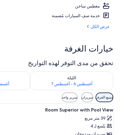
مغطس ساخن
منظر من الجو ع
خدمة صف السيارات مُضمنة
عرض الكل
خيارات الغرفة
تحقق من مدى التوفر لهذه التواريخ
تحقق من مدى التوفر لليلة للفترة أغسطس 6 - أغسطس 7
تحقق من مدى التوفر
الليلة
أغسطس 6 - أغسطس 7
أغسطس 7 - 
عوامل
جميع الغرف
سريران
سرير واحد
التصفية
استعراض
عناصر مجانية داخل الميني بار وخز
المتاحة
4
Room Superior with Pool View
جميع
للغرف
39 متر مربع
صور
يتّسع لـ 4
Room
Superior
سريران مزدوجان