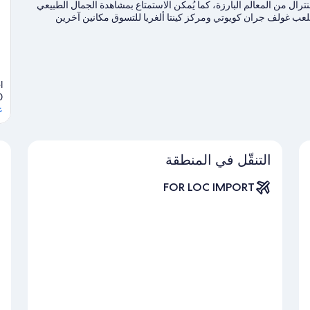
رال من المعالم البارزة، كما يُمكن الاستمتاع بمشاهدة الجمال الطبيعي
عب غولف جران كويوتي ومركز كينتا ألغريا للتسوق مكانين آخرين
ل ركوب الأمواج على ألواح شراعية القريبة، أو يُمكنك الاستمتاع
 بزيارة أدلتنا للسفر إلى شاطئ كارمن
l
0
ع
التنقّل في المنطقة
FOR LOC IMPORT