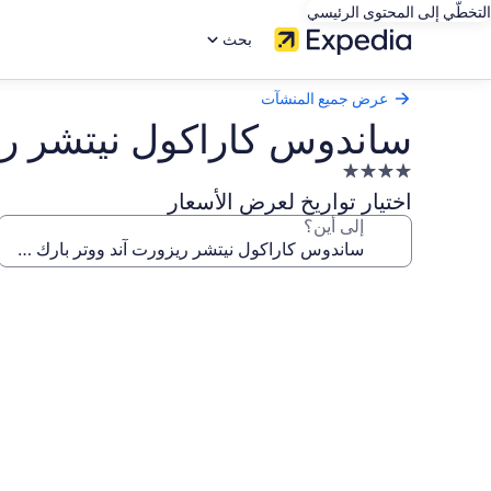
التخطّي إلى المحتوى الرئيسي
بحث
عرض جميع المنشآت
ساندوس كاراكول نيتشر ري
منشأة
فندقية
اختيار تواريخ لعرض الأسعار
مصنفة
إلى أين؟
بـ
4.0
معرض
نجوم
صور
ساندوس
كاراكول
نيتشر
ريزورت
آند