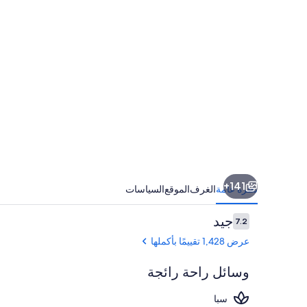
ووتر
بارك
ش
ومل
جميع
كلخدفات
141+
نظرة عامة
الغرف
الموقع
السياسات
التقييمات
جيد
7.2
7.2 من 10
عرض 1,428 تقييمًا بأكملها
وسائل راحة رائجة
سبا