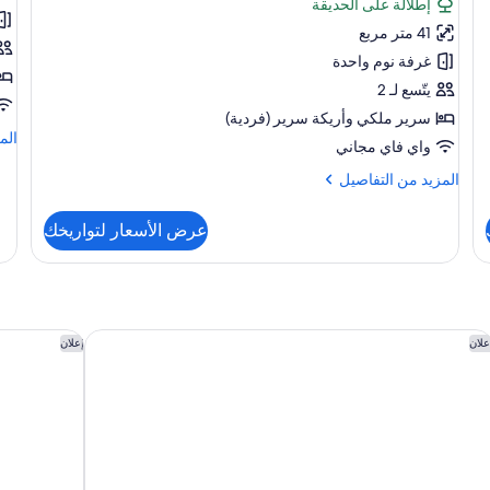
تقييمًا)
إطلالة على الحديقة
ct
Select
41 متر مربع
ts
Adults
غرفة نوم واحدة
ly
Only
يتّسع لـ 2
سرير ملكي‫‬ وأريكة سرير (فردية)
الم
الم
واي فاي مجاني
من
الت
المزيد
المزيد من التفاصيل
عن
من
use
التفاصيل
عرض الأسعار لتواريخك
ect
عن
lts
Deluxe
nly
Select
Adults
Only
ليلا ماياكوبا باي حيات
هوتل إنديجو 
علان
إعلان