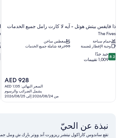
ذا فايفس بيتش هوتل - آيه لا كارت رامل جميع الخدمات
ا
n
The Fives
حمام سباحة
مغطس ساخن
وجبة الإفطار مُضمنة
غرفة شاملة جميع الخدمات
0
8.2
جيد جدًا
8.2
من
م
1,009 تقييمات
10،
جيد
ج
جدًا،
ت
السعر
AED 928
2
1,009
الحالي
السعر النهائي: AED 1,135
تقييمات
هو
يشمل الضرائب والرسوم
AED
من 2026/08/24 إلى 2026/08/25
928
نبذة عن الحيّ