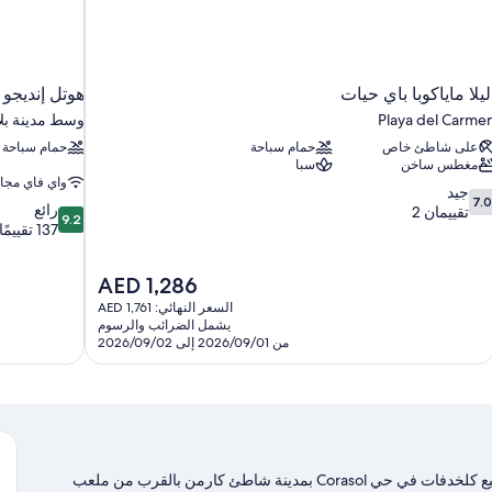
ليلا ماياكوبا باي حيات
هوتل إنديجو بلايا 
Playa del Carme
وسط مدينة بلا
على شاطئ خاص
حمام سباحة
حمام سباحة
مغطس ساخن
سبا
واي فاي مجا
7.
جيد
7.0
9.2
رائع
ن
تقييمان 2
9.2
من
137 تقييمًا
10،
10،
يد،
رائع،
قييمان
السعر
AED 1,286
137
الحالي
تقييمًا
السعر النهائي: AED 1,761
هو
يشمل الضرائب والرسوم
AED
من 2026/09/01 إلى 2026/09/02
1,286
تقع ساندوس كاراكول نيتشر ريزورت آند ووتر بارك ش ومل جميع كلخدفات في حي Corasol بمدينة شاطئ كارمن بالقرب من ملعب