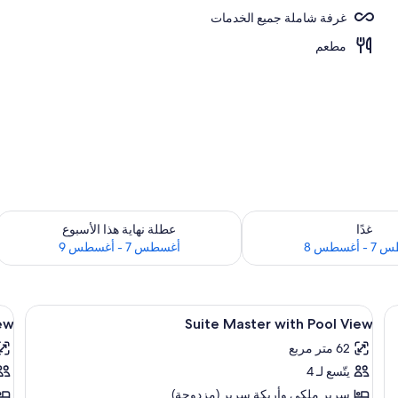
غرفة شاملة جميع الخدمات
لى ارتفاع عالٍ
مطعم
 لغد للفترة أغسطس 7 - أغسطس 8
تحقق من مدى التوفر لعطلة نهاية هذا الأسبوع للف
غدًا
عطلة نهاية هذا الأسبوع
أغسطس 8
أغسطس 7 - أغسطس 9
استعراض
نة داخل الغرفة ومكتب
اس
عناصر مجانية داخل الميني بار وخزنة داخل
5
ew
Suite Master with Pool View
جميع
جم
62 متر مربع
صور
صو
يتّسع لـ 4
te
Suite
um
Master
سرير ملكي‫‬ وأريكة سرير (مزدوجة)