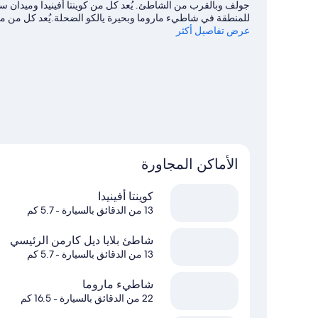
جولف وبالقرب من الشاطئ. يُعد كل من كوينتا أفينيدا وميدان سنت
للمنطقة في شاطيء ماروما وبحيرة يالكو الضحلة.يُعد كل من مل
عرض تفاصيل أكثر
موصى بهما للزيارة.اكتشف المغامرات المائية في المنطقة من خلا
بأنشطة الهواء الطلق الرائعة من خلال القفز الحر بالمظلات.
تفضل
الأماكن المجاورة
كوينتا أفينيدا
13 من الدقائق بالسيارة
- 5.7 كم
شاطئ بلايا ديل كارمن الرئيسي
13 من الدقائق بالسيارة
- 5.7 كم
شاطيء ماروما
22 من الدقائق بالسيارة
- 16.5 كم