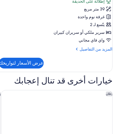
تقييمًا)
إطلالة على الحديقة
Select
39 متر مربع
Adults
غرفة نوم واحدة
Only
يتّسع لـ 2
سرير ملكي‫‬ أو سريران كبيران
واي فاي مجاني
المزيد
المزيد من التفاصيل
من
التفاصيل
عرض الأسعار لتواريخك
عن
Superior
Select
خيارات أخرى قد تنال إعجابك
Adults
Only
ذا فايفس بيتش هوتل - آيه لا كارت رامل جميع الخدمات
ا
إعلان
إ