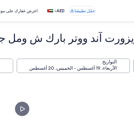
•
حمّل تطبيقنا
AED
اعرض عقارك على موقع
زورت آند ووتر بارك ش ومل ج
التواريخ