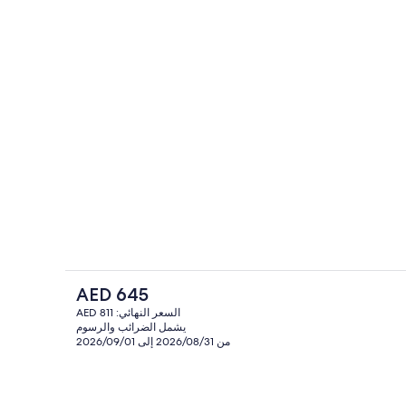
منظر من الجو على ارتفاع عالٍ
الفندقية
السعر
AED 645
الحالي
السعر النهائي: AED 811
هو
يشمل الضرائب والرسوم
مطعم
AED
من 2026/08/31 إلى 2026/09/01
645