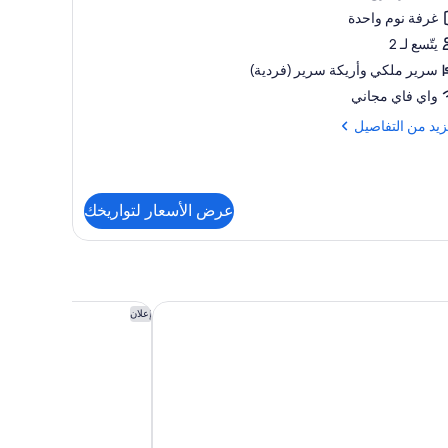
Sele
غرفة نوم واحدة
Adul
يتّسع لـ 2
On
سرير ملكي‫‬ وأريكة سرير (فردية)
واي فاي مجاني
زيد
زيد من التفاصيل
فاصيل
Pentho
عرض الأسعار لتواريخك
Sel
Adu
O
بلايا ديل كارما باي آيتش جي
جراند فيلاس ريفييرا ما
إعلان